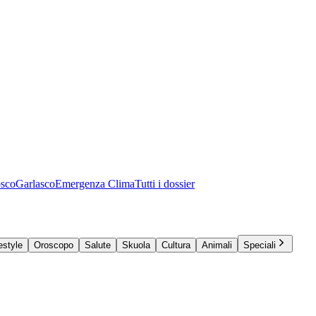
osco
Garlasco
Emergenza Clima
Tutti i dossier
estyle
Oroscopo
Salute
Skuola
Cultura
Animali
Speciali