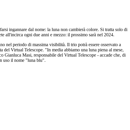
ò farsi ingannare dal nome: la luna non cambierà colore. Si tratta solo di
ete all'incirca ogni due anni e mezzo: il prossimo sarà nel 2024.
no nel periodo di massima visibilità. Il trio potrà essere osservato a
tta del Virtual Telescope. "In media abbiamo una luna piena al mese,
sico Gianluca Masi, responsabile del Virtual Telescope - accade che, di
in uso il nome "luna blu".