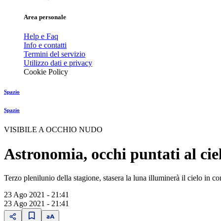
Area personale
Help e Faq
Info e contatti
Termini del servizio
Utilizzo dati e privacy
Cookie Policy
Spazio
Spazio
VISIBILE A OCCHIO NUDO
Astronomia, occhi puntati al ciel
Terzo plenilunio della stagione, stasera la luna illuminerà il cielo in
23 Ago 2021 - 21:41
23 Ago 2021 - 21:41