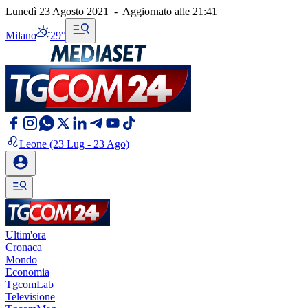
Lunedì 23 Agosto 2021
-
Aggiornato alle
21:41
Milano
29°
Leone
(23 Lug - 23 Ago)
Ultim'ora
Cronaca
Mondo
Economia
TgcomLab
Televisione