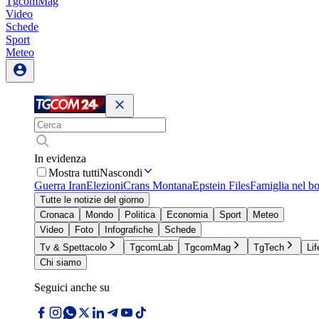
TgcomMag
Video
Schede
Sport
Meteo
In evidenza
Mostra tutti
Nascondi
Guerra Iran
Elezioni
Crans Montana
Epstein Files
Famiglia nel b
Tutte le notizie del giorno
Cronaca
Mondo
Politica
Economia
Sport
Meteo
Video
Foto
Infografiche
Schede
Tv & Spettacolo
TgcomLab
TgcomMag
TgTech
Lif
Chi siamo
Seguici anche su