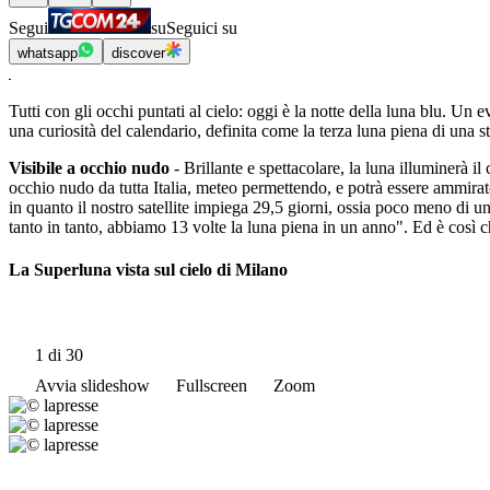
Segui
su
Seguici su
whatsapp
discover
Tutti con gli occhi puntati al cielo: oggi è la notte della luna blu. Un 
una curiosità del calendario, definita come la terza luna piena di una s
Visibile a occhio nudo
- Brillante e spettacolare, la luna illuminerà i
occhio nudo da tutta Italia, meteo permettendo, e potrà essere ammira
in quanto il nostro satellite impiega 29,5 giorni, ossia poco meno di u
tanto in tanto, abbiamo 13 volte la luna piena in un anno". Ed è così 
La Superluna vista sul cielo di Milano
1
di 30
Avvia slideshow
Fullscreen
Zoom