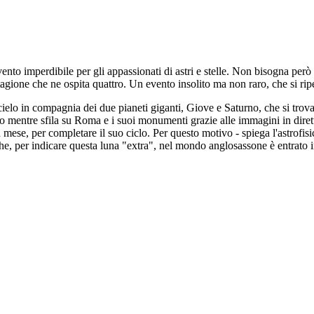
evento imperdibile per gli appassionati di astri e stelle. Non bisogna per
tagione che ne ospita quattro. Un evento insolito ma non raro, che si rip
l cielo in compagnia dei due pianeti giganti, Giove e Saturno, che si trova
to mentre sfila su Roma e i suoi monumenti grazie alle immagini in dire
n mese, per completare il suo ciclo. Per questo motivo - spiega l'astrofi
che, per indicare questa luna "extra", nel mondo anglosassone è entrato 