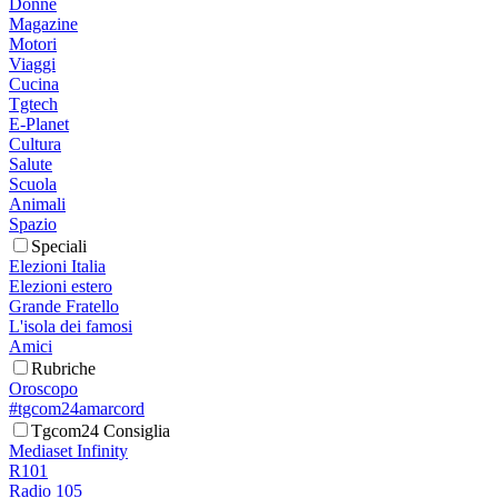
Donne
Magazine
Motori
Viaggi
Cucina
Tgtech
E-Planet
Cultura
Salute
Scuola
Animali
Spazio
Speciali
Elezioni Italia
Elezioni estero
Grande Fratello
L'isola dei famosi
Amici
Rubriche
Oroscopo
#tgcom24amarcord
Tgcom24 Consiglia
Mediaset Infinity
R101
Radio 105