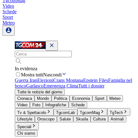
TgcomMag
Video
Schede
Sport
Meteo
In evidenza
Mostra tutti
Nascondi
Guerra Iran
Elezioni
Crans Montana
Epstein Files
Famiglia nel
bosco
Garlasco
Emergenza Clima
Tutti i dossier
Tutte le notizie del giorno
Cronaca
Mondo
Politica
Economia
Sport
Meteo
Video
Foto
Infografiche
Schede
Tv & Spettacolo
TgcomLab
TgcomMag
TgTech
Lifestyle
Oroscopo
Salute
Skuola
Cultura
Animali
Speciali
Chi siamo