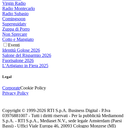
Virgin Radio
Radio Montecarlo
Radio Subasio
Comingsoon
Superguidatv
Zuppa di Porro
Non Sprecare
Cotto e Mangiato
Eventi
Identità Golose 2026
Salone del Risparmio 2026
Fuorisalone 2026
L'Artigiano in Fiera 2025
Legal
Corporate
Cookie Policy
Privacy Policy
Copyright © 1999-
2026
RTI S.p.A. Business Digital - P.Iva
03976881007 - Tutti i diritti riservati - Per la pubblicità Mediamond
S.p.A. - RTI S.p.A., Mediaset N.V., sede legale Amsterdam (Paesi
Bassi) - Uffici Viale Europa 46, 20093 Cologno Monzese (MI)