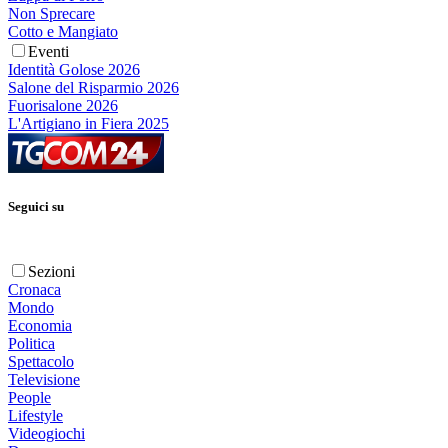
Non Sprecare
Cotto e Mangiato
Eventi
Identità Golose 2026
Salone del Risparmio 2026
Fuorisalone 2026
L'Artigiano in Fiera 2025
Seguici su
Sezioni
Cronaca
Mondo
Economia
Politica
Spettacolo
Televisione
People
Lifestyle
Videogiochi