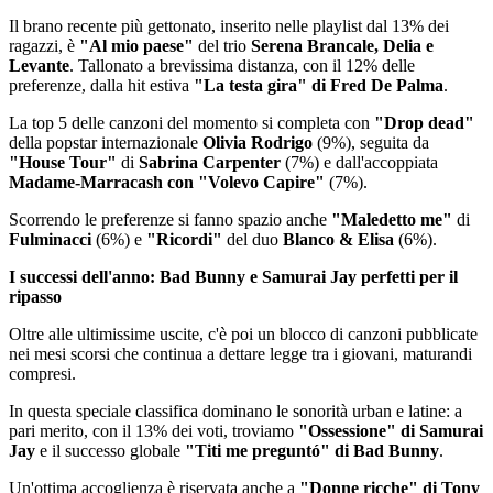
Il brano recente più gettonato, inserito nelle playlist dal 13% dei
ragazzi, è
"Al mio paese"
del trio
Serena Brancale, Delia e
Levante
. Tallonato a brevissima distanza, con il 12% delle
preferenze, dalla hit estiva
"La testa gira" di Fred De Palma
.
La top 5 delle canzoni del momento si completa con
"Drop dead"
della popstar internazionale
Olivia Rodrigo
(9%), seguita da
"House Tour"
di
Sabrina Carpenter
(7%) e dall'accoppiata
Madame-Marracash con "Volevo Capire"
(7%).
Scorrendo le preferenze si fanno spazio anche
"Maledetto me"
di
Fulminacci
(6%) e
"Ricordi"
del duo
Blanco & Elisa
(6%).
I successi dell'anno: Bad Bunny e Samurai Jay perfetti per il
ripasso
Oltre alle ultimissime uscite, c'è poi un blocco di canzoni pubblicate
nei mesi scorsi che continua a dettare legge tra i giovani, maturandi
compresi.
In questa speciale classifica dominano le sonorità urban e latine: a
pari merito, con il 13% dei voti, troviamo
"Ossessione" di Samurai
Jay
e il successo globale
"Titi me preguntó" di Bad Bunny
.
Un'ottima accoglienza è riservata anche a
"Donne ricche" di Tony