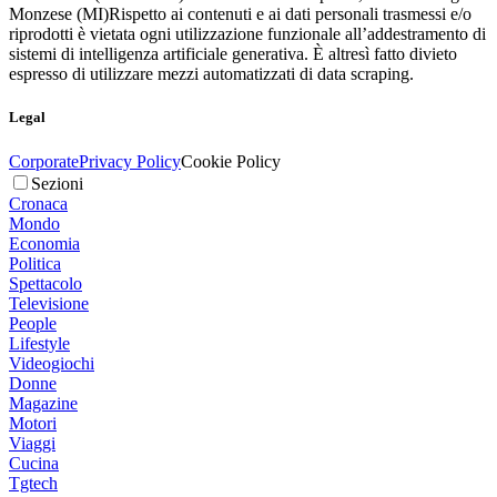
Monzese (MI)
Rispetto ai contenuti e ai dati personali trasmessi e/o
riprodotti è vietata ogni utilizzazione funzionale all’addestramento di
sistemi di intelligenza artificiale generativa. È altresì fatto divieto
espresso di utilizzare mezzi automatizzati di data scraping.
Legal
Corporate
Privacy Policy
Cookie Policy
Sezioni
Cronaca
Mondo
Economia
Politica
Spettacolo
Televisione
People
Lifestyle
Videogiochi
Donne
Magazine
Motori
Viaggi
Cucina
Tgtech