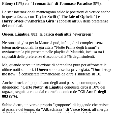
Pitony
(11%) e a
"I romantici" di Tommaso Paradiso
(9%).
Le star internazionali mantengono salde le posizioni di vertice anche
in questa fascia, con
Taylor Swift ("The fate of Ophelia")
e
Harry Styles ("American Girls")
appaiati all'8% delle preferenze
dei candidati.
Queen, Ligabue, 883: la carica degli altri "evergreen"
Nessuna playlist per la Maturità può, infine, dirsi completa senza i
totem motivazionali: la già citata “Notte Prima degli Esami” è
ovviamente la più presente nelle playlist di Maturità, inclusa tra i
capisaldi delle preferenze d’ascolto dal 34% degli studenti.
Ma, quando serve un'iniezione di adrenalina pura per affrontare le
ultime notti sui libri, i
Queen
sono la scelta privilegiata:
"Don't stop
me now"
è considerata immancabile da oltre 1 studente su 10.
Anche il rock e il pop italiano degli anni passati, comunque, si
difendono:
"Certe Notti" di Ligabue
conquista circa il 10% dei
ragazzi, seguita a ruota dal ritornello iconico de
"Gli Anni" degli
883
(9%).
Subito dietro, un vero e proprio "gruppone" di leggende che resiste
al passare del tempo: da
"Albachiara" di Vasco Rossi
, all'energia