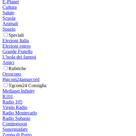
E-Planet
Cultura
Salute
Scuola
Animali
Spazio
Speciali
Elezioni Italia
Elezioni estero
Grande Fratello
L'isola dei famosi
Amici
Rubriche
Oroscopo
#tgcom24amarcord
Tgcom24 Consiglia
Mediaset Infinity
R101
Radio 105
Virgin Radio
Radio Montecarlo
Radio Subasio
Comingsoon
Superguidatv
Zuppa di Porro