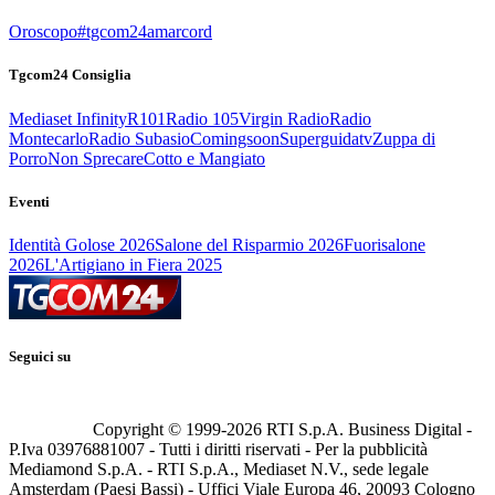
Oroscopo
#tgcom24amarcord
Tgcom24 Consiglia
Mediaset Infinity
R101
Radio 105
Virgin Radio
Radio
Montecarlo
Radio Subasio
Comingsoon
Superguidatv
Zuppa di
Porro
Non Sprecare
Cotto e Mangiato
Eventi
Identità Golose 2026
Salone del Risparmio 2026
Fuorisalone
2026
L'Artigiano in Fiera 2025
Seguici su
Copyright © 1999-
2026
RTI S.p.A. Business Digital -
P.Iva 03976881007 - Tutti i diritti riservati - Per la pubblicità
Mediamond S.p.A. - RTI S.p.A., Mediaset N.V., sede legale
Amsterdam (Paesi Bassi) - Uffici Viale Europa 46, 20093 Cologno