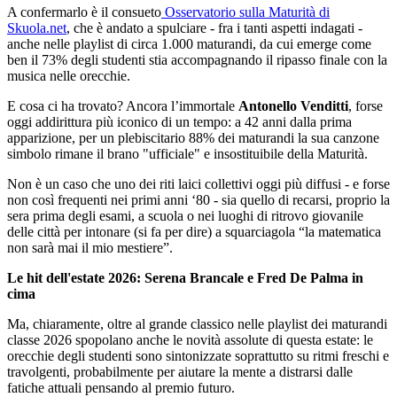
A confermarlo è il consueto
Osservatorio sulla Maturità di
Skuola.net
, che è andato a spulciare - fra i tanti aspetti indagati -
anche nelle playlist di circa 1.000 maturandi, da cui emerge come
ben il 73% degli studenti stia accompagnando il ripasso finale con la
musica nelle orecchie.
E cosa ci ha trovato? Ancora l’immortale
Antonello Venditti
, forse
oggi addirittura più iconico di un tempo: a 42 anni dalla prima
apparizione, per un plebiscitario 88% dei maturandi la sua canzone
simbolo rimane il brano "ufficiale" e insostituibile della Maturità.
Non è un caso che uno dei riti laici collettivi oggi più diffusi - e forse
non così frequenti nei primi anni ‘80 - sia quello di recarsi, proprio la
sera prima degli esami, a scuola o nei luoghi di ritrovo giovanile
delle città per intonare (si fa per dire) a squarciagola “la matematica
non sarà mai il mio mestiere”.
Le hit dell'estate 2026: Serena Brancale e Fred De Palma in
cima
Ma, chiaramente, oltre al grande classico nelle playlist dei maturandi
classe 2026 spopolano anche le novità assolute di questa estate: le
orecchie degli studenti sono sintonizzate soprattutto su ritmi freschi e
travolgenti, probabilmente per aiutare la mente a distrarsi dalle
fatiche attuali pensando al premio futuro.