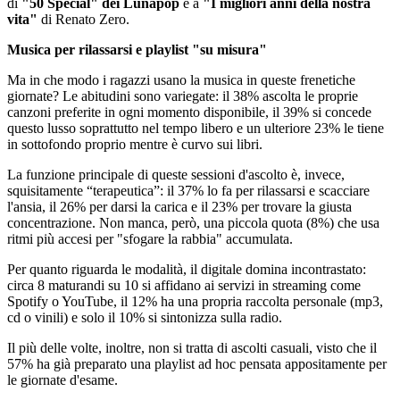
di
"50 Special" dei Lunapop
e a
"I migliori anni della nostra
vita"
di Renato Zero.
Musica per rilassarsi e playlist "su misura"
Ma in che modo i ragazzi usano la musica in queste frenetiche
giornate? Le abitudini sono variegate: il 38% ascolta le proprie
canzoni preferite in ogni momento disponibile, il 39% si concede
questo lusso soprattutto nel tempo libero e un ulteriore 23% le tiene
in sottofondo proprio mentre è curvo sui libri.
La funzione principale di queste sessioni d'ascolto è, invece,
squisitamente “terapeutica”: il 37% lo fa per rilassarsi e scacciare
l'ansia, il 26% per darsi la carica e il 23% per trovare la giusta
concentrazione. Non manca, però, una piccola quota (8%) che usa
ritmi più accesi per "sfogare la rabbia" accumulata.
Per quanto riguarda le modalità, il digitale domina incontrastato:
circa 8 maturandi su 10 si affidano ai servizi in streaming come
Spotify o YouTube, il 12% ha una propria raccolta personale (mp3,
cd o vinili) e solo il 10% si sintonizza sulla radio.
Il più delle volte, inoltre, non si tratta di ascolti casuali, visto che il
57% ha già preparato una playlist ad hoc pensata appositamente per
le giornate d'esame.