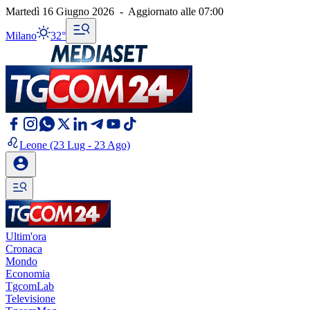
Martedì 16 Giugno 2026
-
Aggiornato alle
07:00
Milano
32°
Leone
(23 Lug - 23 Ago)
Ultim'ora
Cronaca
Mondo
Economia
TgcomLab
Televisione