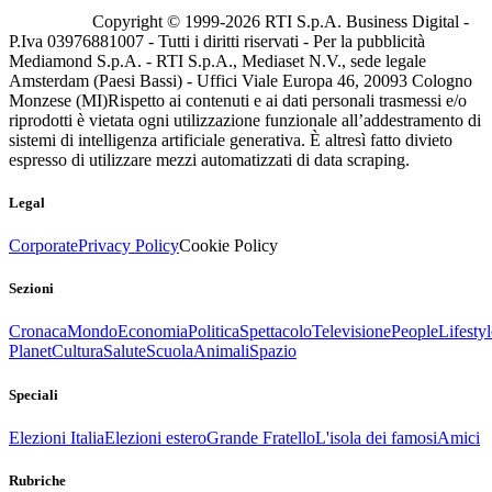
Copyright © 1999-
2026
RTI S.p.A. Business Digital -
P.Iva 03976881007 - Tutti i diritti riservati - Per la pubblicità
Mediamond S.p.A. - RTI S.p.A., Mediaset N.V., sede legale
Amsterdam (Paesi Bassi) - Uffici Viale Europa 46, 20093 Cologno
Monzese (MI)
Rispetto ai contenuti e ai dati personali trasmessi e/o
riprodotti è vietata ogni utilizzazione funzionale all’addestramento di
sistemi di intelligenza artificiale generativa. È altresì fatto divieto
espresso di utilizzare mezzi automatizzati di data scraping.
Legal
Corporate
Privacy Policy
Cookie Policy
Sezioni
Cronaca
Mondo
Economia
Politica
Spettacolo
Televisione
People
Lifestyl
Planet
Cultura
Salute
Scuola
Animali
Spazio
Speciali
Elezioni Italia
Elezioni estero
Grande Fratello
L'isola dei famosi
Amici
Rubriche