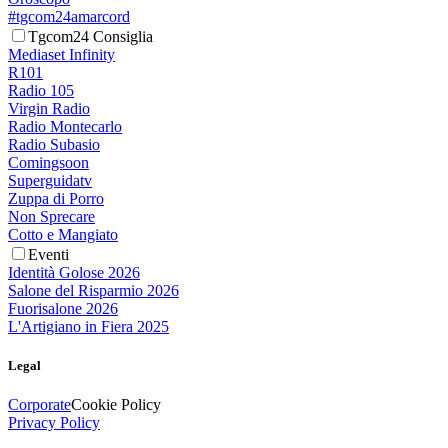
#tgcom24amarcord
Tgcom24 Consiglia
Mediaset Infinity
R101
Radio 105
Virgin Radio
Radio Montecarlo
Radio Subasio
Comingsoon
Superguidatv
Zuppa di Porro
Non Sprecare
Cotto e Mangiato
Eventi
Identità Golose 2026
Salone del Risparmio 2026
Fuorisalone 2026
L'Artigiano in Fiera 2025
Legal
Corporate
Cookie Policy
Privacy Policy