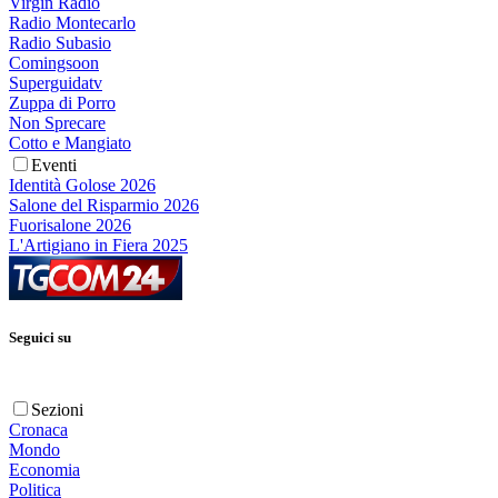
Virgin Radio
Radio Montecarlo
Radio Subasio
Comingsoon
Superguidatv
Zuppa di Porro
Non Sprecare
Cotto e Mangiato
Eventi
Identità Golose 2026
Salone del Risparmio 2026
Fuorisalone 2026
L'Artigiano in Fiera 2025
Seguici su
Sezioni
Cronaca
Mondo
Economia
Politica