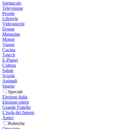
Spettacolo
Televisione
People
Lifestyle
Videogiochi
Donne
Magazine
Motori
Viaggi
Cucina
Tgtech
E-Planet
Cultura
Salute
Scuola
Animali
Spazio
Speciali
Elezioni Italia
Elezioni estero
Grande Fratello
L'isola dei famosi
Amici
Rubriche
Oroscopo