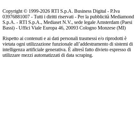
Copyright © 1999-
2026
RTI S.p.A. Business Digital - P.Iva
03976881007 - Tutti i diritti riservati - Per la pubblicità Mediamond
S.p.A. - RTI S.p.A., Mediaset N.V., sede legale Amsterdam (Paesi
Bassi) - Uffici Viale Europa 46, 20093 Cologno Monzese (MI)
Rispetto ai contenuti e ai dati personali trasmessi e/o riprodotti è
vietata ogni utilizzazione funzionale all’addestramento di sistemi di
intelligenza artificiale generativa. È altresì fatto divieto espresso di
utilizzare mezzi automatizzati di data scraping.