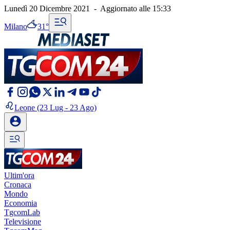
Lunedì 20 Dicembre 2021
-
Aggiornato alle
15:33
Milano
31°
Leone
(23 Lug - 23 Ago)
Ultim'ora
Cronaca
Mondo
Economia
TgcomLab
Televisione