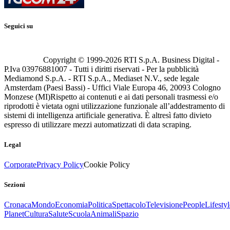
Seguici su
Copyright © 1999-
2026
RTI S.p.A. Business Digital -
P.Iva 03976881007 - Tutti i diritti riservati - Per la pubblicità
Mediamond S.p.A. - RTI S.p.A., Mediaset N.V., sede legale
Amsterdam (Paesi Bassi) - Uffici Viale Europa 46, 20093 Cologno
Monzese (MI)
Rispetto ai contenuti e ai dati personali trasmessi e/o
riprodotti è vietata ogni utilizzazione funzionale all’addestramento di
sistemi di intelligenza artificiale generativa. È altresì fatto divieto
espresso di utilizzare mezzi automatizzati di data scraping.
Legal
Corporate
Privacy Policy
Cookie Policy
Sezioni
Cronaca
Mondo
Economia
Politica
Spettacolo
Televisione
People
Lifestyl
Planet
Cultura
Salute
Scuola
Animali
Spazio