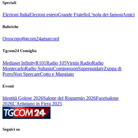
Speciali
Elezioni Italia
Elezioni estero
Grande Fratello
L'isola dei famosi
Amici
Rubriche
Oroscopo
#tgcom24amarcord
Tgcom24 Consiglia
Mediaset Infinity
R101
Radio 105
Virgin Radio
Radio
Montecarlo
Radio Subasio
Comingsoon
Superguidatv
Zuppa di
Porro
Non Sprecare
Cotto e Mangiato
Eventi
Identità Golose 2026
Salone del Risparmio 2026
Fuorisalone
2026
L'Artigiano in Fiera 2025
Seguici su