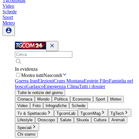
TgcomMag
Video
Schede
Sport
Meteo
In evidenza
Mostra tutti
Nascondi
Guerra Iran
Elezioni
Crans Montana
Epstein Files
Famiglia nel
bosco
Garlasco
Emergenza Clima
Tutti i dossier
Tutte le notizie del giorno
Cronaca
Mondo
Politica
Economia
Sport
Meteo
Video
Foto
Infografiche
Schede
Tv & Spettacolo
TgcomLab
TgcomMag
TgTech
Lifestyle
Oroscopo
Salute
Skuola
Cultura
Animali
Speciali
Chi siamo