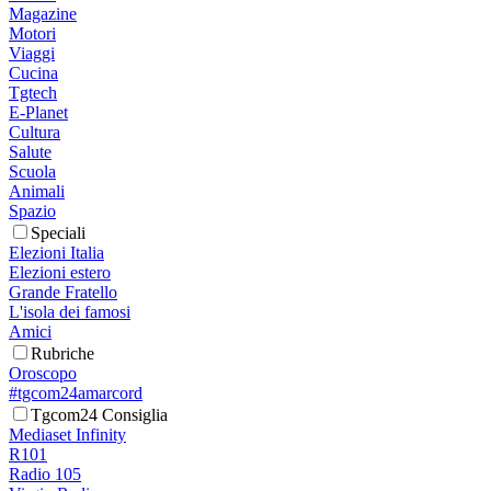
Magazine
Motori
Viaggi
Cucina
Tgtech
E-Planet
Cultura
Salute
Scuola
Animali
Spazio
Speciali
Elezioni Italia
Elezioni estero
Grande Fratello
L'isola dei famosi
Amici
Rubriche
Oroscopo
#tgcom24amarcord
Tgcom24 Consiglia
Mediaset Infinity
R101
Radio 105