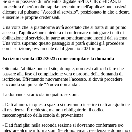
Se si è in possesso di un'identità digitale SPID, CIE o eIDAS, la
procedura è però molto rapida: per entrare nell'applicazione basterà
cliccare sul pulsante "Accedi al servizio", posizionato in alto a destra
e inserire le proprie credenziali.
Una volta che la piattaforma avrà accertato che si tratta di un primo
accesso, l'applicazione chiederà di confermare o integrare i dati di
abilitazione al servizio, in parte automaticamente inseriti dal sistema.
Una volta superato questo passaggio si potrà quindi già procedere
con l'iscrizione; ovviamente dal 4 gennaio 2021 in poi.
Iscrizioni scuola 2022/2023: come compilare la domanda
Ottenuta l’abilitazione sul sito, dunque, non resta altro da fare che
passare alla fase di compilazione vera e propria della domanda di
iscrizione. Effettuando nuovamente l’accesso, si dovrà procedere
cliccando sul pulsante “Nuova domanda”.
La domanda si articola in quattro sezioni:
- Dati alunno: in questo spazio si dovranno inserire i dati anagrafici e
di residenza. È richiesto, ma non obbligatorio, il codice
meccanografico della scuola di provenienza.
- Dati famiglia: nella seconda sezione si dovranno confermare e/o
integrare alcune informazioni (telefono, email, residenza e domicilio)