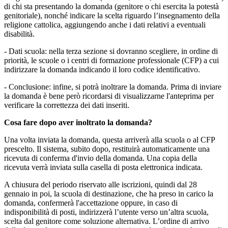
di chi sta presentando la domanda (genitore o chi esercita la potestà
genitoriale), nonché indicare la scelta riguardo l’insegnamento della
religione cattolica, aggiungendo anche i dati relativi a eventuali
disabilità.
- Dati scuola: nella terza sezione si dovranno scegliere, in ordine di
priorità, le scuole o i centri di formazione professionale (CFP) a cui
indirizzare la domanda indicando il loro codice identificativo.
- Conclusione: infine, si potrà inoltrare la domanda. Prima di inviare
la domanda è bene però ricordarsi di visualizzarne l'anteprima per
verificare la correttezza dei dati inseriti.
Cosa fare dopo aver inoltrato la domanda?
Una volta inviata la domanda, questa arriverà alla scuola o al CFP
prescelto. Il sistema, subito dopo, restituirà automaticamente una
ricevuta di conferma d'invio della domanda. Una copia della
ricevuta verrà inviata sulla casella di posta elettronica indicata.
A chiusura del periodo riservato alle iscrizioni, quindi dal 28
gennaio in poi, la scuola di destinazione, che ha preso in carico la
domanda, confermerà l'accettazione oppure, in caso di
indisponibilità di posti, indirizzerà l’utente verso un’altra scuola,
scelta dal genitore come soluzione alternativa. L’ordine di arrivo