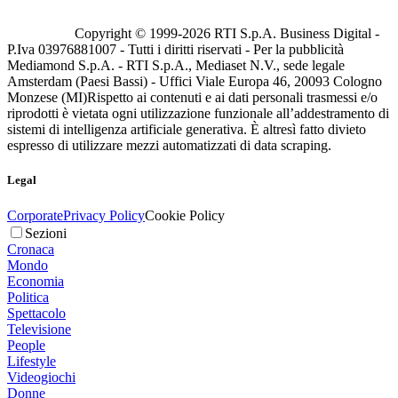
Copyright © 1999-
2026
RTI S.p.A. Business Digital -
P.Iva 03976881007 - Tutti i diritti riservati - Per la pubblicità
Mediamond S.p.A. - RTI S.p.A., Mediaset N.V., sede legale
Amsterdam (Paesi Bassi) - Uffici Viale Europa 46, 20093 Cologno
Monzese (MI)
Rispetto ai contenuti e ai dati personali trasmessi e/o
riprodotti è vietata ogni utilizzazione funzionale all’addestramento di
sistemi di intelligenza artificiale generativa. È altresì fatto divieto
espresso di utilizzare mezzi automatizzati di data scraping.
Legal
Corporate
Privacy Policy
Cookie Policy
Sezioni
Cronaca
Mondo
Economia
Politica
Spettacolo
Televisione
People
Lifestyle
Videogiochi
Donne