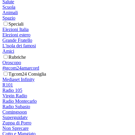
Salute
Scuola
Animali
Spazio
Speciali
Elezioni Italia
Elezioni estero
Grande Fratello
L'isola dei famosi
Amici
Rubriche
Oroscopo
#tgcom24amarcord
Tgcom24 Consiglia
Mediaset Infinity
R101
Radio 105
Virgin Radio
Radio Montecarlo
Radio Subasio
Comingsoon
Superguidatv
Zuppa di Porro
Non Sprecare
Cotto e Mangiato