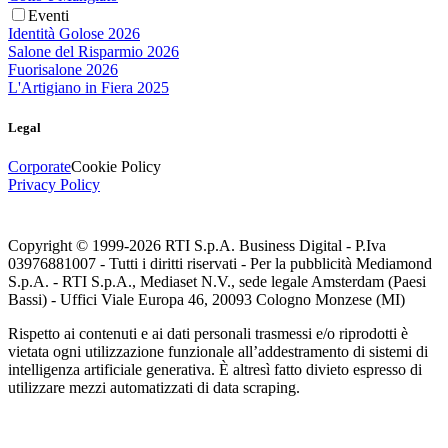
Eventi
Identità Golose 2026
Salone del Risparmio 2026
Fuorisalone 2026
L'Artigiano in Fiera 2025
Legal
Corporate
Cookie Policy
Privacy Policy
Copyright © 1999-
2026
RTI S.p.A. Business Digital - P.Iva
03976881007 - Tutti i diritti riservati - Per la pubblicità Mediamond
S.p.A. - RTI S.p.A., Mediaset N.V., sede legale Amsterdam (Paesi
Bassi) - Uffici Viale Europa 46, 20093 Cologno Monzese (MI)
Rispetto ai contenuti e ai dati personali trasmessi e/o riprodotti è
vietata ogni utilizzazione funzionale all’addestramento di sistemi di
intelligenza artificiale generativa. È altresì fatto divieto espresso di
utilizzare mezzi automatizzati di data scraping.