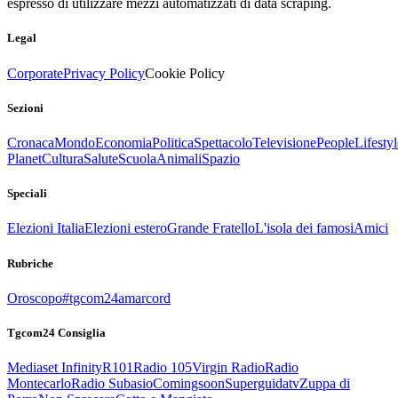
espresso di utilizzare mezzi automatizzati di data scraping.
Legal
Corporate
Privacy Policy
Cookie Policy
Sezioni
Cronaca
Mondo
Economia
Politica
Spettacolo
Televisione
People
Lifestyl
Planet
Cultura
Salute
Scuola
Animali
Spazio
Speciali
Elezioni Italia
Elezioni estero
Grande Fratello
L'isola dei famosi
Amici
Rubriche
Oroscopo
#tgcom24amarcord
Tgcom24 Consiglia
Mediaset Infinity
R101
Radio 105
Virgin Radio
Radio
Montecarlo
Radio Subasio
Comingsoon
Superguidatv
Zuppa di