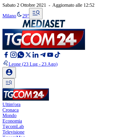
Sabato 2 Ottobre 2021
-
Aggiornato alle
12:52
Milano
29°
Leone
(23 Lug - 23 Ago)
Ultim'ora
Cronaca
Mondo
Economia
TgcomLab
Televisione