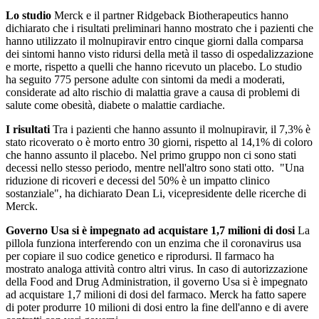
Lo studio
Merck e il partner Ridgeback Biotherapeutics hanno
dichiarato che i risultati preliminari hanno mostrato che i pazienti che
hanno utilizzato il molnupiravir entro cinque giorni dalla comparsa
dei sintomi hanno visto ridursi della metà il tasso di ospedalizzazione
e morte, rispetto a quelli che hanno ricevuto un placebo. Lo studio
ha seguito 775 persone adulte con sintomi da medi a moderati,
considerate ad alto rischio di malattia grave a causa di problemi di
salute come obesità, diabete o malattie cardiache.
I risultati
Tra i pazienti che hanno assunto il molnupiravir, il 7,3% è
stato ricoverato o è morto entro 30 giorni, rispetto al 14,1% di coloro
che hanno assunto il placebo. Nel primo gruppo non ci sono stati
decessi nello stesso periodo, mentre nell'altro sono stati otto. "Una
riduzione di ricoveri e decessi del 50% è un impatto clinico
sostanziale", ha dichiarato Dean Li, vicepresidente delle ricerche di
Merck.
Governo Usa si è impegnato ad acquistare 1,7 milioni di dosi
La
pillola funziona interferendo con un enzima che il coronavirus usa
per copiare il suo codice genetico e riprodursi. Il farmaco ha
mostrato analoga attività contro altri virus. In caso di autorizzazione
della Food and Drug Administration, il governo Usa si è impegnato
ad acquistare 1,7 milioni di dosi del farmaco. Merck ha fatto sapere
di poter produrre 10 milioni di dosi entro la fine dell'anno e di avere