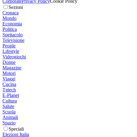
Corporate
Privacy Policy
Cookie Policy
Sezioni
Cronaca
Mondo
Economia
Politica
Spettacolo
Televisione
People
Lifestyle
Videogiochi
Donne
Magazine
Motori
Viaggi
Cucina
Tgtech
E-Planet
Cultura
Salute
Scuola
Animali
Spazio
Speciali
Elezioni Italia