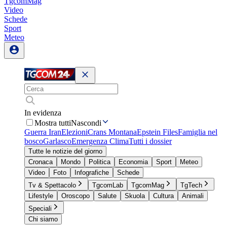
TgcomMag
Video
Schede
Sport
Meteo
In evidenza
Mostra tutti
Nascondi
Guerra Iran
Elezioni
Crans Montana
Epstein Files
Famiglia nel
bosco
Garlasco
Emergenza Clima
Tutti i dossier
Tutte le notizie del giorno
Cronaca
Mondo
Politica
Economia
Sport
Meteo
Video
Foto
Infografiche
Schede
Tv & Spettacolo
TgcomLab
TgcomMag
TgTech
Lifestyle
Oroscopo
Salute
Skuola
Cultura
Animali
Speciali
Chi siamo