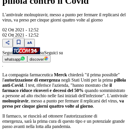
pillola contro il Covid
L'antivirale molnupiravir, messo a punto per fermare il replicarsi del
virus, va preso per cinque giorni quattro volte al giorno
02 Ott 2021 - 12:52
02 Ott 2021 - 12:52
Segui
su
Seguici su
whatsapp
discover
La compagnia farmaceutica
Merck
chiederà "il prima possibile"
l'
autorizzazione di emergenza
negli Stati Uniti per la prima
pillola
anti-Covid
. I test, riferisce l'azienda, "hanno mostrato che
il
farmaco riduce ricoveri e decessi del 50%
quando somministrato
a persone ad alto rischio nelle fasi iniziali dell'infezione". L'antivirale
molnupiravir
, messo a punto per fermare il replicarsi del virus,
va
preso per cinque giorni quattro volte al giorno
.
Il farmaco, se riuscirà ad ottonere l'autorizzazione di
emergenza, sarà la prima cura di questo tipo e un potenziale grande
passo avanti nella lotta alla pandemia.