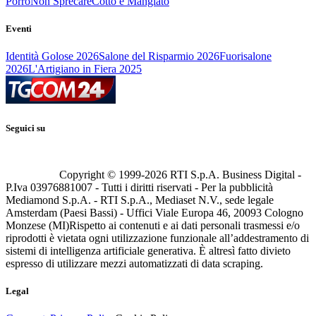
Porro
Non Sprecare
Cotto e Mangiato
Eventi
Identità Golose 2026
Salone del Risparmio 2026
Fuorisalone
2026
L'Artigiano in Fiera 2025
Seguici su
Copyright © 1999-
2026
RTI S.p.A. Business Digital -
P.Iva 03976881007 - Tutti i diritti riservati - Per la pubblicità
Mediamond S.p.A. - RTI S.p.A., Mediaset N.V., sede legale
Amsterdam (Paesi Bassi) - Uffici Viale Europa 46, 20093 Cologno
Monzese (MI)
Rispetto ai contenuti e ai dati personali trasmessi e/o
riprodotti è vietata ogni utilizzazione funzionale all’addestramento di
sistemi di intelligenza artificiale generativa. È altresì fatto divieto
espresso di utilizzare mezzi automatizzati di data scraping.
Legal