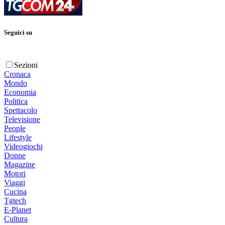
Seguici su
Sezioni
Cronaca
Mondo
Economia
Politica
Spettacolo
Televisione
People
Lifestyle
Videogiochi
Donne
Magazine
Motori
Viaggi
Cucina
Tgtech
E-Planet
Cultura