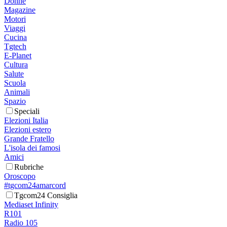
Donne
Magazine
Motori
Viaggi
Cucina
Tgtech
E-Planet
Cultura
Salute
Scuola
Animali
Spazio
Speciali
Elezioni Italia
Elezioni estero
Grande Fratello
L'isola dei famosi
Amici
Rubriche
Oroscopo
#tgcom24amarcord
Tgcom24 Consiglia
Mediaset Infinity
R101
Radio 105