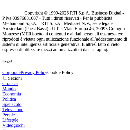
Copyright © 1999-
2026
RTI S.p.A. Business Digital -
P.Iva 03976881007 - Tutti i diritti riservati - Per la pubblicità
Mediamond S.p.A. - RTI S.p.A., Mediaset N.V., sede legale
Amsterdam (Paesi Bassi) - Uffici Viale Europa 46, 20093 Cologno
Monzese (MI)
Rispetto ai contenuti e ai dati personali trasmessi e/o
riprodotti è vietata ogni utilizzazione funzionale all’addestramento di
sistemi di intelligenza artificiale generativa. È altresì fatto divieto
espresso di utilizzare mezzi automatizzati di data scraping.
Legal
Corporate
Privacy Policy
Cookie Policy
Sezioni
Cronaca
Mondo
Economia
Politica
Spettacolo
Televisione
People
Lifestyle
Videogiochi