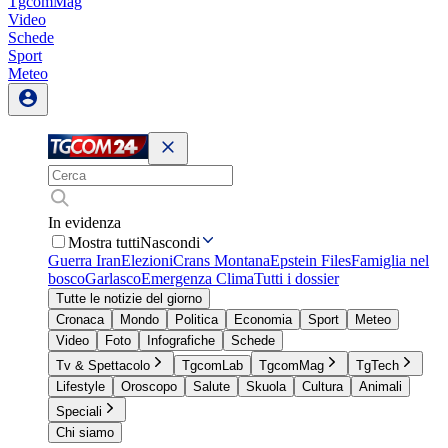
TgcomMag
Video
Schede
Sport
Meteo
In evidenza
Mostra tutti
Nascondi
Guerra Iran
Elezioni
Crans Montana
Epstein Files
Famiglia nel
bosco
Garlasco
Emergenza Clima
Tutti i dossier
Tutte le notizie del giorno
Cronaca
Mondo
Politica
Economia
Sport
Meteo
Video
Foto
Infografiche
Schede
Tv & Spettacolo
TgcomLab
TgcomMag
TgTech
Lifestyle
Oroscopo
Salute
Skuola
Cultura
Animali
Speciali
Chi siamo