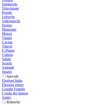
Spettacolo
Televisione
People
Lifestyle
Videogiochi
Donne
Magazine
Motori
Viaggi
Cucina
Tgtech
E-Planet
Cultura
Salute
Scuola
Animali
Spazio
Speciali
Elezioni Italia
Elezioni estero
Grande Fratello
L'isola dei famosi
Amici
Rubriche