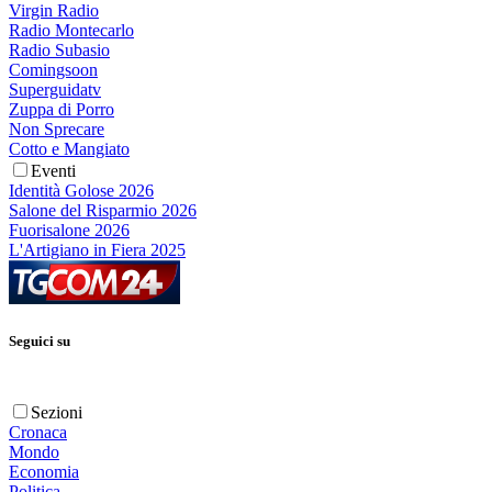
Virgin Radio
Radio Montecarlo
Radio Subasio
Comingsoon
Superguidatv
Zuppa di Porro
Non Sprecare
Cotto e Mangiato
Eventi
Identità Golose 2026
Salone del Risparmio 2026
Fuorisalone 2026
L'Artigiano in Fiera 2025
Seguici su
Sezioni
Cronaca
Mondo
Economia
Politica