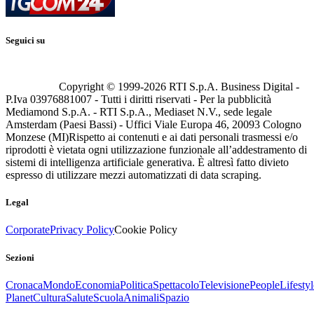
Seguici su
Copyright © 1999-
2026
RTI S.p.A. Business Digital -
P.Iva 03976881007 - Tutti i diritti riservati - Per la pubblicità
Mediamond S.p.A. - RTI S.p.A., Mediaset N.V., sede legale
Amsterdam (Paesi Bassi) - Uffici Viale Europa 46, 20093 Cologno
Monzese (MI)
Rispetto ai contenuti e ai dati personali trasmessi e/o
riprodotti è vietata ogni utilizzazione funzionale all’addestramento di
sistemi di intelligenza artificiale generativa. È altresì fatto divieto
espresso di utilizzare mezzi automatizzati di data scraping.
Legal
Corporate
Privacy Policy
Cookie Policy
Sezioni
Cronaca
Mondo
Economia
Politica
Spettacolo
Televisione
People
Lifestyl
Planet
Cultura
Salute
Scuola
Animali
Spazio