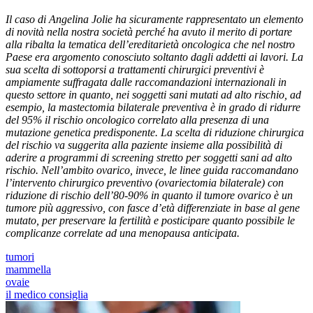
Il caso di Angelina Jolie ha sicuramente rappresentato un elemento
di novità nella nostra società perché ha avuto il merito di portare
alla ribalta la tematica dell’ereditarietà oncologica che nel nostro
Paese era argomento conosciuto soltanto dagli addetti ai lavori. La
sua scelta di sottoporsi a trattamenti chirurgici preventivi è
ampiamente suffragata dalle raccomandazioni internazionali in
questo settore in quanto, nei soggetti sani mutati ad alto rischio, ad
esempio, la mastectomia bilaterale preventiva è in grado di ridurre
del 95% il rischio oncologico correlato alla presenza di una
mutazione genetica predisponente. La scelta di riduzione chirurgica
del rischio va suggerita alla paziente insieme alla possibilità di
aderire a programmi di screening stretto per soggetti sani ad alto
rischio. Nell’ambito ovarico, invece, le linee guida raccomandano
l’intervento chirurgico preventivo (ovariectomia bilaterale) con
riduzione di rischio dell’80-90% in quanto il tumore ovarico è un
tumore più aggressivo, con fasce d’età differenziate in base al gene
mutato, per preservare la fertilità e posticipare quanto possibile le
complicanze correlate ad una menopausa anticipata.
tumori
mammella
ovaie
il medico consiglia