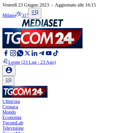
Venerdì 23 Giugno 2023
-
Aggiornato alle
16:15
Milano
31°
Leone
(23 Lug - 23 Ago)
Ultim'ora
Cronaca
Mondo
Economia
TgcomLab
Televisione