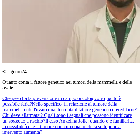
© Tgcom24
Quanto conta il fattore genetico nei tumori della mammella e delle
ovaie
Che peso ha la prevenzione in campo oncologico e quanto è
possibile farla?
Nello specifico, in relazione al tumore della
mammella o dell'ovaio quanto conta il fattore genetico ed ereditario?
Chi deve allarmarsi? Quali sono i segnali che possono identificare
un soggetto a rischio?
Il caso Angelina Jolie: quando c’è familiarità,
la possibilità che il tumore non compaia in chi si sottopone a
intervento aumenta?