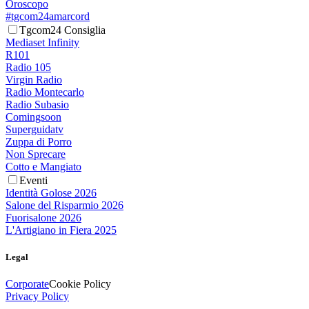
Oroscopo
#tgcom24amarcord
Tgcom24 Consiglia
Mediaset Infinity
R101
Radio 105
Virgin Radio
Radio Montecarlo
Radio Subasio
Comingsoon
Superguidatv
Zuppa di Porro
Non Sprecare
Cotto e Mangiato
Eventi
Identità Golose 2026
Salone del Risparmio 2026
Fuorisalone 2026
L'Artigiano in Fiera 2025
Legal
Corporate
Cookie Policy
Privacy Policy