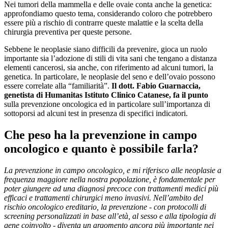
Nei tumori della mammella e delle ovaie conta anche la genetica:
approfondiamo questo tema, considerando coloro che potrebbero
essere più a rischio di contrarre queste malattie e la scelta della
chirurgia preventiva per queste persone.
Sebbene le neoplasie siano difficili da prevenire, gioca un ruolo
importante sia l’adozione di stili di vita sani che tengano a distanza
elementi cancerosi, sia anche, con riferimento ad alcuni tumori, la
genetica. In particolare, le neoplasie del seno e dell’ovaio possono
essere correlate alla “familiarità”.
Il dott. Fabio Guarnaccia,
genetista di Humanitas Istituto Clinico Catanese, fa il punto
sulla prevenzione oncologica ed in particolare sull’importanza di
sottoporsi ad alcuni test in presenza di specifici indicatori.
Che peso ha la prevenzione in campo
oncologico e quanto è possibile farla?
La prevenzione in campo oncologico, e mi riferisco alle neoplasie a
frequenza maggiore nella nostra popolazione, è fondamentale per
poter giungere ad una diagnosi precoce con trattamenti medici più
efficaci e trattamenti chirurgici meno invasivi. Nell’ambito del
rischio oncologico ereditario, la prevenzione - con protocolli di
screening personalizzati in base all’età, al sesso e alla tipologia di
gene coinvolto - diventa un argomento ancora più importante nei