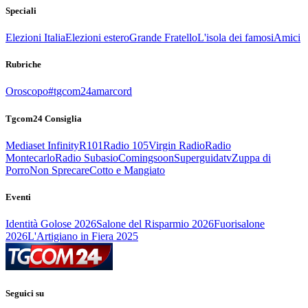
Speciali
Elezioni Italia
Elezioni estero
Grande Fratello
L'isola dei famosi
Amici
Rubriche
Oroscopo
#tgcom24amarcord
Tgcom24 Consiglia
Mediaset Infinity
R101
Radio 105
Virgin Radio
Radio
Montecarlo
Radio Subasio
Comingsoon
Superguidatv
Zuppa di
Porro
Non Sprecare
Cotto e Mangiato
Eventi
Identità Golose 2026
Salone del Risparmio 2026
Fuorisalone
2026
L'Artigiano in Fiera 2025
Seguici su