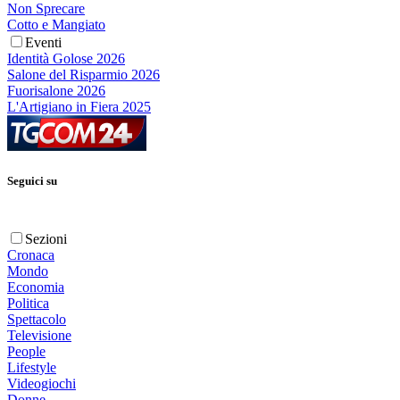
Non Sprecare
Cotto e Mangiato
Eventi
Identità Golose 2026
Salone del Risparmio 2026
Fuorisalone 2026
L'Artigiano in Fiera 2025
Seguici su
Sezioni
Cronaca
Mondo
Economia
Politica
Spettacolo
Televisione
People
Lifestyle
Videogiochi
Donne