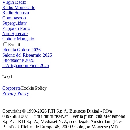
Virgin Radio
Radio Montecarlo
Radio Subasio
Comingsoon
Superguidatv
Zuppa di Porro
Non Sprecare
Cotto e Mangiato
Eventi
Identità Golose 2026
Salone del Risparmio 2026
Fuorisalone 2026
L'Artigiano in Fiera 2025
Legal
Corporate
Cookie Policy
Privacy Policy
Copyright © 1999-
2026
RTI S.p.A. Business Digital - P.Iva
03976881007 - Tutti i diritti riservati - Per la pubblicità Mediamond
S.p.A. - RTI S.p.A., Mediaset N.V., sede legale Amsterdam (Paesi
Bassi) - Uffici Viale Europa 46, 20093 Cologno Monzese (MI)