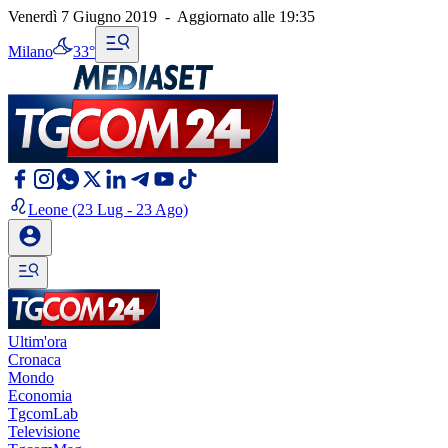
Venerdì 7 Giugno 2019
-
Aggiornato alle
19:35
Milano
33°
Leone
(23 Lug - 23 Ago)
Ultim'ora
Cronaca
Mondo
Economia
TgcomLab
Televisione