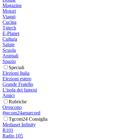
Magazine
Motori
Viaggi
Cucina
Tgtech
E-Planet
Cultura
Salute
Scuola
Animali
Spazio
Speciali
Elezioni Italia
Elezioni estero
Grande Fratello
L'isola dei famosi
Amici
Rubriche
Oroscopo
#tgcom24amarcord
Tgcom24 Consiglia
Mediaset Infinity
R101
Radio 105