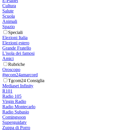
E-Planet
Cultura
Salute
Scuola
Animali
Spazio
Speciali
Elezioni Italia
Elezioni estero
Grande Fratello
L'isola dei famosi
Amici
Rubriche
Oroscopo
#tgcom24amarcord
Tgcom24 Consiglia
Mediaset Infinity
R101
Radio 105
Virgin Radio
Radio Montecarlo
Radio Subasio
Comingsoon
Superguidatv
Zuppa di Porro