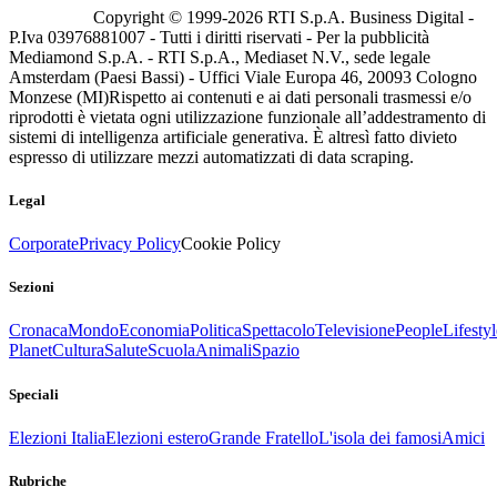
Copyright © 1999-
2026
RTI S.p.A. Business Digital -
P.Iva 03976881007 - Tutti i diritti riservati - Per la pubblicità
Mediamond S.p.A. - RTI S.p.A., Mediaset N.V., sede legale
Amsterdam (Paesi Bassi) - Uffici Viale Europa 46, 20093 Cologno
Monzese (MI)
Rispetto ai contenuti e ai dati personali trasmessi e/o
riprodotti è vietata ogni utilizzazione funzionale all’addestramento di
sistemi di intelligenza artificiale generativa. È altresì fatto divieto
espresso di utilizzare mezzi automatizzati di data scraping.
Legal
Corporate
Privacy Policy
Cookie Policy
Sezioni
Cronaca
Mondo
Economia
Politica
Spettacolo
Televisione
People
Lifestyl
Planet
Cultura
Salute
Scuola
Animali
Spazio
Speciali
Elezioni Italia
Elezioni estero
Grande Fratello
L'isola dei famosi
Amici
Rubriche