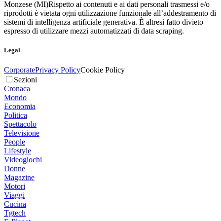
Monzese (MI)
Rispetto ai contenuti e ai dati personali trasmessi e/o
riprodotti è vietata ogni utilizzazione funzionale all’addestramento di
sistemi di intelligenza artificiale generativa. È altresì fatto divieto
espresso di utilizzare mezzi automatizzati di data scraping.
Legal
Corporate
Privacy Policy
Cookie Policy
Sezioni
Cronaca
Mondo
Economia
Politica
Spettacolo
Televisione
People
Lifestyle
Videogiochi
Donne
Magazine
Motori
Viaggi
Cucina
Tgtech