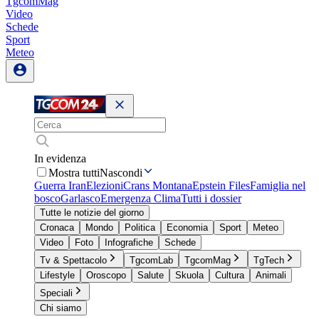
TgcomMag
Video
Schede
Sport
Meteo
In evidenza
Mostra tutti
Nascondi
Guerra Iran
Elezioni
Crans Montana
Epstein Files
Famiglia nel
bosco
Garlasco
Emergenza Clima
Tutti i dossier
Tutte le notizie del giorno
Cronaca
Mondo
Politica
Economia
Sport
Meteo
Video
Foto
Infografiche
Schede
Tv & Spettacolo
TgcomLab
TgcomMag
TgTech
Lifestyle
Oroscopo
Salute
Skuola
Cultura
Animali
Speciali
Chi siamo