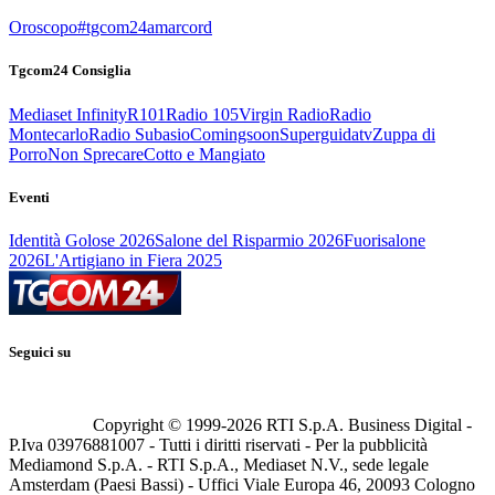
Oroscopo
#tgcom24amarcord
Tgcom24 Consiglia
Mediaset Infinity
R101
Radio 105
Virgin Radio
Radio
Montecarlo
Radio Subasio
Comingsoon
Superguidatv
Zuppa di
Porro
Non Sprecare
Cotto e Mangiato
Eventi
Identità Golose 2026
Salone del Risparmio 2026
Fuorisalone
2026
L'Artigiano in Fiera 2025
Seguici su
Copyright © 1999-
2026
RTI S.p.A. Business Digital -
P.Iva 03976881007 - Tutti i diritti riservati - Per la pubblicità
Mediamond S.p.A. - RTI S.p.A., Mediaset N.V., sede legale
Amsterdam (Paesi Bassi) - Uffici Viale Europa 46, 20093 Cologno