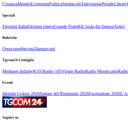
Cronaca
Mondo
Economia
Politica
Spettacolo
Televisione
People
Lifestyl
Speciali
Elezioni Italia
Elezioni estero
Grande Fratello
L'isola dei famosi
Amici
Rubriche
Oroscopo
#tgcom24amarcord
Tgcom24 Consiglia
Mediaset Infinity
R101
Radio 105
Virgin Radio
Radio Montecarlo
Radio
Eventi
Identità Golose 2026
Salone del Risparmio 2026
Fuorisalone 2026
L'Ar
Seguici su