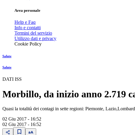
Area personale
Help e Faq
Info e contatti
Termini del servizio
Utilizzo dati e privacy
Cookie Policy
Salute
Salute
DATI ISS
Morbillo, da inizio anno 2.719 c
Quasi la totalità dei contagi in sette regioni: Piemonte, Lazio,Lombar
02 Giu 2017 - 16:52
02 Giu 2017 - 16:52