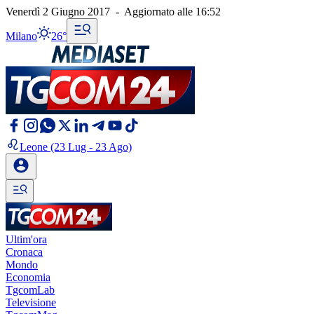
Venerdì 2 Giugno 2017
-
Aggiornato alle
16:52
Milano
26°
Leone
(23 Lug - 23 Ago)
Ultim'ora
Cronaca
Mondo
Economia
TgcomLab
Televisione