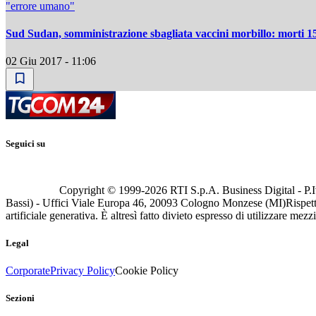
"errore umano"
Sud Sudan, somministrazione sbagliata vaccini morbillo: morti 1
02 Giu 2017 - 11:06
Seguici su
Copyright © 1999-
2026
RTI S.p.A. Business Digital - P.I
Bassi) - Uffici Viale Europa 46, 20093 Cologno Monzese (MI)
Rispett
artificiale generativa. È altresì fatto divieto espresso di utilizzare mez
Legal
Corporate
Privacy Policy
Cookie Policy
Sezioni