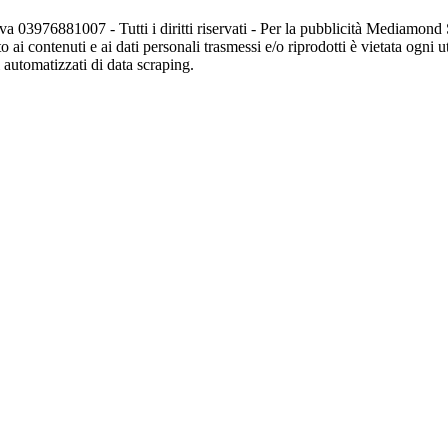
va 03976881007 - Tutti i diritti riservati - Per la pubblicità Mediamon
o ai contenuti e ai dati personali trasmessi e/o riprodotti è vietata ogni 
zi automatizzati di data scraping.