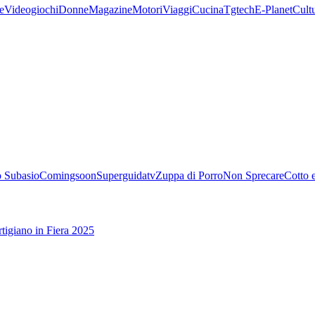
e
Videogiochi
Donne
Magazine
Motori
Viaggi
Cucina
Tgtech
E-Planet
Cult
 Subasio
Comingsoon
Superguidatv
Zuppa di Porro
Non Sprecare
Cotto 
tigiano in Fiera 2025