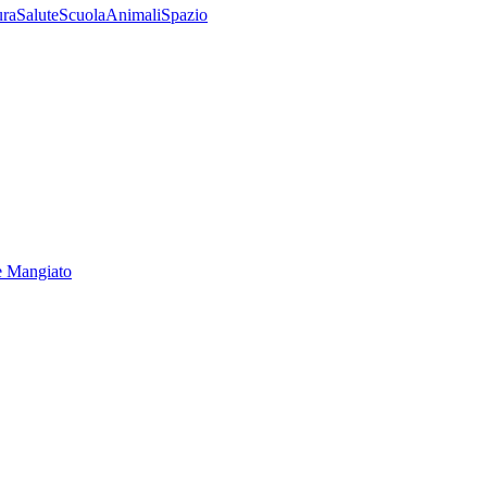
ura
Salute
Scuola
Animali
Spazio
e Mangiato