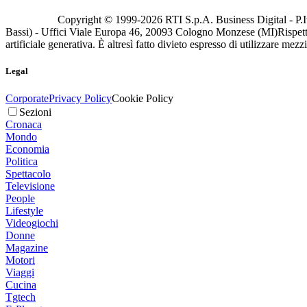
Copyright © 1999-
2026
RTI S.p.A. Business Digital - P.I
Bassi) - Uffici Viale Europa 46, 20093 Cologno Monzese (MI)
Rispett
artificiale generativa. È altresì fatto divieto espresso di utilizzare mez
Legal
Corporate
Privacy Policy
Cookie Policy
Sezioni
Cronaca
Mondo
Economia
Politica
Spettacolo
Televisione
People
Lifestyle
Videogiochi
Donne
Magazine
Motori
Viaggi
Cucina
Tgtech