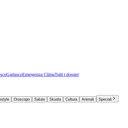
osco
Garlasco
Emergenza Clima
Tutti i dossier
estyle
Oroscopo
Salute
Skuola
Cultura
Animali
Speciali