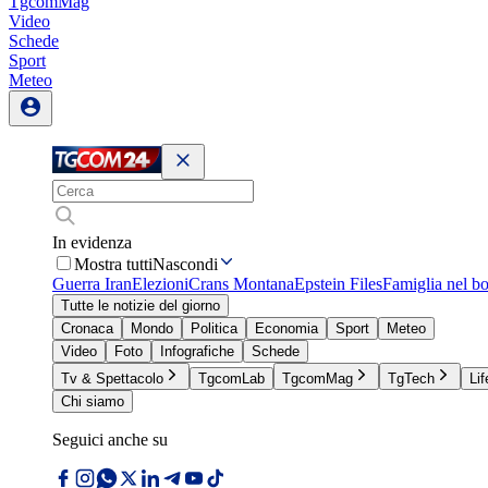
TgcomMag
Video
Schede
Sport
Meteo
In evidenza
Mostra tutti
Nascondi
Guerra Iran
Elezioni
Crans Montana
Epstein Files
Famiglia nel b
Tutte le notizie del giorno
Cronaca
Mondo
Politica
Economia
Sport
Meteo
Video
Foto
Infografiche
Schede
Tv & Spettacolo
TgcomLab
TgcomMag
TgTech
Lif
Chi siamo
Seguici anche su