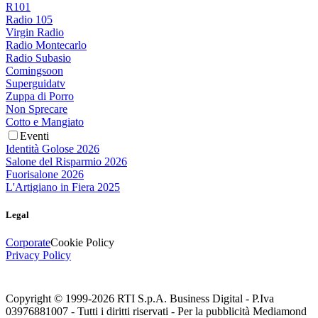
R101
Radio 105
Virgin Radio
Radio Montecarlo
Radio Subasio
Comingsoon
Superguidatv
Zuppa di Porro
Non Sprecare
Cotto e Mangiato
Eventi
Identità Golose 2026
Salone del Risparmio 2026
Fuorisalone 2026
L'Artigiano in Fiera 2025
Legal
Corporate
Cookie Policy
Privacy Policy
Copyright © 1999-
2026
RTI S.p.A. Business Digital - P.Iva
03976881007 - Tutti i diritti riservati - Per la pubblicità Mediamond