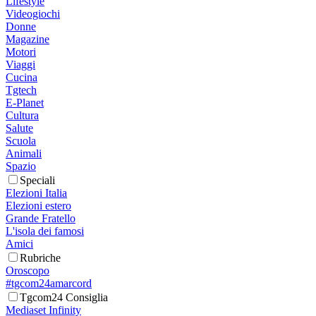
Lifestyle
Videogiochi
Donne
Magazine
Motori
Viaggi
Cucina
Tgtech
E-Planet
Cultura
Salute
Scuola
Animali
Spazio
Speciali
Elezioni Italia
Elezioni estero
Grande Fratello
L'isola dei famosi
Amici
Rubriche
Oroscopo
#tgcom24amarcord
Tgcom24 Consiglia
Mediaset Infinity