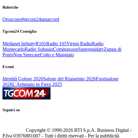
Rubriche
Oroscopo
#tgcom24amarcord
Tgcom24 Consiglia
Mediaset Infinity
R101
Radio 105
Virgin Radio
Radio
Montecarlo
Radio Subasio
Comingsoon
Superguidatv
Zuppa di
Porro
Non Sprecare
Cotto e Mangiato
Eventi
Identità Golose 2026
Salone del Risparmio 2026
Fuorisalone
2026
L'Artigiano in Fiera 2025
Seguici su
Copyright © 1999-
2026
RTI S.p.A. Business Digital -
P.Iva 03976881007 - Tutti i diritti riservati - Per la pubblicità