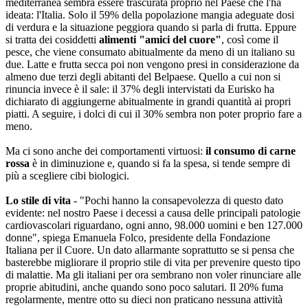
mediterranea sembra essere trascurata proprio nel Paese che l'ha
ideata: l'Italia. Solo il 59% della popolazione mangia adeguate dosi
di verdura e la situazione peggiora quando si parla di frutta. Eppure
si tratta dei cosiddetti
alimenti "amici del cuore"
, così come il
pesce, che viene consumato abitualmente da meno di un italiano su
due. Latte e frutta secca poi non vengono presi in considerazione da
almeno due terzi degli abitanti del Belpaese. Quello a cui non si
rinuncia invece è il sale: il 37% degli intervistati da Eurisko ha
dichiarato di aggiungerne abitualmente in grandi quantità ai propri
piatti. A seguire, i dolci di cui il 30% sembra non poter proprio fare a
meno.
Ma ci sono anche dei comportamenti virtuosi:
il consumo di carne
rossa
è in diminuzione e, quando si fa la spesa, si tende sempre di
più a scegliere cibi biologici.
Lo stile di vita
- "Pochi hanno la consapevolezza di questo dato
evidente: nel nostro Paese i decessi a causa delle principali patologie
cardiovascolari riguardano, ogni anno, 98.000 uomini e ben 127.000
donne", spiega Emanuela Folco, presidente della Fondazione
Italiana per il Cuore. Un dato allarmante soprattutto se si pensa che
basterebbe migliorare il proprio stile di vita per prevenire questo tipo
di malattie. Ma gli italiani per ora sembrano non voler rinunciare alle
proprie abitudini, anche quando sono poco salutari. Il 20% fuma
regolarmente, mentre otto su dieci non praticano nessuna attività