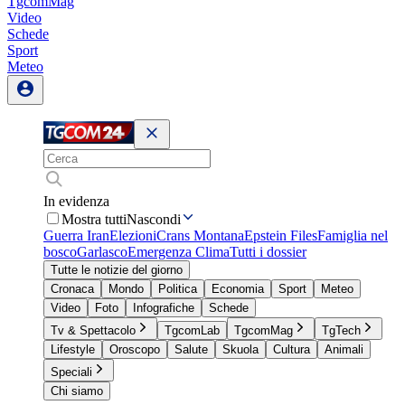
TgcomMag
Video
Schede
Sport
Meteo
In evidenza
Mostra tutti
Nascondi
Guerra Iran
Elezioni
Crans Montana
Epstein Files
Famiglia nel
bosco
Garlasco
Emergenza Clima
Tutti i dossier
Tutte le notizie del giorno
Cronaca
Mondo
Politica
Economia
Sport
Meteo
Video
Foto
Infografiche
Schede
Tv & Spettacolo
TgcomLab
TgcomMag
TgTech
Lifestyle
Oroscopo
Salute
Skuola
Cultura
Animali
Speciali
Chi siamo