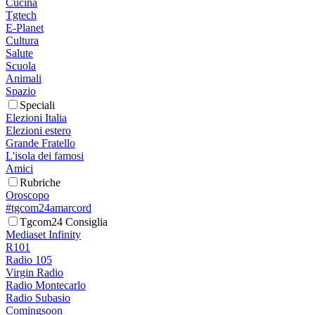
Cucina
Tgtech
E-Planet
Cultura
Salute
Scuola
Animali
Spazio
Speciali
Elezioni Italia
Elezioni estero
Grande Fratello
L'isola dei famosi
Amici
Rubriche
Oroscopo
#tgcom24amarcord
Tgcom24 Consiglia
Mediaset Infinity
R101
Radio 105
Virgin Radio
Radio Montecarlo
Radio Subasio
Comingsoon