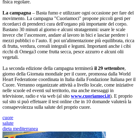
fisica regolare.
La campagna
– Basta fumo e utilizzare ogni occasione per fare del
movimento. La campagna "Cuoriamoci" propone piccoli gesti per
ricordarci di prenderci cura dell'organo più importante del corpo.
Bastano 30 minuti al giorno e alcuni stratagemmi: usare le scale
invece che l’ascensore, andare al lavoro in bici e lasciar perdere i
mezzi pubblici o l’auto. E poi un'alimentazione più equilibrata, ricca
di frutta, verdura, cereali integrali e legumi. Importanti anche i cibi
ricchi di Omega3 come frutta secca, pesce azzurro e alcuni olii
vegetali.
La seconda edizione della campagna terminerà
il 29 settembre
,
giorno della Giornata mondiale per il cuore, promossa dalla World
Heart Federatione coordinata in Italia dalla Fondazione Italiana per il
Cuore. Verranno organizzate attività a livello locale, come iniziative
nelle scuole ed eventi sul territorio, ma anche messaggi in
televisione, radio e via web (al sito
www.cuoriamoci.it
). E proprio
sul sito si può effetuare il test online che in 10 domande valuterà la
consapevolezza sulla salute del proprio cuore.
cuore
salute
dieta mediterranea