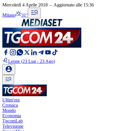
Mercoledì 4 Aprile 2018
-
Aggiornato alle
15:36
Milano
31°
Leone
(23 Lug - 23 Ago)
Ultim'ora
Cronaca
Mondo
Economia
TgcomLab
Televisione