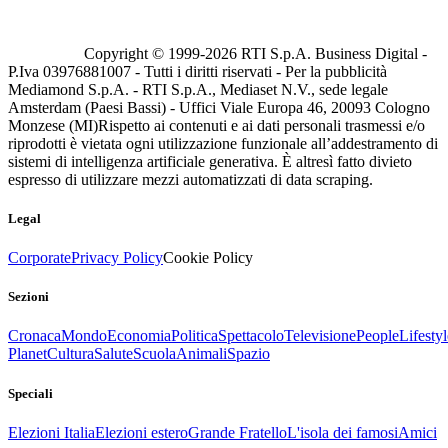
Copyright © 1999-
2026
RTI S.p.A. Business Digital -
P.Iva 03976881007 - Tutti i diritti riservati - Per la pubblicità
Mediamond S.p.A. - RTI S.p.A., Mediaset N.V., sede legale
Amsterdam (Paesi Bassi) - Uffici Viale Europa 46, 20093 Cologno
Monzese (MI)
Rispetto ai contenuti e ai dati personali trasmessi e/o
riprodotti è vietata ogni utilizzazione funzionale all’addestramento di
sistemi di intelligenza artificiale generativa. È altresì fatto divieto
espresso di utilizzare mezzi automatizzati di data scraping.
Legal
Corporate
Privacy Policy
Cookie Policy
Sezioni
Cronaca
Mondo
Economia
Politica
Spettacolo
Televisione
People
Lifestyl
Planet
Cultura
Salute
Scuola
Animali
Spazio
Speciali
Elezioni Italia
Elezioni estero
Grande Fratello
L'isola dei famosi
Amici