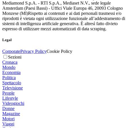
Mediamond S.p.A. - RTI S.p.A., Mediaset N.V., sede legale
Amsterdam (Paesi Bassi) - Uffici Viale Europa 46, 20093 Cologno
Monzese (MI)
Rispetto ai contenuti e ai dati personali trasmessi e/o
riprodotti è vietata ogni utilizzazione funzionale all’addestramento di
sistemi di intelligenza artificiale generativa. È altresì fatto divieto
espresso di utilizzare mezzi automatizzati di data scraping.
Legal
Corporate
Privacy Policy
Cookie Policy
Sezioni
Cronaca
Mondo
Economia
Politica
Spettacolo
Televisione
People
Lifestyle
Videogiochi
Donne
Magazine
Motori
Viaggi