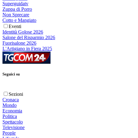
Superguidatv
Zuppa di Porro
Non Sprecare
Cotto e Mangiato
Eventi
Identità Golose 2026
Salone del Risparmio 2026
Fuorisalone 2026
L'Artigiano in Fiera 2025
Seguici su
Sezioni
Cronaca
Mondo
Economia
Politica
Spettacolo
Televisione
People