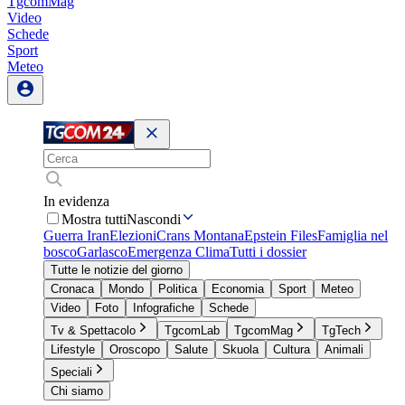
TgcomMag
Video
Schede
Sport
Meteo
In evidenza
Mostra tutti
Nascondi
Guerra Iran
Elezioni
Crans Montana
Epstein Files
Famiglia nel
bosco
Garlasco
Emergenza Clima
Tutti i dossier
Tutte le notizie del giorno
Cronaca
Mondo
Politica
Economia
Sport
Meteo
Video
Foto
Infografiche
Schede
Tv & Spettacolo
TgcomLab
TgcomMag
TgTech
Lifestyle
Oroscopo
Salute
Skuola
Cultura
Animali
Speciali
Chi siamo