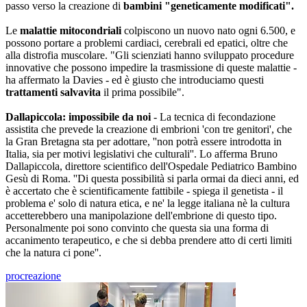
passo verso la creazione di
bambini "geneticamente modificati".
Le
malattie mitocondriali
colpiscono un nuovo nato ogni 6.500, e
possono portare a problemi cardiaci, cerebrali ed epatici, oltre che
alla distrofia muscolare. "Gli scienziati hanno sviluppato procedure
innovative che possono impedire la trasmissione di queste malattie -
ha affermato la Davies - ed è giusto che introduciamo questi
trattamenti salvavita
il prima possibile".
Dallapiccola: impossibile da noi
- La tecnica di fecondazione
assistita che prevede la creazione di embrioni 'con tre genitori', che
la Gran Bretagna sta per adottare, ''non potrà essere introdotta in
Italia, sia per motivi legislativi che culturali''. Lo afferma Bruno
Dallapiccola, direttore scientifico dell'Ospedale Pediatrico Bambino
Gesù di Roma. ''Di questa possibilità si parla ormai da dieci anni, ed
è accertato che è scientificamente fattibile - spiega il genetista - il
problema e' solo di natura etica, e ne' la legge italiana nè la cultura
accetterebbero una manipolazione dell'embrione di questo tipo.
Personalmente poi sono convinto che questa sia una forma di
accanimento terapeutico, e che si debba prendere atto di certi limiti
che la natura ci pone''.
procreazione