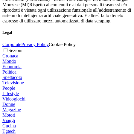
Monzese (MI)
Rispetto ai contenuti e ai dati personali trasmessi e/o
riprodotti è vietata ogni utilizzazione funzionale all’addestramento di
sistemi di intelligenza artificiale generativa. È altresì fatto divieto
espresso di utilizzare mezzi automatizzati di data scraping.
Legal
Corporate
Privacy Policy
Cookie Policy
Sezioni
Cronaca
Mondo
Economia
Politica
Spettacolo
Televisione
People
Lifestyle
Videogiochi
Donne
Magazine
Motori
Viaggi
Cucina
Tgtech