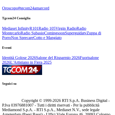
Oroscopo
#tgcom24amarcord
Tgcom24 Consiglia
Mediaset Infinity
R101
Radio 105
Virgin Radio
Radio
Montecarlo
Radio Subasio
Comingsoon
Superguidatv
Zuppa di
Porro
Non Sprecare
Cotto e Mangiato
Eventi
Identità Golose 2026
Salone del Risparmio 2026
Fuorisalone
2026
L'Artigiano in Fiera 2025
Seguici su
Copyright © 1999-
2026
RTI S.p.A. Business Digital -
P.Iva 03976881007 - Tutti i diritti riservati - Per la pubblicità
Mediamond S.p.A. - RTI S.p.A., Mediaset N.V., sede legale
Amsterdam (Paesi Bassi) - Uffici Viale Europa 46, 20093 Cologno