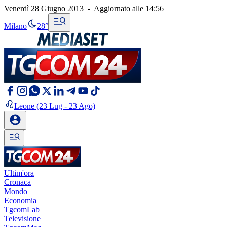
Venerdì 28 Giugno 2013
-
Aggiornato alle
14:56
Milano
28°
Leone
(23 Lug - 23 Ago)
Ultim'ora
Cronaca
Mondo
Economia
TgcomLab
Televisione