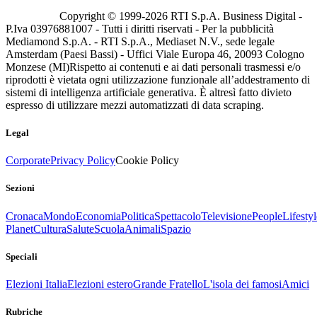
Copyright © 1999-
2026
RTI S.p.A. Business Digital -
P.Iva 03976881007 - Tutti i diritti riservati - Per la pubblicità
Mediamond S.p.A. - RTI S.p.A., Mediaset N.V., sede legale
Amsterdam (Paesi Bassi) - Uffici Viale Europa 46, 20093 Cologno
Monzese (MI)
Rispetto ai contenuti e ai dati personali trasmessi e/o
riprodotti è vietata ogni utilizzazione funzionale all’addestramento di
sistemi di intelligenza artificiale generativa. È altresì fatto divieto
espresso di utilizzare mezzi automatizzati di data scraping.
Legal
Corporate
Privacy Policy
Cookie Policy
Sezioni
Cronaca
Mondo
Economia
Politica
Spettacolo
Televisione
People
Lifestyl
Planet
Cultura
Salute
Scuola
Animali
Spazio
Speciali
Elezioni Italia
Elezioni estero
Grande Fratello
L'isola dei famosi
Amici
Rubriche