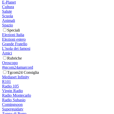
E-Planet
Cultura
Salute
Scuola
Animali
Spazio
Speciali
Elezioni Italia
Elezioni estero
Grande Fratello
L'isola dei famosi
Amici
Rubriche
Oroscopo
#tgcom24amarcord
Tgcom24 Consiglia
Mediaset Infinity
R101
Radio 105
Virgin Radio
Radio Montecarlo
Radio Subasio
Comingsoon
Superguidatv
Zuppa di Porro