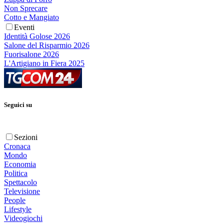
Non Sprecare
Cotto e Mangiato
Eventi
Identità Golose 2026
Salone del Risparmio 2026
Fuorisalone 2026
L'Artigiano in Fiera 2025
Seguici su
Sezioni
Cronaca
Mondo
Economia
Politica
Spettacolo
Televisione
People
Lifestyle
Videogiochi