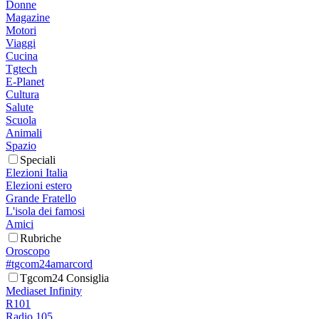
Donne
Magazine
Motori
Viaggi
Cucina
Tgtech
E-Planet
Cultura
Salute
Scuola
Animali
Spazio
Speciali
Elezioni Italia
Elezioni estero
Grande Fratello
L'isola dei famosi
Amici
Rubriche
Oroscopo
#tgcom24amarcord
Tgcom24 Consiglia
Mediaset Infinity
R101
Radio 105