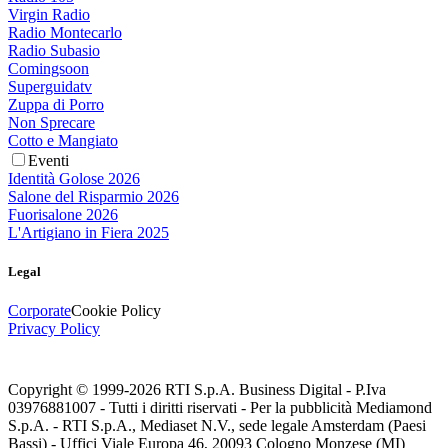
Virgin Radio
Radio Montecarlo
Radio Subasio
Comingsoon
Superguidatv
Zuppa di Porro
Non Sprecare
Cotto e Mangiato
Eventi
Identità Golose 2026
Salone del Risparmio 2026
Fuorisalone 2026
L'Artigiano in Fiera 2025
Legal
Corporate
Cookie Policy
Privacy Policy
Copyright © 1999-
2026
RTI S.p.A. Business Digital - P.Iva
03976881007 - Tutti i diritti riservati - Per la pubblicità Mediamond
S.p.A. - RTI S.p.A., Mediaset N.V., sede legale Amsterdam (Paesi
Bassi) - Uffici Viale Europa 46, 20093 Cologno Monzese (MI)