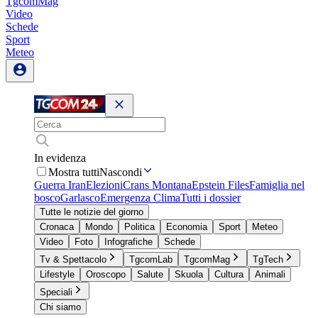
TgcomMag
Video
Schede
Sport
Meteo
In evidenza
Mostra tutti
Nascondi
Guerra Iran
Elezioni
Crans Montana
Epstein Files
Famiglia nel
bosco
Garlasco
Emergenza Clima
Tutti i dossier
Tutte le notizie del giorno
Cronaca
Mondo
Politica
Economia
Sport
Meteo
Video
Foto
Infografiche
Schede
Tv & Spettacolo
TgcomLab
TgcomMag
TgTech
Lifestyle
Oroscopo
Salute
Skuola
Cultura
Animali
Speciali
Chi siamo