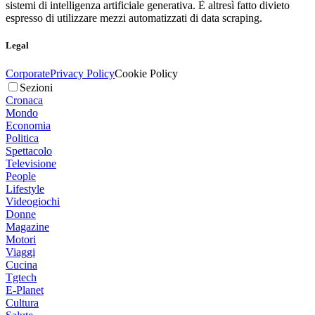
sistemi di intelligenza artificiale generativa. È altresì fatto divieto
espresso di utilizzare mezzi automatizzati di data scraping.
Legal
Corporate
Privacy Policy
Cookie Policy
Sezioni
Cronaca
Mondo
Economia
Politica
Spettacolo
Televisione
People
Lifestyle
Videogiochi
Donne
Magazine
Motori
Viaggi
Cucina
Tgtech
E-Planet
Cultura