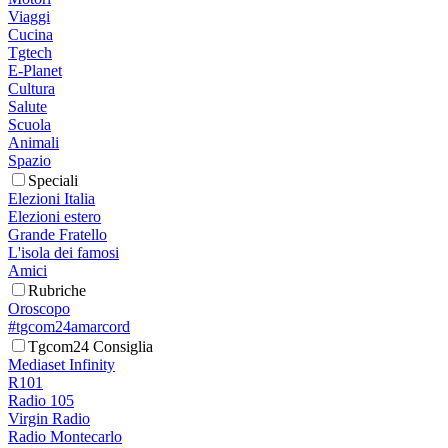
Viaggi
Cucina
Tgtech
E-Planet
Cultura
Salute
Scuola
Animali
Spazio
Speciali
Elezioni Italia
Elezioni estero
Grande Fratello
L'isola dei famosi
Amici
Rubriche
Oroscopo
#tgcom24amarcord
Tgcom24 Consiglia
Mediaset Infinity
R101
Radio 105
Virgin Radio
Radio Montecarlo