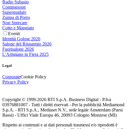
Radio Subasio
Comingsoon
Superguidatv
Zuppa di Porro
Non Sprecare
Cotto e Mangiato
Eventi
Identità Golose 2026
Salone del Risparmio 2026
Fuorisalone 2026
L'Artigiano in Fiera 2025
Legal
Corporate
Cookie Policy
Privacy Policy
Copyright © 1999-
2026
RTI S.p.A. Business Digital - P.Iva
03976881007 - Tutti i diritti riservati - Per la pubblicità Mediamond
S.p.A. - RTI S.p.A., Mediaset N.V., sede legale Amsterdam (Paesi
Bassi) - Uffici Viale Europa 46, 20093 Cologno Monzese (MI)
Rispetto ai contenuti e ai dati personali trasmessi e/o riprodotti è