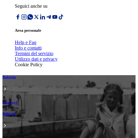
Seguici anche su
Area personale
Help e Faq
Info e contatti
Termini del servizio
Utilizzo dati e privacy
Cookie Policy
Rubriche
amarcord
Rubriche