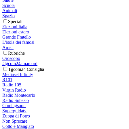
Salute
Scuola
Animali
Spazio
Speciali
Elezioni Italia
Elezioni estero
Grande Fratello
L'isola dei famosi
Amici
Rubriche
Oroscopo
#tgcom24amarcord
Tgcom24 Consiglia
Mediaset Infinity
R101
Radio 105
Virgin Radio
Radio Montecarlo
Radio Subasio
Comingsoon
Superguidatv
Zuppa di Porro
Non Sprecare
Cotto e Mangiato