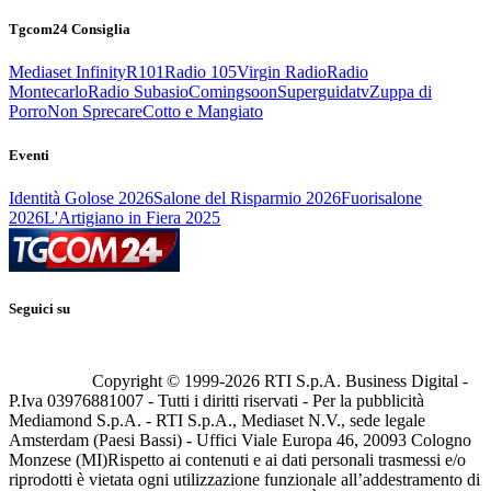
Tgcom24 Consiglia
Mediaset Infinity
R101
Radio 105
Virgin Radio
Radio
Montecarlo
Radio Subasio
Comingsoon
Superguidatv
Zuppa di
Porro
Non Sprecare
Cotto e Mangiato
Eventi
Identità Golose 2026
Salone del Risparmio 2026
Fuorisalone
2026
L'Artigiano in Fiera 2025
Seguici su
Copyright © 1999-
2026
RTI S.p.A. Business Digital -
P.Iva 03976881007 - Tutti i diritti riservati - Per la pubblicità
Mediamond S.p.A. - RTI S.p.A., Mediaset N.V., sede legale
Amsterdam (Paesi Bassi) - Uffici Viale Europa 46, 20093 Cologno
Monzese (MI)
Rispetto ai contenuti e ai dati personali trasmessi e/o
riprodotti è vietata ogni utilizzazione funzionale all’addestramento di