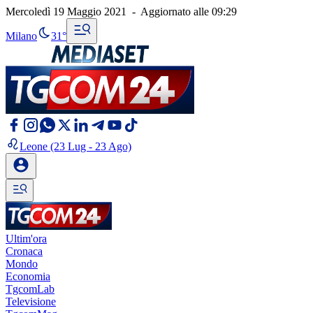
Mercoledì 19 Maggio 2021
-
Aggiornato alle
09:29
Milano
31°
Leone
(23 Lug - 23 Ago)
Ultim'ora
Cronaca
Mondo
Economia
TgcomLab
Televisione