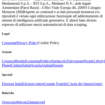
Mediamond S.p.A. - RTI S.p.A., Mediaset N.V., sede legale
Amsterdam (Paesi Bassi) - Uffici Viale Europa 46, 20093 Cologno
Monzese (MI)
Rispetto ai contenuti e ai dati personali trasmessi e/o
riprodotti è vietata ogni utilizzazione funzionale all’addestramento di
sistemi di intelligenza artificiale generativa. È altresì fatto divieto
espresso di utilizzare mezzi automatizzati di data scraping.
Legal
Corporate
Privacy Policy
Cookie Policy
Sezioni
Cronaca
Mondo
Economia
Politica
Spettacolo
Televisione
People
Lifestyl
Planet
Cultura
Salute
Scuola
Animali
Spazio
Speciali
Elezioni Italia
Elezioni estero
Grande Fratello
L'isola dei famosi
Amici
Rubriche
Oroscopo
#tgcom24amarcord