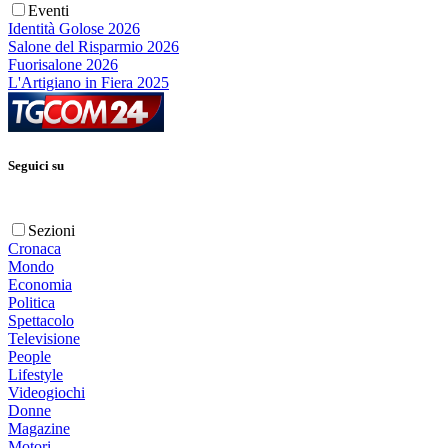
Eventi
Identità Golose 2026
Salone del Risparmio 2026
Fuorisalone 2026
L'Artigiano in Fiera 2025
Seguici su
Sezioni
Cronaca
Mondo
Economia
Politica
Spettacolo
Televisione
People
Lifestyle
Videogiochi
Donne
Magazine
Motori