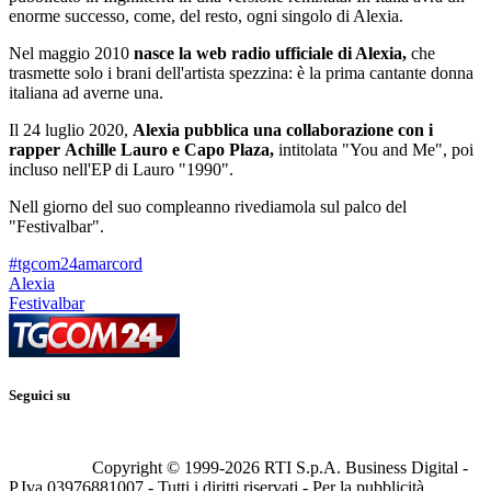
enorme successo, come, del resto, ogni singolo di Alexia.
Nel maggio 2010
nasce la web radio ufficiale di Alexia,
che
trasmette solo i brani dell'artista spezzina: è la prima cantante donna
italiana ad averne una.
Il 24 luglio 2020,
Alexia pubblica una collaborazione con i
rapper Achille Lauro e Capo Plaza,
intitolata "You and Me", poi
incluso nell'EP di Lauro "1990".
Nell giorno del suo compleanno rivediamola sul palco del
"Festivalbar".
#tgcom24amarcord
Alexia
Festivalbar
Seguici su
Copyright © 1999-
2026
RTI S.p.A. Business Digital -
P.Iva 03976881007 - Tutti i diritti riservati - Per la pubblicità