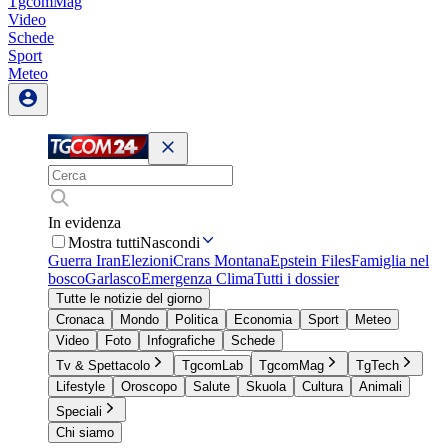
TgcomMag
Video
Schede
Sport
Meteo
In evidenza
Mostra tutti
Nascondi
Guerra Iran
Elezioni
Crans Montana
Epstein Files
Famiglia nel
bosco
Garlasco
Emergenza Clima
Tutti i dossier
Tutte le notizie del giorno
Cronaca
Mondo
Politica
Economia
Sport
Meteo
Video
Foto
Infografiche
Schede
Tv & Spettacolo
TgcomLab
TgcomMag
TgTech
Lifestyle
Oroscopo
Salute
Skuola
Cultura
Animali
Speciali
Chi siamo