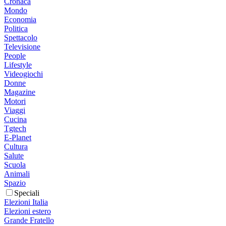
Cronaca
Mondo
Economia
Politica
Spettacolo
Televisione
People
Lifestyle
Videogiochi
Donne
Magazine
Motori
Viaggi
Cucina
Tgtech
E-Planet
Cultura
Salute
Scuola
Animali
Spazio
Speciali
Elezioni Italia
Elezioni estero
Grande Fratello