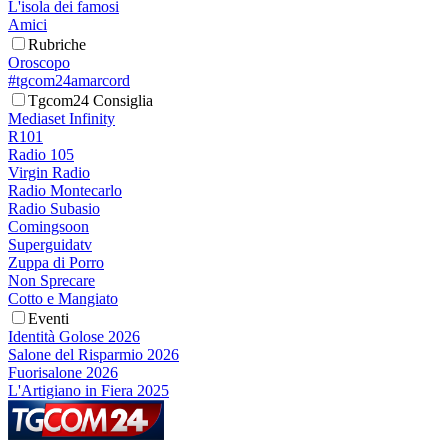
L'isola dei famosi
Amici
Rubriche
Oroscopo
#tgcom24amarcord
Tgcom24 Consiglia
Mediaset Infinity
R101
Radio 105
Virgin Radio
Radio Montecarlo
Radio Subasio
Comingsoon
Superguidatv
Zuppa di Porro
Non Sprecare
Cotto e Mangiato
Eventi
Identità Golose 2026
Salone del Risparmio 2026
Fuorisalone 2026
L'Artigiano in Fiera 2025