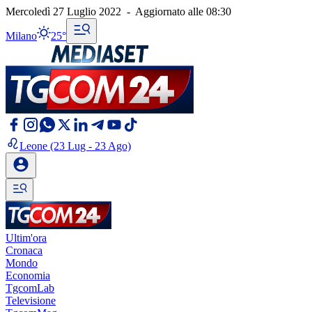
Mercoledì 27 Luglio 2022
-
Aggiornato alle
08:30
Milano
25°
Leone
(23 Lug - 23 Ago)
Ultim'ora
Cronaca
Mondo
Economia
TgcomLab
Televisione