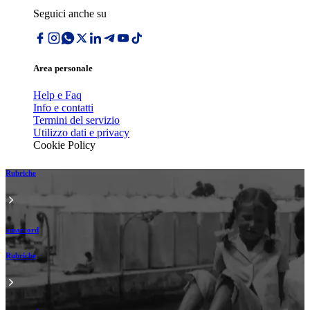
Seguici anche su
Area personale
Help e Faq
Info e contatti
Termini del servizio
Utilizzo dati e privacy
Cookie Policy
Rubriche
amarcord
Rubriche