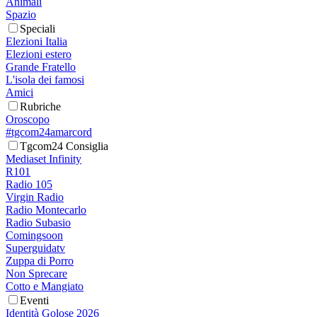
Animali
Spazio
Speciali
Elezioni Italia
Elezioni estero
Grande Fratello
L'isola dei famosi
Amici
Rubriche
Oroscopo
#tgcom24amarcord
Tgcom24 Consiglia
Mediaset Infinity
R101
Radio 105
Virgin Radio
Radio Montecarlo
Radio Subasio
Comingsoon
Superguidatv
Zuppa di Porro
Non Sprecare
Cotto e Mangiato
Eventi
Identità Golose 2026