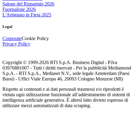
Salone del Risparmio 2026
Fuorisalone 2026
L'Artigiano in Fiera 2025
Legal
Corporate
Cookie Policy
Privacy Policy
Copyright © 1999-
2026
RTI S.p.A. Business Digital - P.Iva
03976881007 - Tutti i diritti riservati - Per la pubblicità Mediamond
S.p.A. - RTI S.p.A., Mediaset N.V., sede legale Amsterdam (Paesi
Bassi) - Uffici Viale Europa 46, 20093 Cologno Monzese (MI)
Rispetto ai contenuti e ai dati personali trasmessi e/o riprodotti è
vietata ogni utilizzazione funzionale all’addestramento di sistemi di
intelligenza artificiale generativa. È altresì fatto divieto espresso di
utilizzare mezzi automatizzati di data scraping.