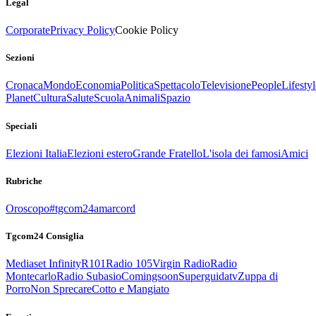
Legal
Corporate
Privacy Policy
Cookie Policy
Sezioni
Cronaca
Mondo
Economia
Politica
Spettacolo
Televisione
People
Lifestyl
Planet
Cultura
Salute
Scuola
Animali
Spazio
Speciali
Elezioni Italia
Elezioni estero
Grande Fratello
L'isola dei famosi
Amici
Rubriche
Oroscopo
#tgcom24amarcord
Tgcom24 Consiglia
Mediaset Infinity
R101
Radio 105
Virgin Radio
Radio
Montecarlo
Radio Subasio
Comingsoon
Superguidatv
Zuppa di
Porro
Non Sprecare
Cotto e Mangiato