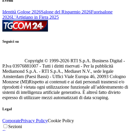
Eventi
Identità Golose 2026
Salone del Risparmio 2026
Fuorisalone
2026
L'Artigiano in Fiera 2025
Seguici su
Copyright © 1999-
2026
RTI S.p.A. Business Digital -
P.Iva 03976881007 - Tutti i diritti riservati - Per la pubblicità
Mediamond S.p.A. - RTI S.p.A., Mediaset N.V., sede legale
Amsterdam (Paesi Bassi) - Uffici Viale Europa 46, 20093 Cologno
Monzese (MI)
Rispetto ai contenuti e ai dati personali trasmessi e/o
riprodotti è vietata ogni utilizzazione funzionale all’addestramento di
sistemi di intelligenza artificiale generativa. È altresì fatto divieto
espresso di utilizzare mezzi automatizzati di data scraping.
Legal
Corporate
Privacy Policy
Cookie Policy
Sezioni