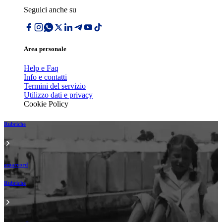
Seguici anche su
Area personale
Help e Faq
Info e contatti
Termini del servizio
Utilizzo dati e privacy
Cookie Policy
Rubriche
amarcord
Rubriche