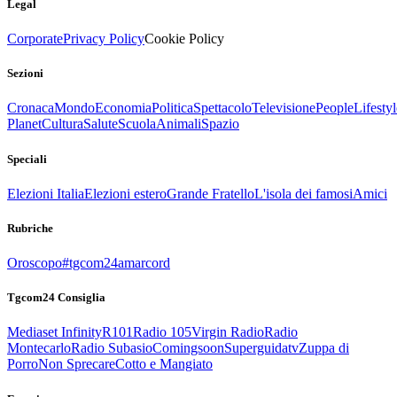
Legal
Corporate
Privacy Policy
Cookie Policy
Sezioni
Cronaca
Mondo
Economia
Politica
Spettacolo
Televisione
People
Lifestyl
Planet
Cultura
Salute
Scuola
Animali
Spazio
Speciali
Elezioni Italia
Elezioni estero
Grande Fratello
L'isola dei famosi
Amici
Rubriche
Oroscopo
#tgcom24amarcord
Tgcom24 Consiglia
Mediaset Infinity
R101
Radio 105
Virgin Radio
Radio
Montecarlo
Radio Subasio
Comingsoon
Superguidatv
Zuppa di
Porro
Non Sprecare
Cotto e Mangiato