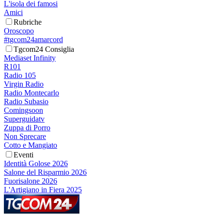
L'isola dei famosi
Amici
Rubriche
Oroscopo
#tgcom24amarcord
Tgcom24 Consiglia
Mediaset Infinity
R101
Radio 105
Virgin Radio
Radio Montecarlo
Radio Subasio
Comingsoon
Superguidatv
Zuppa di Porro
Non Sprecare
Cotto e Mangiato
Eventi
Identità Golose 2026
Salone del Risparmio 2026
Fuorisalone 2026
L'Artigiano in Fiera 2025