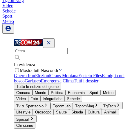
TgcomMag
Video
Schede
Sport
Meteo
In evidenza
Mostra tutti
Nascondi
Guerra Iran
Elezioni
Crans Montana
Epstein Files
Famiglia nel
bosco
Garlasco
Emergenza Clima
Tutti i dossier
Tutte le notizie del giorno
Cronaca
Mondo
Politica
Economia
Sport
Meteo
Video
Foto
Infografiche
Schede
Tv & Spettacolo
TgcomLab
TgcomMag
TgTech
Lifestyle
Oroscopo
Salute
Skuola
Cultura
Animali
Speciali
Chi siamo