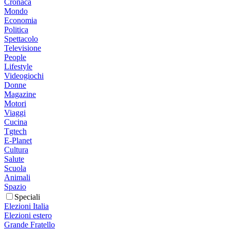
Cronaca
Mondo
Economia
Politica
Spettacolo
Televisione
People
Lifestyle
Videogiochi
Donne
Magazine
Motori
Viaggi
Cucina
Tgtech
E-Planet
Cultura
Salute
Scuola
Animali
Spazio
Speciali
Elezioni Italia
Elezioni estero
Grande Fratello