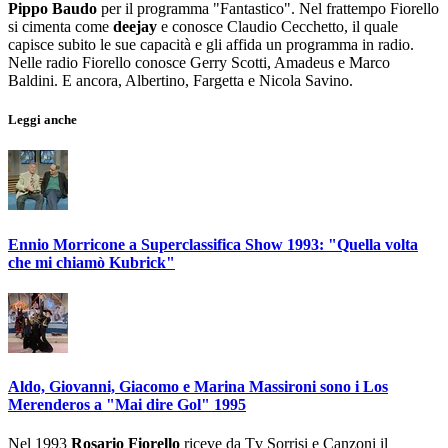
Pippo Baudo
per il programma "Fantastico". Nel frattempo Fiorello
si cimenta come
deejay
e conosce Claudio Cecchetto, il quale
capisce subito le sue capacità e gli affida un programma in radio.
Nelle radio Fiorello conosce Gerry Scotti, Amadeus e Marco
Baldini. E ancora, Albertino, Fargetta e Nicola Savino.
Leggi anche
Ennio Morricone a Superclassifica Show 1993: "Quella volta
che mi chiamò Kubrick"
Aldo, Giovanni, Giacomo e Marina Massironi sono i Los
Merenderos a "Mai dire Gol" 1995
Nel 1993
Rosario Fiorello
riceve da Tv Sorrisi e Canzoni il