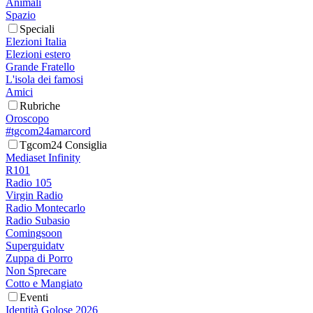
Animali
Spazio
Speciali
Elezioni Italia
Elezioni estero
Grande Fratello
L'isola dei famosi
Amici
Rubriche
Oroscopo
#tgcom24amarcord
Tgcom24 Consiglia
Mediaset Infinity
R101
Radio 105
Virgin Radio
Radio Montecarlo
Radio Subasio
Comingsoon
Superguidatv
Zuppa di Porro
Non Sprecare
Cotto e Mangiato
Eventi
Identità Golose 2026