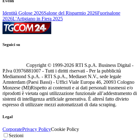
Eventi
Identità Golose 2026
Salone del Risparmio 2026
Fuorisalone
2026
L'Artigiano in Fiera 2025
Seguici su
Copyright © 1999-
2026
RTI S.p.A. Business Digital -
P.Iva 03976881007 - Tutti i diritti riservati - Per la pubblicità
Mediamond S.p.A. - RTI S.p.A., Mediaset N.V., sede legale
Amsterdam (Paesi Bassi) - Uffici Viale Europa 46, 20093 Cologno
Monzese (MI)
Rispetto ai contenuti e ai dati personali trasmessi e/o
riprodotti è vietata ogni utilizzazione funzionale all’addestramento di
sistemi di intelligenza artificiale generativa. È altresì fatto divieto
espresso di utilizzare mezzi automatizzati di data scraping.
Legal
Corporate
Privacy Policy
Cookie Policy
Sezioni