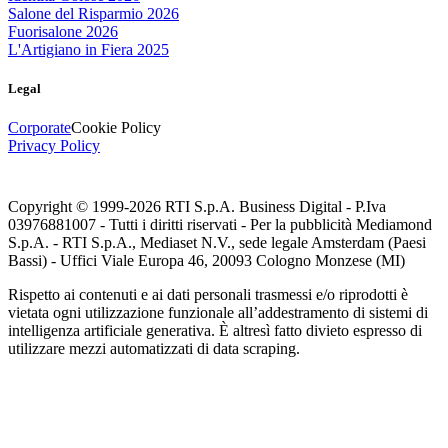
Salone del Risparmio 2026
Fuorisalone 2026
L'Artigiano in Fiera 2025
Legal
Corporate
Cookie Policy
Privacy Policy
Copyright © 1999-
2026
RTI S.p.A. Business Digital - P.Iva
03976881007 - Tutti i diritti riservati - Per la pubblicità Mediamond
S.p.A. - RTI S.p.A., Mediaset N.V., sede legale Amsterdam (Paesi
Bassi) - Uffici Viale Europa 46, 20093 Cologno Monzese (MI)
Rispetto ai contenuti e ai dati personali trasmessi e/o riprodotti è
vietata ogni utilizzazione funzionale all’addestramento di sistemi di
intelligenza artificiale generativa. È altresì fatto divieto espresso di
utilizzare mezzi automatizzati di data scraping.