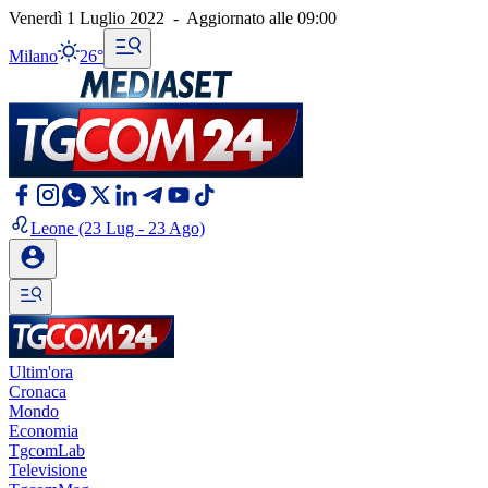
Venerdì 1 Luglio 2022
-
Aggiornato alle
09:00
Milano
26°
Leone
(23 Lug - 23 Ago)
Ultim'ora
Cronaca
Mondo
Economia
TgcomLab
Televisione