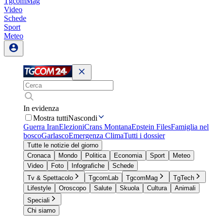
TgcomMag
Video
Schede
Sport
Meteo
In evidenza
Mostra tutti
Nascondi
Guerra Iran
Elezioni
Crans Montana
Epstein Files
Famiglia nel
bosco
Garlasco
Emergenza Clima
Tutti i dossier
Tutte le notizie del giorno
Cronaca
Mondo
Politica
Economia
Sport
Meteo
Video
Foto
Infografiche
Schede
Tv & Spettacolo
TgcomLab
TgcomMag
TgTech
Lifestyle
Oroscopo
Salute
Skuola
Cultura
Animali
Speciali
Chi siamo