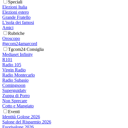
Speciali
Elezioni Italia
Elezioni estero
Grande Fratello
L'isola dei famosi
Amici
Rubriche
Oroscopo
#tgcom24amarcord
Tgcom24 Consiglia
Mediaset Infinity
R101
Radio 105
Virgin Radio
Radio Montecarlo
Radio Subasio
Comingsoon
Superguidatv
Zuppa di Porro
Non Sprecare
Cotto e Mangiato
Eventi
Identità Golose 2026
Salone del Risparmio 2026
Fuorisalone 2026