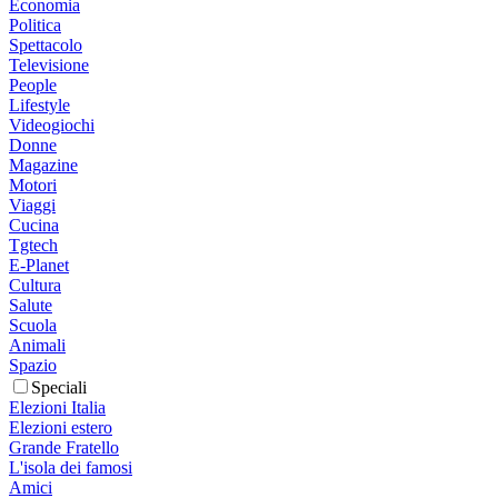
Economia
Politica
Spettacolo
Televisione
People
Lifestyle
Videogiochi
Donne
Magazine
Motori
Viaggi
Cucina
Tgtech
E-Planet
Cultura
Salute
Scuola
Animali
Spazio
Speciali
Elezioni Italia
Elezioni estero
Grande Fratello
L'isola dei famosi
Amici