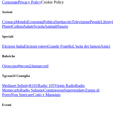
Corporate
Privacy Policy
Cookie Policy
Sezioni
Cronaca
Mondo
Economia
Politica
Spettacolo
Televisione
People
Lifestyl
Planet
Cultura
Salute
Scuola
Animali
Spazio
Speciali
Elezioni Italia
Elezioni estero
Grande Fratello
L'isola dei famosi
Amici
Rubriche
Oroscopo
#tgcom24amarcord
Tgcom24 Consiglia
Mediaset Infinity
R101
Radio 105
Virgin Radio
Radio
Montecarlo
Radio Subasio
Comingsoon
Superguidatv
Zuppa di
Porro
Non Sprecare
Cotto e Mangiato
Eventi