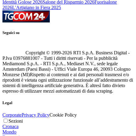
Identità Golose 2026
Salone del Risparmio 2026
Fuorisalone
2026
L'Artigiano in Fiera 2025
Seguici su
Copyright © 1999-
2026
RTI S.p.A. Business Digital -
P.Iva 03976881007 - Tutti i diritti riservati - Per la pubblicità
Mediamond S.p.A. - RTI S.p.A., Mediaset N.V., sede legale
Amsterdam (Paesi Bassi) - Uffici Viale Europa 46, 20093 Cologno
Monzese (MI)
Rispetto ai contenuti e ai dati personali trasmessi e/o
riprodotti è vietata ogni utilizzazione funzionale all’addestramento di
sistemi di intelligenza artificiale generativa. È altresì fatto divieto
espresso di utilizzare mezzi automatizzati di data scraping.
Legal
Corporate
Privacy Policy
Cookie Policy
Sezioni
Cronaca
Mondo