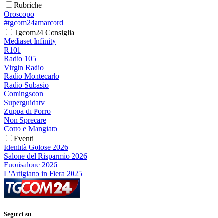
Rubriche
Oroscopo
#tgcom24amarcord
Tgcom24 Consiglia
Mediaset Infinity
R101
Radio 105
Virgin Radio
Radio Montecarlo
Radio Subasio
Comingsoon
Superguidatv
Zuppa di Porro
Non Sprecare
Cotto e Mangiato
Eventi
Identità Golose 2026
Salone del Risparmio 2026
Fuorisalone 2026
L'Artigiano in Fiera 2025
Seguici su