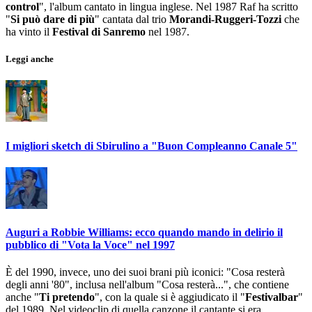
control
", l'album cantato in lingua inglese. Nel 1987 Raf ha scritto
"
Si può dare di più
" cantata dal trio
Morandi-Ruggeri-Tozzi
che
ha vinto il
Festival di Sanremo
nel 1987.
Leggi anche
I migliori sketch di Sbirulino a "Buon Compleanno Canale 5"
Auguri a Robbie Williams: ecco quando mando in delirio il
pubblico di "Vota la Voce" nel 1997
È del 1990, invece, uno dei suoi brani più iconici: "Cosa resterà
degli anni '80", inclusa nell'album "Cosa resterà...", che contiene
anche "
Ti pretendo
", con la quale si è aggiudicato il "
Festivalbar
"
del 1989. Nel videoclip di quella canzone il cantante si era