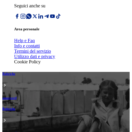
Seguici anche su
Area personale
Help e Faq
Info e contatti
Termini del servizio
Utilizzo dati e privacy
Cookie Policy
Rubriche
amarcord
Rubriche