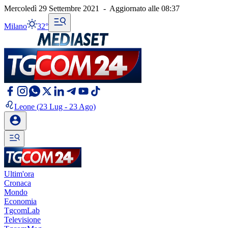
Mercoledì 29 Settembre 2021
-
Aggiornato alle
08:37
Milano
32°
Leone
(23 Lug - 23 Ago)
Ultim'ora
Cronaca
Mondo
Economia
TgcomLab
Televisione