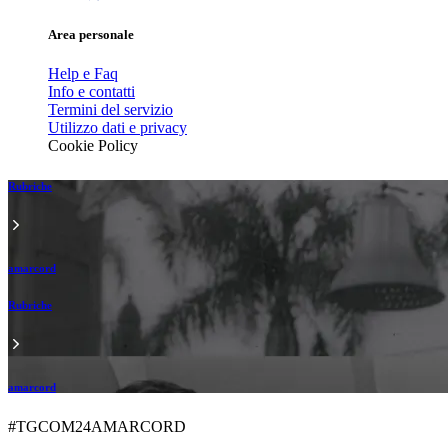
Area personale
Help e Faq
Info e contatti
Termini del servizio
Utilizzo dati e privacy
Cookie Policy
Rubriche
amarcord
Rubriche
amarcord
#TGCOM24AMARCORD