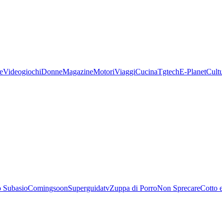
e
Videogiochi
Donne
Magazine
Motori
Viaggi
Cucina
Tgtech
E-Planet
Cult
 Subasio
Comingsoon
Superguidatv
Zuppa di Porro
Non Sprecare
Cotto 