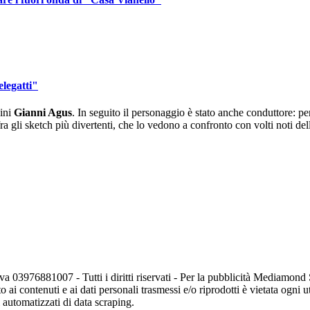
legatti"
aini
Gianni Agus
. In seguito il personaggio è stato anche conduttore: p
 gli sketch più divertenti, che lo vedono a confronto con volti noti dell
va 03976881007 - Tutti i diritti riservati - Per la pubblicità Mediamon
o ai contenuti e ai dati personali trasmessi e/o riprodotti è vietata ogni 
zi automatizzati di data scraping.