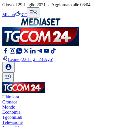
Giovedì 29 Luglio 2021
-
Aggiornato alle
08:04
Milano
31°
Leone
(23 Lug - 23 Ago)
Ultim'ora
Cronaca
Mondo
Economia
TgcomLab
Televisione