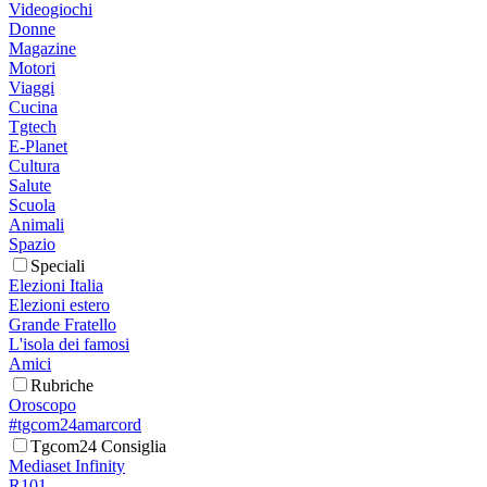
Videogiochi
Donne
Magazine
Motori
Viaggi
Cucina
Tgtech
E-Planet
Cultura
Salute
Scuola
Animali
Spazio
Speciali
Elezioni Italia
Elezioni estero
Grande Fratello
L'isola dei famosi
Amici
Rubriche
Oroscopo
#tgcom24amarcord
Tgcom24 Consiglia
Mediaset Infinity
R101