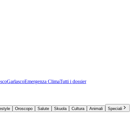
osco
Garlasco
Emergenza Clima
Tutti i dossier
estyle
Oroscopo
Salute
Skuola
Cultura
Animali
Speciali