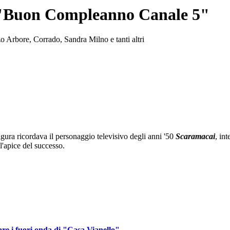
 a "Buon Compleanno Canale 5"
o Arbore, Corrado, Sandra Milno e tanti altri
 figura ricordava il personaggio televisivo degli anni '50
Scaramacai
, in
'apice del successo.
re i fuori onda di "Casa Vianello"