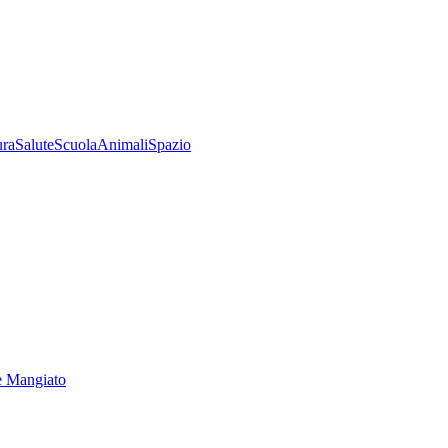
ura
Salute
Scuola
Animali
Spazio
e Mangiato