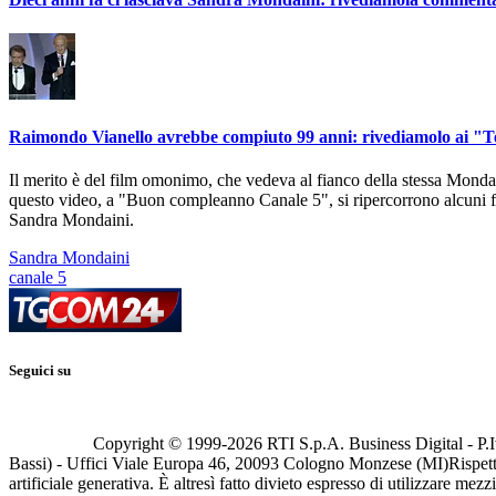
Raimondo Vianello avrebbe compiuto 99 anni: rivediamolo ai "Te
Il merito è del film omonimo, che vedeva al fianco della stessa Mond
questo video, a "Buon compleanno Canale 5", si ripercorrono alcuni fra
Sandra Mondaini.
Sandra Mondaini
canale 5
Seguici su
Copyright © 1999-
2026
RTI S.p.A. Business Digital - P.I
Bassi) - Uffici Viale Europa 46, 20093 Cologno Monzese (MI)
Rispett
artificiale generativa. È altresì fatto divieto espresso di utilizzare mez