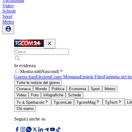
TgcomMag
Video
Schede
Sport
Meteo
In evidenza
Mostra tutti
Nascondi
Guerra Iran
Elezioni
Crans Montana
Epstein Files
Famiglia nel b
Tutte le notizie del giorno
Cronaca
Mondo
Politica
Economia
Sport
Meteo
Video
Foto
Infografiche
Schede
Tv & Spettacolo
TgcomLab
TgcomMag
TgTech
Lif
Chi siamo
Seguici anche su