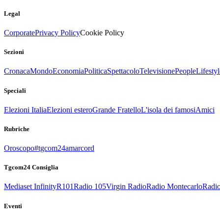
Legal
Corporate
Privacy Policy
Cookie Policy
Sezioni
Cronaca
Mondo
Economia
Politica
Spettacolo
Televisione
People
Lifestyl
Speciali
Elezioni Italia
Elezioni estero
Grande Fratello
L'isola dei famosi
Amici
Rubriche
Oroscopo
#tgcom24amarcord
Tgcom24 Consiglia
Mediaset Infinity
R101
Radio 105
Virgin Radio
Radio Montecarlo
Radio
Eventi