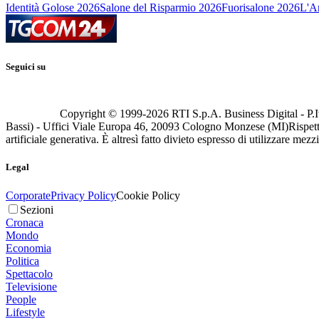
Identità Golose 2026
Salone del Risparmio 2026
Fuorisalone 2026
L'Ar
Seguici su
Copyright © 1999-
2026
RTI S.p.A. Business Digital - P.I
Bassi) - Uffici Viale Europa 46, 20093 Cologno Monzese (MI)
Rispett
artificiale generativa. È altresì fatto divieto espresso di utilizzare mez
Legal
Corporate
Privacy Policy
Cookie Policy
Sezioni
Cronaca
Mondo
Economia
Politica
Spettacolo
Televisione
People
Lifestyle