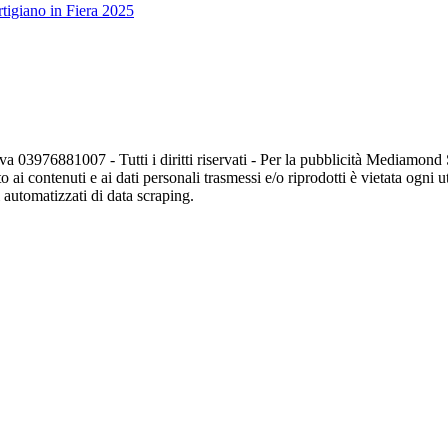
tigiano in Fiera 2025
va 03976881007 - Tutti i diritti riservati - Per la pubblicità Mediamon
o ai contenuti e ai dati personali trasmessi e/o riprodotti è vietata ogni 
zi automatizzati di data scraping.