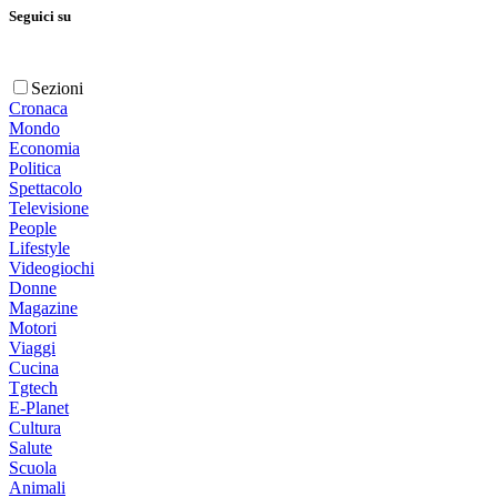
Seguici su
Sezioni
Cronaca
Mondo
Economia
Politica
Spettacolo
Televisione
People
Lifestyle
Videogiochi
Donne
Magazine
Motori
Viaggi
Cucina
Tgtech
E-Planet
Cultura
Salute
Scuola
Animali