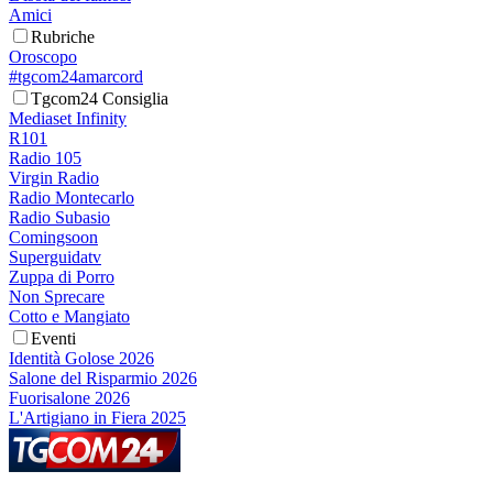
Amici
Rubriche
Oroscopo
#tgcom24amarcord
Tgcom24 Consiglia
Mediaset Infinity
R101
Radio 105
Virgin Radio
Radio Montecarlo
Radio Subasio
Comingsoon
Superguidatv
Zuppa di Porro
Non Sprecare
Cotto e Mangiato
Eventi
Identità Golose 2026
Salone del Risparmio 2026
Fuorisalone 2026
L'Artigiano in Fiera 2025