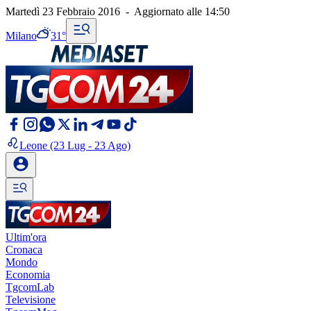
Martedì 23 Febbraio 2016
-
Aggiornato alle
14:50
Milano
31°
Leone
(23 Lug - 23 Ago)
Ultim'ora
Cronaca
Mondo
Economia
TgcomLab
Televisione