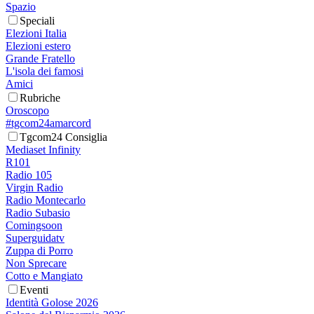
Spazio
Speciali
Elezioni Italia
Elezioni estero
Grande Fratello
L'isola dei famosi
Amici
Rubriche
Oroscopo
#tgcom24amarcord
Tgcom24 Consiglia
Mediaset Infinity
R101
Radio 105
Virgin Radio
Radio Montecarlo
Radio Subasio
Comingsoon
Superguidatv
Zuppa di Porro
Non Sprecare
Cotto e Mangiato
Eventi
Identità Golose 2026