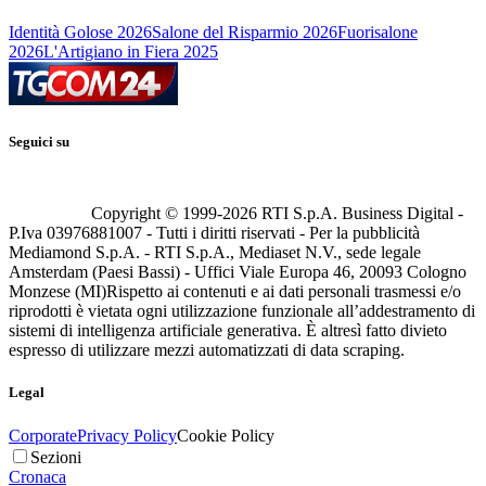
Identità Golose 2026
Salone del Risparmio 2026
Fuorisalone
2026
L'Artigiano in Fiera 2025
Seguici su
Copyright © 1999-
2026
RTI S.p.A. Business Digital -
P.Iva 03976881007 - Tutti i diritti riservati - Per la pubblicità
Mediamond S.p.A. - RTI S.p.A., Mediaset N.V., sede legale
Amsterdam (Paesi Bassi) - Uffici Viale Europa 46, 20093 Cologno
Monzese (MI)
Rispetto ai contenuti e ai dati personali trasmessi e/o
riprodotti è vietata ogni utilizzazione funzionale all’addestramento di
sistemi di intelligenza artificiale generativa. È altresì fatto divieto
espresso di utilizzare mezzi automatizzati di data scraping.
Legal
Corporate
Privacy Policy
Cookie Policy
Sezioni
Cronaca