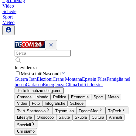
TgcomMag
Video
Schede
Sport
Meteo
In evidenza
Mostra tutti
Nascondi
Guerra Iran
Elezioni
Crans Montana
Epstein Files
Famiglia nel
bosco
Garlasco
Emergenza Clima
Tutti i dossier
Tutte le notizie del giorno
Cronaca
Mondo
Politica
Economia
Sport
Meteo
Video
Foto
Infografiche
Schede
Tv & Spettacolo
TgcomLab
TgcomMag
TgTech
Lifestyle
Oroscopo
Salute
Skuola
Cultura
Animali
Speciali
Chi siamo