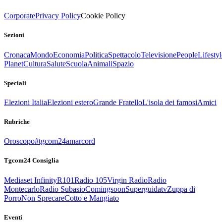
Corporate
Privacy Policy
Cookie Policy
Sezioni
Cronaca
Mondo
Economia
Politica
Spettacolo
Televisione
People
Lifestyl
Planet
Cultura
Salute
Scuola
Animali
Spazio
Speciali
Elezioni Italia
Elezioni estero
Grande Fratello
L'isola dei famosi
Amici
Rubriche
Oroscopo
#tgcom24amarcord
Tgcom24 Consiglia
Mediaset Infinity
R101
Radio 105
Virgin Radio
Radio
Montecarlo
Radio Subasio
Comingsoon
Superguidatv
Zuppa di
Porro
Non Sprecare
Cotto e Mangiato
Eventi