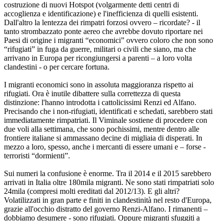
costruzione di nuovi Hotspot (volgarmente detti centri di
accoglienza e identificazione) e l'inefficienza di quelli esistenti.
Dall'altro la lentezza dei rimpatri forzosi ovvero – ricordate? - il
tanto strombazzato ponte aereo che avrebbe dovuto riportare nei
Paesi di origine i migranti “economici” ovvero coloro che non sono
“rifugiati” in fuga da guerre, militari o civili che siano, ma che
arrivano in Europa per ricongiungersi a parenti – a loro volta
clandestini - o per cercare fortuna.
I migranti economici sono in assoluta maggioranza rispetto ai
rifugiati. Ora è inutile dibattere sulla correttezza di questa
distinzione: l'hanno introdotta i cattolicissimi Renzi ed Alfano.
Precisando che i non-rifugiati, identificati e schedati, sarebbero stati
immediatamente rimpatriati. Il Viminale sostiene di procedere con
due voli alla settimana, che sono pochissimi, mentre dentro alle
frontiere italiane si ammassano decine di migliaia di disperati. In
mezzo a loro, spesso, anche i mercanti di essere umani e – forse -
terroristi “dormienti”.
Sui numeri la confusione è enorme. Tra il 2014 e il 2015 sarebbero
arrivati in Italia oltre 180mila migranti. Ne sono stati rimpatriati solo
24mila (compresi molti ereditati dal 2012/13). E gli altri?
Volatilizzati in gran parte e finiti in clandestinità nel resto d'Europa,
grazie all'occhio distratto del governo Renzi-Alfano. I rimanenti –
dobbiamo desumere - sono rifugiati. Oppure migranti sfuggiti a