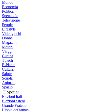
Mondo
Economia
Politica
Spettacolo
Televisione
People
Lifestyle
Videogiochi
Donne
Magazine
Motori
Viaggi
Cucina
Tgtech
E-Planet
Cultura
Salute
Scuola
Animali
Spazio
Speciali
Elezioni Italia
Elezioni estero
Grande Fratello
L'isola dei famosi