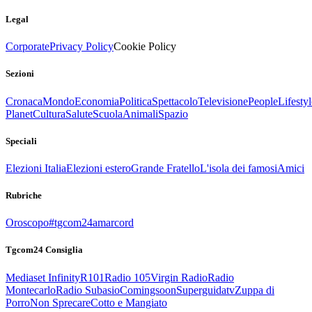
Legal
Corporate
Privacy Policy
Cookie Policy
Sezioni
Cronaca
Mondo
Economia
Politica
Spettacolo
Televisione
People
Lifestyl
Planet
Cultura
Salute
Scuola
Animali
Spazio
Speciali
Elezioni Italia
Elezioni estero
Grande Fratello
L'isola dei famosi
Amici
Rubriche
Oroscopo
#tgcom24amarcord
Tgcom24 Consiglia
Mediaset Infinity
R101
Radio 105
Virgin Radio
Radio
Montecarlo
Radio Subasio
Comingsoon
Superguidatv
Zuppa di
Porro
Non Sprecare
Cotto e Mangiato