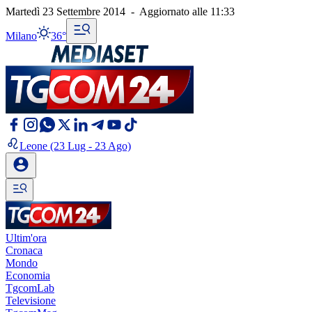
Martedì 23 Settembre 2014
-
Aggiornato alle
11:33
Milano
36°
Leone
(23 Lug - 23 Ago)
Ultim'ora
Cronaca
Mondo
Economia
TgcomLab
Televisione