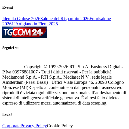
Eventi
Identità Golose 2026
Salone del Risparmio 2026
Fuorisalone
2026
L'Artigiano in Fiera 2025
Seguici su
Copyright © 1999-
2026
RTI S.p.A. Business Digital -
P.Iva 03976881007 - Tutti i diritti riservati - Per la pubblicità
Mediamond S.p.A. - RTI S.p.A., Mediaset N.V., sede legale
Amsterdam (Paesi Bassi) - Uffici Viale Europa 46, 20093 Cologno
Monzese (MI)
Rispetto ai contenuti e ai dati personali trasmessi e/o
riprodotti è vietata ogni utilizzazione funzionale all’addestramento di
sistemi di intelligenza artificiale generativa. È altresì fatto divieto
espresso di utilizzare mezzi automatizzati di data scraping.
Legal
Corporate
Privacy Policy
Cookie Policy