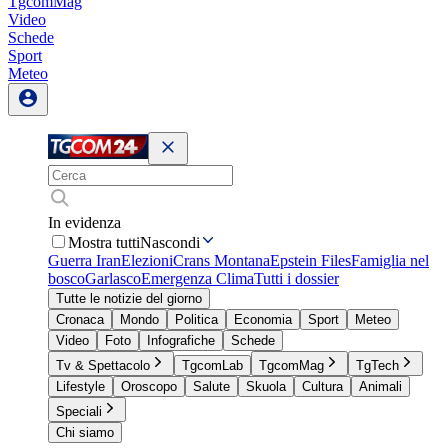
TgcomMag
Video
Schede
Sport
Meteo
In evidenza
Mostra tutti
Nascondi
Guerra Iran
Elezioni
Crans Montana
Epstein Files
Famiglia nel
bosco
Garlasco
Emergenza Clima
Tutti i dossier
Tutte le notizie del giorno
Cronaca
Mondo
Politica
Economia
Sport
Meteo
Video
Foto
Infografiche
Schede
Tv & Spettacolo
TgcomLab
TgcomMag
TgTech
Lifestyle
Oroscopo
Salute
Skuola
Cultura
Animali
Speciali
Chi siamo