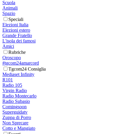
Scuola
Animali
Spazio
Speciali
Elezioni Italia
Elezioni estero
Grande Fratello
L'isola dei famosi
Amici
Rubriche
Oroscopo
#tgcom24amarcord
Tgcom24 Consiglia
Mediaset Infinity
R101
Radio 105
Virgin Radio
Radio Montecarlo
Radio Subasio
Comingsoon
Superguidatv
Zuppa di Porro
Non Sprecare
Cotto e Mangiato