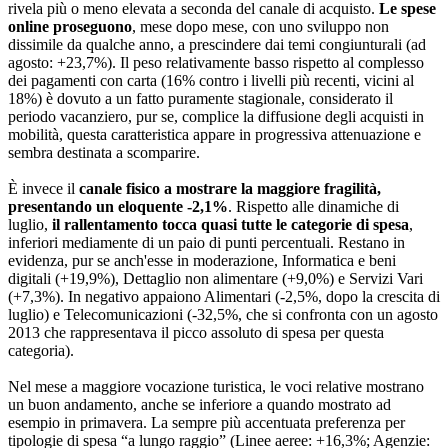
rivela più o meno elevata a seconda del canale di acquisto.
Le spese
online proseguono
, mese dopo mese, con uno sviluppo non
dissimile da qualche anno, a prescindere dai temi congiunturali (ad
agosto: +23,7%). Il peso relativamente basso rispetto al complesso
dei pagamenti con carta (16% contro i livelli più recenti, vicini al
18%) è dovuto a un fatto puramente stagionale, considerato il
periodo vacanziero, pur se, complice la diffusione degli acquisti in
mobilità, questa caratteristica appare in progressiva attenuazione e
sembra destinata a scomparire.
È invece il
canale fisico a mostrare la maggiore fragilità,
presentando un eloquente -2,1%
. Rispetto alle dinamiche di
luglio,
il rallentamento tocca quasi tutte le categorie di spesa
,
inferiori mediamente di un paio di punti percentuali. Restano in
evidenza, pur se anch'esse in moderazione, Informatica e beni
digitali (+19,9%), Dettaglio non alimentare (+9,0%) e Servizi Vari
(+7,3%). In negativo appaiono Alimentari (-2,5%, dopo la crescita di
luglio) e Telecomunicazioni (-32,5%, che si confronta con un agosto
2013 che rappresentava il picco assoluto di spesa per questa
categoria).
Nel mese a maggiore vocazione turistica, le voci relative mostrano
un buon andamento, anche se inferiore a quando mostrato ad
esempio in primavera. La sempre più accentuata preferenza per
tipologie di spesa “a lungo raggio” (Linee aeree: +16,3%; Agenzie: