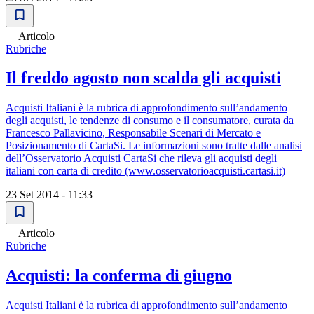
Articolo
Rubriche
Il freddo agosto non scalda gli acquisti
Acquisti Italiani è la rubrica di approfondimento sull’andamento
degli acquisti, le tendenze di consumo e il consumatore, curata da
Francesco Pallavicino, Responsabile Scenari di Mercato e
Posizionamento di CartaSi. Le informazioni sono tratte dalle analisi
dell’Osservatorio Acquisti CartaSi che rileva gli acquisti degli
italiani con carta di credito (www.osservatorioacquisti.cartasi.it)
23 Set 2014 - 11:33
Articolo
Rubriche
Acquisti: la conferma di giugno
Acquisti Italiani è la rubrica di approfondimento sull’andamento