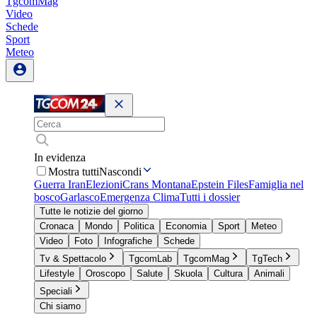
TgcomMag
Video
Schede
Sport
Meteo
In evidenza
Mostra tutti
Nascondi
Guerra Iran
Elezioni
Crans Montana
Epstein Files
Famiglia nel
bosco
Garlasco
Emergenza Clima
Tutti i dossier
Tutte le notizie del giorno
Cronaca
Mondo
Politica
Economia
Sport
Meteo
Video
Foto
Infografiche
Schede
Tv & Spettacolo
TgcomLab
TgcomMag
TgTech
Lifestyle
Oroscopo
Salute
Skuola
Cultura
Animali
Speciali
Chi siamo