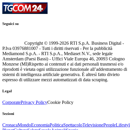
Seguici su
Copyright © 1999-
2026
RTI S.p.A. Business Digital -
P.Iva 03976881007 - Tutti i diritti riservati - Per la pubblicità
Mediamond S.p.A. - RTI S.p.A., Mediaset N.V., sede legale
Amsterdam (Paesi Bassi) - Uffici Viale Europa 46, 20093 Cologno
Monzese (MI)
Rispetto ai contenuti e ai dati personali trasmessi e/o
riprodotti è vietata ogni utilizzazione funzionale all’addestramento di
sistemi di intelligenza artificiale generativa. È altresì fatto divieto
espresso di utilizzare mezzi automatizzati di data scraping.
Legal
Corporate
Privacy Policy
Cookie Policy
Sezioni
Cronaca
Mondo
Economia
Politica
Spettacolo
Televisione
People
Lifestyl