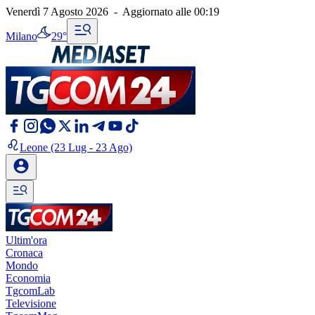
Venerdì 7 Agosto 2026
-
Aggiornato alle
00:19
Milano
29°
Leone
(23 Lug - 23 Ago)
Ultim'ora
Cronaca
Mondo
Economia
TgcomLab
Televisione