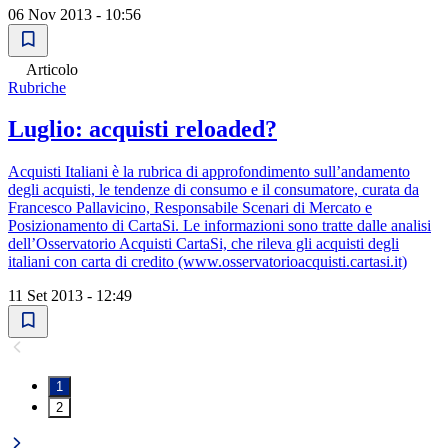
06 Nov 2013 - 10:56
Articolo
Rubriche
Luglio: acquisti reloaded?
Acquisti Italiani è la rubrica di approfondimento sull’andamento
degli acquisti, le tendenze di consumo e il consumatore, curata da
Francesco Pallavicino, Responsabile Scenari di Mercato e
Posizionamento di CartaSi. Le informazioni sono tratte dalle analisi
dell’Osservatorio Acquisti CartaSi, che rileva gli acquisti degli
italiani con carta di credito (www.osservatorioacquisti.cartasi.it)
11 Set 2013 - 12:49
1
2