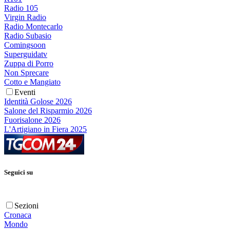
Radio 105
Virgin Radio
Radio Montecarlo
Radio Subasio
Comingsoon
Superguidatv
Zuppa di Porro
Non Sprecare
Cotto e Mangiato
Eventi
Identità Golose 2026
Salone del Risparmio 2026
Fuorisalone 2026
L'Artigiano in Fiera 2025
Seguici su
Sezioni
Cronaca
Mondo