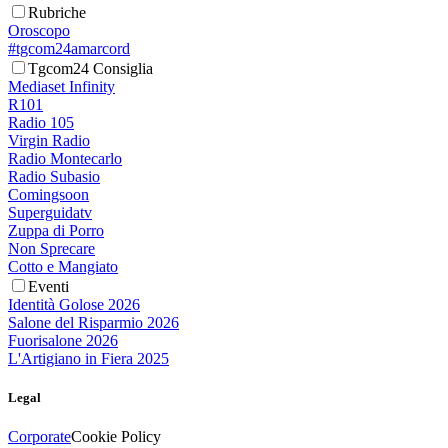
Rubriche
Oroscopo
#tgcom24amarcord
Tgcom24 Consiglia
Mediaset Infinity
R101
Radio 105
Virgin Radio
Radio Montecarlo
Radio Subasio
Comingsoon
Superguidatv
Zuppa di Porro
Non Sprecare
Cotto e Mangiato
Eventi
Identità Golose 2026
Salone del Risparmio 2026
Fuorisalone 2026
L'Artigiano in Fiera 2025
Legal
Corporate
Cookie Policy