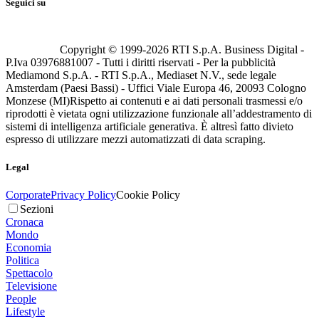
Seguici su
Copyright © 1999-
2026
RTI S.p.A. Business Digital -
P.Iva 03976881007 - Tutti i diritti riservati - Per la pubblicità
Mediamond S.p.A. - RTI S.p.A., Mediaset N.V., sede legale
Amsterdam (Paesi Bassi) - Uffici Viale Europa 46, 20093 Cologno
Monzese (MI)
Rispetto ai contenuti e ai dati personali trasmessi e/o
riprodotti è vietata ogni utilizzazione funzionale all’addestramento di
sistemi di intelligenza artificiale generativa. È altresì fatto divieto
espresso di utilizzare mezzi automatizzati di data scraping.
Legal
Corporate
Privacy Policy
Cookie Policy
Sezioni
Cronaca
Mondo
Economia
Politica
Spettacolo
Televisione
People
Lifestyle