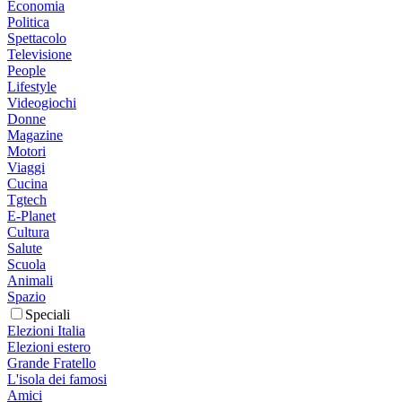
Economia
Politica
Spettacolo
Televisione
People
Lifestyle
Videogiochi
Donne
Magazine
Motori
Viaggi
Cucina
Tgtech
E-Planet
Cultura
Salute
Scuola
Animali
Spazio
Speciali
Elezioni Italia
Elezioni estero
Grande Fratello
L'isola dei famosi
Amici