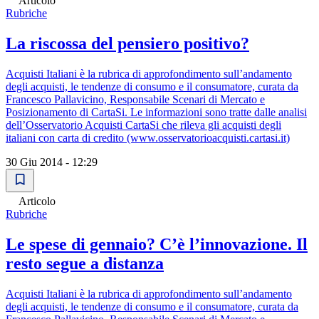
Articolo
Rubriche
La riscossa del pensiero positivo?
Acquisti Italiani è la rubrica di approfondimento sull’andamento
degli acquisti, le tendenze di consumo e il consumatore, curata da
Francesco Pallavicino, Responsabile Scenari di Mercato e
Posizionamento di CartaSi. Le informazioni sono tratte dalle analisi
dell’Osservatorio Acquisti CartaSi che rileva gli acquisti degli
italiani con carta di credito (www.osservatorioacquisti.cartasi.it)
30 Giu 2014 - 12:29
Articolo
Rubriche
Le spese di gennaio? C’è l’innovazione. Il
resto segue a distanza
Acquisti Italiani è la rubrica di approfondimento sull’andamento
degli acquisti, le tendenze di consumo e il consumatore, curata da