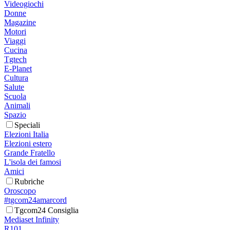
Videogiochi
Donne
Magazine
Motori
Viaggi
Cucina
Tgtech
E-Planet
Cultura
Salute
Scuola
Animali
Spazio
Speciali
Elezioni Italia
Elezioni estero
Grande Fratello
L'isola dei famosi
Amici
Rubriche
Oroscopo
#tgcom24amarcord
Tgcom24 Consiglia
Mediaset Infinity
R101