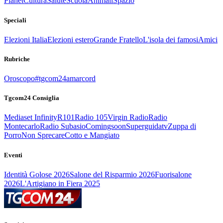
Planet
Cultura
Salute
Scuola
Animali
Spazio
Speciali
Elezioni Italia
Elezioni estero
Grande Fratello
L'isola dei famosi
Amici
Rubriche
Oroscopo
#tgcom24amarcord
Tgcom24 Consiglia
Mediaset Infinity
R101
Radio 105
Virgin Radio
Radio
Montecarlo
Radio Subasio
Comingsoon
Superguidatv
Zuppa di
Porro
Non Sprecare
Cotto e Mangiato
Eventi
Identità Golose 2026
Salone del Risparmio 2026
Fuorisalone
2026
L'Artigiano in Fiera 2025