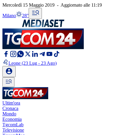
Mercoledì 15 Maggio 2019
-
Aggiornato alle
11:19
Milano
28°
Leone
(23 Lug - 23 Ago)
Ultim'ora
Cronaca
Mondo
Economia
TgcomLab
Televisione