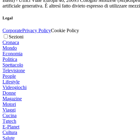
Bassi) - Uffici Viale Europa 46, 20093 Cologno Monzese (MI)
Rispett
artificiale generativa. È altresì fatto divieto espresso di utilizzare mez
Legal
Corporate
Privacy Policy
Cookie Policy
Sezioni
Cronaca
Mondo
Economia
Politica
Spettacolo
Televisione
People
Lifestyle
Videogiochi
Donne
Magazine
Motori
Viaggi
Cucina
Tgtech
E-Planet
Cultura
Salute