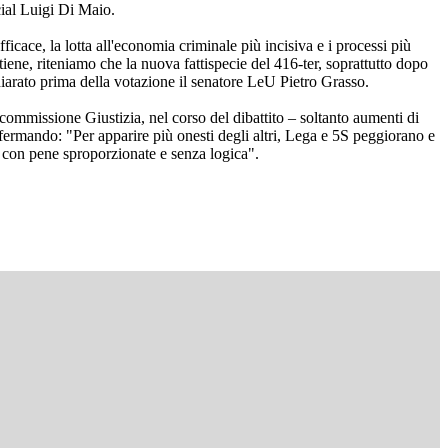
cial Luigi Di Maio.
icace, la lotta all'economia criminale più incisiva e i processi più
tiene, riteniamo che la nuova fattispecie del 416-ter, soprattutto dopo
hiarato prima della votazione il senatore LeU Pietro Grasso.
mmissione Giustizia, nel corso del dibattito – soltanto aumenti di
ffermando: "Per apparire più onesti degli altri, Lega e 5S peggiorano e
ale con pene sproporzionate e senza logica".