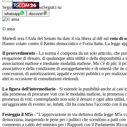
Segui
su
Seguici su
whatsapp
discover
© ansa
Martedì sera l'Aula del Senato ha dato il via libera al ddl sul
voto di 
Hanno votato contro il Partito democratico e Forza Italia. La legge app
Il provvedimento -
La norma è composta da un solo articolo, che punis
erogazione di denaro, di qualunque altra utilità o della disponibilità a 
associazioni mafiose e mediante modalità mafiose. Ma c'è di più: il pr
associativo e della condizione di assoggettamento e di omertà che ne de
concessioni, di autorizzazioni, appalti e servizi pubblici o per realizzar
altri in occasione di consultazioni elettorali.
La figura dell'intermediario
- Si estende la punibilità anche ai casi 
alla promessa di procurare voti con le modalità mafiose, la promessa ch
promessa di voti, contemplando non solo il denaro e ogni altra utilità,
un'aggravante di evento: se, infatti, chi ha concluso l'accordo con il m
Festeggia il M5s -
"L'approvazione in via definiva della legge M5s con
democrazia, inasprendo le pene per i politici che scendono a patti con 
commento a caldo del ministro per i Rapporti con il Parlamento Ricca