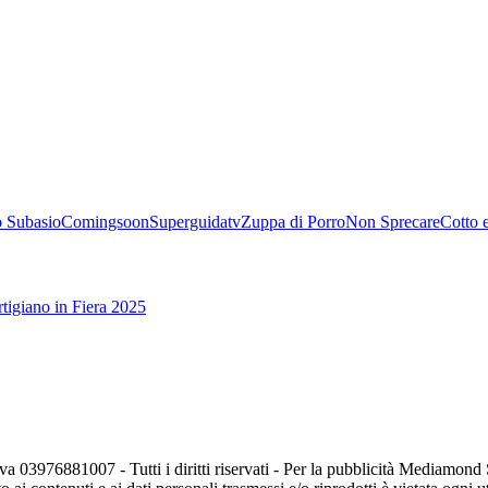
 Subasio
Comingsoon
Superguidatv
Zuppa di Porro
Non Sprecare
Cotto 
tigiano in Fiera 2025
va 03976881007 - Tutti i diritti riservati - Per la pubblicità Mediamon