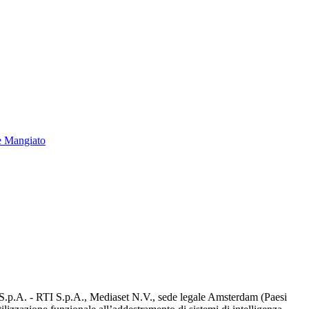
e Mangiato
d S.p.A. - RTI S.p.A., Mediaset N.V., sede legale Amsterdam (Paesi