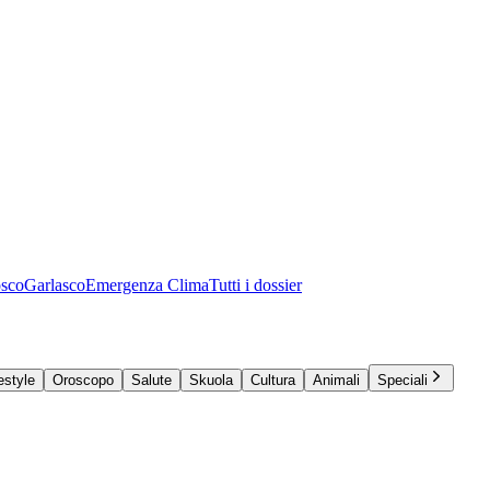
osco
Garlasco
Emergenza Clima
Tutti i dossier
estyle
Oroscopo
Salute
Skuola
Cultura
Animali
Speciali