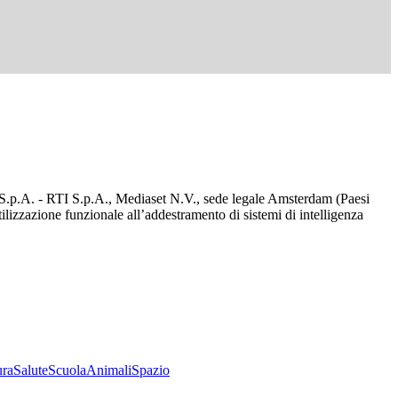
d S.p.A. - RTI S.p.A., Mediaset N.V., sede legale Amsterdam (Paesi
utilizzazione funzionale all’addestramento di sistemi di intelligenza
ura
Salute
Scuola
Animali
Spazio