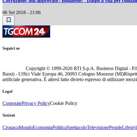
Corruzione, ddl approvato | Bonafede: "Daspo a vita per condan
06 Set 2018 - 21:06
Seguici su
Copyright © 1999-
2026
RTI S.p.A. Business Digital - P.I
Bassi) - Uffici Viale Europa 46, 20093 Cologno Monzese (MI)
Rispett
artificiale generativa. È altresì fatto divieto espresso di utilizzare mez
Legal
Corporate
Privacy Policy
Cookie Policy
Sezioni
Cronaca
Mondo
Economia
Politica
Spettacolo
Televisione
People
Lifestyl