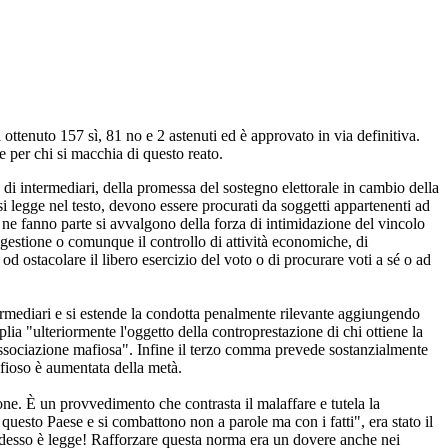
ttenuto 157 sì, 81 no e 2 astenuti ed è approvato in via definitiva.
 per chi si macchia di questo reato.
di intermediari, della promessa del sostegno elettorale in cambio della
, si legge nel testo, devono essere procurati da soggetti appartenenti ad
ne fanno parte si avvalgono della forza di intimidazione del vincolo
 gestione o comunque il controllo di attività economiche, di
e od ostacolare il libero esercizio del voto o di procurare voti a sé o ad
intermediari e si estende la condotta penalmente rilevante aggiungendo
ia "ulteriormente l'oggetto della controprestazione di chi ottiene la
a associazione mafiosa". Infine il terzo comma prevede sostanzialmente
afioso è aumentata della metà.
ne. È un provvedimento che contrasta il malaffare e tutela la
questo Paese e si combattono non a parole ma con i fatti", era stato il
adesso è legge! Rafforzare questa norma era un dovere anche nei