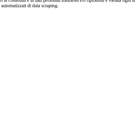
o ai contenuti e ai dati personali trasmessi e/o riprodotti è vietata ogni 
zi automatizzati di data scraping.