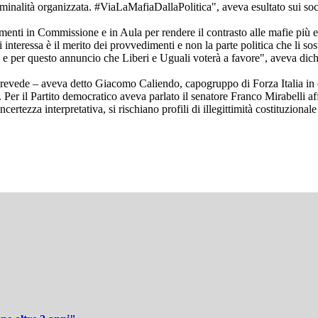
 criminalità organizzata. #ViaLaMafiaDallaPolitica", aveva esultato sui so
enti in Commissione e in Aula per rendere il contrasto alle mafie più eff
interessa è il merito dei provvedimenti e non la parte politica che li sos
le, e per questo annuncio che Liberi e Uguali voterà a favore", aveva dic
evede – aveva detto Giacomo Caliendo, capogruppo di Forza Italia in co
 Per il Partito democratico aveva parlato il senatore Franco Mirabelli a
certezza interpretativa, si rischiano profili di illegittimità costituzion