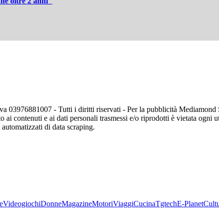
ne oltre 2 anni"
va 03976881007 - Tutti i diritti riservati - Per la pubblicità Mediamon
o ai contenuti e ai dati personali trasmessi e/o riprodotti è vietata ogni 
zi automatizzati di data scraping.
e
Videogiochi
Donne
Magazine
Motori
Viaggi
Cucina
Tgtech
E-Planet
Cult