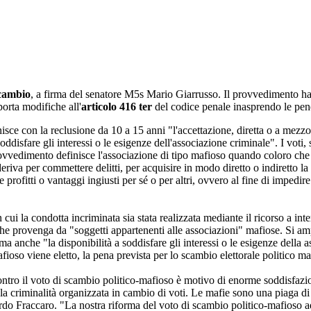
scambio
, a firma del senatore M5s Mario Giarrusso. Il provvedimento ha o
orta modifiche all'
articolo 416 ter
del codice penale inasprendo le pene
ce con la reclusione da 10 a 15 anni "l'accettazione, diretta o a mezzo 
soddisfare gli interessi o le esigenze dell'associazione criminale". I voti
ovvedimento definisce l'associazione di tipo mafioso quando coloro che 
riva per commettere delitti, per acquisire in modo diretto o indiretto la
e profitti o vantaggi ingiusti per sé o per altri, ovvero al fine di impedir
in cui la condotta incriminata sia stata realizzata mediante il ricorso a 
e provenga da "soggetti appartenenti alle associazioni" mafiose. Si ampl
 ma anche "la disponibilità a soddisfare gli interessi o le esigenze dell
afioso viene eletto, la pena prevista per lo scambio elettorale politico m
tro il voto di scambio politico-mafioso è motivo di enorme soddisfazio
la criminalità organizzata in cambio di voti. Le mafie sono una piaga di 
rdo Fraccaro. "La nostra riforma del voto di scambio politico-mafioso 