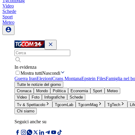
TgcomMag
Video
Schede
Sport
Meteo
In evidenza
Mostra tutti
Nascondi
Guerra Iran
Elezioni
Crans Montana
Epstein Files
Famiglia nel b
Tutte le notizie del giorno
Cronaca
Mondo
Politica
Economia
Sport
Meteo
Video
Foto
Infografiche
Schede
Tv & Spettacolo
TgcomLab
TgcomMag
TgTech
Lif
Chi siamo
Seguici anche su