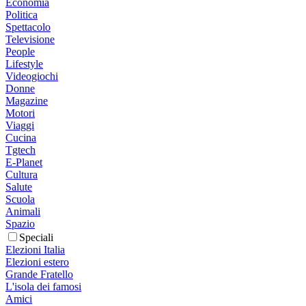
Economia
Politica
Spettacolo
Televisione
People
Lifestyle
Videogiochi
Donne
Magazine
Motori
Viaggi
Cucina
Tgtech
E-Planet
Cultura
Salute
Scuola
Animali
Spazio
Speciali
Elezioni Italia
Elezioni estero
Grande Fratello
L'isola dei famosi
Amici