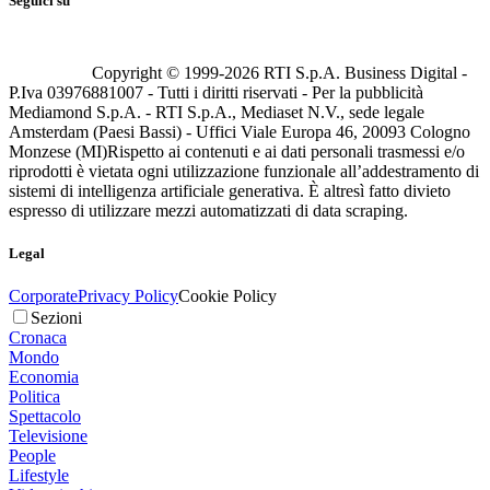
Seguici su
Copyright © 1999-
2026
RTI S.p.A. Business Digital -
P.Iva 03976881007 - Tutti i diritti riservati - Per la pubblicità
Mediamond S.p.A. - RTI S.p.A., Mediaset N.V., sede legale
Amsterdam (Paesi Bassi) - Uffici Viale Europa 46, 20093 Cologno
Monzese (MI)
Rispetto ai contenuti e ai dati personali trasmessi e/o
riprodotti è vietata ogni utilizzazione funzionale all’addestramento di
sistemi di intelligenza artificiale generativa. È altresì fatto divieto
espresso di utilizzare mezzi automatizzati di data scraping.
Legal
Corporate
Privacy Policy
Cookie Policy
Sezioni
Cronaca
Mondo
Economia
Politica
Spettacolo
Televisione
People
Lifestyle