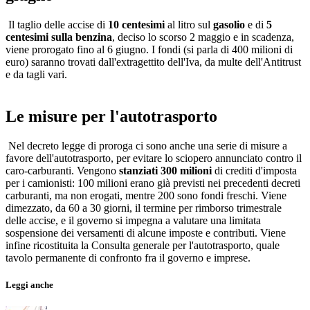
Il taglio delle accise di
10 centesimi
al litro sul
gasolio
e di
5
centesimi sulla benzina
, deciso lo scorso 2 maggio e in scadenza,
viene prorogato fino al 6 giugno. I fondi (si parla di 400 milioni di
euro) saranno trovati dall'extragettito dell'Iva, da multe dell'Antitrust
e da tagli vari.
Le misure per l'autotrasporto
Nel decreto legge di proroga ci sono anche una serie di misure a
favore dell'autotrasporto, per evitare lo sciopero annunciato contro il
caro-carburanti. Vengono
stanziati 300 milioni
di crediti d'imposta
per i camionisti: 100 milioni erano già previsti nei precedenti decreti
carburanti, ma non erogati, mentre 200 sono fondi freschi. Viene
dimezzato, da 60 a 30 giorni, il termine per rimborso trimestrale
delle accise, e il governo si impegna a valutare una limitata
sospensione dei versamenti di alcune imposte e contributi. Viene
infine ricostituita la Consulta generale per l'autotrasporto, quale
tavolo permanente di confronto fra il governo e imprese.
Leggi anche