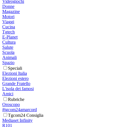
Videogiochi
Donne
Magazine
Motori
Viaggi
Cucina
Tgtech
E-Planet
Cultura
Salute
Scuola
Animali
Spazio
Speciali
Elezioni Italia
Elezioni estero
Grande Fratello
L'isola dei famosi
Amici
Rubriche
Oroscopo
#tgcom24amarcord
Tgcom24 Consiglia
Mediaset Infinity
R101