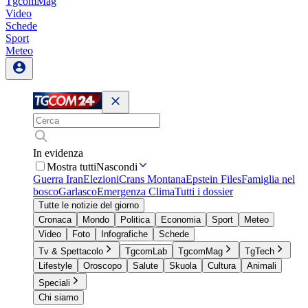
TgcomMag
Video
Schede
Sport
Meteo
In evidenza
Mostra tutti
Nascondi
Guerra Iran
Elezioni
Crans Montana
Epstein Files
Famiglia nel
bosco
Garlasco
Emergenza Clima
Tutti i dossier
Tutte le notizie del giorno
Cronaca
Mondo
Politica
Economia
Sport
Meteo
Video
Foto
Infografiche
Schede
Tv & Spettacolo
TgcomLab
TgcomMag
TgTech
Lifestyle
Oroscopo
Salute
Skuola
Cultura
Animali
Speciali
Chi siamo