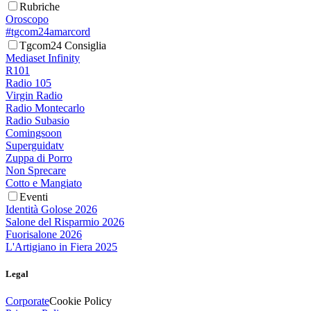
Rubriche
Oroscopo
#tgcom24amarcord
Tgcom24 Consiglia
Mediaset Infinity
R101
Radio 105
Virgin Radio
Radio Montecarlo
Radio Subasio
Comingsoon
Superguidatv
Zuppa di Porro
Non Sprecare
Cotto e Mangiato
Eventi
Identità Golose 2026
Salone del Risparmio 2026
Fuorisalone 2026
L'Artigiano in Fiera 2025
Legal
Corporate
Cookie Policy