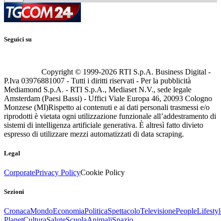
Seguici su
Copyright © 1999-
2026
RTI S.p.A. Business Digital -
P.Iva 03976881007 - Tutti i diritti riservati - Per la pubblicità
Mediamond S.p.A. - RTI S.p.A., Mediaset N.V., sede legale
Amsterdam (Paesi Bassi) - Uffici Viale Europa 46, 20093 Cologno
Monzese (MI)
Rispetto ai contenuti e ai dati personali trasmessi e/o
riprodotti è vietata ogni utilizzazione funzionale all’addestramento di
sistemi di intelligenza artificiale generativa. È altresì fatto divieto
espresso di utilizzare mezzi automatizzati di data scraping.
Legal
Corporate
Privacy Policy
Cookie Policy
Sezioni
Cronaca
Mondo
Economia
Politica
Spettacolo
Televisione
People
Lifestyl
Planet
Cultura
Salute
Scuola
Animali
Spazio