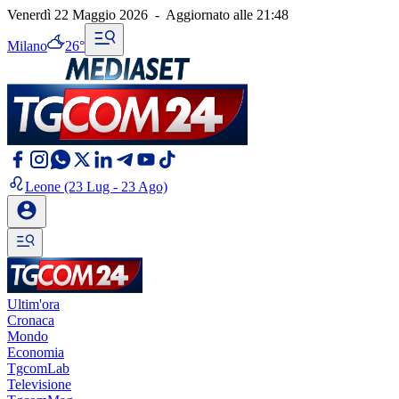
Venerdì 22 Maggio 2026
-
Aggiornato alle
21:48
Milano
26°
Leone
(23 Lug - 23 Ago)
Ultim'ora
Cronaca
Mondo
Economia
TgcomLab
Televisione