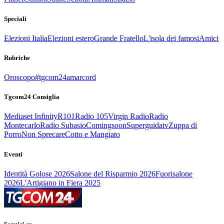
Speciali
Elezioni Italia
Elezioni estero
Grande Fratello
L'isola dei famosi
Amici
Rubriche
Oroscopo
#tgcom24amarcord
Tgcom24 Consiglia
Mediaset Infinity
R101
Radio 105
Virgin Radio
Radio
Montecarlo
Radio Subasio
Comingsoon
Superguidatv
Zuppa di
Porro
Non Sprecare
Cotto e Mangiato
Eventi
Identità Golose 2026
Salone del Risparmio 2026
Fuorisalone
2026
L'Artigiano in Fiera 2025