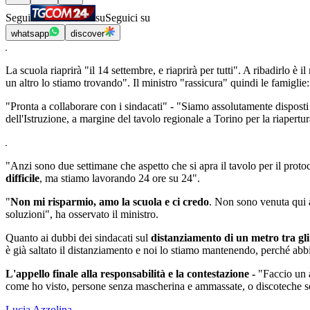
Segui
su
Seguici su
whatsapp
discover
La scuola riaprirà "il 14 settembre, e riaprirà per tutti". A ribadirlo è 
un altro lo stiamo trovando". Il ministro "rassicura" quindi le famiglie
"Pronta a collaborare con i sindacati" - "Siamo assolutamente disposti a
dell'Istruzione, a margine del tavolo regionale a Torino per la riapertur
"Anzi sono due settimane che aspetto che si apra il tavolo per il proto
difficile
, ma stiamo lavorando 24 ore su 24".
"
Non mi risparmio, amo la scuola e ci credo
. Non sono venuta qui a
soluzioni", ha osservato il ministro.
Quanto ai dubbi dei sindacati sul
distanziamento di un metro tra gli 
è già saltato il distanziamento e noi lo stiamo mantenendo, perché abb
L'appello finale alla responsabilità e la contestazione -
"Faccio un a
come ho visto, persone senza mascherina e ammassate, o discoteche sov
Lucia Azzolina