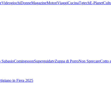
e
Videogiochi
Donne
Magazine
Motori
Viaggi
Cucina
Tgtech
E-Planet
Cult
 Subasio
Comingsoon
Superguidatv
Zuppa di Porro
Non Sprecare
Cotto 
tigiano in Fiera 2025