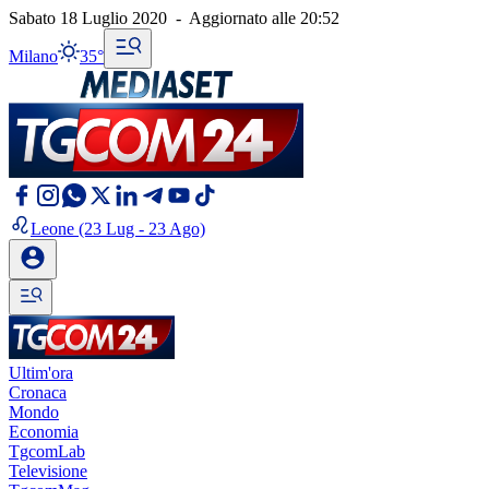
Sabato 18 Luglio 2020
-
Aggiornato alle
20:52
Milano
35°
Leone
(23 Lug - 23 Ago)
Ultim'ora
Cronaca
Mondo
Economia
TgcomLab
Televisione