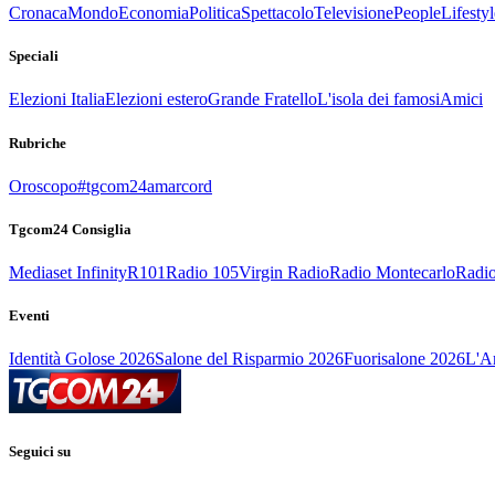
Cronaca
Mondo
Economia
Politica
Spettacolo
Televisione
People
Lifestyl
Speciali
Elezioni Italia
Elezioni estero
Grande Fratello
L'isola dei famosi
Amici
Rubriche
Oroscopo
#tgcom24amarcord
Tgcom24 Consiglia
Mediaset Infinity
R101
Radio 105
Virgin Radio
Radio Montecarlo
Radio
Eventi
Identità Golose 2026
Salone del Risparmio 2026
Fuorisalone 2026
L'Ar
Seguici su