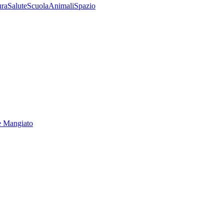
ura
Salute
Scuola
Animali
Spazio
e Mangiato