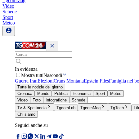
TgcomMag
Video
Schede
Sport
Meteo
In evidenza
Mostra tutti
Nascondi
Guerra Iran
Elezioni
Crans Montana
Epstein Files
Famiglia nel b
Tutte le notizie del giorno
Cronaca
Mondo
Politica
Economia
Sport
Meteo
Video
Foto
Infografiche
Schede
Tv & Spettacolo
TgcomLab
TgcomMag
TgTech
Lif
Chi siamo
Seguici anche su