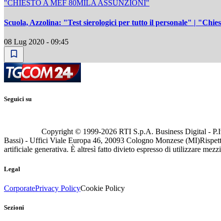
"CHIESTO A MEF 80MILA ASSUNZIONI"
Scuola, Azzolina: "Test sierologici per tutto il personale" | "Chie
08 Lug 2020 - 09:45
Seguici su
Copyright © 1999-
2026
RTI S.p.A. Business Digital - P.I
Bassi) - Uffici Viale Europa 46, 20093 Cologno Monzese (MI)
Rispett
artificiale generativa. È altresì fatto divieto espresso di utilizzare mez
Legal
Corporate
Privacy Policy
Cookie Policy
Sezioni