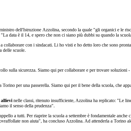
il ministro dell'Istruzione Azzolina, secondo la quale "gli organici e le ri
: "La data è il 14, e spero che non ci siano più dubbi su quando la scuol
 collaborare con i sindacati. Li ho visti e ho detto loro che sono pronta a
a delle scuole.
collo sulla sicurezza. Siamo qui per collaborare e per trovare soluzioni -
 Torino per una passerella. Siamo qui per il bene della scuola, che appa
allievi
nelle classi, ritenuto insufficiente, Azzolina ha replicato: "Le line
iamo il senso della prudenza".
ppello a tutti. Per riaprire la scuola a settembre è fondamentale anche 
raffollate non aiuta", ha concluso Azzolina. Ad attenderla a Torino alc