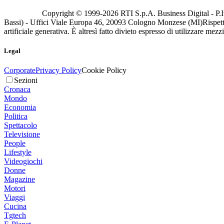
Copyright © 1999-
2026
RTI S.p.A. Business Digital - P.I
Bassi) - Uffici Viale Europa 46, 20093 Cologno Monzese (MI)
Rispett
artificiale generativa. È altresì fatto divieto espresso di utilizzare mez
Legal
Corporate
Privacy Policy
Cookie Policy
Sezioni
Cronaca
Mondo
Economia
Politica
Spettacolo
Televisione
People
Lifestyle
Videogiochi
Donne
Magazine
Motori
Viaggi
Cucina
Tgtech