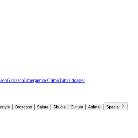
osco
Garlasco
Emergenza Clima
Tutti i dossier
estyle
Oroscopo
Salute
Skuola
Cultura
Animali
Speciali