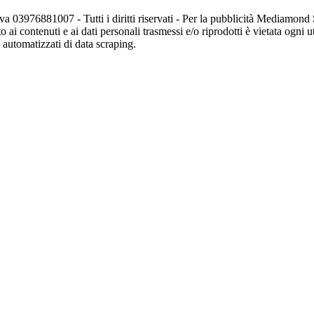
va 03976881007 - Tutti i diritti riservati - Per la pubblicità Mediamon
o ai contenuti e ai dati personali trasmessi e/o riprodotti è vietata ogni 
zi automatizzati di data scraping.