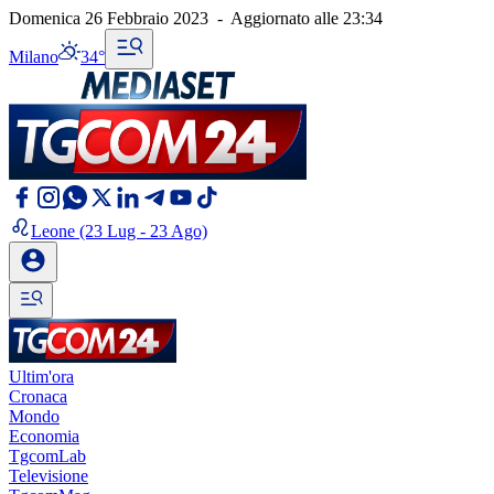
Domenica 26 Febbraio 2023
-
Aggiornato alle
23:34
Milano
34°
Leone
(23 Lug - 23 Ago)
Ultim'ora
Cronaca
Mondo
Economia
TgcomLab
Televisione