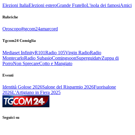
Elezioni Italia
Elezioni estero
Grande Fratello
L'isola dei famosi
Amici
Rubriche
Oroscopo
#tgcom24amarcord
Tgcom24 Consiglia
Mediaset Infinity
R101
Radio 105
Virgin Radio
Radio
Montecarlo
Radio Subasio
Comingsoon
Superguidatv
Zuppa di
Porro
Non Sprecare
Cotto e Mangiato
Eventi
Identità Golose 2026
Salone del Risparmio 2026
Fuorisalone
2026
L'Artigiano in Fiera 2025
Seguici su