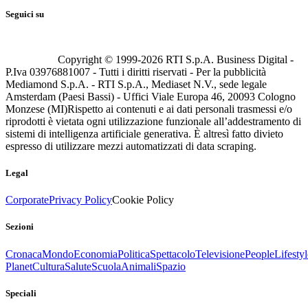
Seguici su
Copyright © 1999-
2026
RTI S.p.A. Business Digital -
P.Iva 03976881007 - Tutti i diritti riservati - Per la pubblicità
Mediamond S.p.A. - RTI S.p.A., Mediaset N.V., sede legale
Amsterdam (Paesi Bassi) - Uffici Viale Europa 46, 20093 Cologno
Monzese (MI)
Rispetto ai contenuti e ai dati personali trasmessi e/o
riprodotti è vietata ogni utilizzazione funzionale all’addestramento di
sistemi di intelligenza artificiale generativa. È altresì fatto divieto
espresso di utilizzare mezzi automatizzati di data scraping.
Legal
Corporate
Privacy Policy
Cookie Policy
Sezioni
Cronaca
Mondo
Economia
Politica
Spettacolo
Televisione
People
Lifestyl
Planet
Cultura
Salute
Scuola
Animali
Spazio
Speciali