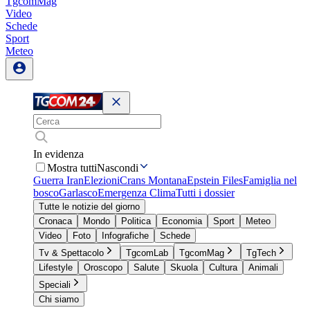
TgcomMag
Video
Schede
Sport
Meteo
In evidenza
Mostra tutti
Nascondi
Guerra Iran
Elezioni
Crans Montana
Epstein Files
Famiglia nel
bosco
Garlasco
Emergenza Clima
Tutti i dossier
Tutte le notizie del giorno
Cronaca
Mondo
Politica
Economia
Sport
Meteo
Video
Foto
Infografiche
Schede
Tv & Spettacolo
TgcomLab
TgcomMag
TgTech
Lifestyle
Oroscopo
Salute
Skuola
Cultura
Animali
Speciali
Chi siamo