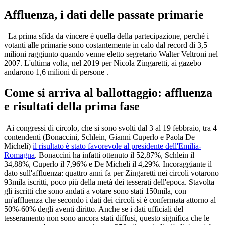
Affluenza, i dati delle passate primarie
La prima sfida da vincere è quella della partecipazione, perché i
votanti alle primarie sono costantemente in calo dal record di 3,5
milioni raggiunto quando venne eletto segretario Walter Veltroni nel
2007. L'ultima volta, nel 2019 per Nicola Zingaretti, ai gazebo
andarono 1,6 milioni di persone .
Come si arriva al ballottaggio: affluenza
e risultati della prima fase
Ai congressi di circolo, che si sono svolti dal 3 al 19 febbraio, tra 4
contendenti (Bonaccini, Schlein, Gianni Cuperlo e Paola De
Micheli)
il risultato è stato favorevole al presidente dell'Emilia-
Romagna
. Bonaccini ha infatti ottenuto il 52,87%, Schlein il
34,88%, Cuperlo il 7,96% e De Micheli il 4,29%. Incoraggiante il
dato sull'affluenza: quattro anni fa per Zingaretti nei circoli votarono
93mila iscritti, poco più della metà dei tesserati dell'epoca. Stavolta
gli iscritti che sono andati a votare sono stati 150mila, con
un'affluenza che secondo i dati dei circoli si è confermata attorno al
50%-60% degli aventi diritto. Anche se i dati ufficiali del
tesseramento non sono ancora stati diffusi, questo significa che le