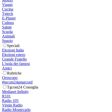
Motori
Viaggi
Cucina
Tgtech
E-Planet
Cultura
Salute
Scuola
Animali
Spazio
Speciali
Elezioni Italia
Elezioni estero
Grande Fratello
L'isola dei famosi
Amici
Rubriche
Oroscopo
#tgcom24amarcord
Tgcom24 Consiglia
Mediaset Infinity
R101
Radio 105
Virgin Radio
Radio Montecarlo