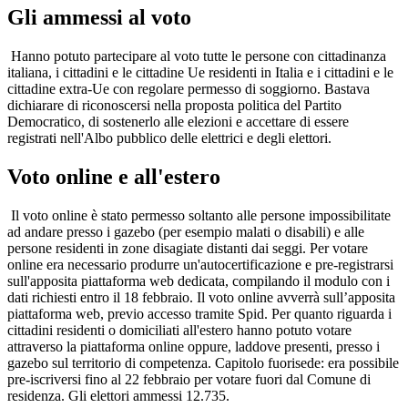
Gli ammessi al voto
Hanno potuto partecipare al voto tutte le persone con cittadinanza
italiana, i cittadini e le cittadine Ue residenti in Italia e i cittadini e le
cittadine extra-Ue con regolare permesso di soggiorno. Bastava
dichiarare di riconoscersi nella proposta politica del Partito
Democratico, di sostenerlo alle elezioni e accettare di essere
registrati nell'Albo pubblico delle elettrici e degli elettori.
Voto online e all'estero
Il voto online è stato permesso soltanto alle persone impossibilitate
ad andare presso i gazebo (per esempio malati o disabili) e alle
persone residenti in zone disagiate distanti dai seggi. Per votare
online era necessario produrre un'autocertificazione e pre-registrarsi
sull'apposita piattaforma web dedicata, compilando il modulo con i
dati richiesti entro il 18 febbraio. Il voto online avverrà sull’apposita
piattaforma web, previo accesso tramite Spid. Per quanto riguarda i
cittadini residenti o domiciliati all'estero hanno potuto votare
attraverso la piattaforma online oppure, laddove presenti, presso i
gazebo sul territorio di competenza. Capitolo fuorisede: era possibile
pre-iscriversi fino al 22 febbraio per votare fuori dal Comune di
residenza. Gli elettori ammessi 12.735.