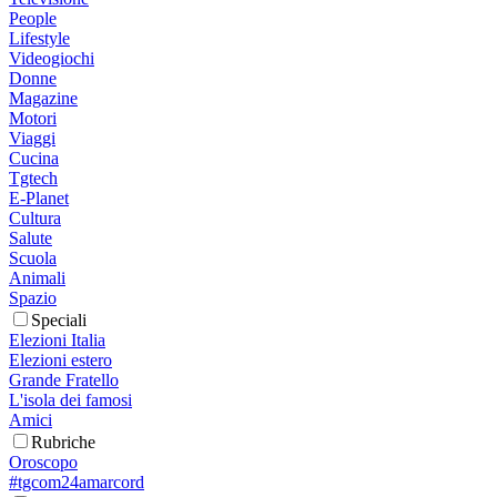
People
Lifestyle
Videogiochi
Donne
Magazine
Motori
Viaggi
Cucina
Tgtech
E-Planet
Cultura
Salute
Scuola
Animali
Spazio
Speciali
Elezioni Italia
Elezioni estero
Grande Fratello
L'isola dei famosi
Amici
Rubriche
Oroscopo
#tgcom24amarcord