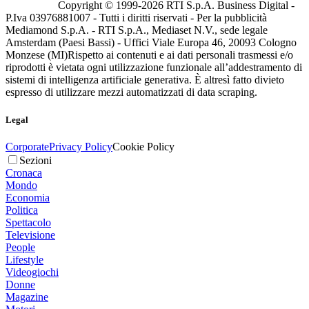
Copyright © 1999-
2026
RTI S.p.A. Business Digital -
P.Iva 03976881007 - Tutti i diritti riservati - Per la pubblicità
Mediamond S.p.A. - RTI S.p.A., Mediaset N.V., sede legale
Amsterdam (Paesi Bassi) - Uffici Viale Europa 46, 20093 Cologno
Monzese (MI)
Rispetto ai contenuti e ai dati personali trasmessi e/o
riprodotti è vietata ogni utilizzazione funzionale all’addestramento di
sistemi di intelligenza artificiale generativa. È altresì fatto divieto
espresso di utilizzare mezzi automatizzati di data scraping.
Legal
Corporate
Privacy Policy
Cookie Policy
Sezioni
Cronaca
Mondo
Economia
Politica
Spettacolo
Televisione
People
Lifestyle
Videogiochi
Donne
Magazine