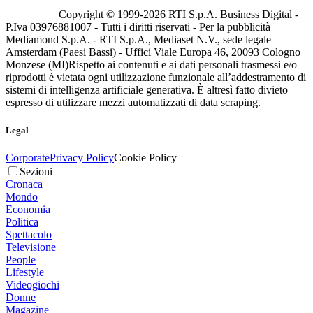
Copyright © 1999-
2026
RTI S.p.A. Business Digital -
P.Iva 03976881007 - Tutti i diritti riservati - Per la pubblicità
Mediamond S.p.A. - RTI S.p.A., Mediaset N.V., sede legale
Amsterdam (Paesi Bassi) - Uffici Viale Europa 46, 20093 Cologno
Monzese (MI)
Rispetto ai contenuti e ai dati personali trasmessi e/o
riprodotti è vietata ogni utilizzazione funzionale all’addestramento di
sistemi di intelligenza artificiale generativa. È altresì fatto divieto
espresso di utilizzare mezzi automatizzati di data scraping.
Legal
Corporate
Privacy Policy
Cookie Policy
Sezioni
Cronaca
Mondo
Economia
Politica
Spettacolo
Televisione
People
Lifestyle
Videogiochi
Donne
Magazine