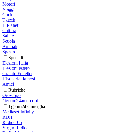
Motori
Viaggi
Cucina
Tgtech
E-Planet
Cultura
Salute
Scuola
Animali
Spazio
Speciali
Elezioni Italia
Elezioni estero
Grande Fratello
L'isola dei famosi
Amici
Rubriche
Oroscopo
#tgcom24amarcord
Tgcom24 Consiglia
Mediaset Infinity
R101
Radio 105
Virgin Radio