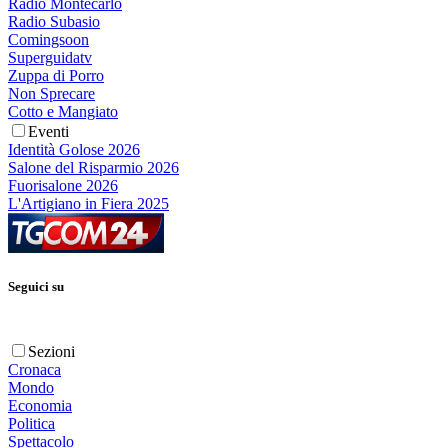
Radio Montecarlo
Radio Subasio
Comingsoon
Superguidatv
Zuppa di Porro
Non Sprecare
Cotto e Mangiato
Eventi
Identità Golose 2026
Salone del Risparmio 2026
Fuorisalone 2026
L'Artigiano in Fiera 2025
Seguici su
Sezioni
Cronaca
Mondo
Economia
Politica
Spettacolo