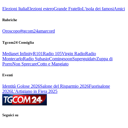
Elezioni Italia
Elezioni estero
Grande Fratello
L'isola dei famosi
Amici
Rubriche
Oroscopo
#tgcom24amarcord
Tgcom24 Consiglia
Mediaset Infinity
R101
Radio 105
Virgin Radio
Radio
Montecarlo
Radio Subasio
Comingsoon
Superguidatv
Zuppa di
Porro
Non Sprecare
Cotto e Mangiato
Eventi
Identità Golose 2026
Salone del Risparmio 2026
Fuorisalone
2026
L'Artigiano in Fiera 2025
Seguici su