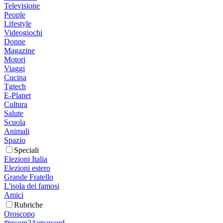
Televisione
People
Lifestyle
Videogiochi
Donne
Magazine
Motori
Viaggi
Cucina
Tgtech
E-Planet
Cultura
Salute
Scuola
Animali
Spazio
Speciali
Elezioni Italia
Elezioni estero
Grande Fratello
L'isola dei famosi
Amici
Rubriche
Oroscopo
#tgcom24amarcord