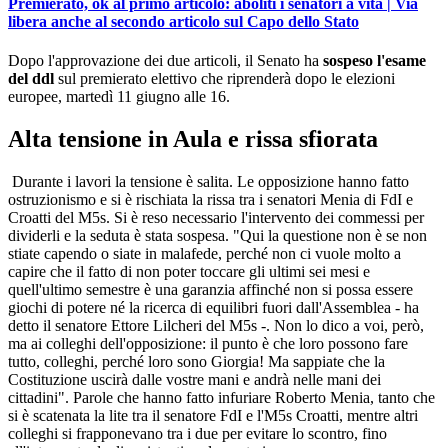
Premierato, ok al primo articolo: aboliti i senatori a vita | Via
libera anche al secondo articolo sul Capo dello Stato
Dopo l'approvazione dei due articoli, il Senato ha
sospeso l'esame
del ddl
sul premierato elettivo che riprenderà dopo le elezioni
europee, martedì 11 giugno alle 16.
Alta tensione in Aula e rissa sfiorata
Durante i lavori la tensione è salita. Le opposizione hanno fatto
ostruzionismo e si è rischiata la rissa tra i senatori Menia di FdI e
Croatti del M5s. Si è reso necessario l'intervento dei commessi per
dividerli e la seduta è stata sospesa. "Qui la questione non è se non
stiate capendo o siate in malafede, perché non ci vuole molto a
capire che il fatto di non poter toccare gli ultimi sei mesi e
quell'ultimo semestre è una garanzia affinché non si possa essere
giochi di potere né la ricerca di equilibri fuori dall'Assemblea - ha
detto il senatore Ettore Lilcheri del M5s -. Non lo dico a voi, però,
ma ai colleghi dell'opposizione: il punto è che loro possono fare
tutto, colleghi, perché loro sono Giorgia! Ma sappiate che la
Costituzione uscirà dalle vostre mani e andrà nelle mani dei
cittadini". Parole che hanno fatto infuriare Roberto Menia, tanto che
si è scatenata la lite tra il senatore FdI e l'M5s Croatti, mentre altri
colleghi si frapponevano tra i due per evitare lo scontro, fino