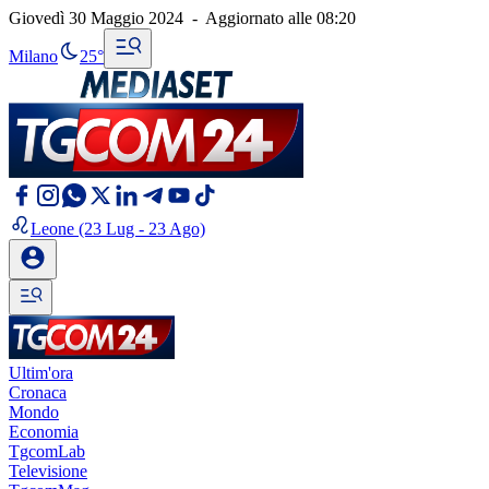
Giovedì 30 Maggio 2024
-
Aggiornato alle
08:20
Milano
25°
Leone
(23 Lug - 23 Ago)
Ultim'ora
Cronaca
Mondo
Economia
TgcomLab
Televisione