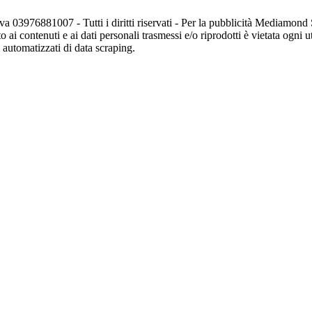
va 03976881007 - Tutti i diritti riservati - Per la pubblicità Mediamon
o ai contenuti e ai dati personali trasmessi e/o riprodotti è vietata ogni 
zi automatizzati di data scraping.