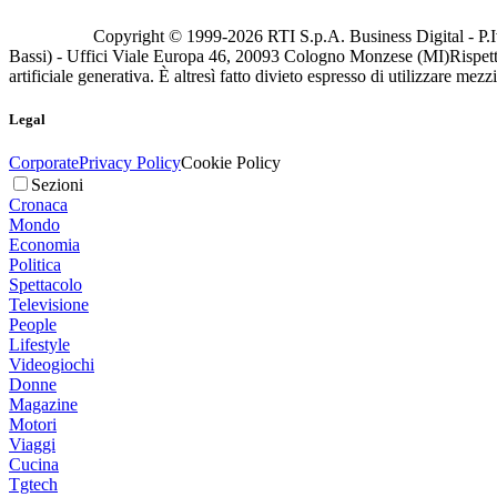
Copyright © 1999-
2026
RTI S.p.A. Business Digital - P.I
Bassi) - Uffici Viale Europa 46, 20093 Cologno Monzese (MI)
Rispett
artificiale generativa. È altresì fatto divieto espresso di utilizzare mez
Legal
Corporate
Privacy Policy
Cookie Policy
Sezioni
Cronaca
Mondo
Economia
Politica
Spettacolo
Televisione
People
Lifestyle
Videogiochi
Donne
Magazine
Motori
Viaggi
Cucina
Tgtech