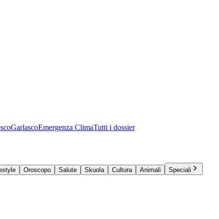
osco
Garlasco
Emergenza Clima
Tutti i dossier
estyle
Oroscopo
Salute
Skuola
Cultura
Animali
Speciali