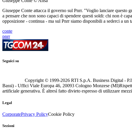
Giuseppe Conte © Ansa
Giuseppe Conte attacca il governo sul Pnrr. "Voglio lanciare questo gr
a pensare che non sono capaci di spendere questi soldi: chi non è capac
opposizione - continua - ma sul Pnrr siamo disponibili a sederci a un 
conte
pnrr
Seguici su
Copyright © 1999-
2026
RTI S.p.A. Business Digital - P.I
Bassi) - Uffici Viale Europa 46, 20093 Cologno Monzese (MI)
Rispett
artificiale generativa. È altresì fatto divieto espresso di utilizzare mez
Legal
Corporate
Privacy Policy
Cookie Policy
Sezioni