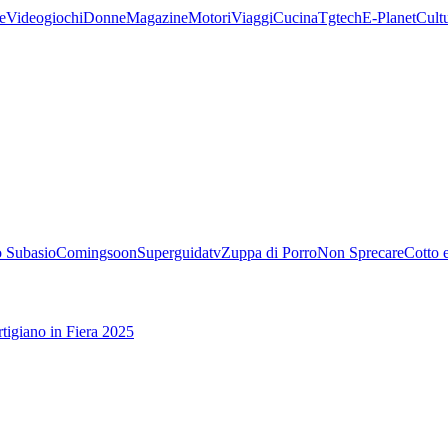
e
Videogiochi
Donne
Magazine
Motori
Viaggi
Cucina
Tgtech
E-Planet
Cult
 Subasio
Comingsoon
Superguidatv
Zuppa di Porro
Non Sprecare
Cotto 
tigiano in Fiera 2025