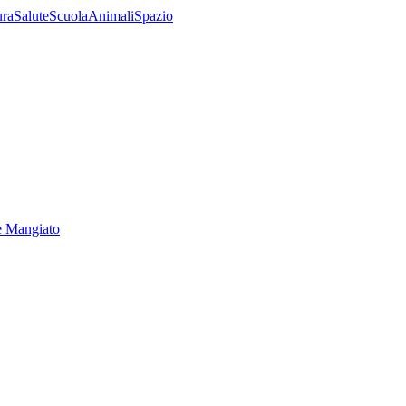
ura
Salute
Scuola
Animali
Spazio
e Mangiato