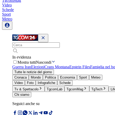
TgcomMag
Video
Schede
Sport
Meteo
In evidenza
Mostra tutti
Nascondi
Guerra Iran
Elezioni
Crans Montana
Epstein Files
Famiglia nel b
Tutte le notizie del giorno
Cronaca
Mondo
Politica
Economia
Sport
Meteo
Video
Foto
Infografiche
Schede
Tv & Spettacolo
TgcomLab
TgcomMag
TgTech
Lif
Chi siamo
Seguici anche su