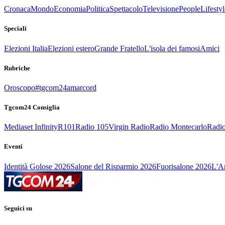
Cronaca
Mondo
Economia
Politica
Spettacolo
Televisione
People
Lifestyl
Speciali
Elezioni Italia
Elezioni estero
Grande Fratello
L'isola dei famosi
Amici
Rubriche
Oroscopo
#tgcom24amarcord
Tgcom24 Consiglia
Mediaset Infinity
R101
Radio 105
Virgin Radio
Radio Montecarlo
Radio
Eventi
Identità Golose 2026
Salone del Risparmio 2026
Fuorisalone 2026
L'Ar
Seguici su