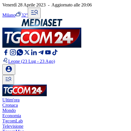
Venerdì 28 Aprile 2023
-
Aggiornato alle
20:06
Milano
32°
Leone
(23 Lug - 23 Ago)
Ultim'ora
Cronaca
Mondo
Economia
TgcomLab
Televisione