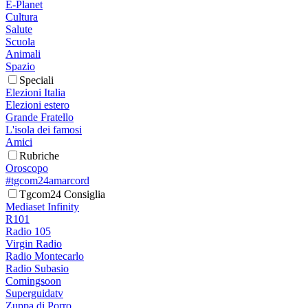
E-Planet
Cultura
Salute
Scuola
Animali
Spazio
Speciali
Elezioni Italia
Elezioni estero
Grande Fratello
L'isola dei famosi
Amici
Rubriche
Oroscopo
#tgcom24amarcord
Tgcom24 Consiglia
Mediaset Infinity
R101
Radio 105
Virgin Radio
Radio Montecarlo
Radio Subasio
Comingsoon
Superguidatv
Zuppa di Porro