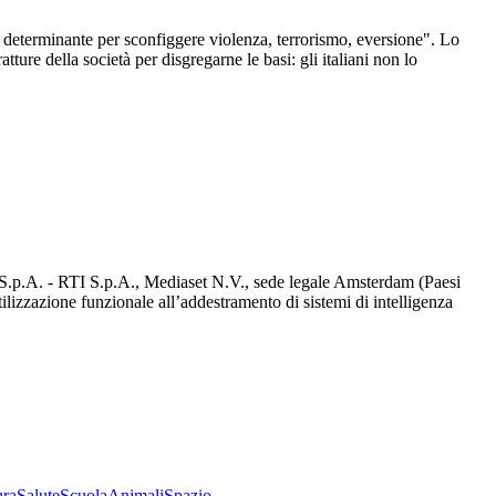
o determinante per sconfiggere violenza, terrorismo, eversione". Lo
atture della società per disgregarne le basi: gli italiani non lo
d S.p.A. - RTI S.p.A., Mediaset N.V., sede legale Amsterdam (Paesi
utilizzazione funzionale all’addestramento di sistemi di intelligenza
ura
Salute
Scuola
Animali
Spazio