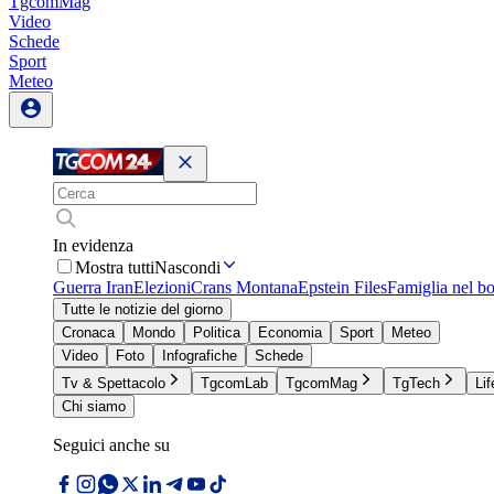
TgcomMag
Video
Schede
Sport
Meteo
In evidenza
Mostra tutti
Nascondi
Guerra Iran
Elezioni
Crans Montana
Epstein Files
Famiglia nel b
Tutte le notizie del giorno
Cronaca
Mondo
Politica
Economia
Sport
Meteo
Video
Foto
Infografiche
Schede
Tv & Spettacolo
TgcomLab
TgcomMag
TgTech
Lif
Chi siamo
Seguici anche su