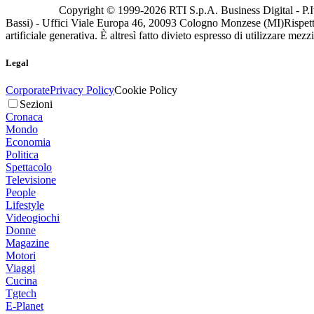
Copyright © 1999-
2026
RTI S.p.A. Business Digital - P.I
Bassi) - Uffici Viale Europa 46, 20093 Cologno Monzese (MI)
Rispett
artificiale generativa. È altresì fatto divieto espresso di utilizzare mez
Legal
Corporate
Privacy Policy
Cookie Policy
Sezioni
Cronaca
Mondo
Economia
Politica
Spettacolo
Televisione
People
Lifestyle
Videogiochi
Donne
Magazine
Motori
Viaggi
Cucina
Tgtech
E-Planet