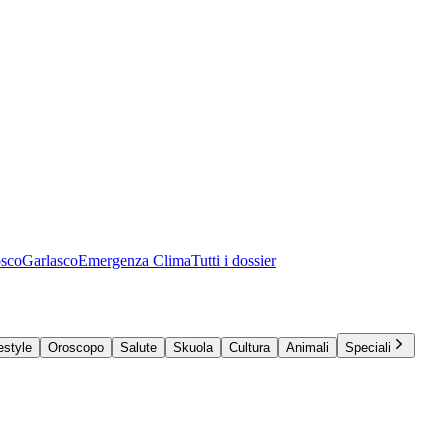
osco
Garlasco
Emergenza Clima
Tutti i dossier
estyle
Oroscopo
Salute
Skuola
Cultura
Animali
Speciali