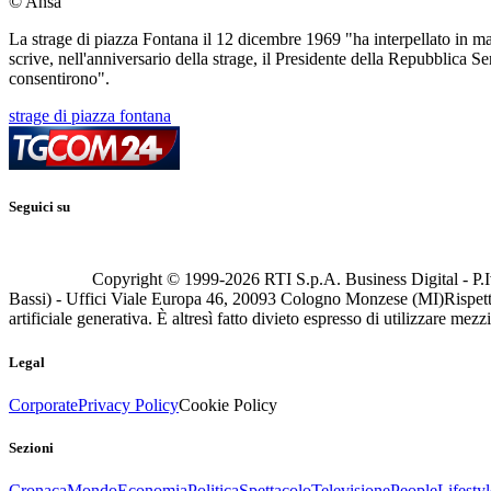
© Ansa
La strage di piazza Fontana il 12 dicembre 1969 "ha interpellato in ma
scrive, nell'anniversario della strage, il Presidente della Repubblica Serg
consentirono".
strage di piazza fontana
Seguici su
Copyright © 1999-
2026
RTI S.p.A. Business Digital - P.I
Bassi) - Uffici Viale Europa 46, 20093 Cologno Monzese (MI)
Rispett
artificiale generativa. È altresì fatto divieto espresso di utilizzare mez
Legal
Corporate
Privacy Policy
Cookie Policy
Sezioni
Cronaca
Mondo
Economia
Politica
Spettacolo
Televisione
People
Lifestyl