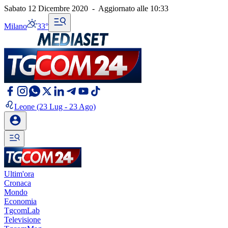
Sabato 12 Dicembre 2020
-
Aggiornato alle
10:33
Milano
33°
Leone
(23 Lug - 23 Ago)
Ultim'ora
Cronaca
Mondo
Economia
TgcomLab
Televisione