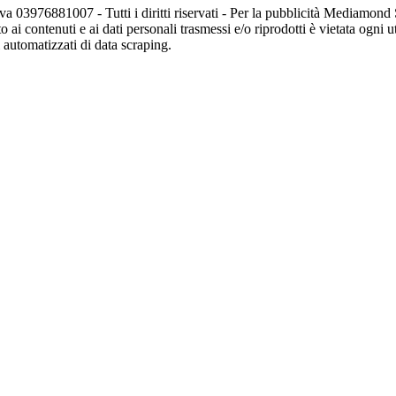
va 03976881007 - Tutti i diritti riservati - Per la pubblicità Mediamon
o ai contenuti e ai dati personali trasmessi e/o riprodotti è vietata ogni 
zi automatizzati di data scraping.