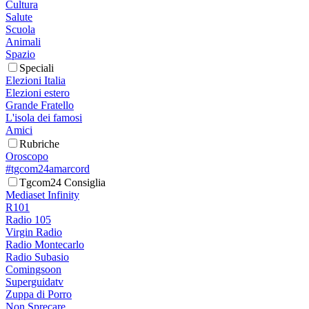
Cultura
Salute
Scuola
Animali
Spazio
Speciali
Elezioni Italia
Elezioni estero
Grande Fratello
L'isola dei famosi
Amici
Rubriche
Oroscopo
#tgcom24amarcord
Tgcom24 Consiglia
Mediaset Infinity
R101
Radio 105
Virgin Radio
Radio Montecarlo
Radio Subasio
Comingsoon
Superguidatv
Zuppa di Porro
Non Sprecare