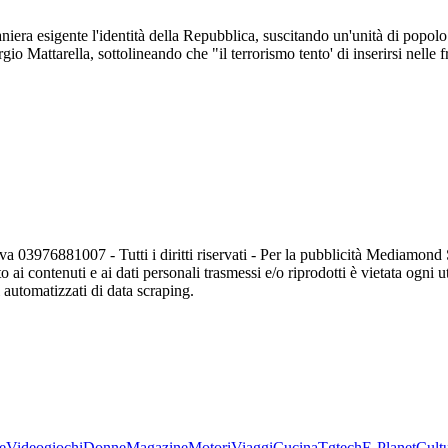
niera esigente l'identità della Repubblica, suscitando un'unità di popol
io Mattarella, sottolineando che "il terrorismo tento' di inserirsi nelle fr
va 03976881007 - Tutti i diritti riservati - Per la pubblicità Mediamon
o ai contenuti e ai dati personali trasmessi e/o riprodotti è vietata ogni 
zi automatizzati di data scraping.
e
Videogiochi
Donne
Magazine
Motori
Viaggi
Cucina
Tgtech
E-Planet
Cult