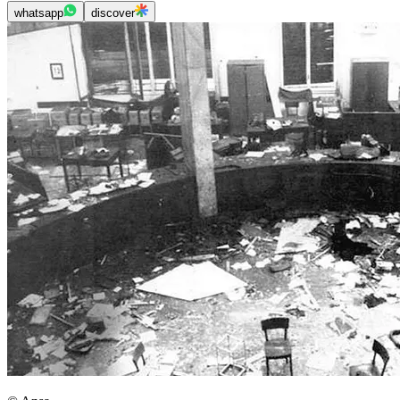
whatsapp
discover