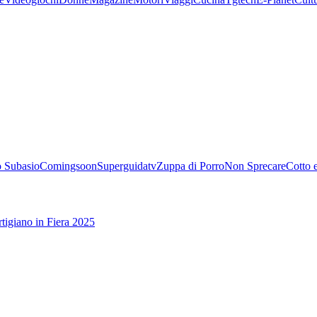
 Subasio
Comingsoon
Superguidatv
Zuppa di Porro
Non Sprecare
Cotto 
tigiano in Fiera 2025