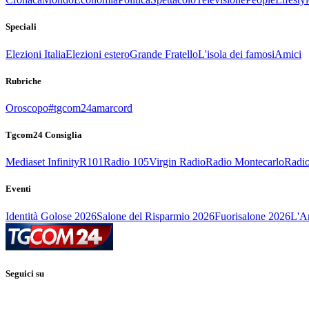
Speciali
Elezioni Italia
Elezioni estero
Grande Fratello
L'isola dei famosi
Amici
Rubriche
Oroscopo
#tgcom24amarcord
Tgcom24 Consiglia
Mediaset Infinity
R101
Radio 105
Virgin Radio
Radio Montecarlo
Radio
Eventi
Identità Golose 2026
Salone del Risparmio 2026
Fuorisalone 2026
L'Ar
Seguici su