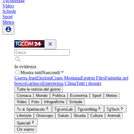
TgcomMag
Video
Schede
Sport
Meteo
In evidenza
Mostra tutti
Nascondi
Guerra Iran
Elezioni
Crans Montana
Epstein Files
Famiglia nel
bosco
Garlasco
Emergenza Clima
Tutti i dossier
Tutte le notizie del giorno
Cronaca
Mondo
Politica
Economia
Sport
Meteo
Video
Foto
Infografiche
Schede
Tv & Spettacolo
TgcomLab
TgcomMag
TgTech
Lifestyle
Oroscopo
Salute
Skuola
Cultura
Animali
Speciali
Chi siamo