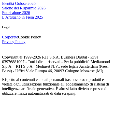
Identità Golose 2026
Salone del Risparmio 2026
Fuorisalone 2026
L'Artigiano in Fiera 2025
Legal
Corporate
Cookie Policy
Privacy Policy
Copyright © 1999-
2026
RTI S.p.A. Business Digital - P.Iva
03976881007 - Tutti i diritti riservati - Per la pubblicità Mediamond
S.p.A. - RTI S.p.A., Mediaset N.V., sede legale Amsterdam (Paesi
Bassi) - Uffici Viale Europa 46, 20093 Cologno Monzese (MI)
Rispetto ai contenuti e ai dati personali trasmessi e/o riprodotti è
vietata ogni utilizzazione funzionale all’addestramento di sistemi di
intelligenza artificiale generativa. È altresì fatto divieto espresso di
utilizzare mezzi automatizzati di data scraping.