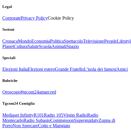
Legal
Corporate
Privacy Policy
Cookie Policy
Sezioni
Cronaca
Mondo
Economia
Politica
Spettacolo
Televisione
People
Lifestyl
Planet
Cultura
Salute
Scuola
Animali
Spazio
Speciali
Elezioni Italia
Elezioni estero
Grande Fratello
L'isola dei famosi
Amici
Rubriche
Oroscopo
#tgcom24amarcord
Tgcom24 Consiglia
Mediaset Infinity
R101
Radio 105
Virgin Radio
Radio
Montecarlo
Radio Subasio
Comingsoon
Superguidatv
Zuppa di
Porro
Non Sprecare
Cotto e Mangiato