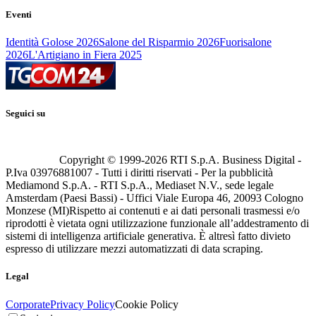
Eventi
Identità Golose 2026
Salone del Risparmio 2026
Fuorisalone
2026
L'Artigiano in Fiera 2025
Seguici su
Copyright © 1999-
2026
RTI S.p.A. Business Digital -
P.Iva 03976881007 - Tutti i diritti riservati - Per la pubblicità
Mediamond S.p.A. - RTI S.p.A., Mediaset N.V., sede legale
Amsterdam (Paesi Bassi) - Uffici Viale Europa 46, 20093 Cologno
Monzese (MI)
Rispetto ai contenuti e ai dati personali trasmessi e/o
riprodotti è vietata ogni utilizzazione funzionale all’addestramento di
sistemi di intelligenza artificiale generativa. È altresì fatto divieto
espresso di utilizzare mezzi automatizzati di data scraping.
Legal
Corporate
Privacy Policy
Cookie Policy