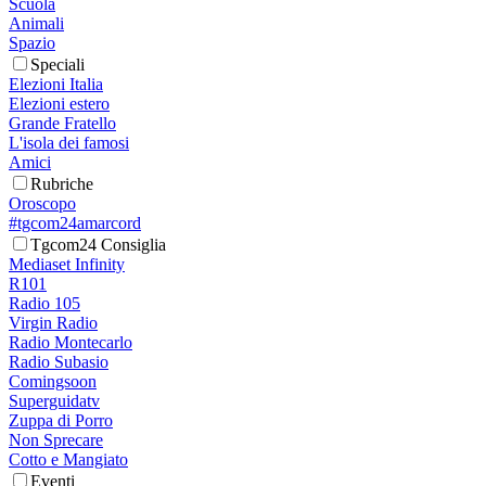
Scuola
Animali
Spazio
Speciali
Elezioni Italia
Elezioni estero
Grande Fratello
L'isola dei famosi
Amici
Rubriche
Oroscopo
#tgcom24amarcord
Tgcom24 Consiglia
Mediaset Infinity
R101
Radio 105
Virgin Radio
Radio Montecarlo
Radio Subasio
Comingsoon
Superguidatv
Zuppa di Porro
Non Sprecare
Cotto e Mangiato
Eventi