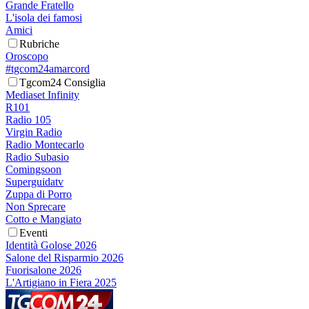
Grande Fratello
L'isola dei famosi
Amici
Rubriche
Oroscopo
#tgcom24amarcord
Tgcom24 Consiglia
Mediaset Infinity
R101
Radio 105
Virgin Radio
Radio Montecarlo
Radio Subasio
Comingsoon
Superguidatv
Zuppa di Porro
Non Sprecare
Cotto e Mangiato
Eventi
Identità Golose 2026
Salone del Risparmio 2026
Fuorisalone 2026
L'Artigiano in Fiera 2025