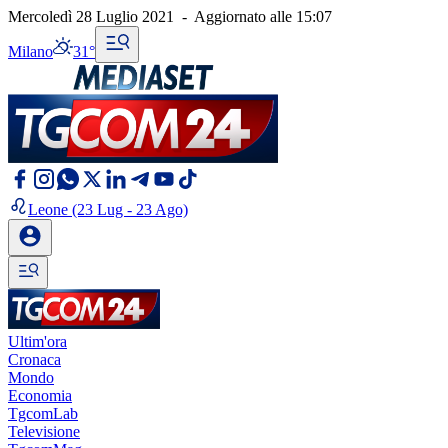
Mercoledì 28 Luglio 2021
-
Aggiornato alle
15:07
Milano
31°
Leone
(23 Lug - 23 Ago)
Ultim'ora
Cronaca
Mondo
Economia
TgcomLab
Televisione