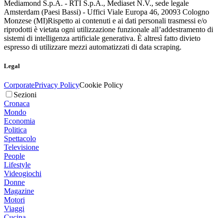
Mediamond S.p.A. - RTI S.p.A., Mediaset N.V., sede legale
Amsterdam (Paesi Bassi) - Uffici Viale Europa 46, 20093 Cologno
Monzese (MI)
Rispetto ai contenuti e ai dati personali trasmessi e/o
riprodotti è vietata ogni utilizzazione funzionale all’addestramento di
sistemi di intelligenza artificiale generativa. È altresì fatto divieto
espresso di utilizzare mezzi automatizzati di data scraping.
Legal
Corporate
Privacy Policy
Cookie Policy
Sezioni
Cronaca
Mondo
Economia
Politica
Spettacolo
Televisione
People
Lifestyle
Videogiochi
Donne
Magazine
Motori
Viaggi
Cucina