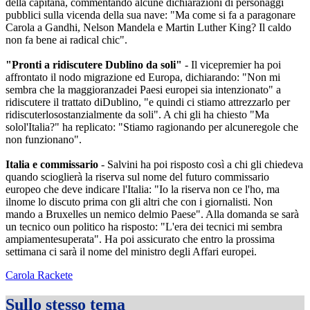
della capitana, commentando alcune dichiarazioni di personaggi
pubblici sulla vicenda della sua nave: "Ma come si fa a paragonare
Carola a Gandhi, Nelson Mandela e Martin Luther King? Il caldo
non fa bene ai radical chic".
"Pronti a ridiscutere Dublino da soli"
- Il vicepremier ha poi
affrontato il nodo migrazione ed Europa, dichiarando: "Non mi
sembra che la maggioranzadei Paesi europei sia intenzionato" a
ridiscutere il trattato diDublino, "e quindi ci stiamo attrezzarlo per
ridiscuterlosostanzialmente da soli". A chi gli ha chiesto "Ma
solol'Italia?" ha replicato: "Stiamo ragionando per alcuneregole che
non funzionano".
Italia e commissario
- Salvini ha poi risposto così a chi gli chiedeva
quando scioglierà la riserva sul nome del futuro commissario
europeo che deve indicare l'Italia: "Io la riserva non ce l'ho, ma
ilnome lo discuto prima con gli altri che con i giornalisti. Non
mando a Bruxelles un nemico delmio Paese". Alla domanda se sarà
un tecnico oun politico ha risposto: "L'era dei tecnici mi sembra
ampiamentesuperata". Ha poi assicurato che entro la prossima
settimana ci sarà il nome del ministro degli Affari europei.
Carola Rackete
Sullo stesso tema