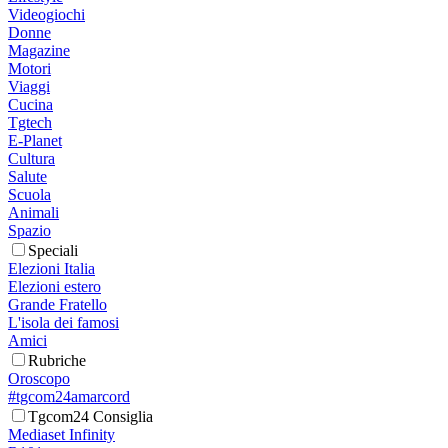
Videogiochi
Donne
Magazine
Motori
Viaggi
Cucina
Tgtech
E-Planet
Cultura
Salute
Scuola
Animali
Spazio
Speciali
Elezioni Italia
Elezioni estero
Grande Fratello
L'isola dei famosi
Amici
Rubriche
Oroscopo
#tgcom24amarcord
Tgcom24 Consiglia
Mediaset Infinity