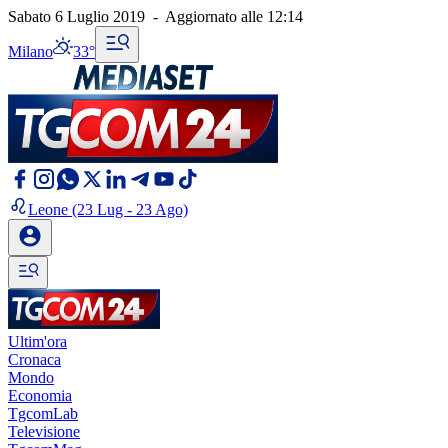
Sabato 6 Luglio 2019
-
Aggiornato alle
12:14
Milano
33°
Leone
(23 Lug - 23 Ago)
Ultim'ora
Cronaca
Mondo
Economia
TgcomLab
Televisione