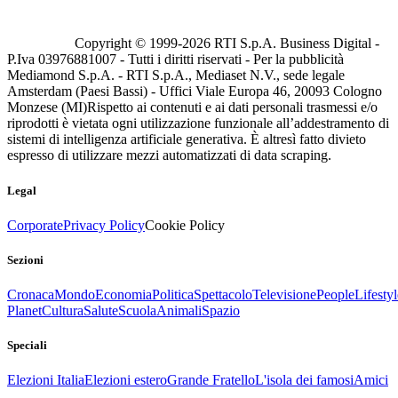
Copyright © 1999-
2026
RTI S.p.A. Business Digital -
P.Iva 03976881007 - Tutti i diritti riservati - Per la pubblicità
Mediamond S.p.A. - RTI S.p.A., Mediaset N.V., sede legale
Amsterdam (Paesi Bassi) - Uffici Viale Europa 46, 20093 Cologno
Monzese (MI)
Rispetto ai contenuti e ai dati personali trasmessi e/o
riprodotti è vietata ogni utilizzazione funzionale all’addestramento di
sistemi di intelligenza artificiale generativa. È altresì fatto divieto
espresso di utilizzare mezzi automatizzati di data scraping.
Legal
Corporate
Privacy Policy
Cookie Policy
Sezioni
Cronaca
Mondo
Economia
Politica
Spettacolo
Televisione
People
Lifestyl
Planet
Cultura
Salute
Scuola
Animali
Spazio
Speciali
Elezioni Italia
Elezioni estero
Grande Fratello
L'isola dei famosi
Amici