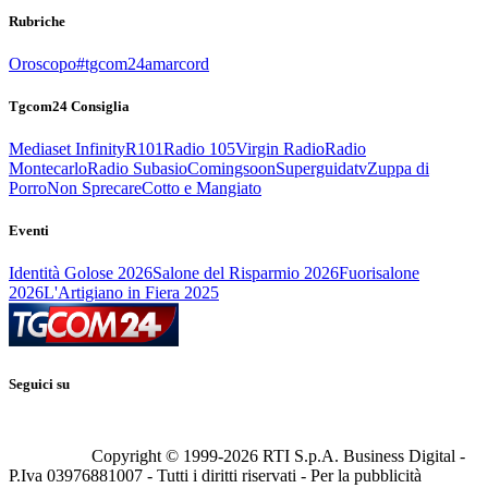
Rubriche
Oroscopo
#tgcom24amarcord
Tgcom24 Consiglia
Mediaset Infinity
R101
Radio 105
Virgin Radio
Radio
Montecarlo
Radio Subasio
Comingsoon
Superguidatv
Zuppa di
Porro
Non Sprecare
Cotto e Mangiato
Eventi
Identità Golose 2026
Salone del Risparmio 2026
Fuorisalone
2026
L'Artigiano in Fiera 2025
Seguici su
Copyright © 1999-
2026
RTI S.p.A. Business Digital -
P.Iva 03976881007 - Tutti i diritti riservati - Per la pubblicità