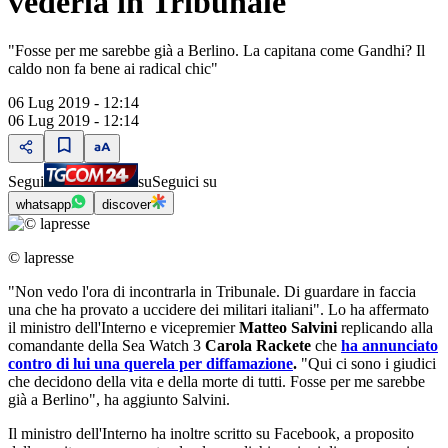
vederla in Tribunale"
"Fosse per me sarebbe già a Berlino. La capitana come Gandhi? Il
caldo non fa bene ai radical chic"
06 Lug 2019 - 12:14
06 Lug 2019 - 12:14
Segui
su
Seguici su
whatsapp
discover
© lapresse
"Non vedo l'ora di incontrarla in Tribunale. Di guardare in faccia
una che ha provato a uccidere dei militari italiani". Lo ha affermato
il ministro dell'Interno e vicepremier
Matteo Salvini
replicando alla
comandante della Sea Watch 3
Carola Rackete
che
ha annunciato
contro di lui una querela per diffamazione
.
"Qui ci sono i giudici
che decidono della vita e della morte di tutti. Fosse per me sarebbe
già a Berlino", ha aggiunto Salvini.
Il ministro dell'Interno ha inoltre scritto su Facebook, a proposito