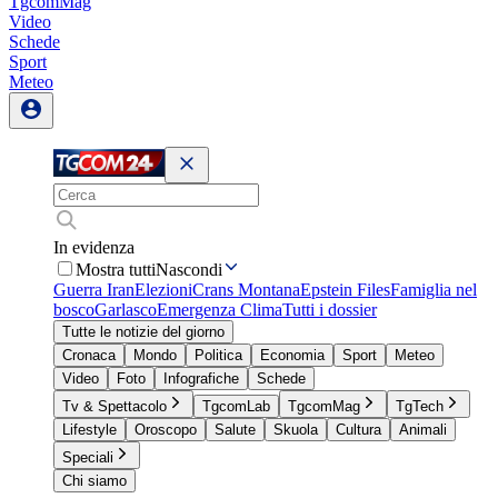
TgcomMag
Video
Schede
Sport
Meteo
In evidenza
Mostra tutti
Nascondi
Guerra Iran
Elezioni
Crans Montana
Epstein Files
Famiglia nel
bosco
Garlasco
Emergenza Clima
Tutti i dossier
Tutte le notizie del giorno
Cronaca
Mondo
Politica
Economia
Sport
Meteo
Video
Foto
Infografiche
Schede
Tv & Spettacolo
TgcomLab
TgcomMag
TgTech
Lifestyle
Oroscopo
Salute
Skuola
Cultura
Animali
Speciali
Chi siamo