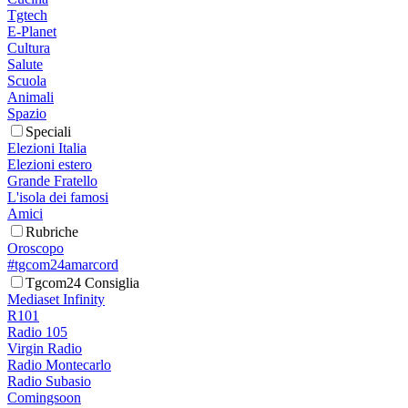
Tgtech
E-Planet
Cultura
Salute
Scuola
Animali
Spazio
Speciali
Elezioni Italia
Elezioni estero
Grande Fratello
L'isola dei famosi
Amici
Rubriche
Oroscopo
#tgcom24amarcord
Tgcom24 Consiglia
Mediaset Infinity
R101
Radio 105
Virgin Radio
Radio Montecarlo
Radio Subasio
Comingsoon