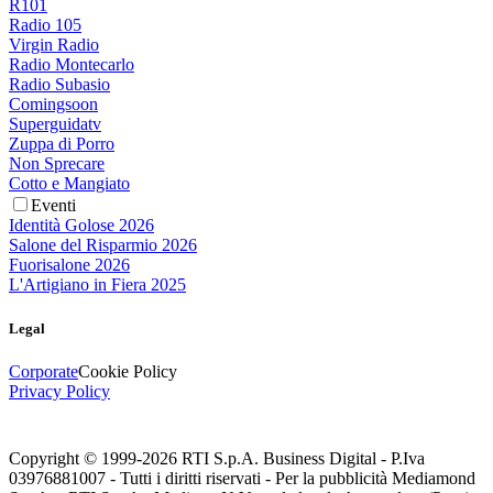
R101
Radio 105
Virgin Radio
Radio Montecarlo
Radio Subasio
Comingsoon
Superguidatv
Zuppa di Porro
Non Sprecare
Cotto e Mangiato
Eventi
Identità Golose 2026
Salone del Risparmio 2026
Fuorisalone 2026
L'Artigiano in Fiera 2025
Legal
Corporate
Cookie Policy
Privacy Policy
Copyright © 1999-
2026
RTI S.p.A. Business Digital - P.Iva
03976881007 - Tutti i diritti riservati - Per la pubblicità Mediamond