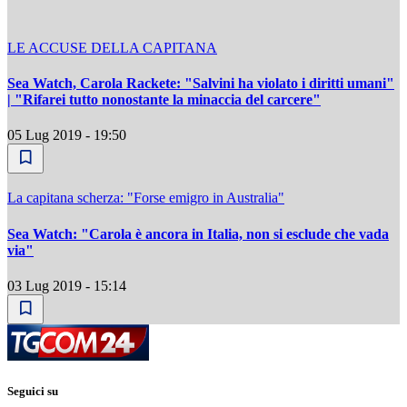
LE ACCUSE DELLA CAPITANA
Sea Watch, Carola Rackete: "Salvini ha violato i diritti umani"
| "Rifarei tutto nonostante la minaccia del carcere"
05 Lug 2019 - 19:50
La capitana scherza: "Forse emigro in Australia"
Sea Watch: "Carola è ancora in Italia, non si esclude che vada
via"
03 Lug 2019 - 15:14
Seguici su