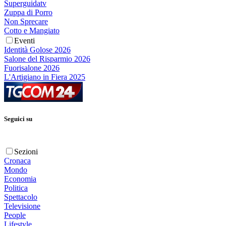
Superguidatv
Zuppa di Porro
Non Sprecare
Cotto e Mangiato
Eventi
Identità Golose 2026
Salone del Risparmio 2026
Fuorisalone 2026
L'Artigiano in Fiera 2025
Seguici su
Sezioni
Cronaca
Mondo
Economia
Politica
Spettacolo
Televisione
People
Lifestyle