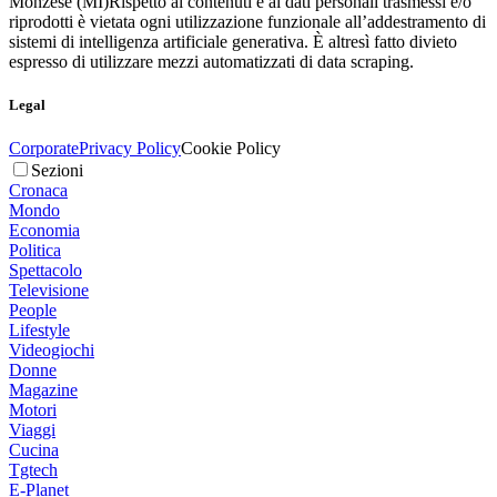
Monzese (MI)
Rispetto ai contenuti e ai dati personali trasmessi e/o
riprodotti è vietata ogni utilizzazione funzionale all’addestramento di
sistemi di intelligenza artificiale generativa. È altresì fatto divieto
espresso di utilizzare mezzi automatizzati di data scraping.
Legal
Corporate
Privacy Policy
Cookie Policy
Sezioni
Cronaca
Mondo
Economia
Politica
Spettacolo
Televisione
People
Lifestyle
Videogiochi
Donne
Magazine
Motori
Viaggi
Cucina
Tgtech
E-Planet