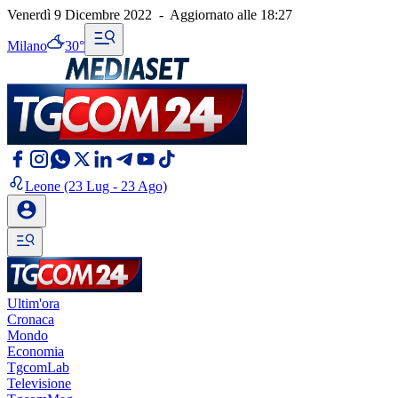
Venerdì 9 Dicembre 2022
-
Aggiornato alle
18:27
Milano
30°
Leone
(23 Lug - 23 Ago)
Ultim'ora
Cronaca
Mondo
Economia
TgcomLab
Televisione