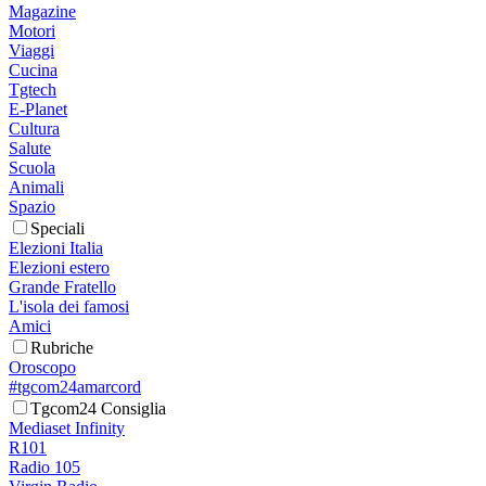
Magazine
Motori
Viaggi
Cucina
Tgtech
E-Planet
Cultura
Salute
Scuola
Animali
Spazio
Speciali
Elezioni Italia
Elezioni estero
Grande Fratello
L'isola dei famosi
Amici
Rubriche
Oroscopo
#tgcom24amarcord
Tgcom24 Consiglia
Mediaset Infinity
R101
Radio 105