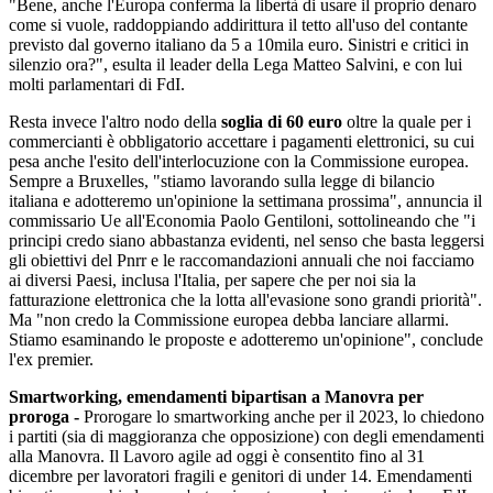
"Bene, anche l'Europa conferma la libertà di usare il proprio denaro
come si vuole, raddoppiando addirittura il tetto all'uso del contante
previsto dal governo italiano da 5 a 10mila euro. Sinistri e critici in
silenzio ora?", esulta il leader della Lega Matteo Salvini, e con lui
molti parlamentari di FdI.
Resta invece l'altro nodo della
soglia di 60 euro
oltre la quale per i
commercianti è obbligatorio accettare i pagamenti elettronici, su cui
pesa anche l'esito dell'interlocuzione con la Commissione europea.
Sempre a Bruxelles, "stiamo lavorando sulla legge di bilancio
italiana e adotteremo un'opinione la settimana prossima", annuncia il
commissario Ue all'Economia Paolo Gentiloni, sottolineando che "i
principi credo siano abbastanza evidenti, nel senso che basta leggersi
gli obiettivi del Pnrr e le raccomandazioni annuali che noi facciamo
ai diversi Paesi, inclusa l'Italia, per sapere che per noi sia la
fatturazione elettronica che la lotta all'evasione sono grandi priorità".
Ma "non credo la Commissione europea debba lanciare allarmi.
Stiamo esaminando le proposte e adotteremo un'opinione", conclude
l'ex premier.
Smartworking, emendamenti bipartisan a Manovra per
proroga -
Prorogare lo smartworking anche per il 2023, lo chiedono
i partiti (sia di maggioranza che opposizione) con degli emendamenti
alla Manovra. Il Lavoro agile ad oggi è consentito fino al 31
dicembre per lavoratori fragili e genitori di under 14. Emendamenti