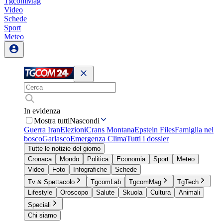
TgcomMag
Video
Schede
Sport
Meteo
In evidenza
Mostra tutti
Nascondi
Guerra Iran
Elezioni
Crans Montana
Epstein Files
Famiglia nel
bosco
Garlasco
Emergenza Clima
Tutti i dossier
Tutte le notizie del giorno
Cronaca
Mondo
Politica
Economia
Sport
Meteo
Video
Foto
Infografiche
Schede
Tv & Spettacolo
TgcomLab
TgcomMag
TgTech
Lifestyle
Oroscopo
Salute
Skuola
Cultura
Animali
Speciali
Chi siamo