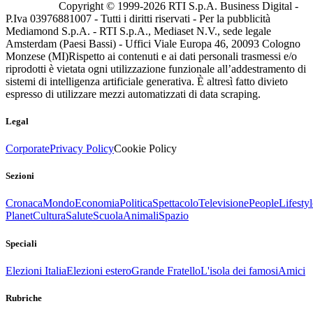
Copyright © 1999-
2026
RTI S.p.A. Business Digital -
P.Iva 03976881007 - Tutti i diritti riservati - Per la pubblicità
Mediamond S.p.A. - RTI S.p.A., Mediaset N.V., sede legale
Amsterdam (Paesi Bassi) - Uffici Viale Europa 46, 20093 Cologno
Monzese (MI)
Rispetto ai contenuti e ai dati personali trasmessi e/o
riprodotti è vietata ogni utilizzazione funzionale all’addestramento di
sistemi di intelligenza artificiale generativa. È altresì fatto divieto
espresso di utilizzare mezzi automatizzati di data scraping.
Legal
Corporate
Privacy Policy
Cookie Policy
Sezioni
Cronaca
Mondo
Economia
Politica
Spettacolo
Televisione
People
Lifestyl
Planet
Cultura
Salute
Scuola
Animali
Spazio
Speciali
Elezioni Italia
Elezioni estero
Grande Fratello
L'isola dei famosi
Amici
Rubriche