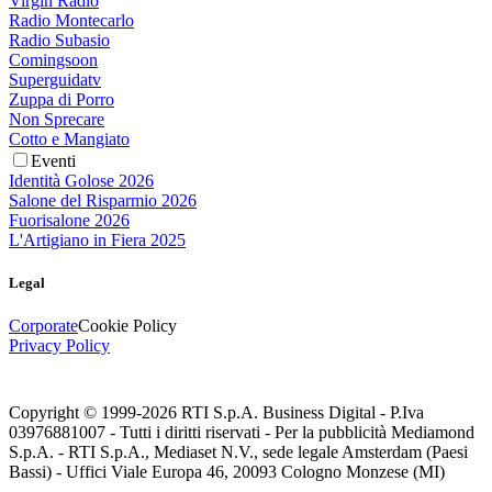
Virgin Radio
Radio Montecarlo
Radio Subasio
Comingsoon
Superguidatv
Zuppa di Porro
Non Sprecare
Cotto e Mangiato
Eventi
Identità Golose 2026
Salone del Risparmio 2026
Fuorisalone 2026
L'Artigiano in Fiera 2025
Legal
Corporate
Cookie Policy
Privacy Policy
Copyright © 1999-
2026
RTI S.p.A. Business Digital - P.Iva
03976881007 - Tutti i diritti riservati - Per la pubblicità Mediamond
S.p.A. - RTI S.p.A., Mediaset N.V., sede legale Amsterdam (Paesi
Bassi) - Uffici Viale Europa 46, 20093 Cologno Monzese (MI)