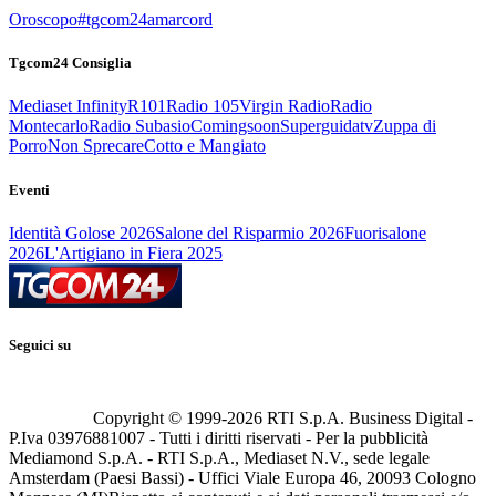
Oroscopo
#tgcom24amarcord
Tgcom24 Consiglia
Mediaset Infinity
R101
Radio 105
Virgin Radio
Radio
Montecarlo
Radio Subasio
Comingsoon
Superguidatv
Zuppa di
Porro
Non Sprecare
Cotto e Mangiato
Eventi
Identità Golose 2026
Salone del Risparmio 2026
Fuorisalone
2026
L'Artigiano in Fiera 2025
Seguici su
Copyright © 1999-
2026
RTI S.p.A. Business Digital -
P.Iva 03976881007 - Tutti i diritti riservati - Per la pubblicità
Mediamond S.p.A. - RTI S.p.A., Mediaset N.V., sede legale
Amsterdam (Paesi Bassi) - Uffici Viale Europa 46, 20093 Cologno