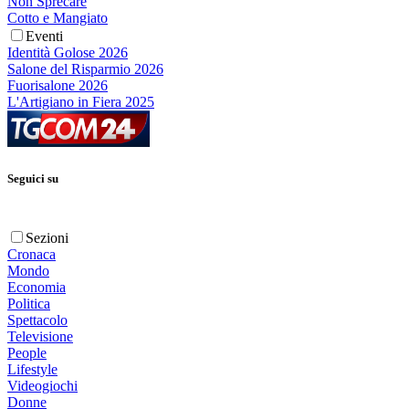
Non Sprecare
Cotto e Mangiato
Eventi
Identità Golose 2026
Salone del Risparmio 2026
Fuorisalone 2026
L'Artigiano in Fiera 2025
Seguici su
Sezioni
Cronaca
Mondo
Economia
Politica
Spettacolo
Televisione
People
Lifestyle
Videogiochi
Donne