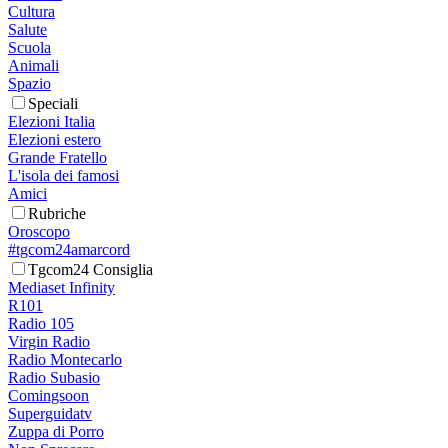
Cultura
Salute
Scuola
Animali
Spazio
Speciali
Elezioni Italia
Elezioni estero
Grande Fratello
L'isola dei famosi
Amici
Rubriche
Oroscopo
#tgcom24amarcord
Tgcom24 Consiglia
Mediaset Infinity
R101
Radio 105
Virgin Radio
Radio Montecarlo
Radio Subasio
Comingsoon
Superguidatv
Zuppa di Porro