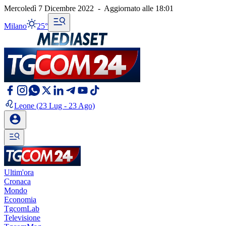
Mercoledì 7 Dicembre 2022
-
Aggiornato alle
18:01
Milano
25°
Leone
(23 Lug - 23 Ago)
Ultim'ora
Cronaca
Mondo
Economia
TgcomLab
Televisione