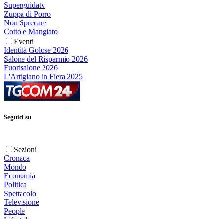
Superguidatv
Zuppa di Porro
Non Sprecare
Cotto e Mangiato
Eventi
Identità Golose 2026
Salone del Risparmio 2026
Fuorisalone 2026
L'Artigiano in Fiera 2025
Seguici su
Sezioni
Cronaca
Mondo
Economia
Politica
Spettacolo
Televisione
People