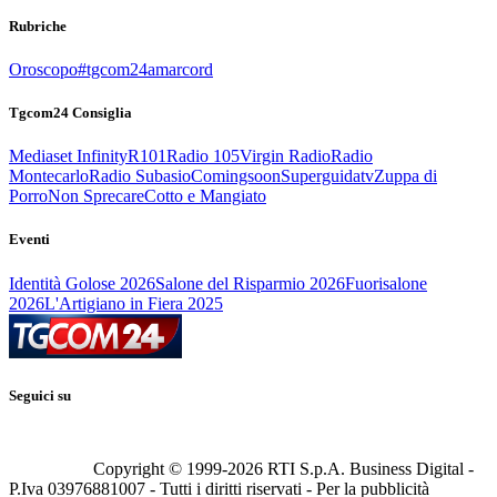
Rubriche
Oroscopo
#tgcom24amarcord
Tgcom24 Consiglia
Mediaset Infinity
R101
Radio 105
Virgin Radio
Radio
Montecarlo
Radio Subasio
Comingsoon
Superguidatv
Zuppa di
Porro
Non Sprecare
Cotto e Mangiato
Eventi
Identità Golose 2026
Salone del Risparmio 2026
Fuorisalone
2026
L'Artigiano in Fiera 2025
Seguici su
Copyright © 1999-
2026
RTI S.p.A. Business Digital -
P.Iva 03976881007 - Tutti i diritti riservati - Per la pubblicità