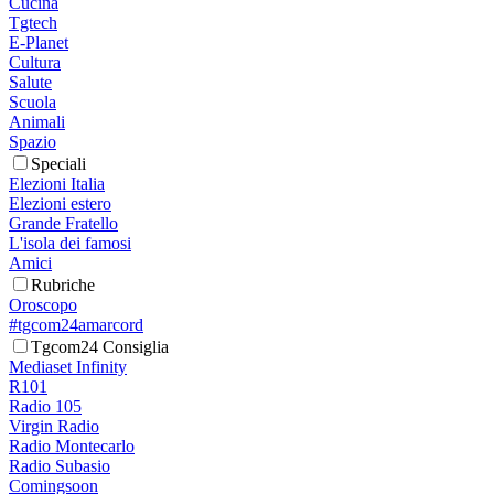
Cucina
Tgtech
E-Planet
Cultura
Salute
Scuola
Animali
Spazio
Speciali
Elezioni Italia
Elezioni estero
Grande Fratello
L'isola dei famosi
Amici
Rubriche
Oroscopo
#tgcom24amarcord
Tgcom24 Consiglia
Mediaset Infinity
R101
Radio 105
Virgin Radio
Radio Montecarlo
Radio Subasio
Comingsoon