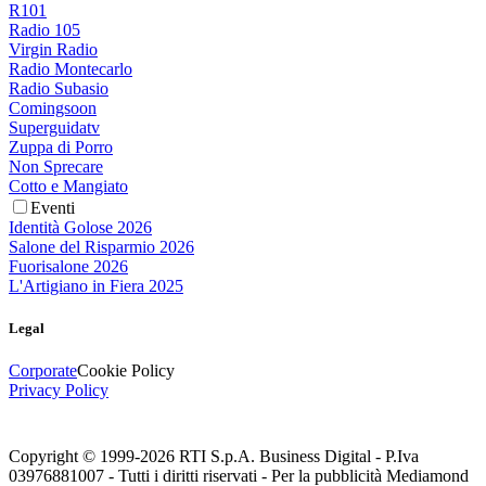
R101
Radio 105
Virgin Radio
Radio Montecarlo
Radio Subasio
Comingsoon
Superguidatv
Zuppa di Porro
Non Sprecare
Cotto e Mangiato
Eventi
Identità Golose 2026
Salone del Risparmio 2026
Fuorisalone 2026
L'Artigiano in Fiera 2025
Legal
Corporate
Cookie Policy
Privacy Policy
Copyright © 1999-
2026
RTI S.p.A. Business Digital - P.Iva
03976881007 - Tutti i diritti riservati - Per la pubblicità Mediamond