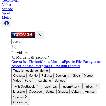
TgcomMag
Video
Schede
Sport
Meteo
In evidenza
Mostra tutti
Nascondi
Guerra Iran
Elezioni
Crans Montana
Epstein Files
Famiglia nel
bosco
Garlasco
Emergenza Clima
Tutti i dossier
Tutte le notizie del giorno
Cronaca
Mondo
Politica
Economia
Sport
Meteo
Video
Foto
Infografiche
Schede
Tv & Spettacolo
TgcomLab
TgcomMag
TgTech
Lifestyle
Oroscopo
Salute
Skuola
Cultura
Animali
Speciali
Chi siamo