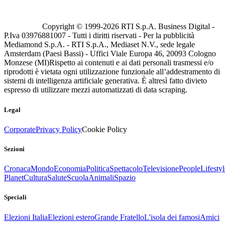
Copyright © 1999-
2026
RTI S.p.A. Business Digital -
P.Iva 03976881007 - Tutti i diritti riservati - Per la pubblicità
Mediamond S.p.A. - RTI S.p.A., Mediaset N.V., sede legale
Amsterdam (Paesi Bassi) - Uffici Viale Europa 46, 20093 Cologno
Monzese (MI)
Rispetto ai contenuti e ai dati personali trasmessi e/o
riprodotti è vietata ogni utilizzazione funzionale all’addestramento di
sistemi di intelligenza artificiale generativa. È altresì fatto divieto
espresso di utilizzare mezzi automatizzati di data scraping.
Legal
Corporate
Privacy Policy
Cookie Policy
Sezioni
Cronaca
Mondo
Economia
Politica
Spettacolo
Televisione
People
Lifestyl
Planet
Cultura
Salute
Scuola
Animali
Spazio
Speciali
Elezioni Italia
Elezioni estero
Grande Fratello
L'isola dei famosi
Amici