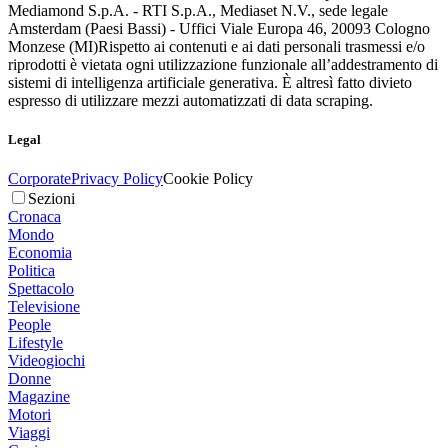
Mediamond S.p.A. - RTI S.p.A., Mediaset N.V., sede legale
Amsterdam (Paesi Bassi) - Uffici Viale Europa 46, 20093 Cologno
Monzese (MI)
Rispetto ai contenuti e ai dati personali trasmessi e/o
riprodotti è vietata ogni utilizzazione funzionale all’addestramento di
sistemi di intelligenza artificiale generativa. È altresì fatto divieto
espresso di utilizzare mezzi automatizzati di data scraping.
Legal
Corporate
Privacy Policy
Cookie Policy
Sezioni
Cronaca
Mondo
Economia
Politica
Spettacolo
Televisione
People
Lifestyle
Videogiochi
Donne
Magazine
Motori
Viaggi