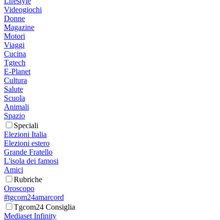
Lifestyle
Videogiochi
Donne
Magazine
Motori
Viaggi
Cucina
Tgtech
E-Planet
Cultura
Salute
Scuola
Animali
Spazio
Speciali
Elezioni Italia
Elezioni estero
Grande Fratello
L'isola dei famosi
Amici
Rubriche
Oroscopo
#tgcom24amarcord
Tgcom24 Consiglia
Mediaset Infinity