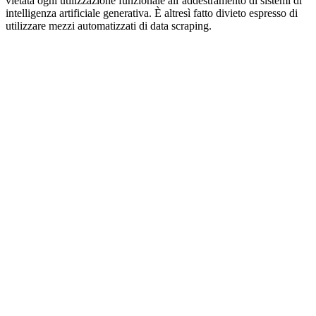
vietata ogni utilizzazione funzionale all’addestramento di sistemi di
intelligenza artificiale generativa. È altresì fatto divieto espresso di
utilizzare mezzi automatizzati di data scraping.