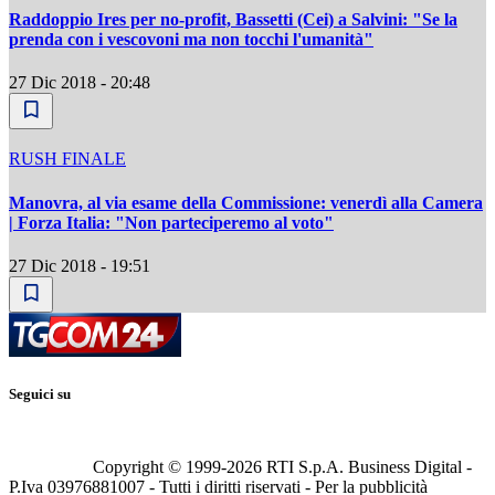
Raddoppio Ires per no-profit, Bassetti (Cei) a Salvini: "Se la
prenda con i vescovoni ma non tocchi l'umanità"
27 Dic 2018 - 20:48
RUSH FINALE
Manovra, al via esame della Commissione: venerdì alla Camera
| Forza Italia: "Non parteciperemo al voto"
27 Dic 2018 - 19:51
Seguici su
Copyright © 1999-
2026
RTI S.p.A. Business Digital -
P.Iva 03976881007 - Tutti i diritti riservati - Per la pubblicità