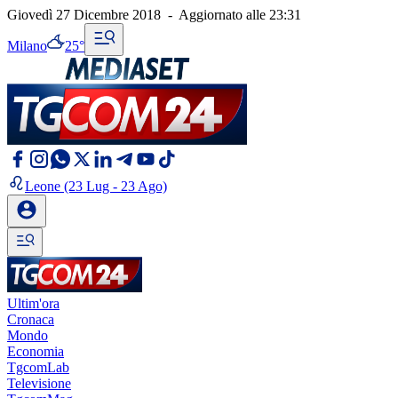
Giovedì 27 Dicembre 2018
-
Aggiornato alle
23:31
Milano
25°
Leone
(23 Lug - 23 Ago)
Ultim'ora
Cronaca
Mondo
Economia
TgcomLab
Televisione