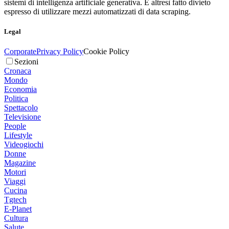
sistemi di intelligenza artificiale generativa. È altresì fatto divieto
espresso di utilizzare mezzi automatizzati di data scraping.
Legal
Corporate
Privacy Policy
Cookie Policy
Sezioni
Cronaca
Mondo
Economia
Politica
Spettacolo
Televisione
People
Lifestyle
Videogiochi
Donne
Magazine
Motori
Viaggi
Cucina
Tgtech
E-Planet
Cultura
Salute