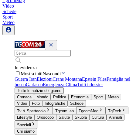
TgcomMag
Video
Schede
Sport
Meteo
In evidenza
Mostra tutti
Nascondi
Guerra Iran
Elezioni
Crans Montana
Epstein Files
Famiglia nel
bosco
Garlasco
Emergenza Clima
Tutti i dossier
Tutte le notizie del giorno
Cronaca
Mondo
Politica
Economia
Sport
Meteo
Video
Foto
Infografiche
Schede
Tv & Spettacolo
TgcomLab
TgcomMag
TgTech
Lifestyle
Oroscopo
Salute
Skuola
Cultura
Animali
Speciali
Chi siamo