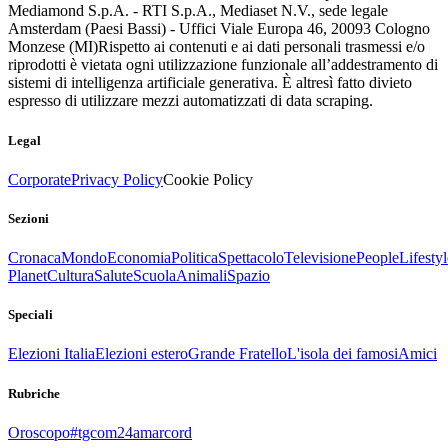
Mediamond S.p.A. - RTI S.p.A., Mediaset N.V., sede legale
Amsterdam (Paesi Bassi) - Uffici Viale Europa 46, 20093 Cologno
Monzese (MI)
Rispetto ai contenuti e ai dati personali trasmessi e/o
riprodotti è vietata ogni utilizzazione funzionale all’addestramento di
sistemi di intelligenza artificiale generativa. È altresì fatto divieto
espresso di utilizzare mezzi automatizzati di data scraping.
Legal
Corporate
Privacy Policy
Cookie Policy
Sezioni
Cronaca
Mondo
Economia
Politica
Spettacolo
Televisione
People
Lifestyl
Planet
Cultura
Salute
Scuola
Animali
Spazio
Speciali
Elezioni Italia
Elezioni estero
Grande Fratello
L'isola dei famosi
Amici
Rubriche
Oroscopo
#tgcom24amarcord