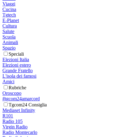
Viaggi
Cucina
Tgtech
E-Planet
Cultura
Salute
Scuola
Animali
Spazio
Speciali
Elezioni Italia
Elezioni estero
Grande Fratello
L'isola dei famosi
Amici
Rubriche
Oroscopo
#tgcom24amarcord
Tgcom24 Consiglia
Mediaset Infinity
R101
Radio 105
Virgin Radio
Radio Montecarlo