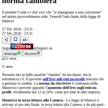
norma cambierà"
Il premier Conte e i due vice che "si impegnano a una correzione"
nel primo provvedimento utile. Venerdì l'atto finale della legge di
bilancio
27 Dic 2018 - 23:31
27 Dic 2018 - 23:31
Segui
su
Seguici su
whatsapp
discover
© ansa
Nessuno tira in ballo qualche "manina" da incolpare, ma la
retromarcia c'è. Il governo
sull'Ires agli enti no-profit
assicura che
a gennaio si cambia. La
norma da riscrivere
è contenuta nella
Manovra e prevede appunto l
'aumento dell'Ires sugli enti no-
profit
, rivedendola dal 12 al 24%, come per tutte le altre imprese.
Manovra in terza lettura alla Camera
- La legge di bilancio è
arrivato al suo atto finale, in terza lettura alla Camera, e da più parti -