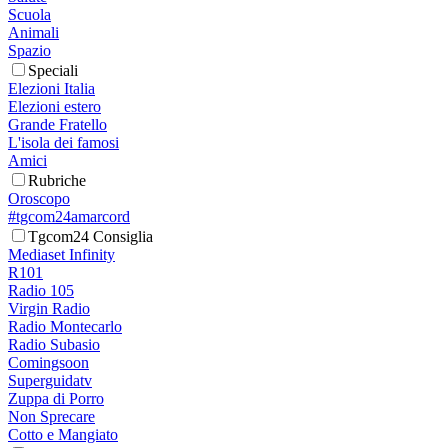
Scuola
Animali
Spazio
Speciali
Elezioni Italia
Elezioni estero
Grande Fratello
L'isola dei famosi
Amici
Rubriche
Oroscopo
#tgcom24amarcord
Tgcom24 Consiglia
Mediaset Infinity
R101
Radio 105
Virgin Radio
Radio Montecarlo
Radio Subasio
Comingsoon
Superguidatv
Zuppa di Porro
Non Sprecare
Cotto e Mangiato