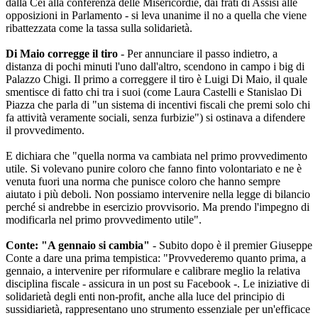
dalla Cei alla conferenza delle Misericordie, dai frati di Assisi alle
opposizioni in Parlamento - si leva unanime il no a quella che viene
ribattezzata come la tassa sulla solidarietà.
Di Maio corregge il tiro
- Per annunciare il passo indietro, a
distanza di pochi minuti l'uno dall'altro, scendono in campo i big di
Palazzo Chigi. Il primo a correggere il tiro è Luigi Di Maio, il quale
smentisce di fatto chi tra i suoi (come Laura Castelli e Stanislao Di
Piazza che parla di "un sistema di incentivi fiscali che premi solo chi
fa attività veramente sociali, senza furbizie") si ostinava a difendere
il provvedimento.
E dichiara che "quella norma va cambiata nel primo provvedimento
utile. Si volevano punire coloro che fanno finto volontariato e ne è
venuta fuori una norma che punisce coloro che hanno sempre
aiutato i più deboli. Non possiamo intervenire nella legge di bilancio
perché si andrebbe in esercizio provvisorio. Ma prendo l'impegno di
modificarla nel primo provvedimento utile".
Conte: "A gennaio si cambia"
- Subito dopo è il premier Giuseppe
Conte a dare una prima tempistica: "Provvederemo quanto prima, a
gennaio, a intervenire per riformulare e calibrare meglio la relativa
disciplina fiscale - assicura in un post su Facebook -. Le iniziative di
solidarietà degli enti non-profit, anche alla luce del principio di
sussidiarietà, rappresentano uno strumento essenziale per un'efficace