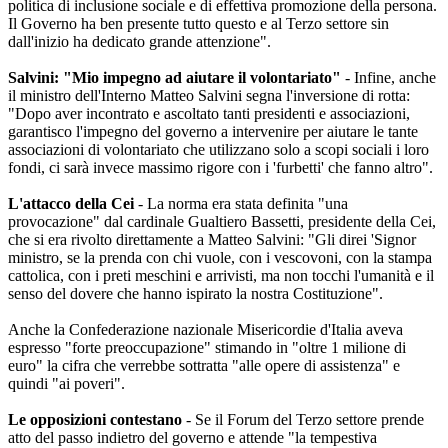
politica di inclusione sociale e di effettiva promozione della persona.
Il Governo ha ben presente tutto questo e al Terzo settore sin
dall'inizio ha dedicato grande attenzione".
Salvini: "Mio impegno ad aiutare il volontariato"
- Infine, anche
il ministro dell'Interno Matteo Salvini segna l'inversione di rotta:
"Dopo aver incontrato e ascoltato tanti presidenti e associazioni,
garantisco l'impegno del governo a intervenire per aiutare le tante
associazioni di volontariato che utilizzano solo a scopi sociali i loro
fondi, ci sarà invece massimo rigore con i 'furbetti' che fanno altro".
L'attacco della Cei
- La norma era stata definita "una
provocazione" dal cardinale Gualtiero Bassetti, presidente della Cei,
che si era rivolto direttamente a Matteo Salvini: "Gli direi 'Signor
ministro, se la prenda con chi vuole, con i vescovoni, con la stampa
cattolica, con i preti meschini e arrivisti, ma non tocchi l'umanità e il
senso del dovere che hanno ispirato la nostra Costituzione".
Anche la Confederazione nazionale Misericordie d'Italia aveva
espresso "forte preoccupazione" stimando in "oltre 1 milione di
euro" la cifra che verrebbe sottratta "alle opere di assistenza" e
quindi "ai poveri".
Le opposizioni contestano
- Se il Forum del Terzo settore prende
atto del passo indietro del governo e attende "la tempestiva