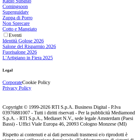
Radio Subasio
Comingsoon
Superguidatv
Zuppa di Porro
Non Sprecare
Cotto e Mangiato
Eventi
Identità Golose 2026
Salone del Risparmio 2026
Fuorisalone 2026
L'Artigiano in Fiera 2025
Legal
Corporate
Cookie Policy
Privacy Policy
Copyright © 1999-
2026
RTI S.p.A. Business Digital - P.Iva
03976881007 - Tutti i diritti riservati - Per la pubblicità Mediamond
S.p.A. - RTI S.p.A., Mediaset N.V., sede legale Amsterdam (Paesi
Bassi) - Uffici Viale Europa 46, 20093 Cologno Monzese (MI)
Rispetto ai contenuti e ai dati personali trasmessi e/o riprodotti è