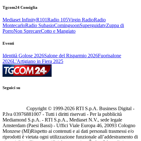
Tgcom24 Consiglia
Mediaset Infinity
R101
Radio 105
Virgin Radio
Radio
Montecarlo
Radio Subasio
Comingsoon
Superguidatv
Zuppa di
Porro
Non Sprecare
Cotto e Mangiato
Eventi
Identità Golose 2026
Salone del Risparmio 2026
Fuorisalone
2026
L'Artigiano in Fiera 2025
Seguici su
Copyright © 1999-
2026
RTI S.p.A. Business Digital -
P.Iva 03976881007 - Tutti i diritti riservati - Per la pubblicità
Mediamond S.p.A. - RTI S.p.A., Mediaset N.V., sede legale
Amsterdam (Paesi Bassi) - Uffici Viale Europa 46, 20093 Cologno
Monzese (MI)
Rispetto ai contenuti e ai dati personali trasmessi e/o
riprodotti è vietata ogni utilizzazione funzionale all’addestramento di