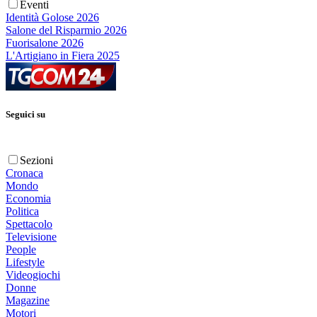
Eventi
Identità Golose 2026
Salone del Risparmio 2026
Fuorisalone 2026
L'Artigiano in Fiera 2025
Seguici su
Sezioni
Cronaca
Mondo
Economia
Politica
Spettacolo
Televisione
People
Lifestyle
Videogiochi
Donne
Magazine
Motori