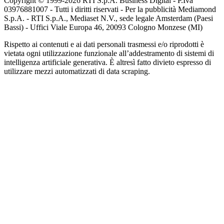
Copyright © 1999-
2026
RTI S.p.A. Business Digital - P.Iva
03976881007 - Tutti i diritti riservati - Per la pubblicità Mediamond
S.p.A. - RTI S.p.A., Mediaset N.V., sede legale Amsterdam (Paesi
Bassi) - Uffici Viale Europa 46, 20093 Cologno Monzese (MI)
Rispetto ai contenuti e ai dati personali trasmessi e/o riprodotti è
vietata ogni utilizzazione funzionale all’addestramento di sistemi di
intelligenza artificiale generativa. È altresì fatto divieto espresso di
utilizzare mezzi automatizzati di data scraping.