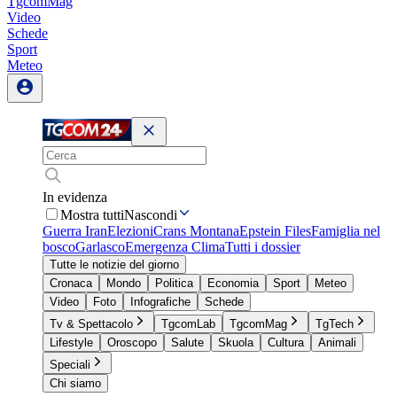
TgcomMag
Video
Schede
Sport
Meteo
In evidenza
Mostra tutti
Nascondi
Guerra Iran
Elezioni
Crans Montana
Epstein Files
Famiglia nel
bosco
Garlasco
Emergenza Clima
Tutti i dossier
Tutte le notizie del giorno
Cronaca
Mondo
Politica
Economia
Sport
Meteo
Video
Foto
Infografiche
Schede
Tv & Spettacolo
TgcomLab
TgcomMag
TgTech
Lifestyle
Oroscopo
Salute
Skuola
Cultura
Animali
Speciali
Chi siamo