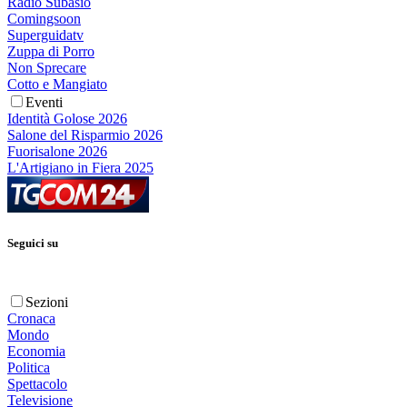
Radio Subasio
Comingsoon
Superguidatv
Zuppa di Porro
Non Sprecare
Cotto e Mangiato
Eventi
Identità Golose 2026
Salone del Risparmio 2026
Fuorisalone 2026
L'Artigiano in Fiera 2025
Seguici su
Sezioni
Cronaca
Mondo
Economia
Politica
Spettacolo
Televisione