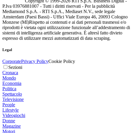
Copyright © 1999-
2026
RTI S.p.A. Business Digital -
P.Iva 03976881007 - Tutti i diritti riservati - Per la pubblicità
Mediamond S.p.A. - RTI S.p.A., Mediaset N.V., sede legale
Amsterdam (Paesi Bassi) - Uffici Viale Europa 46, 20093 Cologno
Monzese (MI)
Rispetto ai contenuti e ai dati personali trasmessi e/o
riprodotti è vietata ogni utilizzazione funzionale all’addestramento di
sistemi di intelligenza artificiale generativa. È altresì fatto divieto
espresso di utilizzare mezzi automatizzati di data scraping.
Legal
Corporate
Privacy Policy
Cookie Policy
Sezioni
Cronaca
Mondo
Economia
Politica
Spettacolo
Televisione
People
Lifestyle
Videogiochi
Donne
Magazine
Motori