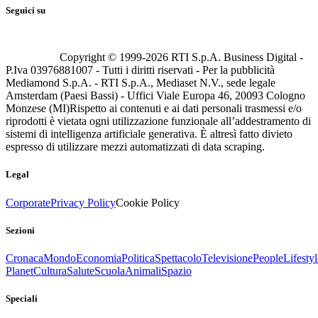
Seguici su
Copyright © 1999-
2026
RTI S.p.A. Business Digital -
P.Iva 03976881007 - Tutti i diritti riservati - Per la pubblicità
Mediamond S.p.A. - RTI S.p.A., Mediaset N.V., sede legale
Amsterdam (Paesi Bassi) - Uffici Viale Europa 46, 20093 Cologno
Monzese (MI)
Rispetto ai contenuti e ai dati personali trasmessi e/o
riprodotti è vietata ogni utilizzazione funzionale all’addestramento di
sistemi di intelligenza artificiale generativa. È altresì fatto divieto
espresso di utilizzare mezzi automatizzati di data scraping.
Legal
Corporate
Privacy Policy
Cookie Policy
Sezioni
Cronaca
Mondo
Economia
Politica
Spettacolo
Televisione
People
Lifestyl
Planet
Cultura
Salute
Scuola
Animali
Spazio
Speciali