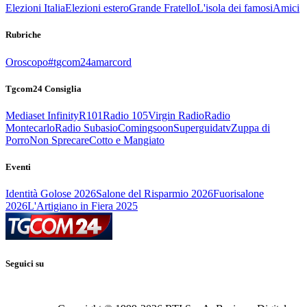
Elezioni Italia
Elezioni estero
Grande Fratello
L'isola dei famosi
Amici
Rubriche
Oroscopo
#tgcom24amarcord
Tgcom24 Consiglia
Mediaset Infinity
R101
Radio 105
Virgin Radio
Radio
Montecarlo
Radio Subasio
Comingsoon
Superguidatv
Zuppa di
Porro
Non Sprecare
Cotto e Mangiato
Eventi
Identità Golose 2026
Salone del Risparmio 2026
Fuorisalone
2026
L'Artigiano in Fiera 2025
Seguici su