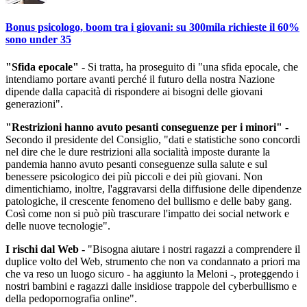
Bonus psicologo, boom tra i giovani: su 300mila richieste il 60%
sono under 35
"Sfida epocale" -
Si tratta, ha proseguito di "una sfida epocale, che
intendiamo portare avanti perché il futuro della nostra Nazione
dipende dalla capacità di rispondere ai bisogni delle giovani
generazioni".
"Restrizioni hanno avuto pesanti conseguenze per i minori" -
Secondo il presidente del Consiglio, "dati e statistiche sono concordi
nel dire che le dure restrizioni alla socialità imposte durante la
pandemia hanno avuto pesanti conseguenze sulla salute e sul
benessere psicologico dei più piccoli e dei più giovani. Non
dimentichiamo, inoltre, l'aggravarsi della diffusione delle dipendenze
patologiche, il crescente fenomeno del bullismo e delle baby gang.
Così come non si può più trascurare l'impatto dei social network e
delle nuove tecnologie".
I rischi dal Web -
"Bisogna aiutare i nostri ragazzi a comprendere il
duplice volto del Web, strumento che non va condannato a priori ma
che va reso un luogo sicuro - ha aggiunto la Meloni -, proteggendo i
nostri bambini e ragazzi dalle insidiose trappole del cyberbullismo e
della pedopornografia online".