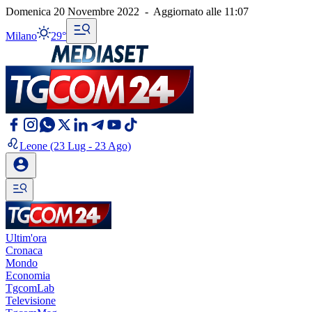
Domenica 20 Novembre 2022
-
Aggiornato alle
11:07
Milano
29°
Leone
(23 Lug - 23 Ago)
Ultim'ora
Cronaca
Mondo
Economia
TgcomLab
Televisione