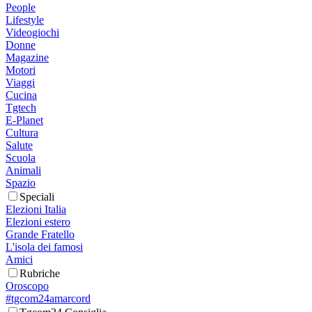
People
Lifestyle
Videogiochi
Donne
Magazine
Motori
Viaggi
Cucina
Tgtech
E-Planet
Cultura
Salute
Scuola
Animali
Spazio
Speciali
Elezioni Italia
Elezioni estero
Grande Fratello
L'isola dei famosi
Amici
Rubriche
Oroscopo
#tgcom24amarcord