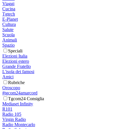
Viaggi
Cucina
Tgtech
E-Planet
Cultura
Salute
Scuola
Animali
Spazio
Speciali
Elezioni Italia
Elezioni estero
Grande Fratello
L'isola dei famosi
Amici
Rubriche
Oroscopo
#tgcom24amarcord
Tgcom24 Consiglia
Mediaset Infinity
R101
Radio 105
Virgin Radio
Radio Montecarlo