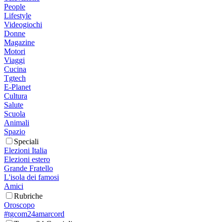
People
Lifestyle
Videogiochi
Donne
Magazine
Motori
Viaggi
Cucina
Tgtech
E-Planet
Cultura
Salute
Scuola
Animali
Spazio
Speciali
Elezioni Italia
Elezioni estero
Grande Fratello
L'isola dei famosi
Amici
Rubriche
Oroscopo
#tgcom24amarcord