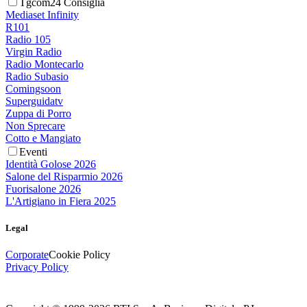
Tgcom24 Consiglia
Mediaset Infinity
R101
Radio 105
Virgin Radio
Radio Montecarlo
Radio Subasio
Comingsoon
Superguidatv
Zuppa di Porro
Non Sprecare
Cotto e Mangiato
Eventi
Identità Golose 2026
Salone del Risparmio 2026
Fuorisalone 2026
L'Artigiano in Fiera 2025
Legal
Corporate
Cookie Policy
Privacy Policy