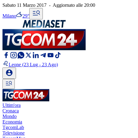
Sabato 11 Marzo 2017
-
Aggiornato alle
20:00
Milano
29°
Leone
(23 Lug - 23 Ago)
Ultim'ora
Cronaca
Mondo
Economia
TgcomLab
Televisione