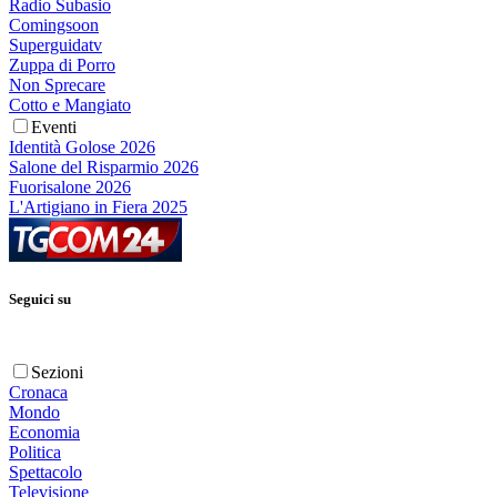
Radio Subasio
Comingsoon
Superguidatv
Zuppa di Porro
Non Sprecare
Cotto e Mangiato
Eventi
Identità Golose 2026
Salone del Risparmio 2026
Fuorisalone 2026
L'Artigiano in Fiera 2025
Seguici su
Sezioni
Cronaca
Mondo
Economia
Politica
Spettacolo
Televisione