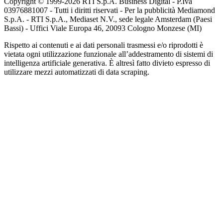
Copyright © 1999-
2026
RTI S.p.A. Business Digital - P.Iva
03976881007 - Tutti i diritti riservati - Per la pubblicità Mediamond
S.p.A. - RTI S.p.A., Mediaset N.V., sede legale Amsterdam (Paesi
Bassi) - Uffici Viale Europa 46, 20093 Cologno Monzese (MI)
Rispetto ai contenuti e ai dati personali trasmessi e/o riprodotti è
vietata ogni utilizzazione funzionale all’addestramento di sistemi di
intelligenza artificiale generativa. È altresì fatto divieto espresso di
utilizzare mezzi automatizzati di data scraping.