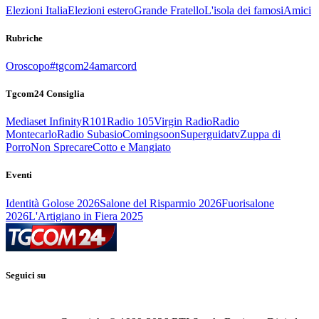
Elezioni Italia
Elezioni estero
Grande Fratello
L'isola dei famosi
Amici
Rubriche
Oroscopo
#tgcom24amarcord
Tgcom24 Consiglia
Mediaset Infinity
R101
Radio 105
Virgin Radio
Radio
Montecarlo
Radio Subasio
Comingsoon
Superguidatv
Zuppa di
Porro
Non Sprecare
Cotto e Mangiato
Eventi
Identità Golose 2026
Salone del Risparmio 2026
Fuorisalone
2026
L'Artigiano in Fiera 2025
Seguici su