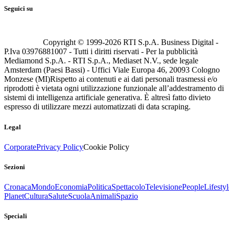
Seguici su
Copyright © 1999-
2026
RTI S.p.A. Business Digital -
P.Iva 03976881007 - Tutti i diritti riservati - Per la pubblicità
Mediamond S.p.A. - RTI S.p.A., Mediaset N.V., sede legale
Amsterdam (Paesi Bassi) - Uffici Viale Europa 46, 20093 Cologno
Monzese (MI)
Rispetto ai contenuti e ai dati personali trasmessi e/o
riprodotti è vietata ogni utilizzazione funzionale all’addestramento di
sistemi di intelligenza artificiale generativa. È altresì fatto divieto
espresso di utilizzare mezzi automatizzati di data scraping.
Legal
Corporate
Privacy Policy
Cookie Policy
Sezioni
Cronaca
Mondo
Economia
Politica
Spettacolo
Televisione
People
Lifestyl
Planet
Cultura
Salute
Scuola
Animali
Spazio
Speciali