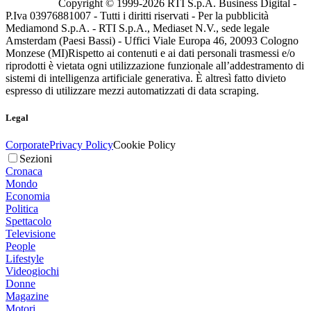
Copyright © 1999-
2026
RTI S.p.A. Business Digital -
P.Iva 03976881007 - Tutti i diritti riservati - Per la pubblicità
Mediamond S.p.A. - RTI S.p.A., Mediaset N.V., sede legale
Amsterdam (Paesi Bassi) - Uffici Viale Europa 46, 20093 Cologno
Monzese (MI)
Rispetto ai contenuti e ai dati personali trasmessi e/o
riprodotti è vietata ogni utilizzazione funzionale all’addestramento di
sistemi di intelligenza artificiale generativa. È altresì fatto divieto
espresso di utilizzare mezzi automatizzati di data scraping.
Legal
Corporate
Privacy Policy
Cookie Policy
Sezioni
Cronaca
Mondo
Economia
Politica
Spettacolo
Televisione
People
Lifestyle
Videogiochi
Donne
Magazine
Motori