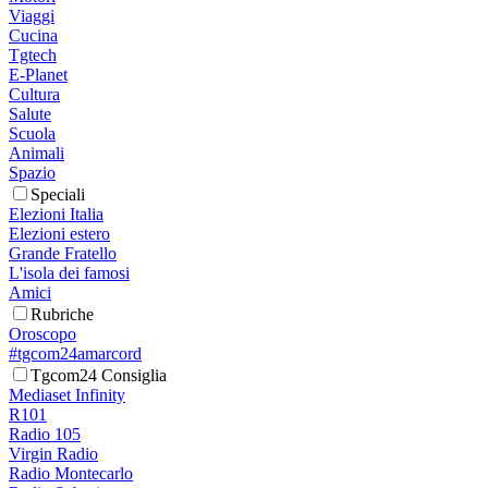
Viaggi
Cucina
Tgtech
E-Planet
Cultura
Salute
Scuola
Animali
Spazio
Speciali
Elezioni Italia
Elezioni estero
Grande Fratello
L'isola dei famosi
Amici
Rubriche
Oroscopo
#tgcom24amarcord
Tgcom24 Consiglia
Mediaset Infinity
R101
Radio 105
Virgin Radio
Radio Montecarlo