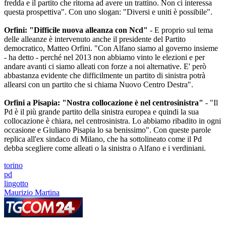
fredda e il partito che ritorna ad avere un trattino. Non ci interessa
questa prospettiva". Con uno slogan: "Diversi e uniti è possibile".
Orfini: "Difficile nuova alleanza con Ncd"
- E proprio sul tema
delle alleanze è intervenuto anche il presidente del Partito
democratico, Matteo Orfini. "Con Alfano siamo al governo insieme
- ha detto - perché nel 2013 non abbiamo vinto le elezioni e per
andare avanti ci siamo alleati con forze a noi alternative. E' però
abbastanza evidente che difficilmente un partito di sinistra potrà
allearsi con un partito che si chiama Nuovo Centro Destra".
Orfini a Pisapia: "Nostra collocazione è nel centrosinistra"
- "Il
Pd è il più grande partito della sinistra europea e quindi la sua
collocazione è chiara, nel centrosinistra. Lo abbiamo ribadito in ogni
occasione e Giuliano Pisapia lo sa benissimo". Con queste parole
replica all'ex sindaco di Milano, che ha sottolineato come il Pd
debba scegliere come alleati o la sinistra o Alfano e i verdiniani.
torino
pd
lingotto
Maurizio Martina