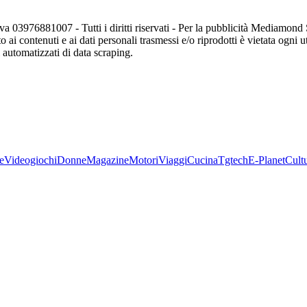
va 03976881007 - Tutti i diritti riservati - Per la pubblicità Mediamon
o ai contenuti e ai dati personali trasmessi e/o riprodotti è vietata ogni 
zi automatizzati di data scraping.
e
Videogiochi
Donne
Magazine
Motori
Viaggi
Cucina
Tgtech
E-Planet
Cult