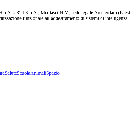
d S.p.A. - RTI S.p.A., Mediaset N.V., sede legale Amsterdam (Paesi
utilizzazione funzionale all’addestramento di sistemi di intelligenza
ura
Salute
Scuola
Animali
Spazio