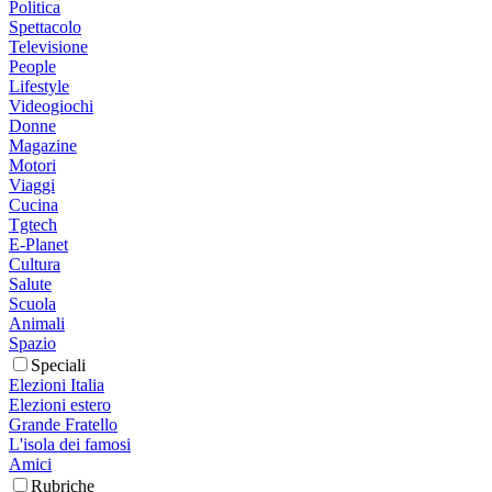
Politica
Spettacolo
Televisione
People
Lifestyle
Videogiochi
Donne
Magazine
Motori
Viaggi
Cucina
Tgtech
E-Planet
Cultura
Salute
Scuola
Animali
Spazio
Speciali
Elezioni Italia
Elezioni estero
Grande Fratello
L'isola dei famosi
Amici
Rubriche