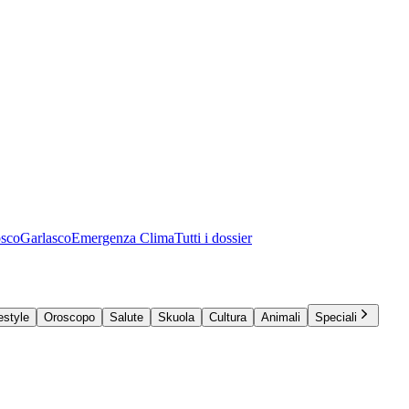
osco
Garlasco
Emergenza Clima
Tutti i dossier
estyle
Oroscopo
Salute
Skuola
Cultura
Animali
Speciali