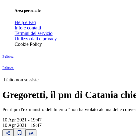
Area personale
Help e Faq
Info e contatti
Termini del servizio
Utilizzo dati e privacy
Cookie Policy
Politica
Politica
il fatto non sussiste
Gregoretti, il pm di Catania chi
Per il pm l'ex ministro dell'Interno "non ha violato alcuna delle conve
10 Apr 2021 - 19:47
10 Apr 2021 - 19:47