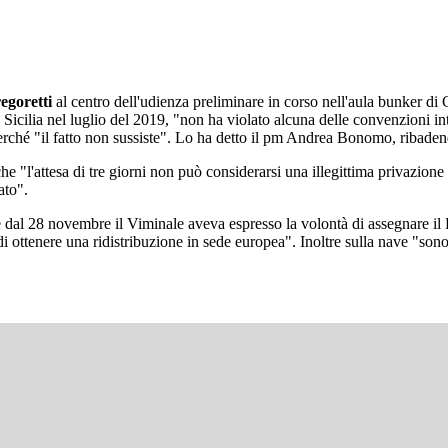
egoretti
al centro dell'udienza preliminare in corso nell'aula bunker di 
icilia nel luglio del 2019, "non ha violato alcuna delle convenzioni int
perché "il fatto non sussiste". Lo ha detto il pm Andrea Bonomo, ribaden
he "l'attesa di tre giorni non può considerarsi una illegittima privazione 
ato".
 e dal 28 novembre il Viminale aveva espresso la volontà di assegnare il P
i ottenere una ridistribuzione in sede europea". Inoltre sulla nave "sono 