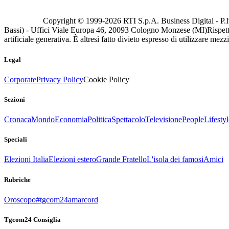
Copyright © 1999-
2026
RTI S.p.A. Business Digital - P.I
Bassi) - Uffici Viale Europa 46, 20093 Cologno Monzese (MI)
Rispett
artificiale generativa. È altresì fatto divieto espresso di utilizzare mez
Legal
Corporate
Privacy Policy
Cookie Policy
Sezioni
Cronaca
Mondo
Economia
Politica
Spettacolo
Televisione
People
Lifestyl
Speciali
Elezioni Italia
Elezioni estero
Grande Fratello
L'isola dei famosi
Amici
Rubriche
Oroscopo
#tgcom24amarcord
Tgcom24 Consiglia