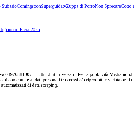
 Subasio
Comingsoon
Superguidatv
Zuppa di Porro
Non Sprecare
Cotto 
tigiano in Fiera 2025
va 03976881007 - Tutti i diritti riservati - Per la pubblicità Mediamon
o ai contenuti e ai dati personali trasmessi e/o riprodotti è vietata ogni 
zi automatizzati di data scraping.