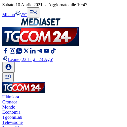
Sabato 10 Aprile 2021
-
Aggiornato alle
19:47
Milano
25°
Leone
(23 Lug - 23 Ago)
Ultim'ora
Cronaca
Mondo
Economia
TgcomLab
Televisione