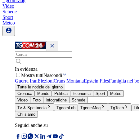
TgcomMag
Video
Schede
Sport
Meteo
In evidenza
Mostra tutti
Nascondi
Guerra Iran
Elezioni
Crans Montana
Epstein Files
Famiglia nel b
Tutte le notizie del giorno
Cronaca
Mondo
Politica
Economia
Sport
Meteo
Video
Foto
Infografiche
Schede
Tv & Spettacolo
TgcomLab
TgcomMag
TgTech
Lif
Chi siamo
Seguici anche su