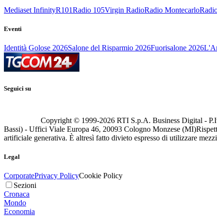
Mediaset Infinity
R101
Radio 105
Virgin Radio
Radio Montecarlo
Radio
Eventi
Identità Golose 2026
Salone del Risparmio 2026
Fuorisalone 2026
L'Ar
Seguici su
Copyright © 1999-
2026
RTI S.p.A. Business Digital - P.I
Bassi) - Uffici Viale Europa 46, 20093 Cologno Monzese (MI)
Rispett
artificiale generativa. È altresì fatto divieto espresso di utilizzare mez
Legal
Corporate
Privacy Policy
Cookie Policy
Sezioni
Cronaca
Mondo
Economia