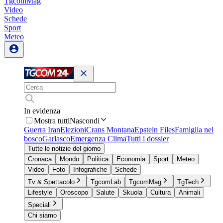
TgcomMag
Video
Schede
Sport
Meteo
In evidenza
Mostra tutti
Nascondi
Guerra Iran
Elezioni
Crans Montana
Epstein Files
Famiglia nel
bosco
Garlasco
Emergenza Clima
Tutti i dossier
Tutte le notizie del giorno
Cronaca
Mondo
Politica
Economia
Sport
Meteo
Video
Foto
Infografiche
Schede
Tv & Spettacolo
TgcomLab
TgcomMag
TgTech
Lifestyle
Oroscopo
Salute
Skuola
Cultura
Animali
Speciali
Chi siamo