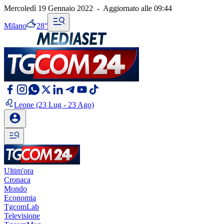
Mercoledì 19 Gennaio 2022
-
Aggiornato alle
09:44
Milano
28°
Leone
(23 Lug - 23 Ago)
Ultim'ora
Cronaca
Mondo
Economia
TgcomLab
Televisione