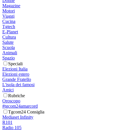
Donne
Magazine
Motori
Viaggi
Cucina
Tgtech
E-Planet
Cultura
Salute
Scuola
Animali
Spazio
Speciali
Elezioni Italia
Elezioni estero
Grande Fratello
L'isola dei famosi
Amici
Rubriche
Oroscopo
#tgcom24amarcord
Tgcom24 Consiglia
Mediaset Infinity
R101
Radio 105