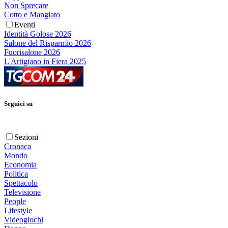
Non Sprecare
Cotto e Mangiato
Eventi
Identità Golose 2026
Salone del Risparmio 2026
Fuorisalone 2026
L'Artigiano in Fiera 2025
Seguici su
Sezioni
Cronaca
Mondo
Economia
Politica
Spettacolo
Televisione
People
Lifestyle
Videogiochi