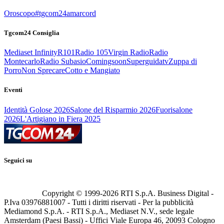
Oroscopo
#tgcom24amarcord
Tgcom24 Consiglia
Mediaset Infinity
R101
Radio 105
Virgin Radio
Radio
Montecarlo
Radio Subasio
Comingsoon
Superguidatv
Zuppa di
Porro
Non Sprecare
Cotto e Mangiato
Eventi
Identità Golose 2026
Salone del Risparmio 2026
Fuorisalone
2026
L'Artigiano in Fiera 2025
Seguici su
Copyright © 1999-
2026
RTI S.p.A. Business Digital -
P.Iva 03976881007 - Tutti i diritti riservati - Per la pubblicità
Mediamond S.p.A. - RTI S.p.A., Mediaset N.V., sede legale
Amsterdam (Paesi Bassi) - Uffici Viale Europa 46, 20093 Cologno