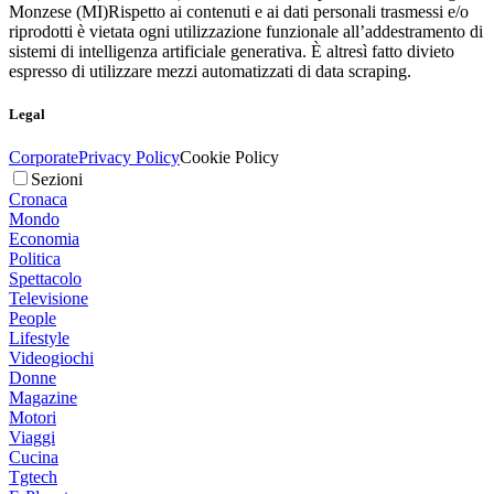
Monzese (MI)
Rispetto ai contenuti e ai dati personali trasmessi e/o
riprodotti è vietata ogni utilizzazione funzionale all’addestramento di
sistemi di intelligenza artificiale generativa. È altresì fatto divieto
espresso di utilizzare mezzi automatizzati di data scraping.
Legal
Corporate
Privacy Policy
Cookie Policy
Sezioni
Cronaca
Mondo
Economia
Politica
Spettacolo
Televisione
People
Lifestyle
Videogiochi
Donne
Magazine
Motori
Viaggi
Cucina
Tgtech