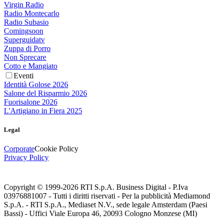
Virgin Radio
Radio Montecarlo
Radio Subasio
Comingsoon
Superguidatv
Zuppa di Porro
Non Sprecare
Cotto e Mangiato
Eventi
Identità Golose 2026
Salone del Risparmio 2026
Fuorisalone 2026
L'Artigiano in Fiera 2025
Legal
Corporate
Cookie Policy
Privacy Policy
Copyright © 1999-
2026
RTI S.p.A. Business Digital - P.Iva
03976881007 - Tutti i diritti riservati - Per la pubblicità Mediamond
S.p.A. - RTI S.p.A., Mediaset N.V., sede legale Amsterdam (Paesi
Bassi) - Uffici Viale Europa 46, 20093 Cologno Monzese (MI)