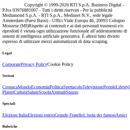
Copyright © 1999-
2026
RTI S.p.A. Business Digital -
P.Iva 03976881007 - Tutti i diritti riservati - Per la pubblicità
Mediamond S.p.A. - RTI S.p.A., Mediaset N.V., sede legale
Amsterdam (Paesi Bassi) - Uffici Viale Europa 46, 20093 Cologno
Monzese (MI)
Rispetto ai contenuti e ai dati personali trasmessi e/o
riprodotti è vietata ogni utilizzazione funzionale all’addestramento di
sistemi di intelligenza artificiale generativa. È altresì fatto divieto
espresso di utilizzare mezzi automatizzati di data scraping.
Legal
Corporate
Privacy Policy
Cookie Policy
Sezioni
Cronaca
Mondo
Economia
Politica
Spettacolo
Televisione
People
Lifestyl
Planet
Cultura
Salute
Scuola
Animali
Spazio
Speciali
Elezioni Italia
Elezioni estero
Grande Fratello
L'isola dei famosi
Amici
Rubriche