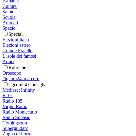
E-Planet
Cultura
Salute
Scuola
Animali
Spazio
Speciali
Elezioni Italia
Elezioni estero
Grande Fratello
L'isola dei famosi
Amici
Rubriche
Oroscopo
#tgcom24amarcord
Tgcom24 Consiglia
Mediaset Infinity
R101
Radio 105
Virgin Radio
Radio Montecarlo
Radio Subasio
Comingsoon
Superguidatv
Zuppa di Porro