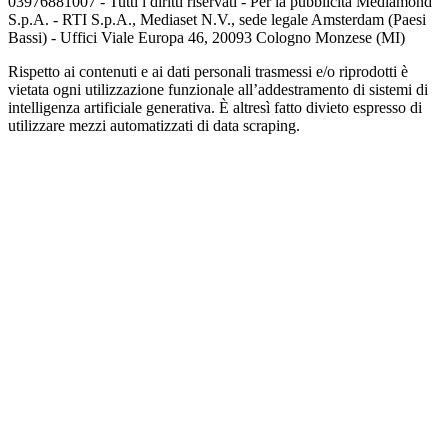
03976881007 - Tutti i diritti riservati - Per la pubblicità Mediamond
S.p.A. - RTI S.p.A., Mediaset N.V., sede legale Amsterdam (Paesi
Bassi) - Uffici Viale Europa 46, 20093 Cologno Monzese (MI)
Rispetto ai contenuti e ai dati personali trasmessi e/o riprodotti è
vietata ogni utilizzazione funzionale all’addestramento di sistemi di
intelligenza artificiale generativa. È altresì fatto divieto espresso di
utilizzare mezzi automatizzati di data scraping.