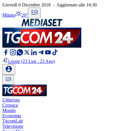
Giovedì 6 Dicembre 2018
-
Aggiornato alle
16:30
Milano
29°
Leone
(23 Lug - 23 Ago)
Ultim'ora
Cronaca
Mondo
Economia
TgcomLab
Televisione