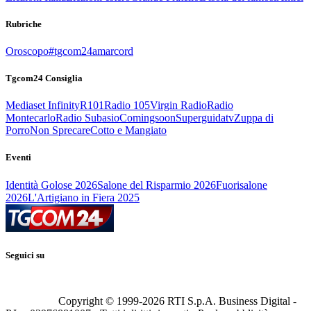
Rubriche
Oroscopo
#tgcom24amarcord
Tgcom24 Consiglia
Mediaset Infinity
R101
Radio 105
Virgin Radio
Radio
Montecarlo
Radio Subasio
Comingsoon
Superguidatv
Zuppa di
Porro
Non Sprecare
Cotto e Mangiato
Eventi
Identità Golose 2026
Salone del Risparmio 2026
Fuorisalone
2026
L'Artigiano in Fiera 2025
Seguici su
Copyright © 1999-
2026
RTI S.p.A. Business Digital -