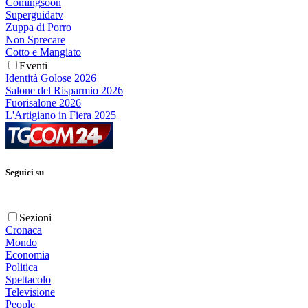
Comingsoon
Superguidatv
Zuppa di Porro
Non Sprecare
Cotto e Mangiato
Eventi
Identità Golose 2026
Salone del Risparmio 2026
Fuorisalone 2026
L'Artigiano in Fiera 2025
Seguici su
Sezioni
Cronaca
Mondo
Economia
Politica
Spettacolo
Televisione
People