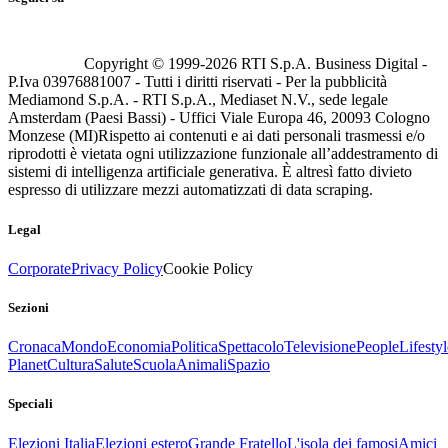
Copyright © 1999-
2026
RTI S.p.A. Business Digital -
P.Iva 03976881007 - Tutti i diritti riservati - Per la pubblicità
Mediamond S.p.A. - RTI S.p.A., Mediaset N.V., sede legale
Amsterdam (Paesi Bassi) - Uffici Viale Europa 46, 20093 Cologno
Monzese (MI)
Rispetto ai contenuti e ai dati personali trasmessi e/o
riprodotti è vietata ogni utilizzazione funzionale all’addestramento di
sistemi di intelligenza artificiale generativa. È altresì fatto divieto
espresso di utilizzare mezzi automatizzati di data scraping.
Legal
Corporate
Privacy Policy
Cookie Policy
Sezioni
Cronaca
Mondo
Economia
Politica
Spettacolo
Televisione
People
Lifestyl
Planet
Cultura
Salute
Scuola
Animali
Spazio
Speciali
Elezioni Italia
Elezioni estero
Grande Fratello
L'isola dei famosi
Amici