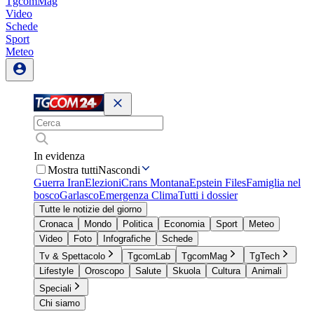
TgcomMag
Video
Schede
Sport
Meteo
In evidenza
Mostra tutti
Nascondi
Guerra Iran
Elezioni
Crans Montana
Epstein Files
Famiglia nel
bosco
Garlasco
Emergenza Clima
Tutti i dossier
Tutte le notizie del giorno
Cronaca
Mondo
Politica
Economia
Sport
Meteo
Video
Foto
Infografiche
Schede
Tv & Spettacolo
TgcomLab
TgcomMag
TgTech
Lifestyle
Oroscopo
Salute
Skuola
Cultura
Animali
Speciali
Chi siamo