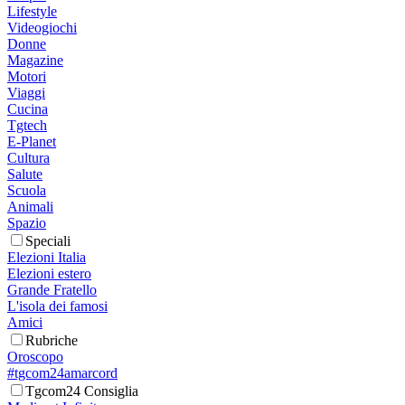
Lifestyle
Videogiochi
Donne
Magazine
Motori
Viaggi
Cucina
Tgtech
E-Planet
Cultura
Salute
Scuola
Animali
Spazio
Speciali
Elezioni Italia
Elezioni estero
Grande Fratello
L'isola dei famosi
Amici
Rubriche
Oroscopo
#tgcom24amarcord
Tgcom24 Consiglia