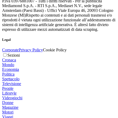
P.Iva 03976881007 - Tutti i diritti riservati - Per la pubblicità
Mediamond S.p.A. - RTI S.p.A., Mediaset N.V., sede legale
Amsterdam (Paesi Bassi) - Uffici Viale Europa 46, 20093 Cologno
Monzese (MI)
Rispetto ai contenuti e ai dati personali trasmessi e/o
riprodotti è vietata ogni utilizzazione funzionale all’addestramento di
sistemi di intelligenza artificiale generativa. È altresì fatto divieto
espresso di utilizzare mezzi automatizzati di data scraping.
Legal
Corporate
Privacy Policy
Cookie Policy
Sezioni
Cronaca
Mondo
Economia
Politica
Spettacolo
Televisione
People
Lifestyle
Videogiochi
Donne
Magazine
Motori
Viaggi