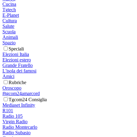
Cucina
Tgtech
E-Planet
Cultura
Salute
Scuola
Animali
Spazio
Speciali
Elezioni Italia
Elezioni estero
Grande Fratello
L'isola dei famosi
Amici
Rubriche
Oroscopo
#tgcom24amarcord
Tgcom24 Consiglia
Mediaset Infinity
R101
Radio 105
Virgin Radio
Radio Montecarlo
Radio Subasio