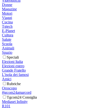
Videogiochi
Donne
Magazine
Motori
Viaggi
Cucina
Tgtech
E-Planet
Cultura
Salute
Scuola
Animali
Spazio
Speciali
Elezioni Italia
Elezioni estero
Grande Fratello
L'isola dei famosi
Amici
Rubriche
Oroscopo
#tgcom24amarcord
Tgcom24 Consiglia
Mediaset Infinity
R101