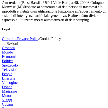
Amsterdam (Paesi Bassi) - Uffici Viale Europa 46, 20093 Cologno
Monzese (MI)
Rispetto ai contenuti e ai dati personali trasmessi e/o
riprodotti è vietata ogni utilizzazione funzionale all’addestramento di
sistemi di intelligenza artificiale generativa. È altresì fatto divieto
espresso di utilizzare mezzi automatizzati di data scraping.
Legal
Corporate
Privacy Policy
Cookie Policy
Sezioni
Cronaca
Mondo
Economia
Politica
Spettacolo
Televisione
People
Lifestyle
Videogiochi
Donne
Magazine
Motori
Viaggi
Cucina