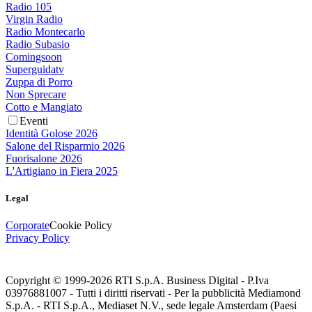
Radio 105
Virgin Radio
Radio Montecarlo
Radio Subasio
Comingsoon
Superguidatv
Zuppa di Porro
Non Sprecare
Cotto e Mangiato
Eventi
Identità Golose 2026
Salone del Risparmio 2026
Fuorisalone 2026
L'Artigiano in Fiera 2025
Legal
Corporate
Cookie Policy
Privacy Policy
Copyright © 1999-
2026
RTI S.p.A. Business Digital - P.Iva
03976881007 - Tutti i diritti riservati - Per la pubblicità Mediamond
S.p.A. - RTI S.p.A., Mediaset N.V., sede legale Amsterdam (Paesi