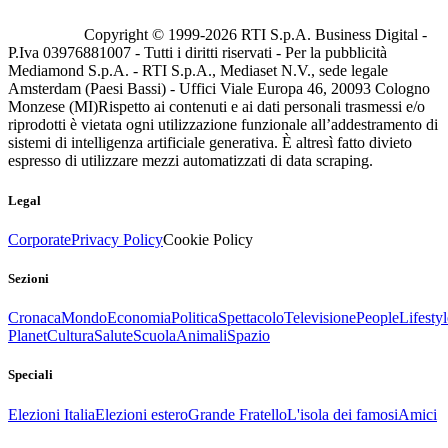
Copyright © 1999-
2026
RTI S.p.A. Business Digital -
P.Iva 03976881007 - Tutti i diritti riservati - Per la pubblicità
Mediamond S.p.A. - RTI S.p.A., Mediaset N.V., sede legale
Amsterdam (Paesi Bassi) - Uffici Viale Europa 46, 20093 Cologno
Monzese (MI)
Rispetto ai contenuti e ai dati personali trasmessi e/o
riprodotti è vietata ogni utilizzazione funzionale all’addestramento di
sistemi di intelligenza artificiale generativa. È altresì fatto divieto
espresso di utilizzare mezzi automatizzati di data scraping.
Legal
Corporate
Privacy Policy
Cookie Policy
Sezioni
Cronaca
Mondo
Economia
Politica
Spettacolo
Televisione
People
Lifestyl
Planet
Cultura
Salute
Scuola
Animali
Spazio
Speciali
Elezioni Italia
Elezioni estero
Grande Fratello
L'isola dei famosi
Amici