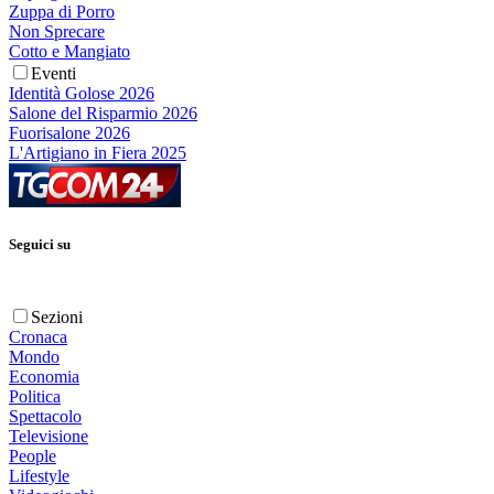
Zuppa di Porro
Non Sprecare
Cotto e Mangiato
Eventi
Identità Golose 2026
Salone del Risparmio 2026
Fuorisalone 2026
L'Artigiano in Fiera 2025
Seguici su
Sezioni
Cronaca
Mondo
Economia
Politica
Spettacolo
Televisione
People
Lifestyle