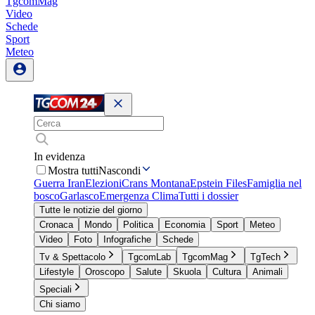
TgcomMag
Video
Schede
Sport
Meteo
In evidenza
Mostra tutti
Nascondi
Guerra Iran
Elezioni
Crans Montana
Epstein Files
Famiglia nel
bosco
Garlasco
Emergenza Clima
Tutti i dossier
Tutte le notizie del giorno
Cronaca
Mondo
Politica
Economia
Sport
Meteo
Video
Foto
Infografiche
Schede
Tv & Spettacolo
TgcomLab
TgcomMag
TgTech
Lifestyle
Oroscopo
Salute
Skuola
Cultura
Animali
Speciali
Chi siamo