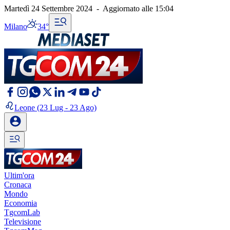
Martedì 24 Settembre 2024
-
Aggiornato alle
15:04
Milano
34°
Leone
(23 Lug - 23 Ago)
Ultim'ora
Cronaca
Mondo
Economia
TgcomLab
Televisione