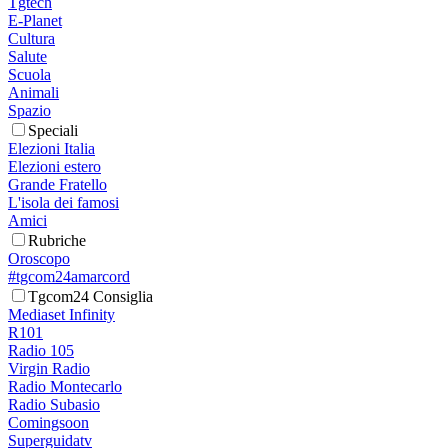
Tgtech
E-Planet
Cultura
Salute
Scuola
Animali
Spazio
Speciali
Elezioni Italia
Elezioni estero
Grande Fratello
L'isola dei famosi
Amici
Rubriche
Oroscopo
#tgcom24amarcord
Tgcom24 Consiglia
Mediaset Infinity
R101
Radio 105
Virgin Radio
Radio Montecarlo
Radio Subasio
Comingsoon
Superguidatv