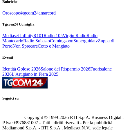
Rubriche
Oroscopo
#tgcom24amarcord
Tgcom24 Consiglia
Mediaset Infinity
R101
Radio 105
Virgin Radio
Radio
Montecarlo
Radio Subasio
Comingsoon
Superguidatv
Zuppa di
Porro
Non Sprecare
Cotto e Mangiato
Eventi
Identità Golose 2026
Salone del Risparmio 2026
Fuorisalone
2026
L'Artigiano in Fiera 2025
Seguici su
Copyright © 1999-
2026
RTI S.p.A. Business Digital -
P.Iva 03976881007 - Tutti i diritti riservati - Per la pubblicità
Mediamond S.p.A. - RTI S.p.A., Mediaset N.V., sede legale