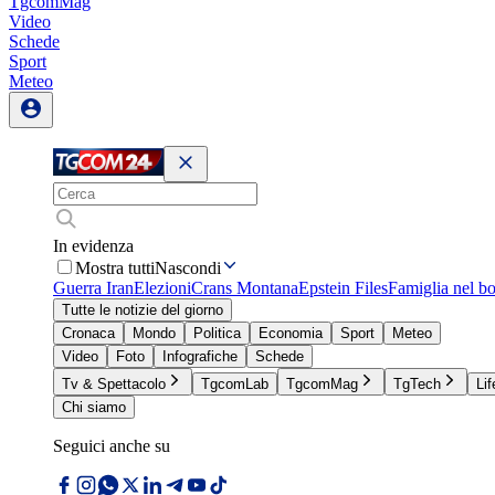
TgcomMag
Video
Schede
Sport
Meteo
In evidenza
Mostra tutti
Nascondi
Guerra Iran
Elezioni
Crans Montana
Epstein Files
Famiglia nel b
Tutte le notizie del giorno
Cronaca
Mondo
Politica
Economia
Sport
Meteo
Video
Foto
Infografiche
Schede
Tv & Spettacolo
TgcomLab
TgcomMag
TgTech
Lif
Chi siamo
Seguici anche su