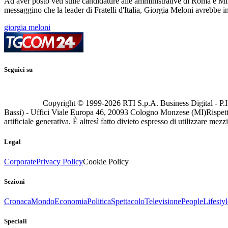
Ad aver posto veti sulle candidature alle amministrative di Roma e Mila
messaggino che la leader di Fratelli d'Italia, Giorgia Meloni avrebbe in
giorgia meloni
Seguici su
Copyright © 1999-
2026
RTI S.p.A. Business Digital - P.I
Bassi) - Uffici Viale Europa 46, 20093 Cologno Monzese (MI)
Rispett
artificiale generativa. È altresì fatto divieto espresso di utilizzare mez
Legal
Corporate
Privacy Policy
Cookie Policy
Sezioni
Cronaca
Mondo
Economia
Politica
Spettacolo
Televisione
People
Lifestyl
Speciali