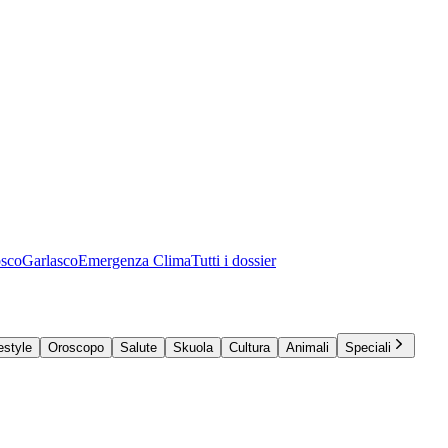
osco
Garlasco
Emergenza Clima
Tutti i dossier
estyle
Oroscopo
Salute
Skuola
Cultura
Animali
Speciali