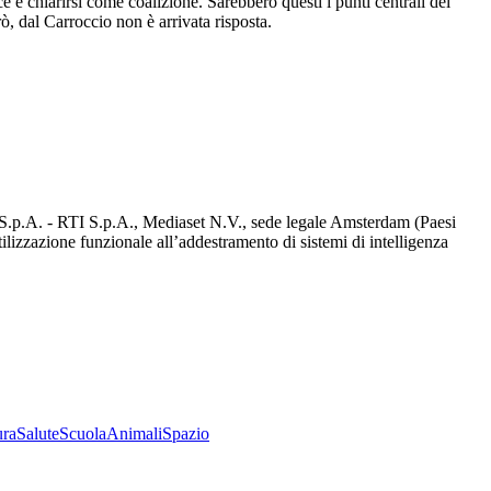
e e chiarirsi come coalizione. Sarebbero questi i punti centrali del
ò, dal Carroccio non è arrivata risposta.
d S.p.A. - RTI S.p.A., Mediaset N.V., sede legale Amsterdam (Paesi
utilizzazione funzionale all’addestramento di sistemi di intelligenza
ura
Salute
Scuola
Animali
Spazio