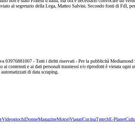
no non è stato Fratelli d'Italia, ma ora è necessario convocare un vertic
viato al segretario della Lega, Matteo Salvini. Secondo fonti di FdI, per
va 03976881007 - Tutti i diritti riservati - Per la pubblicità Mediamon
o ai contenuti e ai dati personali trasmessi e/o riprodotti è vietata ogni 
zi automatizzati di data scraping.
e
Videogiochi
Donne
Magazine
Motori
Viaggi
Cucina
Tgtech
E-Planet
Cult