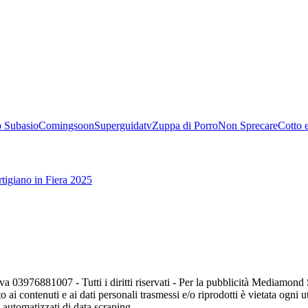
 Subasio
Comingsoon
Superguidatv
Zuppa di Porro
Non Sprecare
Cotto 
tigiano in Fiera 2025
va 03976881007 - Tutti i diritti riservati - Per la pubblicità Mediamon
o ai contenuti e ai dati personali trasmessi e/o riprodotti è vietata ogni 
zi automatizzati di data scraping.