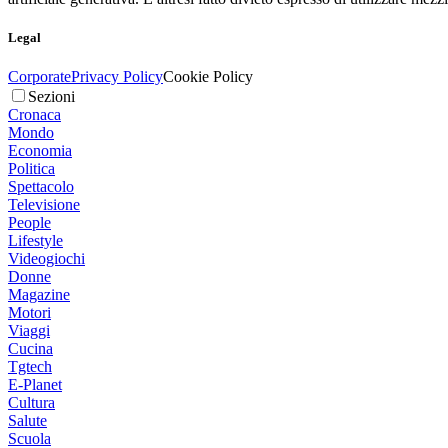
Legal
Corporate
Privacy Policy
Cookie Policy
Sezioni
Cronaca
Mondo
Economia
Politica
Spettacolo
Televisione
People
Lifestyle
Videogiochi
Donne
Magazine
Motori
Viaggi
Cucina
Tgtech
E-Planet
Cultura
Salute
Scuola