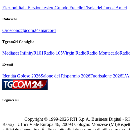
Elezioni Italia
Elezioni estero
Grande Fratello
L'isola dei famosi
Amici
Rubriche
Oroscopo
#tgcom24amarcord
Tgcom24 Consiglia
Mediaset Infinity
R101
Radio 105
Virgin Radio
Radio Montecarlo
Radio
Eventi
Identità Golose 2026
Salone del Risparmio 2026
Fuorisalone 2026
L'Ar
Seguici su
Copyright © 1999-
2026
RTI S.p.A. Business Digital - P.I
Bassi) - Uffici Viale Europa 46, 20093 Cologno Monzese (MI)
Rispett
artificiale generativa. È altresì fatto divieto espresso di utilizzare mez