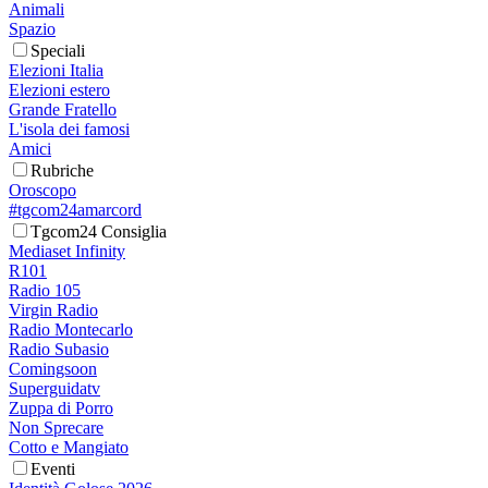
Animali
Spazio
Speciali
Elezioni Italia
Elezioni estero
Grande Fratello
L'isola dei famosi
Amici
Rubriche
Oroscopo
#tgcom24amarcord
Tgcom24 Consiglia
Mediaset Infinity
R101
Radio 105
Virgin Radio
Radio Montecarlo
Radio Subasio
Comingsoon
Superguidatv
Zuppa di Porro
Non Sprecare
Cotto e Mangiato
Eventi