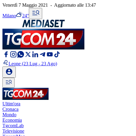
Venerdì 7 Maggio 2021
-
Aggiornato alle
13:47
Milano
24°
Leone
(23 Lug - 23 Ago)
Ultim'ora
Cronaca
Mondo
Economia
TgcomLab
Televisione