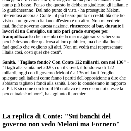
punto più basso. Penso che questo lo debbano giudicare gli italiani e
lo giudicheranno. Dal mio punto di vista - ha proseguito Meloni
riferendosi ancora a Conte
- il più basso punto di credibilità che ho
visto da un governo italiano all'estero è un altro. Non mi vedrete
mai, finché governo questa nazione,
rincorrere al bar, durante i
lavori di un Consiglio, un mio pari grado europeo per
tranquillizzarlo
che i membri della mia maggioranza scherzano
perché devono dire qualcosa al loro pubblico, ma che alla fine si
farà quello che vogliono gli altri. Non mi vedrà mai rappresentare
l'Italia così, costi quel che costi".
Sanità, "Tagliato fondo? Con Conte 122 miliardi, con noi 136" -
"I tagli alla sanità: nel 2020, con il Covid, il fondo era di 122
miliardi, oggi con il governo Meloni è a 136 miliardi. Voglio
spiegare agli italiani come fanno i partiti dell'opposizione a dire che
abbiamo tagliato i fondi alla sanità. Loro lo considerano in rapporto
al Pil. E siccome con loro il Pil crollava e invece con noi cresce la
percentuale è minore", ha aggiunto il premier.
La replica di Conte: "Sui banchi del
governo non vedo Meloni ma Fornero"