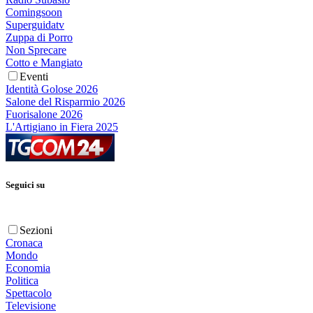
Comingsoon
Superguidatv
Zuppa di Porro
Non Sprecare
Cotto e Mangiato
Eventi
Identità Golose 2026
Salone del Risparmio 2026
Fuorisalone 2026
L'Artigiano in Fiera 2025
Seguici su
Sezioni
Cronaca
Mondo
Economia
Politica
Spettacolo
Televisione