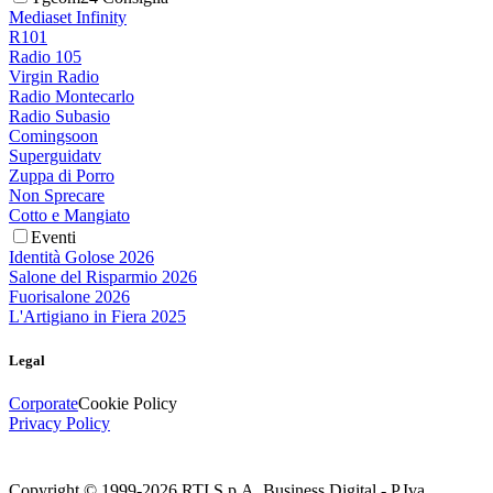
Mediaset Infinity
R101
Radio 105
Virgin Radio
Radio Montecarlo
Radio Subasio
Comingsoon
Superguidatv
Zuppa di Porro
Non Sprecare
Cotto e Mangiato
Eventi
Identità Golose 2026
Salone del Risparmio 2026
Fuorisalone 2026
L'Artigiano in Fiera 2025
Legal
Corporate
Cookie Policy
Privacy Policy
Copyright © 1999-
2026
RTI S.p.A. Business Digital - P.Iva