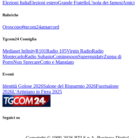
Elezioni Italia
Elezioni estero
Grande Fratello
L'isola dei famosi
Amici
Rubriche
Oroscopo
#tgcom24amarcord
Tgcom24 Consiglia
Mediaset Infinity
R101
Radio 105
Virgin Radio
Radio
Montecarlo
Radio Subasio
Comingsoon
Superguidatv
Zuppa di
Porro
Non Sprecare
Cotto e Mangiato
Eventi
Identità Golose 2026
Salone del Risparmio 2026
Fuorisalone
2026
L'Artigiano in Fiera 2025
Seguici su
Copyright © 1999-
2026
RTI S.p.A. Business Digital -