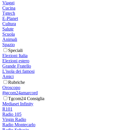
Viaggi
Cucina
Tgtech
E-Planet
Cultura
Salute
Scuola
Animali
Spazio
Speciali
Elezioni Italia
Elezioni estero
Grande Fratello
L'isola dei famosi
Amici
Rubriche
Oroscopo
#tgcom24amarcord
Tgcom24 Consiglia
Mediaset Infinity
R101
Radio 105
Virgin Radio
Radio Montecarlo
Radio Subasio