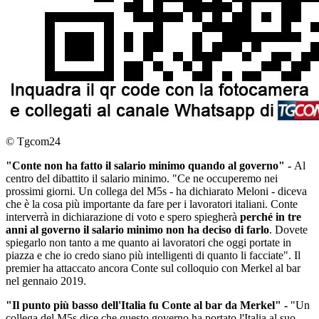
© Tgcom24
"Conte non
ha fatto il salario minimo
quando al governo" -
Al
centro del dibattito il salario minimo. "Ce ne occuperemo nei
prossimi giorni. Un collega del M5s - ha dichiarato Meloni - diceva
che è la cosa più importante da fare per i lavoratori italiani. Conte
interverrà in dichiarazione di voto e spero spiegherà
perché in tre
anni al governo il salario minimo non ha deciso di farlo
. Dovete
spiegarlo non tanto a me quanto ai lavoratori che oggi portate in
piazza e che io credo siano più intelligenti di quanto li facciate". Il
premier ha attaccato ancora Conte sul colloquio con Merkel al bar
nel gennaio 2019.
"Il punto più basso dell'Italia fu Conte al bar da Merkel" -
"Un
collega del M5s dice che questo governo ha portato l'Italia al suo