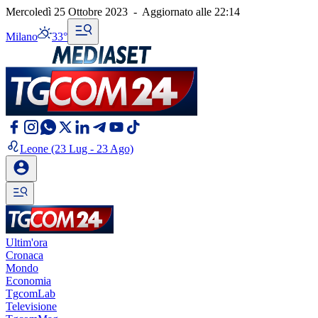
Mercoledì 25 Ottobre 2023
-
Aggiornato alle
22:14
Milano
33°
Leone
(23 Lug - 23 Ago)
Ultim'ora
Cronaca
Mondo
Economia
TgcomLab
Televisione