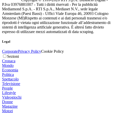
P.Iva 03976881007 - Tutti i diritti riservati - Per la pubblicità
Mediamond S.p.A. - RTI S.p.A., Mediaset N.V., sede legale
Amsterdam (Paesi Bassi) - Uffici Viale Europa 46, 20093 Cologno
Monzese (MI)
Rispetto ai contenuti e ai dati personali trasmessi e/o
riprodotti è vietata ogni utilizzazione funzionale all’addestramento di
sistemi di intelligenza artificiale generativa. È altresì fatto divieto
espresso di utilizzare mezzi automatizzati di data scraping.
Legal
Corporate
Privacy Policy
Cookie Policy
Sezioni
Cronaca
Mondo
Economia
Politica
Spettacolo
Televisione
People
Lifestyle
Videogiochi
Donne
Magazine
Motori