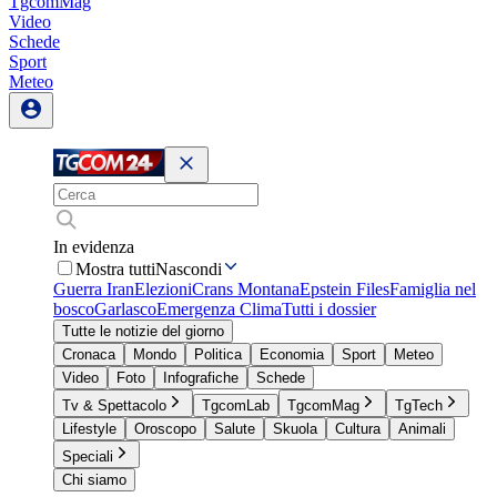
TgcomMag
Video
Schede
Sport
Meteo
In evidenza
Mostra tutti
Nascondi
Guerra Iran
Elezioni
Crans Montana
Epstein Files
Famiglia nel
bosco
Garlasco
Emergenza Clima
Tutti i dossier
Tutte le notizie del giorno
Cronaca
Mondo
Politica
Economia
Sport
Meteo
Video
Foto
Infografiche
Schede
Tv & Spettacolo
TgcomLab
TgcomMag
TgTech
Lifestyle
Oroscopo
Salute
Skuola
Cultura
Animali
Speciali
Chi siamo