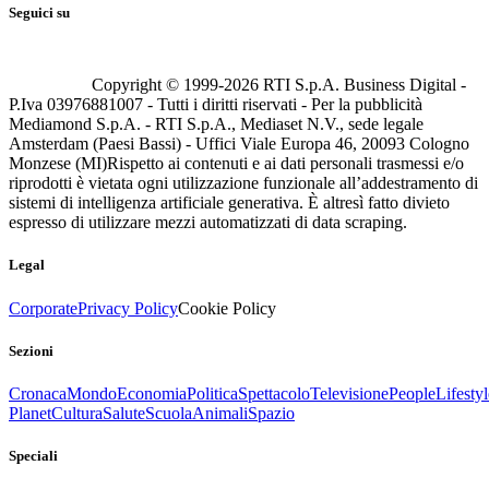
Seguici su
Copyright © 1999-
2026
RTI S.p.A. Business Digital -
P.Iva 03976881007 - Tutti i diritti riservati - Per la pubblicità
Mediamond S.p.A. - RTI S.p.A., Mediaset N.V., sede legale
Amsterdam (Paesi Bassi) - Uffici Viale Europa 46, 20093 Cologno
Monzese (MI)
Rispetto ai contenuti e ai dati personali trasmessi e/o
riprodotti è vietata ogni utilizzazione funzionale all’addestramento di
sistemi di intelligenza artificiale generativa. È altresì fatto divieto
espresso di utilizzare mezzi automatizzati di data scraping.
Legal
Corporate
Privacy Policy
Cookie Policy
Sezioni
Cronaca
Mondo
Economia
Politica
Spettacolo
Televisione
People
Lifestyl
Planet
Cultura
Salute
Scuola
Animali
Spazio
Speciali