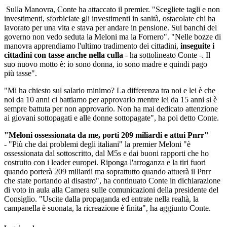
Sulla Manovra, Conte ha attaccato il premier. "Scegliete tagli e non
investimenti, sforbiciate gli investimenti in sanità, ostacolate chi ha
lavorato per una vita e stava per andare in pensione. Sui banchi del
governo non vedo seduta la Meloni ma la Fornero". "Nelle bozze di
manovra apprendiamo l'ultimo tradimento dei cittadini,
inseguite i
cittadini con tasse anche nella culla
- ha sottolineato Conte -. Il
suo nuovo motto è: io sono donna, io sono madre e quindi pago
più tasse".
"Mi ha chiesto sul salario minimo? La differenza tra noi e lei è che
noi da 10 anni ci battiamo per approvarlo mentre lei da 15 anni si è
sempre battuta per non approvarlo. Non ha mai dedicato attenzione
ai giovani sottopagati e alle donne sottopagate", ha poi detto Conte.
"Meloni ossessionata da me, porti 209 miliardi e attui Pnrr"
-
"Più che dai problemi degli italiani" la premier Meloni "è
ossessionata dal sottoscritto, dal M5s e dai buoni rapporti che ho
costruito con i leader europei. Riponga l'arroganza e la tiri fuori
quando porterà 209 miliardi ma soprattutto quando attuerà il Pnrr
che state portando al disastro", ha continuato Conte in dichiarazione
di voto in aula alla Camera sulle comunicazioni della presidente del
Consiglio. "Uscite dalla propaganda ed entrate nella realtà, la
campanella è suonata, la ricreazione è finita", ha aggiunto Conte.