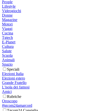
People
Lifestyle
Videogiochi
Donne
Magazine
Motori
Viaggi
Cucina
Tgtech
E-Planet
Cultura
Salute
Scuola
Animali
Spazio
Speciali
Elezioni Italia
Elezioni estero
Grande Fratello
L'isola dei famosi
Amici
Rubriche
Oroscopo
#tgcom24amarcord
Tgcom24 Consiglia