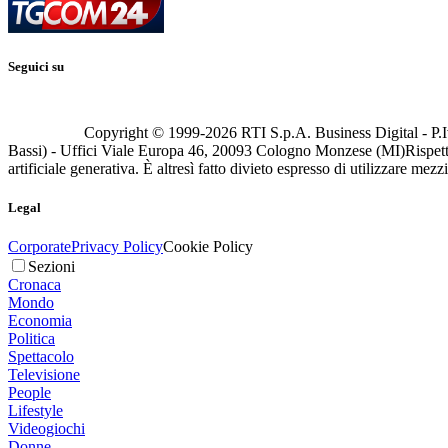
Seguici su
Copyright © 1999-
2026
RTI S.p.A. Business Digital - P.I
Bassi) - Uffici Viale Europa 46, 20093 Cologno Monzese (MI)
Rispett
artificiale generativa. È altresì fatto divieto espresso di utilizzare mez
Legal
Corporate
Privacy Policy
Cookie Policy
Sezioni
Cronaca
Mondo
Economia
Politica
Spettacolo
Televisione
People
Lifestyle
Videogiochi
Donne