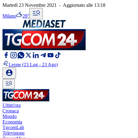
Martedì 23 Novembre 2021
-
Aggiornato alle
13:18
Milano
28°
Leone
(23 Lug - 23 Ago)
Ultim'ora
Cronaca
Mondo
Economia
TgcomLab
Televisione