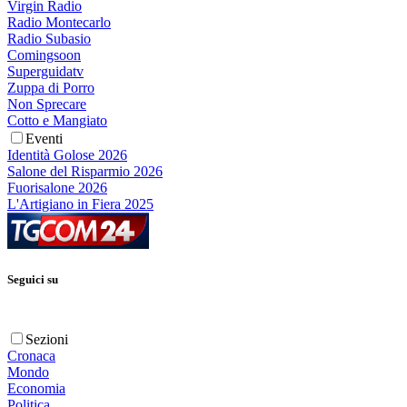
Virgin Radio
Radio Montecarlo
Radio Subasio
Comingsoon
Superguidatv
Zuppa di Porro
Non Sprecare
Cotto e Mangiato
Eventi
Identità Golose 2026
Salone del Risparmio 2026
Fuorisalone 2026
L'Artigiano in Fiera 2025
Seguici su
Sezioni
Cronaca
Mondo
Economia
Politica