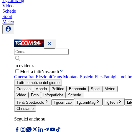
TgcomMag
Video
Schede
Sport
Meteo
In evidenza
Mostra tutti
Nascondi
Guerra Iran
Elezioni
Crans Montana
Epstein Files
Famiglia nel b
Tutte le notizie del giorno
Cronaca
Mondo
Politica
Economia
Sport
Meteo
Video
Foto
Infografiche
Schede
Tv & Spettacolo
TgcomLab
TgcomMag
TgTech
Lif
Chi siamo
Seguici anche su