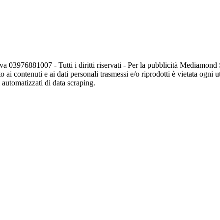
va 03976881007 - Tutti i diritti riservati - Per la pubblicità Mediamon
o ai contenuti e ai dati personali trasmessi e/o riprodotti è vietata ogni 
zi automatizzati di data scraping.