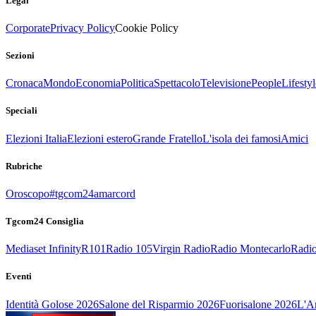
Legal
Corporate
Privacy Policy
Cookie Policy
Sezioni
Cronaca
Mondo
Economia
Politica
Spettacolo
Televisione
People
Lifestyl
Speciali
Elezioni Italia
Elezioni estero
Grande Fratello
L'isola dei famosi
Amici
Rubriche
Oroscopo
#tgcom24amarcord
Tgcom24 Consiglia
Mediaset Infinity
R101
Radio 105
Virgin Radio
Radio Montecarlo
Radio
Eventi
Identità Golose 2026
Salone del Risparmio 2026
Fuorisalone 2026
L'Ar