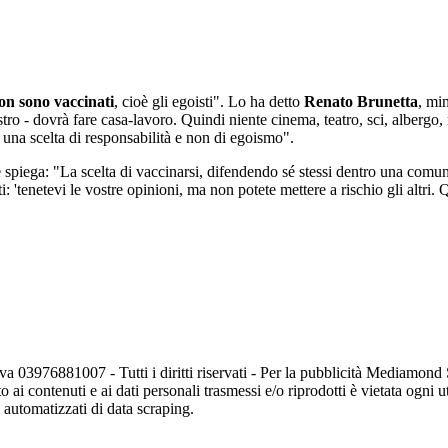
non sono vaccinati
, cioè gli egoisti". Lo ha detto
Renato Brunetta
, mi
ro - dovrà fare casa-lavoro. Quindi niente cinema, teatro, sci, albergo, r
to una scelta di responsabilità e non di egoismo".
e spiega: "La scelta di vaccinarsi, difendendo sé stessi dentro una comun
'tenetevi le vostre opinioni, ma non potete mettere a rischio gli altri.
va 03976881007 - Tutti i diritti riservati - Per la pubblicità Mediamon
o ai contenuti e ai dati personali trasmessi e/o riprodotti è vietata ogni 
zi automatizzati di data scraping.