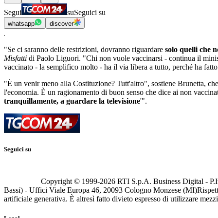
Segui
su
Seguici su
whatsapp
discover
"Se ci saranno delle restrizioni, dovranno riguardare
solo quelli che 
Misfatti
di Paolo Liguori. "Chi non vuole vaccinarsi - continua il minist
vaccinato - la semplifico molto - ha il via libera a tutto, perché ha fat
"È un venir meno alla Costituzione? Tutt'altro", sostiene Brunetta, ch
l'economia. È un ragionamento di buon senso che dice ai non vaccinati: 
tranquillamente, a guardare la televisione
'".
Seguici su
Copyright © 1999-
2026
RTI S.p.A. Business Digital - P.I
Bassi) - Uffici Viale Europa 46, 20093 Cologno Monzese (MI)
Rispett
artificiale generativa. È altresì fatto divieto espresso di utilizzare mez