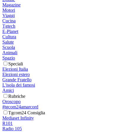
Magazine
Motori
Viaggi
Cucina
Tgtech
E-Planet
Cultura
Salute
Scuola
Animali
Spazio
Speciali
Elezioni Italia
Elezioni estero
Grande Fratello
L'isola dei famosi
Amici
Rubriche
Oroscopo
#tgcom24amarcord
Tgcom24 Consiglia
Mediaset Infinity
R101
Radio 105