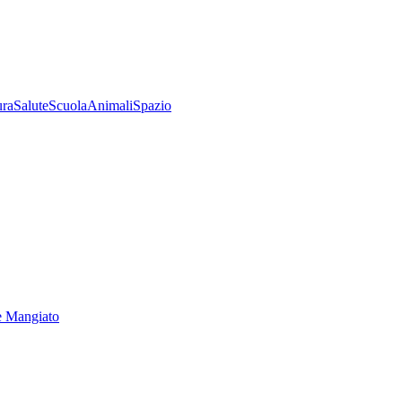
ura
Salute
Scuola
Animali
Spazio
e Mangiato