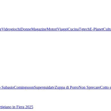
e
Videogiochi
Donne
Magazine
Motori
Viaggi
Cucina
Tgtech
E-Planet
Cult
 Subasio
Comingsoon
Superguidatv
Zuppa di Porro
Non Sprecare
Cotto 
tigiano in Fiera 2025