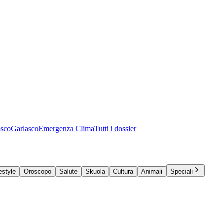
osco
Garlasco
Emergenza Clima
Tutti i dossier
estyle
Oroscopo
Salute
Skuola
Cultura
Animali
Speciali