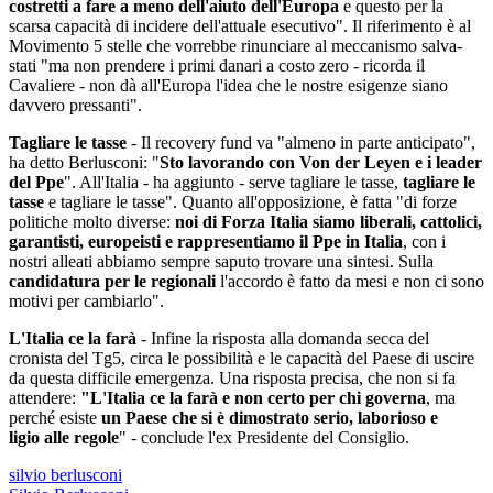
costretti a fare a meno dell'aiuto dell'Europa
e questo per la
scarsa capacità di incidere dell'attuale esecutivo". Il riferimento è al
Movimento 5 stelle che vorrebbe rinunciare al meccanismo salva-
stati "ma non prendere i primi danari a costo zero - ricorda il
Cavaliere - non dà all'Europa l'idea che le nostre esigenze siano
davvero pressanti".
Tagliare le tasse
- Il recovery fund va "almeno in parte anticipato",
ha detto Berlusconi: "
Sto lavorando con Von der Leyen e i leader
del Ppe
". All'Italia - ha aggiunto - serve tagliare le tasse,
tagliare le
tasse
e tagliare le tasse". Quanto all'opposizione, è fatta "di forze
politiche molto diverse:
noi di Forza Italia siamo liberali, cattolici,
garantisti, europeisti e rappresentiamo il Ppe in Italia
, con i
nostri alleati abbiamo sempre saputo trovare una sintesi. Sulla
candidatura per le regionali
l'accordo è fatto da mesi e non ci sono
motivi per cambiarlo".
L'Italia ce la farà
- Infine la risposta alla domanda secca del
cronista del Tg5, circa le possibilità e le capacità del Paese di uscire
da questa difficile emergenza. Una risposta precisa, che non si fa
attendere:
"L'Italia ce la farà e non certo per chi governa
, ma
perché esiste
un Paese che si è dimostrato serio, laborioso e
ligio alle regole
" - conclude l'ex Presidente del Consiglio.
silvio berlusconi