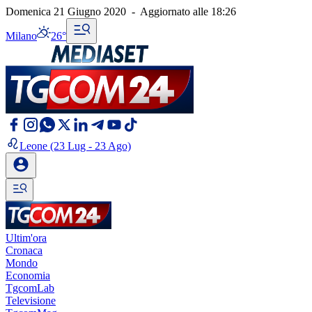
Domenica 21 Giugno 2020
-
Aggiornato alle
18:26
Milano
26°
Leone
(23 Lug - 23 Ago)
Ultim'ora
Cronaca
Mondo
Economia
TgcomLab
Televisione