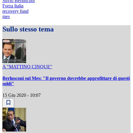
Silvio Berlusconi
Forza Italia
recovery fund
mes
Sullo stesso tema
A "MATTINO CINQUE"
Berlusconi sul Mes: "Il governo dovrebbe approfittare di questi
soldi"
15 Giu 2020 - 10:07