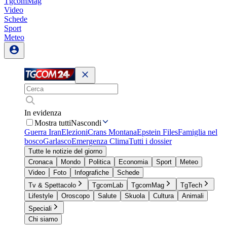
TgcomMag
Video
Schede
Sport
Meteo
In evidenza
Mostra tutti
Nascondi
Guerra Iran
Elezioni
Crans Montana
Epstein Files
Famiglia nel
bosco
Garlasco
Emergenza Clima
Tutti i dossier
Tutte le notizie del giorno
Cronaca
Mondo
Politica
Economia
Sport
Meteo
Video
Foto
Infografiche
Schede
Tv & Spettacolo
TgcomLab
TgcomMag
TgTech
Lifestyle
Oroscopo
Salute
Skuola
Cultura
Animali
Speciali
Chi siamo