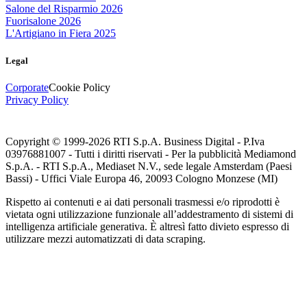
Salone del Risparmio 2026
Fuorisalone 2026
L'Artigiano in Fiera 2025
Legal
Corporate
Cookie Policy
Privacy Policy
Copyright © 1999-
2026
RTI S.p.A. Business Digital - P.Iva
03976881007 - Tutti i diritti riservati - Per la pubblicità Mediamond
S.p.A. - RTI S.p.A., Mediaset N.V., sede legale Amsterdam (Paesi
Bassi) - Uffici Viale Europa 46, 20093 Cologno Monzese (MI)
Rispetto ai contenuti e ai dati personali trasmessi e/o riprodotti è
vietata ogni utilizzazione funzionale all’addestramento di sistemi di
intelligenza artificiale generativa. È altresì fatto divieto espresso di
utilizzare mezzi automatizzati di data scraping.