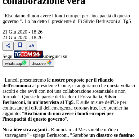
collaborazione vera"
"Rischiamo di non avere i fondi europei per l'incapacità di questo
governo ". Lo ha detto il presidente di Fi Silvio Berlusconi al Tg5
21 Giu 2020 - 18:26
21 Giu 2020 - 18:26
Segui
su
Seguici su
whatsapp
discover
"Lunedì presenteremo
le nostre proposte per il rilancio
dell'economia
al presidente Conte, ci auguriamo che questa volta ci
ascolti e che avvii con noi una collaborazione sostanziale e non
formale". Queste le parole del leader di Forza Italia,
Silvio
Berlusconi, in un'intervista al Tg5.
E sulle misure dell'Ue per
contrastare gli effetti dell'emergenza coronavirus, l'ex premier ha
aggiunto: "
Rischiamo di non avere i fondi europei per
l'incapacità di questo governo
".
No a idee stravaganti
- Rinunciare al Mes sarebbe un'idea
"stravagante" - spiega Berlusconi. "Sarebbe
un disastro se fossimo