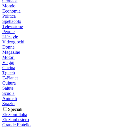
Cronaca
Mondo
Economia
Politica
Spettacolo
Televisione
People
Lifestyle
Videogiochi
Donne
Magazine
Motori
Viaggi
Cucina
Tgtech
E-Planet
Cultura
Salute
Scuola
Animali
Spazio
Speciali
Elezioni Italia
Elezioni estero
Grande Fratello