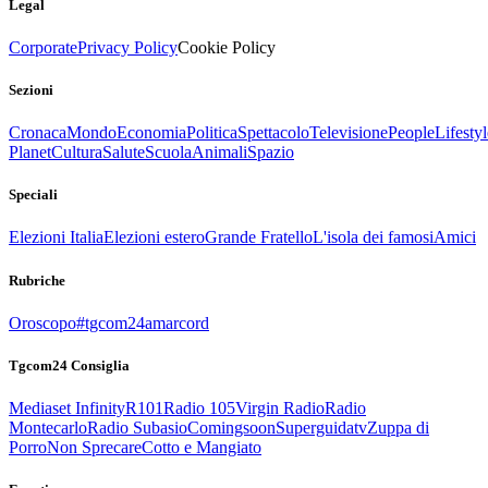
Legal
Corporate
Privacy Policy
Cookie Policy
Sezioni
Cronaca
Mondo
Economia
Politica
Spettacolo
Televisione
People
Lifestyl
Planet
Cultura
Salute
Scuola
Animali
Spazio
Speciali
Elezioni Italia
Elezioni estero
Grande Fratello
L'isola dei famosi
Amici
Rubriche
Oroscopo
#tgcom24amarcord
Tgcom24 Consiglia
Mediaset Infinity
R101
Radio 105
Virgin Radio
Radio
Montecarlo
Radio Subasio
Comingsoon
Superguidatv
Zuppa di
Porro
Non Sprecare
Cotto e Mangiato