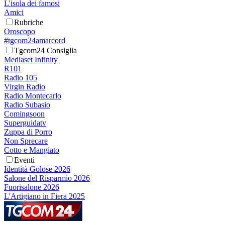
L'isola dei famosi
Amici
Rubriche
Oroscopo
#tgcom24amarcord
Tgcom24 Consiglia
Mediaset Infinity
R101
Radio 105
Virgin Radio
Radio Montecarlo
Radio Subasio
Comingsoon
Superguidatv
Zuppa di Porro
Non Sprecare
Cotto e Mangiato
Eventi
Identità Golose 2026
Salone del Risparmio 2026
Fuorisalone 2026
L'Artigiano in Fiera 2025