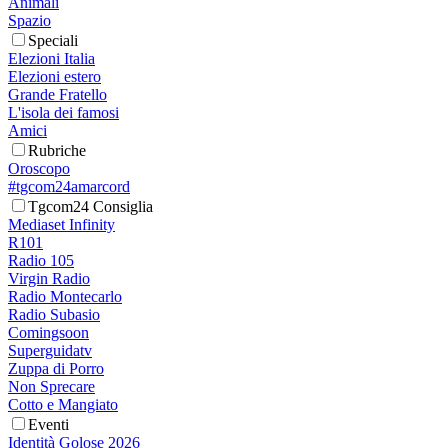
Animali
Spazio
Speciali
Elezioni Italia
Elezioni estero
Grande Fratello
L'isola dei famosi
Amici
Rubriche
Oroscopo
#tgcom24amarcord
Tgcom24 Consiglia
Mediaset Infinity
R101
Radio 105
Virgin Radio
Radio Montecarlo
Radio Subasio
Comingsoon
Superguidatv
Zuppa di Porro
Non Sprecare
Cotto e Mangiato
Eventi
Identità Golose 2026