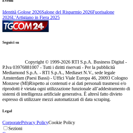
Eventi
Identità Golose 2026
Salone del Risparmio 2026
Fuorisalone
2026
L'Artigiano in Fiera 2025
Seguici su
Copyright © 1999-
2026
RTI S.p.A. Business Digital -
P.Iva 03976881007 - Tutti i diritti riservati - Per la pubblicità
Mediamond S.p.A. - RTI S.p.A., Mediaset N.V., sede legale
Amsterdam (Paesi Bassi) - Uffici Viale Europa 46, 20093 Cologno
Monzese (MI)
Rispetto ai contenuti e ai dati personali trasmessi e/o
riprodotti è vietata ogni utilizzazione funzionale all’addestramento di
sistemi di intelligenza artificiale generativa. È altresì fatto divieto
espresso di utilizzare mezzi automatizzati di data scraping.
Legal
Corporate
Privacy Policy
Cookie Policy
Sezioni