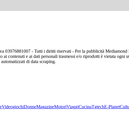
va 03976881007 - Tutti i diritti riservati - Per la pubblicità Mediamon
o ai contenuti e ai dati personali trasmessi e/o riprodotti è vietata ogni 
zi automatizzati di data scraping.
e
Videogiochi
Donne
Magazine
Motori
Viaggi
Cucina
Tgtech
E-Planet
Cult