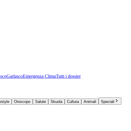
osco
Garlasco
Emergenza Clima
Tutti i dossier
estyle
Oroscopo
Salute
Skuola
Cultura
Animali
Speciali