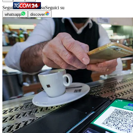
Segui
su
Seguici su
whatsapp
discover