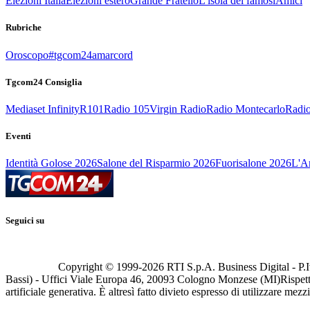
Elezioni Italia
Elezioni estero
Grande Fratello
L'isola dei famosi
Amici
Rubriche
Oroscopo
#tgcom24amarcord
Tgcom24 Consiglia
Mediaset Infinity
R101
Radio 105
Virgin Radio
Radio Montecarlo
Radio
Eventi
Identità Golose 2026
Salone del Risparmio 2026
Fuorisalone 2026
L'Ar
Seguici su
Copyright © 1999-
2026
RTI S.p.A. Business Digital - P.I
Bassi) - Uffici Viale Europa 46, 20093 Cologno Monzese (MI)
Rispett
artificiale generativa. È altresì fatto divieto espresso di utilizzare mez