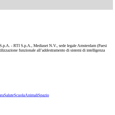
d S.p.A. - RTI S.p.A., Mediaset N.V., sede legale Amsterdam (Paesi
utilizzazione funzionale all’addestramento di sistemi di intelligenza
ura
Salute
Scuola
Animali
Spazio