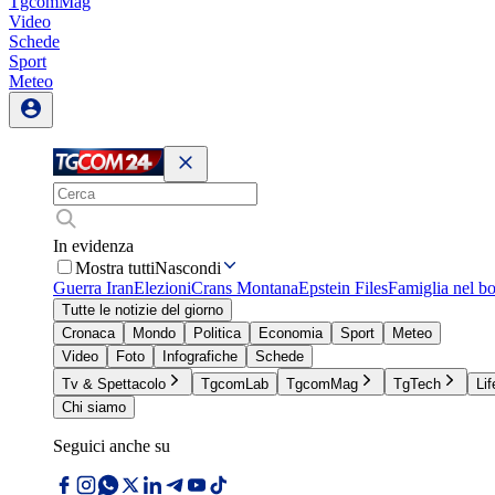
TgcomMag
Video
Schede
Sport
Meteo
In evidenza
Mostra tutti
Nascondi
Guerra Iran
Elezioni
Crans Montana
Epstein Files
Famiglia nel b
Tutte le notizie del giorno
Cronaca
Mondo
Politica
Economia
Sport
Meteo
Video
Foto
Infografiche
Schede
Tv & Spettacolo
TgcomLab
TgcomMag
TgTech
Lif
Chi siamo
Seguici anche su