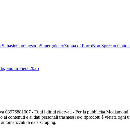
 Subasio
Comingsoon
Superguidatv
Zuppa di Porro
Non Sprecare
Cotto 
tigiano in Fiera 2025
va 03976881007 - Tutti i diritti riservati - Per la pubblicità Mediamon
o ai contenuti e ai dati personali trasmessi e/o riprodotti è vietata ogni 
zi automatizzati di data scraping.