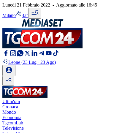
Lunedì 21 Febbraio 2022
-
Aggiornato alle
16:45
Milano
33°
Leone
(23 Lug - 23 Ago)
Ultim'ora
Cronaca
Mondo
Economia
TgcomLab
Televisione