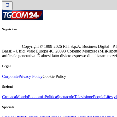
Seguici su
Copyright © 1999-
2026
RTI S.p.A. Business Digital - P.I
Bassi) - Uffici Viale Europa 46, 20093 Cologno Monzese (MI)
Rispett
artificiale generativa. È altresì fatto divieto espresso di utilizzare mez
Legal
Corporate
Privacy Policy
Cookie Policy
Sezioni
Cronaca
Mondo
Economia
Politica
Spettacolo
Televisione
People
Lifestyl
Speciali