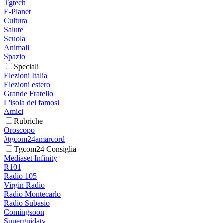
Tgtech
E-Planet
Cultura
Salute
Scuola
Animali
Spazio
Speciali
Elezioni Italia
Elezioni estero
Grande Fratello
L'isola dei famosi
Amici
Rubriche
Oroscopo
#tgcom24amarcord
Tgcom24 Consiglia
Mediaset Infinity
R101
Radio 105
Virgin Radio
Radio Montecarlo
Radio Subasio
Comingsoon
Superguidatv