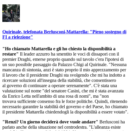
Quirinale, telefonata Berlusconi-Mattarella: "Pieno sostegno di
FI a rielezione"
"Ho chiamato Mattarella e gli ho chiesto la disponibilità a
restare"
Il leader azzurro ha smentito le voci di dissapori con il
premier Draghi, emerse proprio quando sul tavolo c'era l'ipotesi di
un suo possibile passaggio da Palazzo Chigi al Quirinale. "Nessuna
mancanza di sintonia, anzi è stato proprio il mio apprezzamento per
il lavoro che il presidente Draghi sta svolgendo che mi ha indotto a
ricercare soluzioni all'insegna della stabilità, che consentissero
al governo di continuare a operare serenamente". C'è stata una
valutazione sul nome "del senatore Casini, che mi è stata avanzata
da Enrico Letta nell'ambito di una rosa di nomi", ma "non
trovava sufficiente consenso fra le forze politiche. Quindi, ritenendo
necessario garantire la stabilità del governo e del Paese, ho chiamato
il presidente Mattarella chiedendogli la disponibilità a essere votato".
"Renzi? Un giorno deciderà dove vuole andare"
Berlusconi ha
parlato anche della situazione nel centrodestra. "L'alleanza esiste