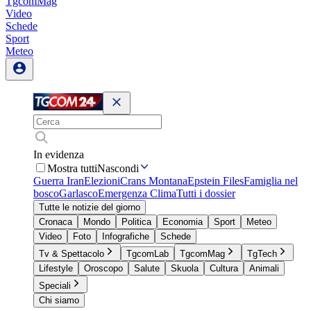
TgcomMag
Video
Schede
Sport
Meteo
In evidenza
Mostra tutti
Nascondi
Guerra Iran
Elezioni
Crans Montana
Epstein Files
Famiglia nel
bosco
Garlasco
Emergenza Clima
Tutti i dossier
Tutte le notizie del giorno
Cronaca
Mondo
Politica
Economia
Sport
Meteo
Video
Foto
Infografiche
Schede
Tv & Spettacolo
TgcomLab
TgcomMag
TgTech
Lifestyle
Oroscopo
Salute
Skuola
Cultura
Animali
Speciali
Chi siamo