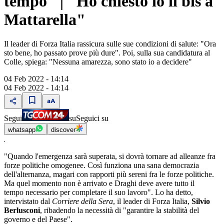
tempo" | "Ho chiesto io il bis a
Mattarella"
Il leader di Forza Italia rassicura sulle sue condizioni di salute: "Ora
sto bene, ho passato prove più dure". Poi, sulla sua candidatura al
Colle, spiega: "Nessuna amarezza, sono stato io a decidere"
04 Feb 2022 - 14:14
04 Feb 2022 - 14:14
Segui
su
Seguici su
whatsapp
discover
"Quando l'emergenza sarà superata, si dovrà tornare ad alleanze fra
forze politiche omogenee. Così funziona una sana democrazia
dell'alternanza, magari con rapporti più sereni fra le forze politiche.
Ma quel momento non è arrivato e Draghi deve avere tutto il
tempo necessario per completare il suo lavoro". Lo ha detto,
intervistato dal
Corriere della Sera
, il leader di Forza Italia,
Silvio
Berlusconi
, ribadendo la necessità di "garantire la stabilità del
governo e del Paese".