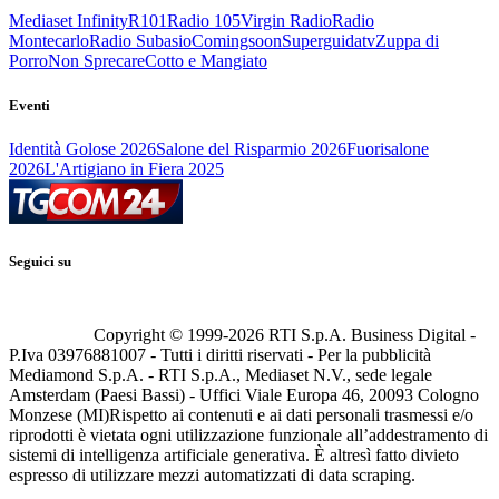
Mediaset Infinity
R101
Radio 105
Virgin Radio
Radio
Montecarlo
Radio Subasio
Comingsoon
Superguidatv
Zuppa di
Porro
Non Sprecare
Cotto e Mangiato
Eventi
Identità Golose 2026
Salone del Risparmio 2026
Fuorisalone
2026
L'Artigiano in Fiera 2025
Seguici su
Copyright © 1999-
2026
RTI S.p.A. Business Digital -
P.Iva 03976881007 - Tutti i diritti riservati - Per la pubblicità
Mediamond S.p.A. - RTI S.p.A., Mediaset N.V., sede legale
Amsterdam (Paesi Bassi) - Uffici Viale Europa 46, 20093 Cologno
Monzese (MI)
Rispetto ai contenuti e ai dati personali trasmessi e/o
riprodotti è vietata ogni utilizzazione funzionale all’addestramento di
sistemi di intelligenza artificiale generativa. È altresì fatto divieto
espresso di utilizzare mezzi automatizzati di data scraping.