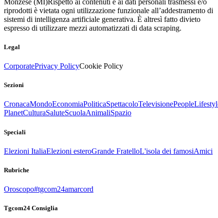
Monzese (MI)
Rispetto ai contenuti e ai dati personali trasmessi e/o
riprodotti è vietata ogni utilizzazione funzionale all’addestramento di
sistemi di intelligenza artificiale generativa. È altresì fatto divieto
espresso di utilizzare mezzi automatizzati di data scraping.
Legal
Corporate
Privacy Policy
Cookie Policy
Sezioni
Cronaca
Mondo
Economia
Politica
Spettacolo
Televisione
People
Lifestyl
Planet
Cultura
Salute
Scuola
Animali
Spazio
Speciali
Elezioni Italia
Elezioni estero
Grande Fratello
L'isola dei famosi
Amici
Rubriche
Oroscopo
#tgcom24amarcord
Tgcom24 Consiglia