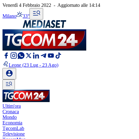
Venerdì 4 Febbraio 2022
-
Aggiornato alle
14:14
Milano
33°
Leone
(23 Lug - 23 Ago)
Ultim'ora
Cronaca
Mondo
Economia
TgcomLab
Televisione