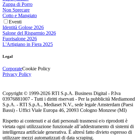
Zuppa di Porro
Non Sprecare
Cotto e Mangiato
Eventi
Identità Golose 2026
Salone del Risparmio 2026
Fuorisalone 2026
L'Artigiano in Fiera 2025
Legal
Corporate
Cookie Policy
Privacy Policy
Copyright © 1999-
2026
RTI S.p.A. Business Digital - P.Iva
03976881007 - Tutti i diritti riservati - Per la pubblicità Mediamond
S.p.A. - RTI S.p.A., Mediaset N.V., sede legale Amsterdam (Paesi
Bassi) - Uffici Viale Europa 46, 20093 Cologno Monzese (MI)
Rispetto ai contenuti e ai dati personali trasmessi e/o riprodotti è
vietata ogni utilizzazione funzionale all’addestramento di sistemi di
intelligenza artificiale generativa. È altresì fatto divieto espresso di
utilizzare mezzi automatizzati di data scraping.