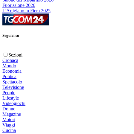
Fuorisalone 2026
L'Artigiano in Fiera 2025
Seguici su
Sezioni
Cronaca
Mondo
Economia
Politica
Spettacolo
Televisione
People
Lifestyle
Videogiochi
Donne
Magazine
Motori
Viaggi
Cucina