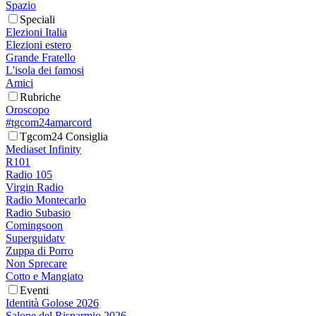
Spazio
Speciali
Elezioni Italia
Elezioni estero
Grande Fratello
L'isola dei famosi
Amici
Rubriche
Oroscopo
#tgcom24amarcord
Tgcom24 Consiglia
Mediaset Infinity
R101
Radio 105
Virgin Radio
Radio Montecarlo
Radio Subasio
Comingsoon
Superguidatv
Zuppa di Porro
Non Sprecare
Cotto e Mangiato
Eventi
Identità Golose 2026
Salone del Risparmio 2026