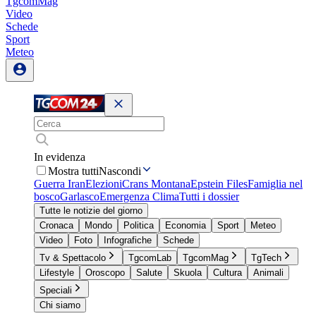
TgcomMag
Video
Schede
Sport
Meteo
In evidenza
Mostra tutti
Nascondi
Guerra Iran
Elezioni
Crans Montana
Epstein Files
Famiglia nel
bosco
Garlasco
Emergenza Clima
Tutti i dossier
Tutte le notizie del giorno
Cronaca
Mondo
Politica
Economia
Sport
Meteo
Video
Foto
Infografiche
Schede
Tv & Spettacolo
TgcomLab
TgcomMag
TgTech
Lifestyle
Oroscopo
Salute
Skuola
Cultura
Animali
Speciali
Chi siamo