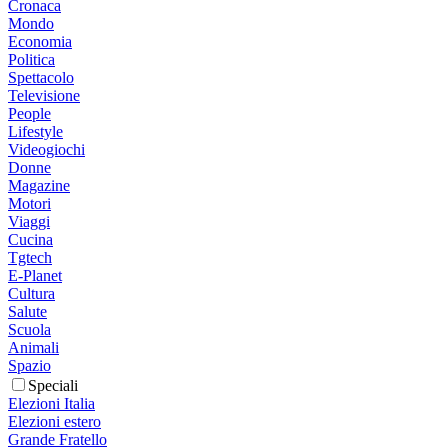
Cronaca
Mondo
Economia
Politica
Spettacolo
Televisione
People
Lifestyle
Videogiochi
Donne
Magazine
Motori
Viaggi
Cucina
Tgtech
E-Planet
Cultura
Salute
Scuola
Animali
Spazio
Speciali
Elezioni Italia
Elezioni estero
Grande Fratello