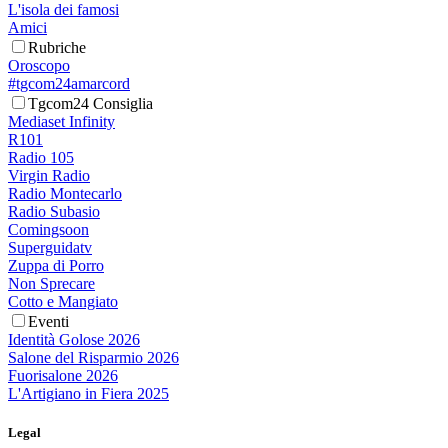
L'isola dei famosi
Amici
Rubriche
Oroscopo
#tgcom24amarcord
Tgcom24 Consiglia
Mediaset Infinity
R101
Radio 105
Virgin Radio
Radio Montecarlo
Radio Subasio
Comingsoon
Superguidatv
Zuppa di Porro
Non Sprecare
Cotto e Mangiato
Eventi
Identità Golose 2026
Salone del Risparmio 2026
Fuorisalone 2026
L'Artigiano in Fiera 2025
Legal