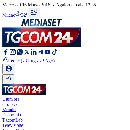
Mercoledì 16 Marzo 2016
-
Aggiornato alle
12:35
Milano
32°
Leone
(23 Lug - 23 Ago)
Ultim'ora
Cronaca
Mondo
Economia
TgcomLab
Televisione