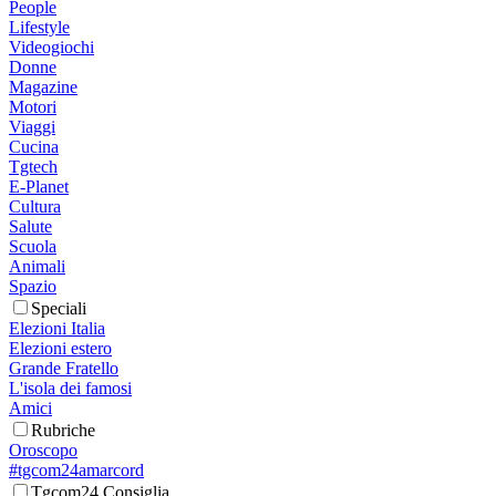
People
Lifestyle
Videogiochi
Donne
Magazine
Motori
Viaggi
Cucina
Tgtech
E-Planet
Cultura
Salute
Scuola
Animali
Spazio
Speciali
Elezioni Italia
Elezioni estero
Grande Fratello
L'isola dei famosi
Amici
Rubriche
Oroscopo
#tgcom24amarcord
Tgcom24 Consiglia