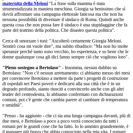
maternità della Meloni
"La frase sulla mamma è stata
strumentalizzata in maniera meschina. Giorgia sa benissimo che sì
dovrà affrontare una campagna elettorale faticosa ma che non ha
nessuna possibilità di diventare il sindaco di Roma. Quindi anche
questa cosa che non possa fare il sindaco è una stupidaggine che fa
parte del teatrino della politica. Che disastro questa politica".
Cerca di smorzare i toni: "Ascolterò certamente Giorgia Meloni.
Sentirò cosa mi vuole dire", ma subito ribadisce: "Ma non ho molte
speranze perché tanto sono vecchio, ho esperienza, e so bene che le
donne qualunque cosa gli dici fanno sempre ciò che vogliono loro".
"Pieno sostegno a Bertolaso"
- Insomma, nessun dubbio su
Bertolaso: "Non c'è nessun arretramento: ci abbiamo messo dei mesi
per convincere Bertolaso a mettere da parte i progetti di costruzione
di ospedali nei Paesi poveri e dedicarsi alla sua città che è in un
degrado profondo, siamo riusciti a convincerlo anche con gli altri
leader del centrodestra, lo abbiamo confermato con dichiarazioni
comuni, poi c'è gente che cambia parere al cambiare di temperatura
e umidità".
"Penso - ha aggiunto - che ci sia una lunga campagna davanti, più di
due mesi, e Bertolaso a poco a poco verrà conosciuto da tutti i
romani per le grandi cose che ha fatto. Io lo ammiro grandemente, è
il manager più bravo che abbia conosciuto nella mia vita. I romani