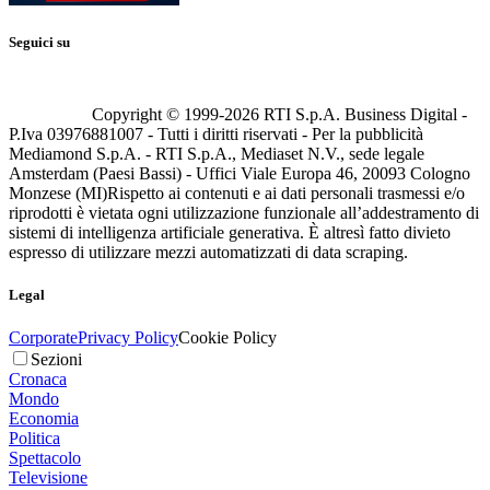
Seguici su
Copyright © 1999-
2026
RTI S.p.A. Business Digital -
P.Iva 03976881007 - Tutti i diritti riservati - Per la pubblicità
Mediamond S.p.A. - RTI S.p.A., Mediaset N.V., sede legale
Amsterdam (Paesi Bassi) - Uffici Viale Europa 46, 20093 Cologno
Monzese (MI)
Rispetto ai contenuti e ai dati personali trasmessi e/o
riprodotti è vietata ogni utilizzazione funzionale all’addestramento di
sistemi di intelligenza artificiale generativa. È altresì fatto divieto
espresso di utilizzare mezzi automatizzati di data scraping.
Legal
Corporate
Privacy Policy
Cookie Policy
Sezioni
Cronaca
Mondo
Economia
Politica
Spettacolo
Televisione