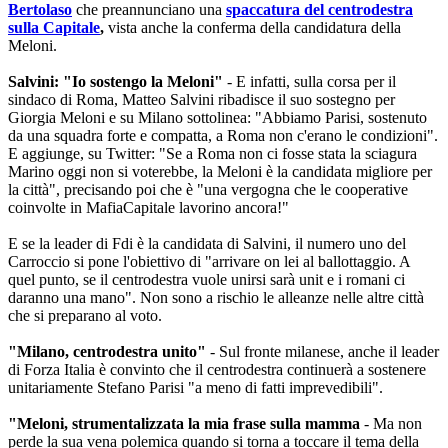
Bertolaso
che preannunciano una
spaccatura del centrodestra
sulla Capitale
,
vista anche la conferma della candidatura della
Meloni.
Salvini: "Io sostengo la Meloni"
- E infatti, sulla corsa per il
sindaco di Roma, Matteo Salvini ribadisce il suo sostegno per
Giorgia Meloni e su Milano sottolinea: "Abbiamo Parisi, sostenuto
da una squadra forte e compatta, a Roma non c'erano le condizioni".
E aggiunge, su Twitter: "Se a Roma non ci fosse stata la sciagura
Marino oggi non si voterebbe, la Meloni è la candidata migliore per
la città", precisando poi che è "una vergogna che le cooperative
coinvolte in MafiaCapitale lavorino ancora!"
E se la leader di Fdi è la candidata di Salvini, il numero uno del
Carroccio si pone l'obiettivo di "arrivare on lei al ballottaggio. A
quel punto, se il centrodestra vuole unirsi sarà unit e i romani ci
daranno una mano". Non sono a rischio le alleanze nelle altre città
che si preparano al voto.
"Milano, centrodestra unito"
- Sul fronte milanese, anche il leader
di Forza Italia è convinto che il centrodestra continuerà a sostenere
unitariamente Stefano Parisi "a meno di fatti imprevedibili".
"Meloni, strumentalizzata la mia frase sulla mamma
- Ma non
perde la sua vena polemica quando si torna a toccare il tema della