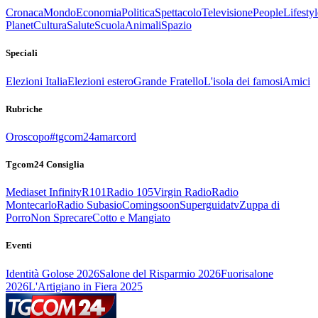
Cronaca
Mondo
Economia
Politica
Spettacolo
Televisione
People
Lifestyl
Planet
Cultura
Salute
Scuola
Animali
Spazio
Speciali
Elezioni Italia
Elezioni estero
Grande Fratello
L'isola dei famosi
Amici
Rubriche
Oroscopo
#tgcom24amarcord
Tgcom24 Consiglia
Mediaset Infinity
R101
Radio 105
Virgin Radio
Radio
Montecarlo
Radio Subasio
Comingsoon
Superguidatv
Zuppa di
Porro
Non Sprecare
Cotto e Mangiato
Eventi
Identità Golose 2026
Salone del Risparmio 2026
Fuorisalone
2026
L'Artigiano in Fiera 2025