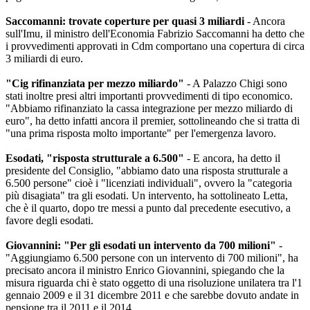
Saccomanni: trovate coperture per quasi 3 miliardi
- Ancora
sull'Imu, il ministro dell'Economia Fabrizio Saccomanni ha detto che
i provvedimenti approvati in Cdm comportano una copertura di circa
3 miliardi di euro.
"Cig rifinanziata per mezzo miliardo"
- A Palazzo Chigi sono
stati inoltre presi altri importanti provvedimenti di tipo economico.
"Abbiamo rifinanziato la cassa integrazione per mezzo miliardo di
euro", ha detto infatti ancora il premier, sottolineando che si tratta di
"una prima risposta molto importante" per l'emergenza lavoro.
Esodati, "risposta strutturale a 6.500"
- E ancora, ha detto il
presidente del Consiglio, "abbiamo dato una risposta strutturale a
6.500 persone" cioè i "licenziati individuali", ovvero la "categoria
più disagiata" tra gli esodati. Un intervento, ha sottolineato Letta,
che è il quarto, dopo tre messi a punto dal precedente esecutivo, a
favore degli esodati.
Giovannini: "Per gli esodati un intervento da 700 milioni"
-
"Aggiungiamo 6.500 persone con un intervento di 700 milioni", ha
precisato ancora il ministro Enrico Giovannini, spiegando che la
misura riguarda chi è stato oggetto di una risoluzione unilatera tra l'1
gennaio 2009 e il 31 dicembre 2011 e che sarebbe dovuto andate in
pensione tra il 2011 e il 2014.