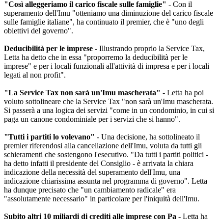
"Così alleggeriamo il carico fiscale sulle famiglie"
- Con il
superamento dell'Imu "otteniamo una diminuzione del carico fiscale
sulle famiglie italiane", ha continuato il premier, che è "uno degli
obiettivi del governo".
Deducibilità per le imprese
- Illustrando proprio la Service Tax,
Letta ha detto che in essa "proporremo la deducibilità per le
imprese" e per i locali funzionali all'attività di impresa e per i locali
legati al non profit".
"La Service Tax non sarà un'Imu mascherata"
- Letta ha poi
voluto sottolineare che la Service Tax "non sarà un'Imu mascherata.
Si passerà a una logica dei servizi "come in un condominio, in cui si
paga un canone condominiale per i servizi che si hanno".
"Tutti i partiti lo volevano"
- Una decisione, ha sottolineato il
premier riferendosi alla cancellazione dell'Imu, voluta da tutti gli
schieramenti che sostengono l'esecutivo. "Da tutti i partiti politici -
ha detto infatti il presidente del Consiglio - è arrivata la chiara
indicazione della necessità del superamento dell'Imu, una
indicazione chiarissima assunta nel programma di governo". Letta
ha dunque precisato che "un cambiamento radicale" era
"assolutamente necessario" in particolare per l'iniquità dell'Imu.
Subito altri 10 miliardi di crediti alle imprese con Pa
- Letta ha