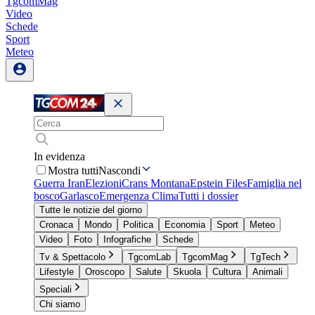
TgcomMag
Video
Schede
Sport
Meteo
In evidenza
Mostra tutti
Nascondi
Guerra Iran
Elezioni
Crans Montana
Epstein Files
Famiglia nel
bosco
Garlasco
Emergenza Clima
Tutti i dossier
Tutte le notizie del giorno
Cronaca
Mondo
Politica
Economia
Sport
Meteo
Video
Foto
Infografiche
Schede
Tv & Spettacolo
TgcomLab
TgcomMag
TgTech
Lifestyle
Oroscopo
Salute
Skuola
Cultura
Animali
Speciali
Chi siamo