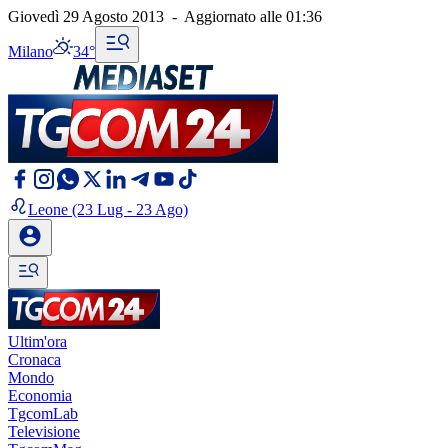
Giovedì 29 Agosto 2013
-
Aggiornato alle
01:36
Milano
34°
Leone
(23 Lug - 23 Ago)
Ultim'ora
Cronaca
Mondo
Economia
TgcomLab
Televisione