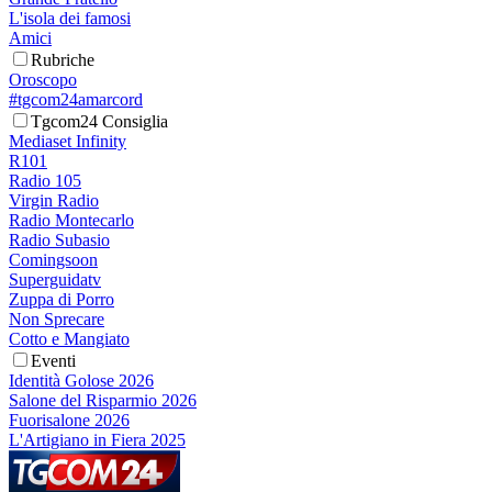
L'isola dei famosi
Amici
Rubriche
Oroscopo
#tgcom24amarcord
Tgcom24 Consiglia
Mediaset Infinity
R101
Radio 105
Virgin Radio
Radio Montecarlo
Radio Subasio
Comingsoon
Superguidatv
Zuppa di Porro
Non Sprecare
Cotto e Mangiato
Eventi
Identità Golose 2026
Salone del Risparmio 2026
Fuorisalone 2026
L'Artigiano in Fiera 2025