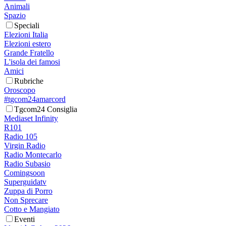
Animali
Spazio
Speciali
Elezioni Italia
Elezioni estero
Grande Fratello
L'isola dei famosi
Amici
Rubriche
Oroscopo
#tgcom24amarcord
Tgcom24 Consiglia
Mediaset Infinity
R101
Radio 105
Virgin Radio
Radio Montecarlo
Radio Subasio
Comingsoon
Superguidatv
Zuppa di Porro
Non Sprecare
Cotto e Mangiato
Eventi