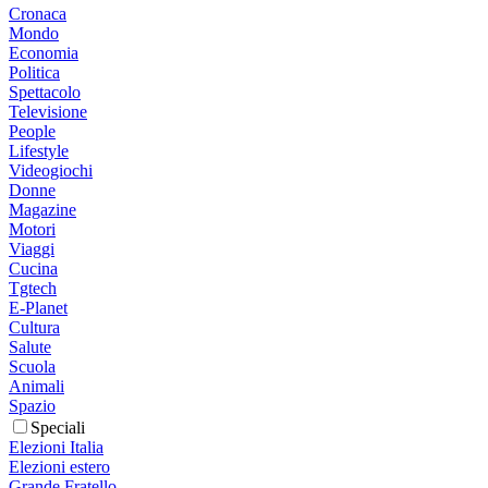
Cronaca
Mondo
Economia
Politica
Spettacolo
Televisione
People
Lifestyle
Videogiochi
Donne
Magazine
Motori
Viaggi
Cucina
Tgtech
E-Planet
Cultura
Salute
Scuola
Animali
Spazio
Speciali
Elezioni Italia
Elezioni estero
Grande Fratello