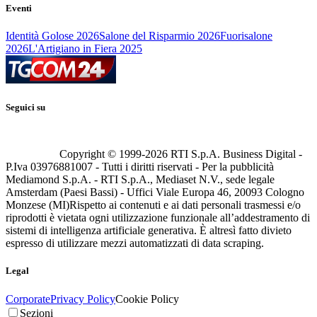
Eventi
Identità Golose 2026
Salone del Risparmio 2026
Fuorisalone
2026
L'Artigiano in Fiera 2025
Seguici su
Copyright © 1999-
2026
RTI S.p.A. Business Digital -
P.Iva 03976881007 - Tutti i diritti riservati - Per la pubblicità
Mediamond S.p.A. - RTI S.p.A., Mediaset N.V., sede legale
Amsterdam (Paesi Bassi) - Uffici Viale Europa 46, 20093 Cologno
Monzese (MI)
Rispetto ai contenuti e ai dati personali trasmessi e/o
riprodotti è vietata ogni utilizzazione funzionale all’addestramento di
sistemi di intelligenza artificiale generativa. È altresì fatto divieto
espresso di utilizzare mezzi automatizzati di data scraping.
Legal
Corporate
Privacy Policy
Cookie Policy
Sezioni