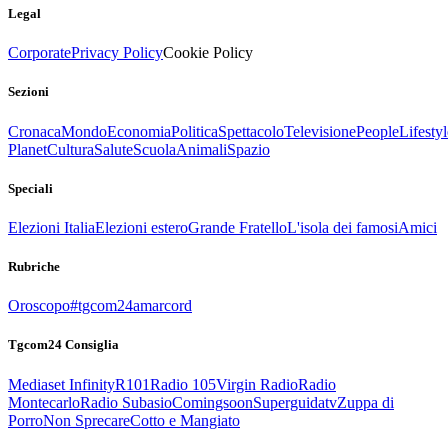
Legal
Corporate
Privacy Policy
Cookie Policy
Sezioni
Cronaca
Mondo
Economia
Politica
Spettacolo
Televisione
People
Lifestyl
Planet
Cultura
Salute
Scuola
Animali
Spazio
Speciali
Elezioni Italia
Elezioni estero
Grande Fratello
L'isola dei famosi
Amici
Rubriche
Oroscopo
#tgcom24amarcord
Tgcom24 Consiglia
Mediaset Infinity
R101
Radio 105
Virgin Radio
Radio
Montecarlo
Radio Subasio
Comingsoon
Superguidatv
Zuppa di
Porro
Non Sprecare
Cotto e Mangiato