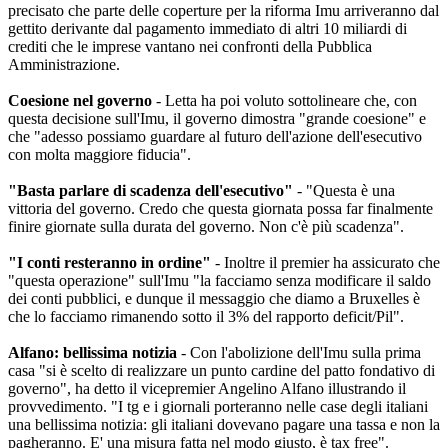
precisato che parte delle coperture per la riforma Imu arriveranno dal
gettito derivante dal pagamento immediato di altri 10 miliardi di
crediti che le imprese vantano nei confronti della Pubblica
Amministrazione.
Coesione nel governo
- Letta ha poi voluto sottolineare che, con
questa decisione sull'Imu, il governo dimostra "grande coesione" e
che "adesso possiamo guardare al futuro dell'azione dell'esecutivo
con molta maggiore fiducia".
"Basta parlare di scadenza dell'esecutivo"
- "Questa è una
vittoria del governo. Credo che questa giornata possa far finalmente
finire giornate sulla durata del governo. Non c'è più scadenza".
"I conti resteranno in ordine"
- Inoltre il premier ha assicurato che
"questa operazione" sull'Imu "la facciamo senza modificare il saldo
dei conti pubblici, e dunque il messaggio che diamo a Bruxelles è
che lo facciamo rimanendo sotto il 3% del rapporto deficit/Pil".
Alfano: bellissima notizia
- Con l'abolizione dell'Imu sulla prima
casa "si è scelto di realizzare un punto cardine del patto fondativo di
governo", ha detto il vicepremier Angelino Alfano illustrando il
provvedimento. "I tg e i giornali porteranno nelle case degli italiani
una bellissima notizia: gli italiani dovevano pagare una tassa e non la
pagheranno. E' una misura fatta nel modo giusto, è tax free".