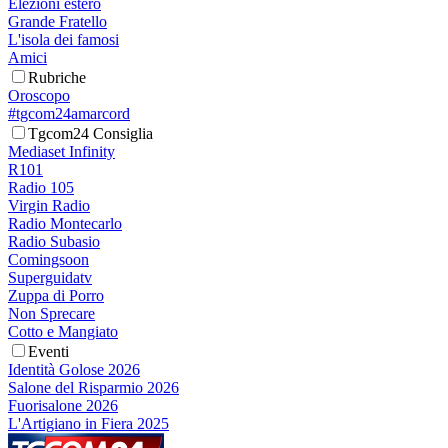
Elezioni estero
Grande Fratello
L'isola dei famosi
Amici
Rubriche
Oroscopo
#tgcom24amarcord
Tgcom24 Consiglia
Mediaset Infinity
R101
Radio 105
Virgin Radio
Radio Montecarlo
Radio Subasio
Comingsoon
Superguidatv
Zuppa di Porro
Non Sprecare
Cotto e Mangiato
Eventi
Identità Golose 2026
Salone del Risparmio 2026
Fuorisalone 2026
L'Artigiano in Fiera 2025