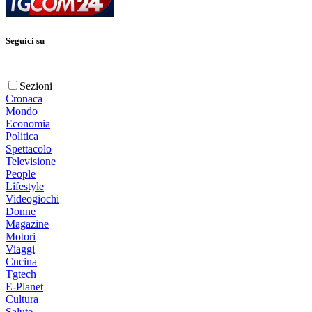
Seguici su
Sezioni
Cronaca
Mondo
Economia
Politica
Spettacolo
Televisione
People
Lifestyle
Videogiochi
Donne
Magazine
Motori
Viaggi
Cucina
Tgtech
E-Planet
Cultura
Salute