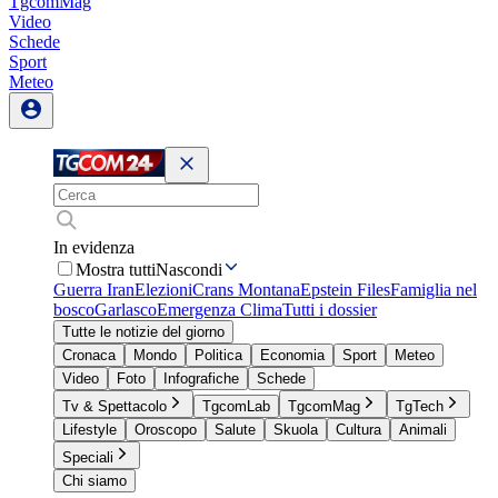
TgcomMag
Video
Schede
Sport
Meteo
In evidenza
Mostra tutti
Nascondi
Guerra Iran
Elezioni
Crans Montana
Epstein Files
Famiglia nel
bosco
Garlasco
Emergenza Clima
Tutti i dossier
Tutte le notizie del giorno
Cronaca
Mondo
Politica
Economia
Sport
Meteo
Video
Foto
Infografiche
Schede
Tv & Spettacolo
TgcomLab
TgcomMag
TgTech
Lifestyle
Oroscopo
Salute
Skuola
Cultura
Animali
Speciali
Chi siamo