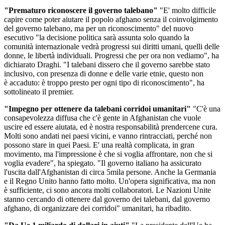
"Prematuro riconoscere il governo talebano"
"E' molto difficile
capire come poter aiutare il popolo afghano senza il coinvolgimento
del governo talebano, ma per un riconoscimento" del nuovo
esecutivo "la decisione politica sarà assunta solo quando la
comunità internazionale vedrà progressi sui diritti umani, quelli delle
donne, le libertà individuali. Progressi che per ora non vediamo", ha
dichiarato Draghi. "I talebani dissero che il governo sarebbe stato
inclusivo, con presenza di donne e delle varie etnie, questo non
è accaduto: è troppo presto per ogni tipo di riconoscimento", ha
sottolineato il premier.
"Impegno per ottenere da talebani corridoi umanitari"
"C'è una
consapevolezza diffusa che c'è gente in Afghanistan che vuole
uscire ed essere aiutata, ed è nostra responsabilità prendercene cura.
Molti sono andati nei paesi vicini, e vanno rintracciati, perché non
possono stare in quei Paesi. E' una realtà complicata, in gran
movimento, ma l'impressione è che si voglia affrontare, non che si
voglia evadere", ha spiegato. "Il governo italiano ha assicurato
l'uscita dall'Afghanistan di circa 5mila persone. Anche la Germania
e il Regno Unito hanno fatto molto. Un'opera significativa, ma non
è sufficiente, ci sono ancora molti collaboratori. Le Nazioni Unite
stanno cercando di ottenere dal governo dei talebani, dal governo
afghano, di organizzare dei corridoi" umanitari, ha ribadito.