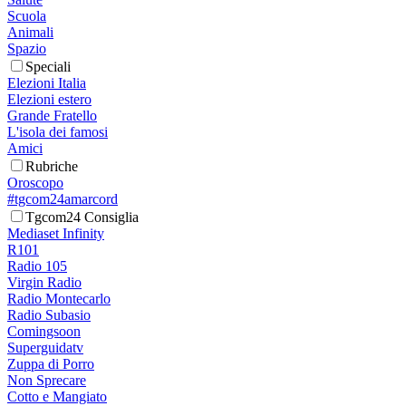
Scuola
Animali
Spazio
Speciali
Elezioni Italia
Elezioni estero
Grande Fratello
L'isola dei famosi
Amici
Rubriche
Oroscopo
#tgcom24amarcord
Tgcom24 Consiglia
Mediaset Infinity
R101
Radio 105
Virgin Radio
Radio Montecarlo
Radio Subasio
Comingsoon
Superguidatv
Zuppa di Porro
Non Sprecare
Cotto e Mangiato