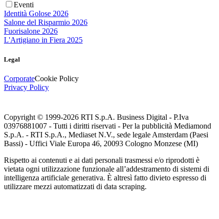
Eventi
Identità Golose 2026
Salone del Risparmio 2026
Fuorisalone 2026
L'Artigiano in Fiera 2025
Legal
Corporate
Cookie Policy
Privacy Policy
Copyright © 1999-
2026
RTI S.p.A. Business Digital - P.Iva
03976881007 - Tutti i diritti riservati - Per la pubblicità Mediamond
S.p.A. - RTI S.p.A., Mediaset N.V., sede legale Amsterdam (Paesi
Bassi) - Uffici Viale Europa 46, 20093 Cologno Monzese (MI)
Rispetto ai contenuti e ai dati personali trasmessi e/o riprodotti è
vietata ogni utilizzazione funzionale all’addestramento di sistemi di
intelligenza artificiale generativa. È altresì fatto divieto espresso di
utilizzare mezzi automatizzati di data scraping.