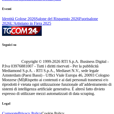
Eventi
Identità Golose 2026
Salone del Risparmio 2026
Fuorisalone
2026
L'Artigiano in Fiera 2025
Seguici su
Copyright © 1999-
2026
RTI S.p.A. Business Digital -
P.Iva 03976881007 - Tutti i diritti riservati - Per la pubblicità
Mediamond S.p.A. - RTI S.p.A., Mediaset N.V., sede legale
Amsterdam (Paesi Bassi) - Uffici Viale Europa 46, 20093 Cologno
Monzese (MI)
Rispetto ai contenuti e ai dati personali trasmessi e/o
riprodotti è vietata ogni utilizzazione funzionale all’addestramento di
sistemi di intelligenza artificiale generativa. È altresì fatto divieto
espresso di utilizzare mezzi automatizzati di data scraping.
Legal
Corporate
Privacy Policy
Cookie Policy