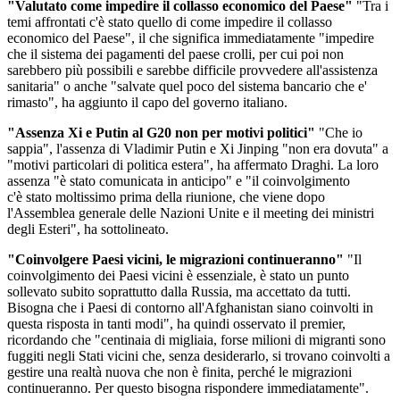
"Valutato come impedire il collasso economico del Paese"
"Tra i
temi affrontati c'è stato quello di come impedire il collasso
economico del Paese", il che significa immediatamente "impedire
che il sistema dei pagamenti del paese crolli, per cui poi non
sarebbero più possibili e sarebbe difficile provvedere all'assistenza
sanitaria" o anche "salvate quel poco del sistema bancario che e'
rimasto", ha aggiunto il capo del governo italiano.
"Assenza Xi e Putin al G20 non per motivi politici"
"Che io
sappia", l'assenza di Vladimir Putin e Xi Jinping "non era dovuta" a
"motivi particolari di politica estera", ha affermato Draghi. La loro
assenza "è stato comunicata in anticipo" e "il coinvolgimento
c'è stato moltissimo prima della riunione, che viene dopo
l'Assemblea generale delle Nazioni Unite e il meeting dei ministri
degli Esteri", ha sottolineato.
"Coinvolgere Paesi vicini, le migrazioni continueranno"
"Il
coinvolgimento dei Paesi vicini è essenziale, è stato un punto
sollevato subito soprattutto dalla Russia, ma accettato da tutti.
Bisogna che i Paesi di contorno all'Afghanistan siano coinvolti in
questa risposta in tanti modi", ha quindi osservato il premier,
ricordando che "centinaia di migliaia, forse milioni di migranti sono
fuggiti negli Stati vicini che, senza desiderarlo, si trovano coinvolti a
gestire una realtà nuova che non è finita, perché le migrazioni
continueranno. Per questo bisogna rispondere immediatamente".