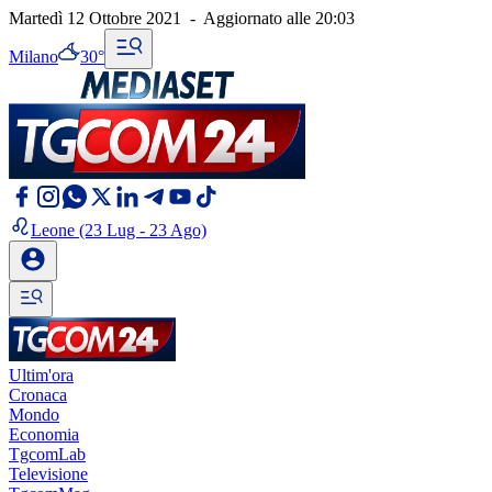
Martedì 12 Ottobre 2021
-
Aggiornato alle
20:03
Milano
30°
Leone
(23 Lug - 23 Ago)
Ultim'ora
Cronaca
Mondo
Economia
TgcomLab
Televisione