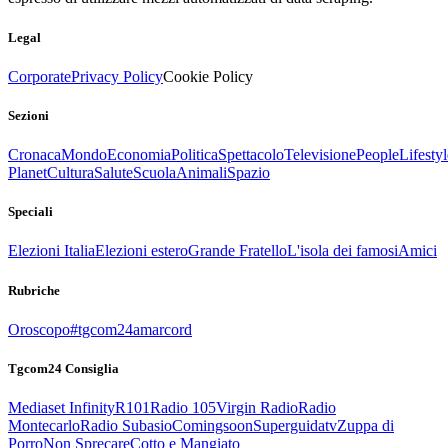
Legal
Corporate
Privacy Policy
Cookie Policy
Sezioni
Cronaca
Mondo
Economia
Politica
Spettacolo
Televisione
People
Lifestyl
Planet
Cultura
Salute
Scuola
Animali
Spazio
Speciali
Elezioni Italia
Elezioni estero
Grande Fratello
L'isola dei famosi
Amici
Rubriche
Oroscopo
#tgcom24amarcord
Tgcom24 Consiglia
Mediaset Infinity
R101
Radio 105
Virgin Radio
Radio
Montecarlo
Radio Subasio
Comingsoon
Superguidatv
Zuppa di
Porro
Non Sprecare
Cotto e Mangiato