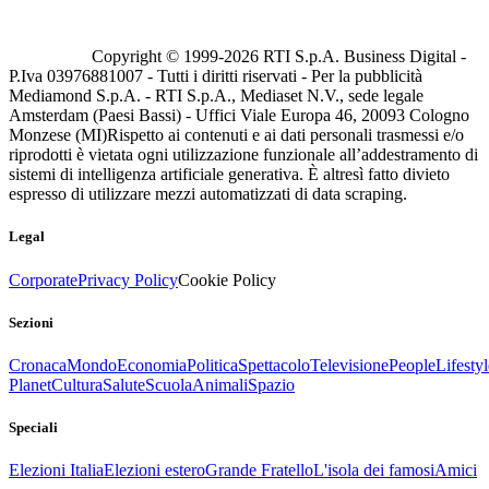
Copyright © 1999-
2026
RTI S.p.A. Business Digital -
P.Iva 03976881007 - Tutti i diritti riservati - Per la pubblicità
Mediamond S.p.A. - RTI S.p.A., Mediaset N.V., sede legale
Amsterdam (Paesi Bassi) - Uffici Viale Europa 46, 20093 Cologno
Monzese (MI)
Rispetto ai contenuti e ai dati personali trasmessi e/o
riprodotti è vietata ogni utilizzazione funzionale all’addestramento di
sistemi di intelligenza artificiale generativa. È altresì fatto divieto
espresso di utilizzare mezzi automatizzati di data scraping.
Legal
Corporate
Privacy Policy
Cookie Policy
Sezioni
Cronaca
Mondo
Economia
Politica
Spettacolo
Televisione
People
Lifestyl
Planet
Cultura
Salute
Scuola
Animali
Spazio
Speciali
Elezioni Italia
Elezioni estero
Grande Fratello
L'isola dei famosi
Amici