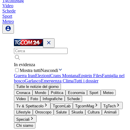
TgcomMag
Video
Schede
Sport
Meteo
In evidenza
Mostra tutti
Nascondi
Guerra Iran
Elezioni
Crans Montana
Epstein Files
Famiglia nel
bosco
Garlasco
Emergenza Clima
Tutti i dossier
Tutte le notizie del giorno
Cronaca
Mondo
Politica
Economia
Sport
Meteo
Video
Foto
Infografiche
Schede
Tv & Spettacolo
TgcomLab
TgcomMag
TgTech
Lifestyle
Oroscopo
Salute
Skuola
Cultura
Animali
Speciali
Chi siamo