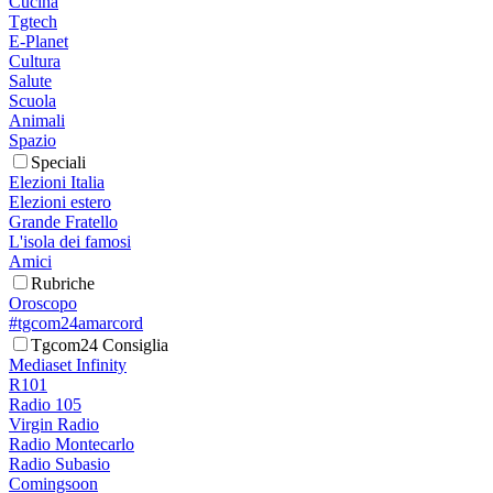
Cucina
Tgtech
E-Planet
Cultura
Salute
Scuola
Animali
Spazio
Speciali
Elezioni Italia
Elezioni estero
Grande Fratello
L'isola dei famosi
Amici
Rubriche
Oroscopo
#tgcom24amarcord
Tgcom24 Consiglia
Mediaset Infinity
R101
Radio 105
Virgin Radio
Radio Montecarlo
Radio Subasio
Comingsoon