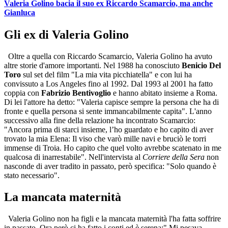
Valeria Golino bacia il suo ex Riccardo Scamarcio, ma anche
Gianluca
Gli ex di Valeria Golino
Oltre a quella con Riccardo Scamarcio, Valeria Golino ha avuto
altre storie d'amore importanti. Nel 1988 ha conosciuto
Benicio Del
Toro
sul set del film "La mia vita picchiatella" e con lui ha
convissuto a Los Angeles fino al 1992. Dal 1993 al 2001 ha fatto
coppia con
Fabrizio Bentivoglio
e hanno abitato insieme a Roma.
Di lei l'attore ha detto: "Valeria capisce sempre la persona che ha di
fronte e quella persona si sente immancabilmente capita". L'anno
successivo alla fine della relazione ha incontrato Scamarcio:
"Ancora prima di starci insieme, l’ho guardato e ho capito di aver
trovato la mia Elena: Il viso che varò mille navi e bruciò le torri
immense di Troia. Ho capito che quel volto avrebbe scatenato in me
qualcosa di inarrestabile". Nell'intervista al
Corriere della Sera
non
nasconde di aver tradito in passato, però specifica: "Solo quando è
stato necessario".
La mancata maternità
Valeria Golino non ha figli e la mancata maternità l'ha fatta soffrire
in passato. Ora però ci ha fatto i conti ed è serena:" Mi pesava