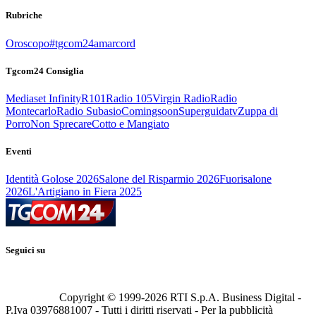
Rubriche
Oroscopo
#tgcom24amarcord
Tgcom24 Consiglia
Mediaset Infinity
R101
Radio 105
Virgin Radio
Radio
Montecarlo
Radio Subasio
Comingsoon
Superguidatv
Zuppa di
Porro
Non Sprecare
Cotto e Mangiato
Eventi
Identità Golose 2026
Salone del Risparmio 2026
Fuorisalone
2026
L'Artigiano in Fiera 2025
Seguici su
Copyright © 1999-
2026
RTI S.p.A. Business Digital -
P.Iva 03976881007 - Tutti i diritti riservati - Per la pubblicità