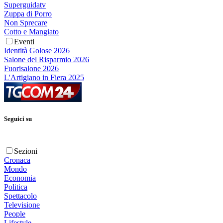
Superguidatv
Zuppa di Porro
Non Sprecare
Cotto e Mangiato
Eventi
Identità Golose 2026
Salone del Risparmio 2026
Fuorisalone 2026
L'Artigiano in Fiera 2025
Seguici su
Sezioni
Cronaca
Mondo
Economia
Politica
Spettacolo
Televisione
People
Lifestyle