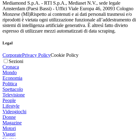
Mediamond S.p.A. - RTI S.p.A., Mediaset N.V., sede legale
Amsterdam (Paesi Bassi) - Uffici Viale Europa 46, 20093 Cologno
Monzese (MI)
Rispetto ai contenuti e ai dati personali trasmessi e/o
riprodotti è vietata ogni utilizzazione funzionale all’addestramento di
sistemi di intelligenza artificiale generativa. È altresì fatto divieto
espresso di utilizzare mezzi automatizzati di data scraping.
Legal
Corporate
Privacy Policy
Cookie Policy
Sezioni
Cronaca
Mondo
Economia
Politica
Spettacolo
Televisione
People
Lifestyle
Videogiochi
Donne
Magazine
Motori
Viaggi