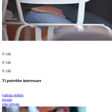
© chi
© chi
© chi
Ti potrebbe interessare
valeria golino
gossip
vita privata