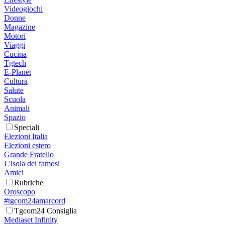
Videogiochi
Donne
Magazine
Motori
Viaggi
Cucina
Tgtech
E-Planet
Cultura
Salute
Scuola
Animali
Spazio
Speciali
Elezioni Italia
Elezioni estero
Grande Fratello
L'isola dei famosi
Amici
Rubriche
Oroscopo
#tgcom24amarcord
Tgcom24 Consiglia
Mediaset Infinity