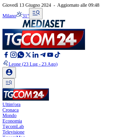
Giovedì 13 Giugno 2024
-
Aggiornato alle
09:48
Milano
31°
Leone
(23 Lug - 23 Ago)
Ultim'ora
Cronaca
Mondo
Economia
TgcomLab
Televisione