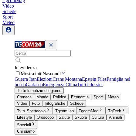
TgcomMag
Video
Schede
Sport
Meteo
In evidenza
Mostra tutti
Nascondi
Guerra Iran
Elezioni
Crans Montana
Epstein Files
Famiglia nel
bosco
Garlasco
Emergenza Clima
Tutti i dossier
Tutte le notizie del giorno
Cronaca
Mondo
Politica
Economia
Sport
Meteo
Video
Foto
Infografiche
Schede
Tv & Spettacolo
TgcomLab
TgcomMag
TgTech
Lifestyle
Oroscopo
Salute
Skuola
Cultura
Animali
Speciali
Chi siamo