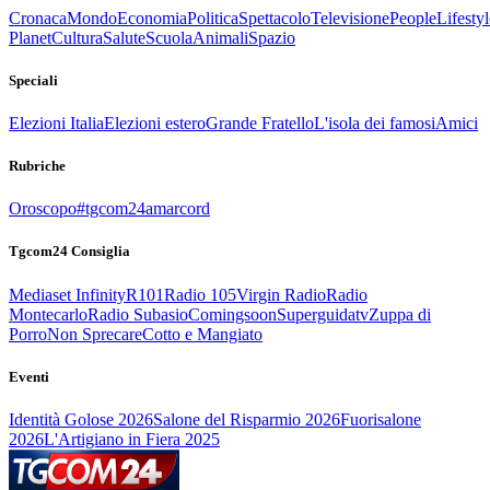
Cronaca
Mondo
Economia
Politica
Spettacolo
Televisione
People
Lifestyl
Planet
Cultura
Salute
Scuola
Animali
Spazio
Speciali
Elezioni Italia
Elezioni estero
Grande Fratello
L'isola dei famosi
Amici
Rubriche
Oroscopo
#tgcom24amarcord
Tgcom24 Consiglia
Mediaset Infinity
R101
Radio 105
Virgin Radio
Radio
Montecarlo
Radio Subasio
Comingsoon
Superguidatv
Zuppa di
Porro
Non Sprecare
Cotto e Mangiato
Eventi
Identità Golose 2026
Salone del Risparmio 2026
Fuorisalone
2026
L'Artigiano in Fiera 2025