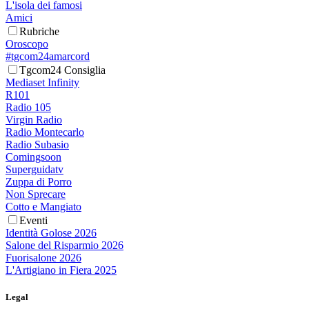
L'isola dei famosi
Amici
Rubriche
Oroscopo
#tgcom24amarcord
Tgcom24 Consiglia
Mediaset Infinity
R101
Radio 105
Virgin Radio
Radio Montecarlo
Radio Subasio
Comingsoon
Superguidatv
Zuppa di Porro
Non Sprecare
Cotto e Mangiato
Eventi
Identità Golose 2026
Salone del Risparmio 2026
Fuorisalone 2026
L'Artigiano in Fiera 2025
Legal