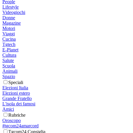
People
Lifestyle
Videogiochi
Donne
Magazine
Motori
Viaggi
Cucina
Tgtech
E-Planet
Cultura
Salute
Scuola
Animali
Spazio
Speciali
Elezioni Italia
Elezioni estero
Grande Fratello
L'isola dei famosi
Amici
Rubriche
Oroscopo
#tgcom24amarcord
Tgcom24 Consiglia