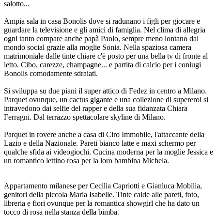
salotto...
Ampia sala in casa Bonolis dove si radunano i figli per giocare e
guardare la televisione e gli amici di famiglia. Nel clima di allegria
ogni tanto compare anche papà Paolo, sempre meno lontano dal
mondo social grazie alla moglie Sonia. Nella spaziosa camera
matrimoniale dalle tinte chiare c'è posto per una bella tv di fronte al
letto. Cibo, carezze, champagne... e partita di calcio per i coniugi
Bonolis comodamente sdraiati.
Si sviluppa su due piani il super attico di Fedez in centro a Milano.
Parquet ovunque, un cactus gigante e una collezione di supereroi si
intravedono dai selfie del rapper e della sua fidanzata Chiara
Ferragni. Dal terrazzo spettacolare skyline di Milano.
Parquet in rovere anche a casa di Ciro Immobile, l'attaccante della
Lazio e della Nazionale. Pareti bianco latte e maxi schermo per
qualche sfida ai videogiochi. Cucina moderna per la moglie Jessica e
un romantico lettino rosa per la loro bambina Michela.
Appartamento milanese per Cecilia Capriotti e Gianluca Mobilia,
genitori della piccola Maria Isabelle. Tinte calde alle pareti, foto,
libreria e fiori ovunque per la romantica showgirl che ha dato un
tocco di rosa nella stanza della bimba.