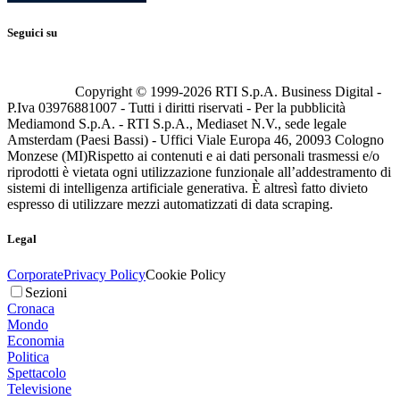
Seguici su
Copyright © 1999-
2026
RTI S.p.A. Business Digital -
P.Iva 03976881007 - Tutti i diritti riservati - Per la pubblicità
Mediamond S.p.A. - RTI S.p.A., Mediaset N.V., sede legale
Amsterdam (Paesi Bassi) - Uffici Viale Europa 46, 20093 Cologno
Monzese (MI)
Rispetto ai contenuti e ai dati personali trasmessi e/o
riprodotti è vietata ogni utilizzazione funzionale all’addestramento di
sistemi di intelligenza artificiale generativa. È altresì fatto divieto
espresso di utilizzare mezzi automatizzati di data scraping.
Legal
Corporate
Privacy Policy
Cookie Policy
Sezioni
Cronaca
Mondo
Economia
Politica
Spettacolo
Televisione