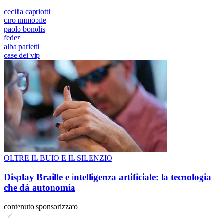
cecilia capriotti
ciro immobile
paolo bonolis
fedez
alba parietti
case dei vip
OLTRE IL BUIO E IL SILENZIO
Display Braille e intelligenza artificiale: la tecnologia
che dà autonomia
contenuto sponsorizzato