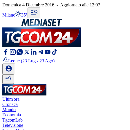
Domenica 4 Dicembre 2016
-
Aggiornato alle
12:07
Milano
35°
Leone
(23 Lug - 23 Ago)
Ultim'ora
Cronaca
Mondo
Economia
TgcomLab
Televisione