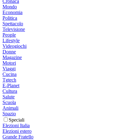
Cronaca
Mondo
Economia
Politica
Spettacolo
Televisione
People
Lifestyle
Videogiochi
Donne
Magazine
Motori
Viaggi
Cucina
Tgtech
E-Planet
Cultura
Salute
Scuola
Animali
Spazio
Speciali
Elezioni Italia
Elezioni estero
Grande Fratello