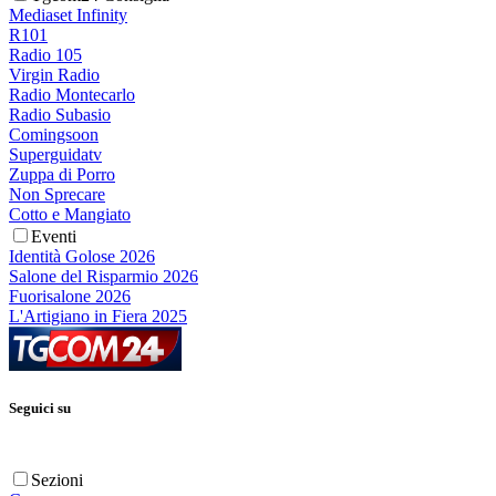
Mediaset Infinity
R101
Radio 105
Virgin Radio
Radio Montecarlo
Radio Subasio
Comingsoon
Superguidatv
Zuppa di Porro
Non Sprecare
Cotto e Mangiato
Eventi
Identità Golose 2026
Salone del Risparmio 2026
Fuorisalone 2026
L'Artigiano in Fiera 2025
Seguici su
Sezioni