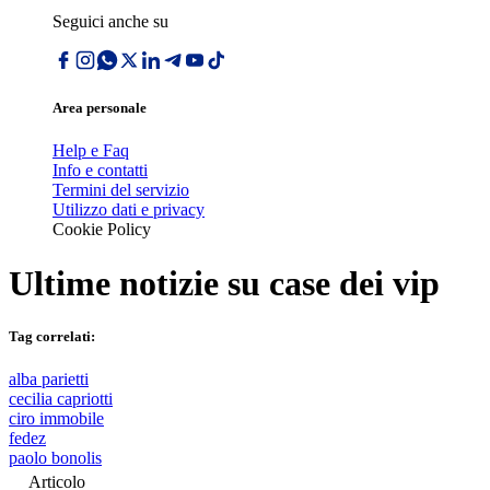
Seguici anche su
Area personale
Help e Faq
Info e contatti
Termini del servizio
Utilizzo dati e privacy
Cookie Policy
Ultime notizie su
case dei vip
Tag correlati:
alba parietti
cecilia capriotti
ciro immobile
fedez
paolo bonolis
Articolo