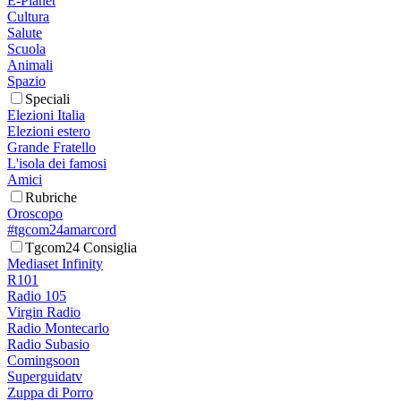
E-Planet
Cultura
Salute
Scuola
Animali
Spazio
Speciali
Elezioni Italia
Elezioni estero
Grande Fratello
L'isola dei famosi
Amici
Rubriche
Oroscopo
#tgcom24amarcord
Tgcom24 Consiglia
Mediaset Infinity
R101
Radio 105
Virgin Radio
Radio Montecarlo
Radio Subasio
Comingsoon
Superguidatv
Zuppa di Porro