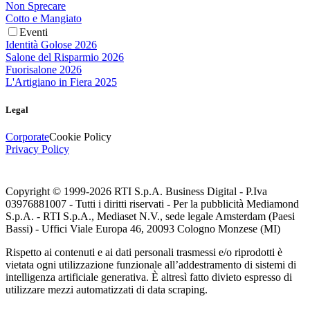
Non Sprecare
Cotto e Mangiato
Eventi
Identità Golose 2026
Salone del Risparmio 2026
Fuorisalone 2026
L'Artigiano in Fiera 2025
Legal
Corporate
Cookie Policy
Privacy Policy
Copyright © 1999-
2026
RTI S.p.A. Business Digital - P.Iva
03976881007 - Tutti i diritti riservati - Per la pubblicità Mediamond
S.p.A. - RTI S.p.A., Mediaset N.V., sede legale Amsterdam (Paesi
Bassi) - Uffici Viale Europa 46, 20093 Cologno Monzese (MI)
Rispetto ai contenuti e ai dati personali trasmessi e/o riprodotti è
vietata ogni utilizzazione funzionale all’addestramento di sistemi di
intelligenza artificiale generativa. È altresì fatto divieto espresso di
utilizzare mezzi automatizzati di data scraping.