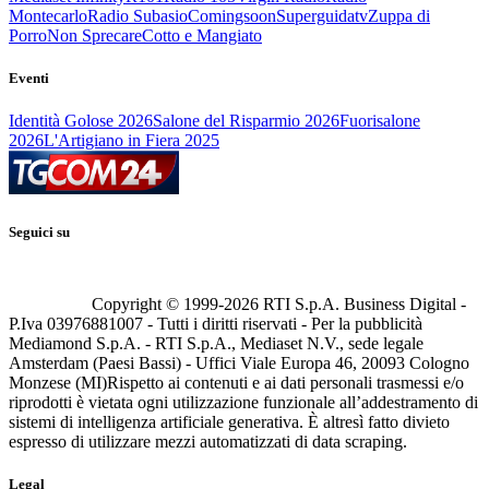
Montecarlo
Radio Subasio
Comingsoon
Superguidatv
Zuppa di
Porro
Non Sprecare
Cotto e Mangiato
Eventi
Identità Golose 2026
Salone del Risparmio 2026
Fuorisalone
2026
L'Artigiano in Fiera 2025
Seguici su
Copyright © 1999-
2026
RTI S.p.A. Business Digital -
P.Iva 03976881007 - Tutti i diritti riservati - Per la pubblicità
Mediamond S.p.A. - RTI S.p.A., Mediaset N.V., sede legale
Amsterdam (Paesi Bassi) - Uffici Viale Europa 46, 20093 Cologno
Monzese (MI)
Rispetto ai contenuti e ai dati personali trasmessi e/o
riprodotti è vietata ogni utilizzazione funzionale all’addestramento di
sistemi di intelligenza artificiale generativa. È altresì fatto divieto
espresso di utilizzare mezzi automatizzati di data scraping.
Legal