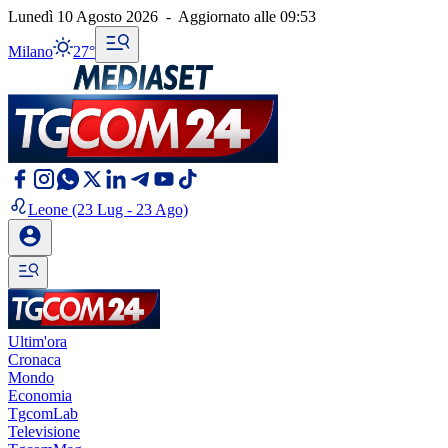
Lunedì 10 Agosto 2026
-
Aggiornato alle
09:53
Milano
27°
Leone
(23 Lug - 23 Ago)
Ultim'ora
Cronaca
Mondo
Economia
TgcomLab
Televisione