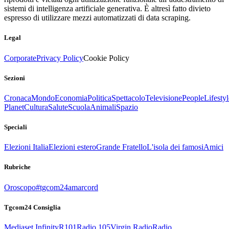
sistemi di intelligenza artificiale generativa. È altresì fatto divieto
espresso di utilizzare mezzi automatizzati di data scraping.
Legal
Corporate
Privacy Policy
Cookie Policy
Sezioni
Cronaca
Mondo
Economia
Politica
Spettacolo
Televisione
People
Lifestyl
Planet
Cultura
Salute
Scuola
Animali
Spazio
Speciali
Elezioni Italia
Elezioni estero
Grande Fratello
L'isola dei famosi
Amici
Rubriche
Oroscopo
#tgcom24amarcord
Tgcom24 Consiglia
Mediaset Infinity
R101
Radio 105
Virgin Radio
Radio