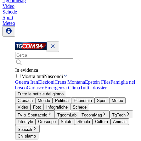
TgcomMag
Video
Schede
Sport
Meteo
In evidenza
Mostra tutti
Nascondi
Guerra Iran
Elezioni
Crans Montana
Epstein Files
Famiglia nel
bosco
Garlasco
Emergenza Clima
Tutti i dossier
Tutte le notizie del giorno
Cronaca
Mondo
Politica
Economia
Sport
Meteo
Video
Foto
Infografiche
Schede
Tv & Spettacolo
TgcomLab
TgcomMag
TgTech
Lifestyle
Oroscopo
Salute
Skuola
Cultura
Animali
Speciali
Chi siamo