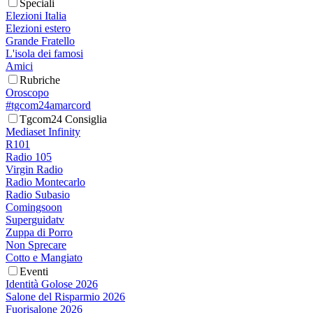
Speciali
Elezioni Italia
Elezioni estero
Grande Fratello
L'isola dei famosi
Amici
Rubriche
Oroscopo
#tgcom24amarcord
Tgcom24 Consiglia
Mediaset Infinity
R101
Radio 105
Virgin Radio
Radio Montecarlo
Radio Subasio
Comingsoon
Superguidatv
Zuppa di Porro
Non Sprecare
Cotto e Mangiato
Eventi
Identità Golose 2026
Salone del Risparmio 2026
Fuorisalone 2026