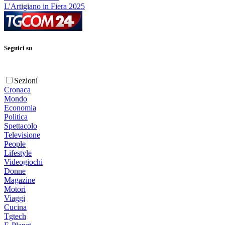
L'Artigiano in Fiera 2025
Seguici su
Sezioni
Cronaca
Mondo
Economia
Politica
Spettacolo
Televisione
People
Lifestyle
Videogiochi
Donne
Magazine
Motori
Viaggi
Cucina
Tgtech