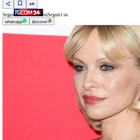
Segui
su
Seguici su
whatsapp
discover