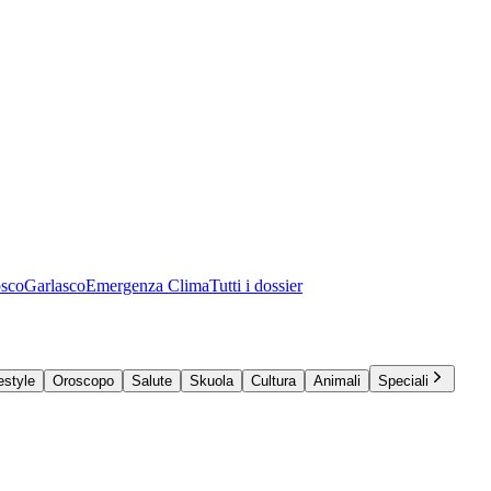
osco
Garlasco
Emergenza Clima
Tutti i dossier
estyle
Oroscopo
Salute
Skuola
Cultura
Animali
Speciali