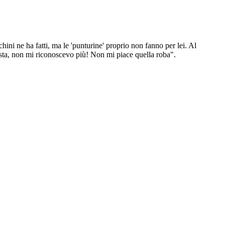
hini ne ha fatti, ma le 'punturine' proprio non fanno per lei. Al
a testa, non mi riconoscevo più! Non mi piace quella roba".