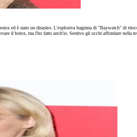
botox ed è stato un disastro. L'esplosiva bagnina di "Baywatch" di ritocc
 provare il botox, ma l'ho fatto anch'io. Sentivo gli occhi affondare nell