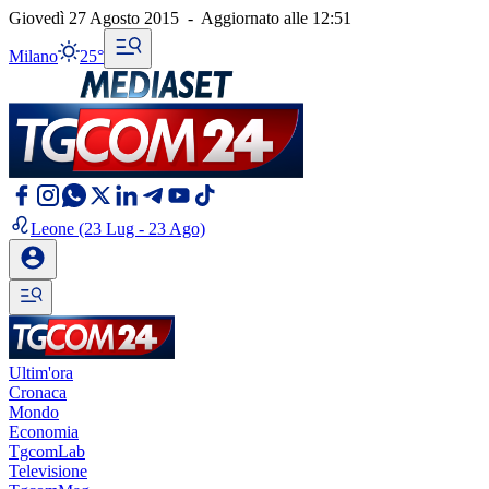
Giovedì 27 Agosto 2015
-
Aggiornato alle
12:51
Milano
25°
Leone
(23 Lug - 23 Ago)
Ultim'ora
Cronaca
Mondo
Economia
TgcomLab
Televisione