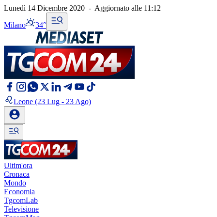
Lunedì 14 Dicembre 2020
-
Aggiornato alle
11:12
Milano
34°
Leone
(23 Lug - 23 Ago)
Ultim'ora
Cronaca
Mondo
Economia
TgcomLab
Televisione