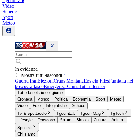
TgcomMag
Video
Schede
Sport
Meteo
In evidenza
Mostra tutti
Nascondi
Guerra Iran
Elezioni
Crans Montana
Epstein Files
Famiglia nel
bosco
Garlasco
Emergenza Clima
Tutti i dossier
Tutte le notizie del giorno
Cronaca
Mondo
Politica
Economia
Sport
Meteo
Video
Foto
Infografiche
Schede
Tv & Spettacolo
TgcomLab
TgcomMag
TgTech
Lifestyle
Oroscopo
Salute
Skuola
Cultura
Animali
Speciali
Chi siamo