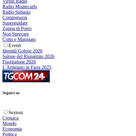
Virgin Radio
Radio Montecarlo
Radio Subasio
Comingsoon
Superguidatv
Zuppa di Porro
Non Sprecare
Cotto e Mangiato
Eventi
Identità Golose 2026
Salone del Risparmio 2026
Fuorisalone 2026
L'Artigiano in Fiera 2025
Seguici su
Sezioni
Cronaca
Mondo
Economia
Politica