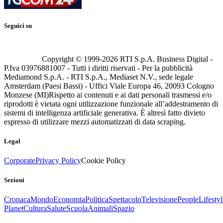
Seguici su
Copyright © 1999-
2026
RTI S.p.A. Business Digital -
P.Iva 03976881007 - Tutti i diritti riservati - Per la pubblicità
Mediamond S.p.A. - RTI S.p.A., Mediaset N.V., sede legale
Amsterdam (Paesi Bassi) - Uffici Viale Europa 46, 20093 Cologno
Monzese (MI)
Rispetto ai contenuti e ai dati personali trasmessi e/o
riprodotti è vietata ogni utilizzazione funzionale all’addestramento di
sistemi di intelligenza artificiale generativa. È altresì fatto divieto
espresso di utilizzare mezzi automatizzati di data scraping.
Legal
Corporate
Privacy Policy
Cookie Policy
Sezioni
Cronaca
Mondo
Economia
Politica
Spettacolo
Televisione
People
Lifestyl
Planet
Cultura
Salute
Scuola
Animali
Spazio