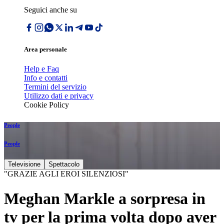
Seguici anche su
Area personale
Help e Faq
Info e contatti
Termini del servizio
Utilizzo dati e privacy
Cookie Policy
People
People
Televisione
Spettacolo
"GRAZIE AGLI EROI SILENZIOSI"
Meghan Markle a sorpresa in
tv per la prima volta dopo aver