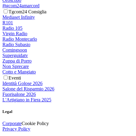
Oroscopo
#tgcom24amarcord
Tgcom24 Consiglia
Mediaset Infinity
R101
Radio 105
Virgin Radio
Radio Montecarlo
Radio Subasio
Comingsoon
Superguidatv
Zuppa di Porro
Non Sprecare
Cotto e Mangiato
Eventi
Identità Golose 2026
Salone del Risparmio 2026
Fuorisalone 2026
L'Artigiano in Fiera 2025
Legal
Corporate
Cookie Policy
Privacy Policy