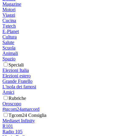
Magazine
Motori
Viaggi
Cucina
Tgtech
E-Planet
Cultura
Salute
Scuola
Animali
Spazio
Speciali
Elezioni Italia
Elezioni estero
Grande Fratello
L'isola dei famosi
Amici
Rubriche
Oroscopo
#tgcom24amarcord
Tgcom24 Consiglia
Mediaset Infinity
R101
Radio 105