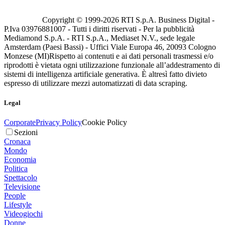
Copyright © 1999-
2026
RTI S.p.A. Business Digital -
P.Iva 03976881007 - Tutti i diritti riservati - Per la pubblicità
Mediamond S.p.A. - RTI S.p.A., Mediaset N.V., sede legale
Amsterdam (Paesi Bassi) - Uffici Viale Europa 46, 20093 Cologno
Monzese (MI)
Rispetto ai contenuti e ai dati personali trasmessi e/o
riprodotti è vietata ogni utilizzazione funzionale all’addestramento di
sistemi di intelligenza artificiale generativa. È altresì fatto divieto
espresso di utilizzare mezzi automatizzati di data scraping.
Legal
Corporate
Privacy Policy
Cookie Policy
Sezioni
Cronaca
Mondo
Economia
Politica
Spettacolo
Televisione
People
Lifestyle
Videogiochi
Donne