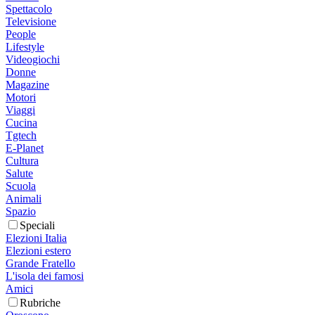
Spettacolo
Televisione
People
Lifestyle
Videogiochi
Donne
Magazine
Motori
Viaggi
Cucina
Tgtech
E-Planet
Cultura
Salute
Scuola
Animali
Spazio
Speciali
Elezioni Italia
Elezioni estero
Grande Fratello
L'isola dei famosi
Amici
Rubriche