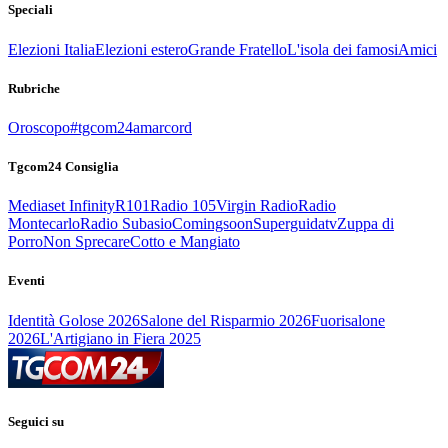
Speciali
Elezioni Italia
Elezioni estero
Grande Fratello
L'isola dei famosi
Amici
Rubriche
Oroscopo
#tgcom24amarcord
Tgcom24 Consiglia
Mediaset Infinity
R101
Radio 105
Virgin Radio
Radio
Montecarlo
Radio Subasio
Comingsoon
Superguidatv
Zuppa di
Porro
Non Sprecare
Cotto e Mangiato
Eventi
Identità Golose 2026
Salone del Risparmio 2026
Fuorisalone
2026
L'Artigiano in Fiera 2025
Seguici su