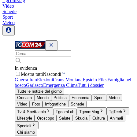
TgcomMag
Video
Schede
Sport
Meteo
In evidenza
Mostra tutti
Nascondi
Guerra Iran
Elezioni
Crans Montana
Epstein Files
Famiglia nel
bosco
Garlasco
Emergenza Clima
Tutti i dossier
Tutte le notizie del giorno
Cronaca
Mondo
Politica
Economia
Sport
Meteo
Video
Foto
Infografiche
Schede
Tv & Spettacolo
TgcomLab
TgcomMag
TgTech
Lifestyle
Oroscopo
Salute
Skuola
Cultura
Animali
Speciali
Chi siamo