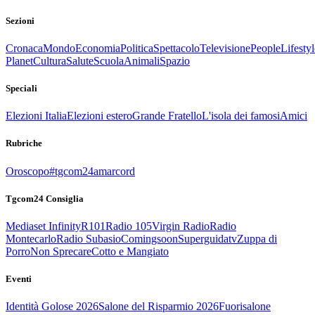
Sezioni
Cronaca
Mondo
Economia
Politica
Spettacolo
Televisione
People
Lifestyl
Planet
Cultura
Salute
Scuola
Animali
Spazio
Speciali
Elezioni Italia
Elezioni estero
Grande Fratello
L'isola dei famosi
Amici
Rubriche
Oroscopo
#tgcom24amarcord
Tgcom24 Consiglia
Mediaset Infinity
R101
Radio 105
Virgin Radio
Radio
Montecarlo
Radio Subasio
Comingsoon
Superguidatv
Zuppa di
Porro
Non Sprecare
Cotto e Mangiato
Eventi
Identità Golose 2026
Salone del Risparmio 2026
Fuorisalone