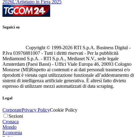
2026
L'Artigiano in Fiera 2025
Seguici su
Copyright © 1999-
2026
RTI S.p.A. Business Digital -
P.Iva 03976881007 - Tutti i diritti riservati - Per la pubblicità
Mediamond S.p.A. - RTI S.p.A., Mediaset N.V., sede legale
Amsterdam (Paesi Bassi) - Uffici Viale Europa 46, 20093 Cologno
Monzese (MI)
Rispetto ai contenuti e ai dati personali trasmessi e/o
riprodotti è vietata ogni utilizzazione funzionale all’addestramento di
sistemi di intelligenza artificiale generativa. È altresì fatto divieto
espresso di utilizzare mezzi automatizzati di data scraping.
Legal
Corporate
Privacy Policy
Cookie Policy
Sezioni
Cronaca
Mondo
Economia