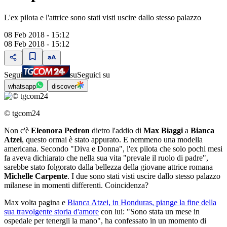
L'ex pilota e l'attrice sono stati visti uscire dallo stesso palazzo
08 Feb 2018 - 15:12
08 Feb 2018 - 15:12
Segui
su
Seguici su
whatsapp
discover
© tgcom24
Non c'è
Eleonora Pedron
dietro l'addio di
Max Biaggi
a
Bianca
Atzei
, questo ormai è stato appurato. E nemmeno una modella
americana. Secondo "Diva e Donna", l'ex pilota che solo pochi mesi
fa aveva dichiarato che nella sua vita "prevale il ruolo di padre",
sarebbe stato folgorato dalla bellezza della giovane attrice romana
Michelle Carpente
. I due sono stati visti uscire dallo stesso palazzo
milanese in momenti differenti. Coincidenza?
Max volta pagina e
Bianca Atzei, in Honduras, piange la fine della
sua travolgente storia d'amore
con lui: "Sono stata un mese in
ospedale per tenergli la mano", ha confessato in un momento di