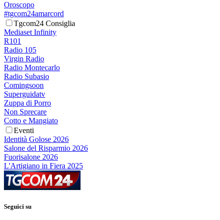
Oroscopo
#tgcom24amarcord
Tgcom24 Consiglia
Mediaset Infinity
R101
Radio 105
Virgin Radio
Radio Montecarlo
Radio Subasio
Comingsoon
Superguidatv
Zuppa di Porro
Non Sprecare
Cotto e Mangiato
Eventi
Identità Golose 2026
Salone del Risparmio 2026
Fuorisalone 2026
L'Artigiano in Fiera 2025
Seguici su