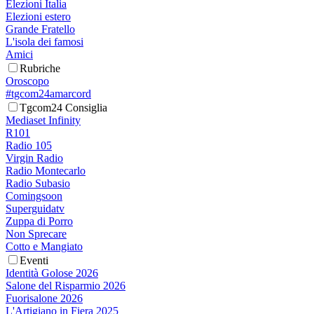
Elezioni Italia
Elezioni estero
Grande Fratello
L'isola dei famosi
Amici
Rubriche
Oroscopo
#tgcom24amarcord
Tgcom24 Consiglia
Mediaset Infinity
R101
Radio 105
Virgin Radio
Radio Montecarlo
Radio Subasio
Comingsoon
Superguidatv
Zuppa di Porro
Non Sprecare
Cotto e Mangiato
Eventi
Identità Golose 2026
Salone del Risparmio 2026
Fuorisalone 2026
L'Artigiano in Fiera 2025