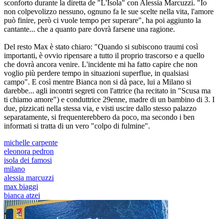
sconforto durante la diretta de "L'Isola" con Alessia Marcuzzi. "Io
non colpevolizzo nessuno, ognuno fa le sue scelte nella vita, l'amore
può finire, però ci vuole tempo per superare", ha poi aggiunto la
cantante... che a quanto pare dovrà farsene una ragione.
Del resto Max è stato chiaro: "Quando si subiscono traumi così
importanti, è ovvio ripensare a tutto il proprio trascorso e a quello
che dovrà ancora venire. L'incidente mi ha fatto capire che non
voglio più perdere tempo in situazioni superflue, in qualsiasi
campo". E così mentre Bianca non si dà pace, lui a Milano si
darebbe... agli incontri segreti con l'attrice (ha recitato in "Scusa ma
ti chiamo amore") e conduttrice 29enne, madre di un bambino di 3. I
due, pizzicati nella stessa via, e visti uscire dallo stesso palazzo
separatamente, si frequenterebbero da poco, ma secondo i ben
informati si tratta di un vero "colpo di fulmine".
michelle carpente
eleonora pedron
isola dei famosi
milano
alessia marcuzzi
max biaggi
bianca atzei