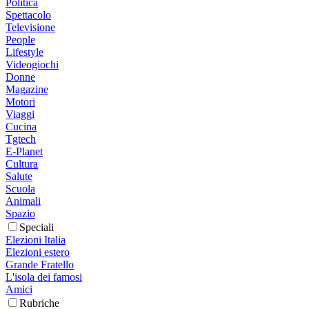
Politica
Spettacolo
Televisione
People
Lifestyle
Videogiochi
Donne
Magazine
Motori
Viaggi
Cucina
Tgtech
E-Planet
Cultura
Salute
Scuola
Animali
Spazio
Speciali
Elezioni Italia
Elezioni estero
Grande Fratello
L'isola dei famosi
Amici
Rubriche