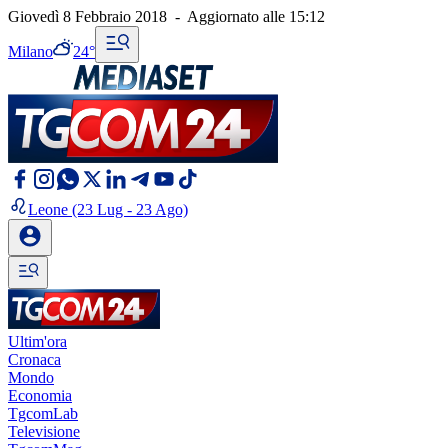
Giovedì 8 Febbraio 2018
-
Aggiornato alle
15:12
Milano
24°
Leone
(23 Lug - 23 Ago)
Ultim'ora
Cronaca
Mondo
Economia
TgcomLab
Televisione